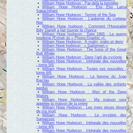
William Hope Hodgson : Par-delà la tempête
William Hope Hodgson : Eloi Eloi Lama
Sabachthani
William Hope Hodgson : Terrors of the Sea
William Hope Hodgson : L’auberge du corbeau
Noir
William Hope hodgson : Comment l’Honorable
Billy Darrell a fait tourner la chance
William Hope hodgson : Date 1965 : La guerre
moderne [Extrait du « Phono-Graphic »].
William Hope Hodgson : À malin, malin et demi
William Hope hodgson : « Sailormen »
William Hope Hodgson : The Song of the Great
Bull Whale
William Hope Hodgson : Dans l’œil du cyclone
William Hope Hodgson : Intégrale des nouvelles
- tome 5/6
William Hope Hodgson : Toutes ses nouvelles -
tome 6/6
William Hope Hodgson : La femme du Juge
Barclay
William Hope Hodgson : La vallée des enfants
perdus
William Hope Hodgson : Men of the Deep
Waters
William Hope Hodgson : Ma maison sera
appelée la maison de la prière
William Hope Hodgson : Les mers grises rêvent
de ma mort
William Hope Hodgson : Le mystère des
Sargasses
William Hope Hodgson : Intégrale des nouvelles
- tome 4/6
William Hope Hodgson : Intégrale des nouvelles