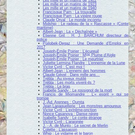
Les mille et un matins de 1922
Les mille et un matins de 1923
Les mille et un matins de 1940
Francisque Parn : La trouvaille
Francisque Parn : La vipère rouge
Claude Orval : Le monde inconnu
Midship : Le radeau de la « Rascasse » (Conte
maritime)
Albert-Jean : La « Déchaînée »
Étienne Gril : H. J. BARCHUM directeur de
police
Poilobek-Degaz : Une Demande d’Emploi en
2017
Joseph-Émile Poirier : L’écureuil
me
Joseph-Émile Poirier : M
Plume d’Aigle
Joseph-Émile Poirier : Le meurtrier
Juliette Lermina Flandre : L’ennemie de la Lune
Victor Cyril : C’est moi !
Albert-Jean : L’ennemi des hommes
Claude Gével : Dans mille ans…
Trébla : Au joyeux mutilé
Trébla : Les morts vivent-ils ?
Trébla : Le bras
Isabelle Sandy : Le rossignol de la mort
Francis de Miomandre : L’« esprit » qui se
trompe
J.-Ad. Arennes : Oumta
Jean Lapaquellerie : Les monstres amoureux
Victor Cyril : L’extrême-onction
Nonce Casanova : Danse nègre
Isabelle Sandy : Le conte étrange
Victor Cyril : L’araignée
J. - A. de Munto : Le secret de Merlin
Colette : L’assassin
Whip : Le vidame et le baron