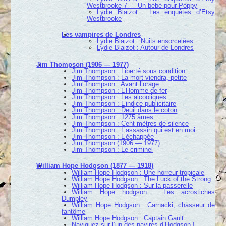
Westbrooke 7 — Un bébé pour Poppy
Lydie Blaizot : Les enquêtes d’Etsy
Westbrooke
Les vampires de Londres
Lydie Blaizot : Nuits ensorcelées
Lydie Blaizot : Autour de Londres
Jim Thompson (1906 — 1977)
Jim Thompson : Liberté sous condition
Jim Thompson : La mort viendra, petite
Jim Thompson : Avant l’orage
Jim Thompson : L’Homme de fer
Jim Thompson : Les alcooliques
Jim Thompson : L’indice publicitaire
Jim Thompson : Deuil dans le coton
Jim Thompson : 1275 âmes
Jim Thompson : Cent mètres de silence
Jim Thompson : L’assassin qui est en moi
Jim Thompson : L’échappée
Jim Thompson (1906 — 1977)
Jim Thompson : Le criminel
William Hope Hodgson (1877 — 1918)
William Hope Hodgson : Une horreur tropicale
William Hope Hodgson : The Luck of the Strong
William Hope Hodgson : Sur la passerelle
William Hope hodgson : Les acrostiches
Dumpley
William Hope Hodgson : Carnacki, chasseur de
fantôme
William Hope Hodgson : Captain Gault
Naviguez sur l’un des navires d’Hodgson !