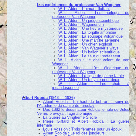
Les expériences du professeur Van Wagener
W. L. Alden : L’aimant flottant
W. L. Alden : Les horloges du
professeur Van Wagener
W. L. Alden : Un piège scientifique
W. L. Alden : Wagenerium
W. L. Alden : Une fièvre mystérieuse
W. L. Alden : La torpille amphibie
W. L. Alden : La soupape Volcanique
W. L. Alden : Une marche aérienne
W. L. Alden : Un chien explosif
W. L. Alden : Van Wagener’s ways
W. L. Alden : Un ballon scientifique
W. L. Alden : Le saut du professeur
W. L. Alden : Le chat volant de Van
Wagener
W. L. Alden : L’œil électrique du
professeur Van Wagener
W. L. Alden : La ligne de pêche fatale
W. L. Alden : Un tricycle pour deux
W. L. Alden : Les chats à
incandescence
Albert Robida (1848 — 1926)
Albert Robida : En haut du beffroi — suivi de
l’Académie de danse de Iaroslav
Dès 1882 le dessinateur Robida, émule de Jules
Verne, prévoyait l’âge atomique
La Guerre au Vingtième Siècle
Pierre Giffard et Albert Robida : La guerre
infernale
Louis Vossion : Trois femmes pour un époux
Albert Robida : Le roi des jongleurs