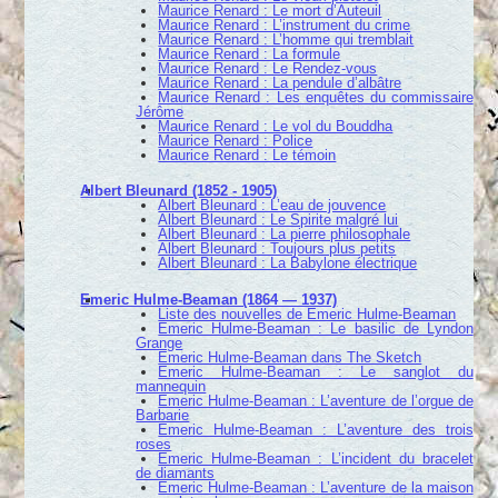
Maurice Renard : Le mort d’Auteuil
Maurice Renard : L’instrument du crime
Maurice Renard : L’homme qui tremblait
Maurice Renard : La formule
Maurice Renard : Le Rendez-vous
Maurice Renard : La pendule d’albâtre
Maurice Renard : Les enquêtes du commissaire
Jérôme
Maurice Renard : Le vol du Bouddha
Maurice Renard : Police
Maurice Renard : Le témoin
Albert Bleunard (1852 - 1905)
Albert Bleunard : L’eau de jouvence
Albert Bleunard : Le Spirite malgré lui
Albert Bleunard : La pierre philosophale
Albert Bleunard : Toujours plus petits
Albert Bleunard : La Babylone électrique
Emeric Hulme-Beaman (1864 — 1937)
Liste des nouvelles de Emeric Hulme-Beaman
Emeric Hulme-Beaman : Le basilic de Lyndon
Grange
Emeric Hulme-Beaman dans The Sketch
Emeric Hulme-Beaman : Le sanglot du
mannequin
Emeric Hulme-Beaman : L’aventure de l’orgue de
Barbarie
Emeric Hulme-Beaman : L’aventure des trois
roses
Emeric Hulme-Beaman : L’incident du bracelet
de diamants
Emeric Hulme-Beaman : L’aventure de la maison