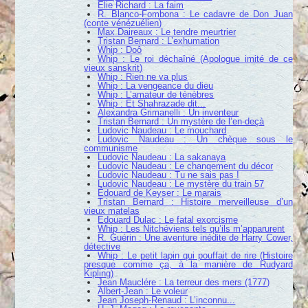
Élie Richard : La faim
R. Blanco-Fombona : Le cadavre de Don Juan
(conte vénézuélien)
Max Daireaux : Le tendre meurtrier
Tristan Bernard : L’exhumation
Whip : Doô
Whip : Le roi déchaîné (Apologue imité de ce
vieux sanskrit)
Whip : Rien ne va plus
Whip : La vengeance du dieu
Whip : L’amateur de ténèbres
Whip : Et Shahrazade dit...
Alexandra Grimanelli : Un inventeur
Tristan Bernard : Un mystère de l’en-deçà
Ludovic Naudeau : Le mouchard
Ludovic Naudeau : Un chèque sous le
communisme
Ludovic Naudeau : La sakanaya
Ludovic Naudeau : Le changement du décor
Ludovic Naudeau : Tu ne sais pas !
Ludovic Naudeau : Le mystère du train 57
Édouard de Keyser : Le marais
Tristan Bernard : Histoire merveilleuse d’un
vieux matelas
Edouard Dulac : Le fatal exorcisme
Whip : Les Nitchéviens tels qu’ils m’apparurent
R. Guérin : Une aventure inédite de Harry Cower,
détective
Whip : Le petit lapin qui pouffait de rire (Histoire
presque comme ça, à la manière de Rudyard
Kipling)
Jean Mauclére : La terreur des mers (1777)
Albert-Jean : Le voleur
Jean Joseph-Renaud : L’inconnu...