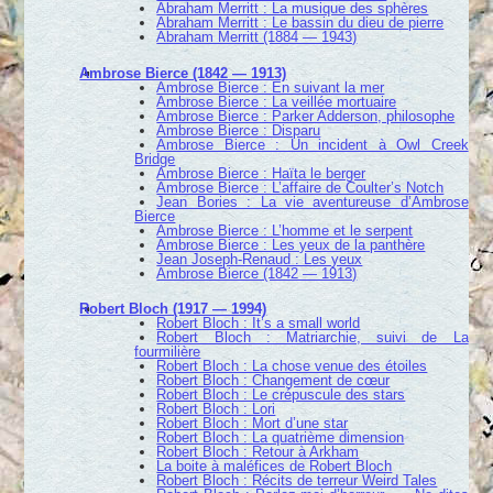
Abraham Merritt : La musique des sphères
Abraham Merritt : Le bassin du dieu de pierre
Abraham Merritt (1884 — 1943)
Ambrose Bierce (1842 — 1913)
Ambrose Bierce : En suivant la mer
Ambrose Bierce : La veillée mortuaire
Ambrose Bierce : Parker Adderson, philosophe
Ambrose Bierce : Disparu
Ambrose Bierce : Un incident à Owl Creek
Bridge
Ambrose Bierce : Haïta le berger
Ambrose Bierce : L’affaire de Coulter’s Notch
Jean Bories : La vie aventureuse d’Ambrose
Bierce
Ambrose Bierce : L’homme et le serpent
Ambrose Bierce : Les yeux de la panthère
Jean Joseph-Renaud : Les yeux
Ambrose Bierce (1842 — 1913)
Robert Bloch (1917 — 1994)
Robert Bloch : It’s a small world
Robert Bloch : Matriarchie, suivi de La
fourmilière
Robert Bloch : La chose venue des étoiles
Robert Bloch : Changement de cœur
Robert Bloch : Le crépuscule des stars
Robert Bloch : Lori
Robert Bloch : Mort d’une star
Robert Bloch : La quatrième dimension
Robert Bloch : Retour à Arkham
La boite à maléfices de Robert Bloch
Robert Bloch : Récits de terreur Weird Tales