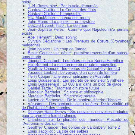
poète
J.-H. Rosny ainé : Par la voie détournée
Gustave Guitton : La Captive des Flots
Gustave Guitton : L’impossible
Ella MacMahon : La voix des morts
John Munro : Le sphinx — un mystère
Edward Everett Hale : En son nom
Jean-Baptiste Pérès : Comme quoi Napoléon n’a jamais
existé
Abel Hermant : Deux sphinx
Sylvain Déglantine : Les Preneurs de Cœurs (Croyance
malgache)
Jean bouvier : Un coup de Jarnac
Émile Gautier : Le désiré, première traversée d’un bateau
sous-marin
Jacques Constant : Les hôtes de la « Buena-Estrella »
Élie Berthet : La maison murée et autres nouvelles
Geoffrey Chaucer : les contes de Cantorbéry, tome 3
Jacques Léotard : Le voyage d’un rayon de lumière
Henri Coupin : Une erreur judiciaire en Australie
Louis Boussenard : Les secrets de monsieur Synthèse
Louis Boussenard : 10 000 ans dans un bloc de glace
Gabriel Tarde : Fragment d’histoire future
Marcellin Berthelot : Science et philosophie
Marcellin Berthelot : Science et morale
Lucien de Samosate : De la manière d’écrire l’histoire
Vérusmor : Des habitants des planètes. De la vitalité et
de l’habitabilité des mondes.
D’hervey Saint-Denys : Six nouvelles nouvelles traduites
pour la première fois du chinois
Entretiens sur la pluralité des mondes. Précédé de
l’Astronomie des dames
Geoffrey Chaucer : les contes de Cantorbéry, tome 2
Louis Jacolliot : La cité des sables