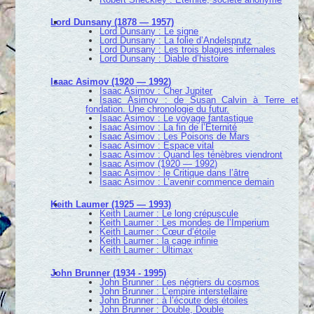
Lord Dunsany (1878 — 1957)
Lord Dunsany : Le signe
Lord Dunsany : La folie d’Andelsprutz
Lord Dunsany : Les trois blagues infernales
Lord Dunsany : Diable d’histoire
Isaac Asimov (1920 — 1992)
Isaac Asimov : Cher Jupiter
Isaac Asimov : de Susan Calvin à Terre et
fondation. Une chronologie du futur.
Isaac Asimov : Le voyage fantastique
Isaac Asimov : La fin de l’Éternité
Isaac Asimov : Les Poisons de Mars
Isaac Asimov : Espace vital
Isaac Asimov : Quand les ténèbres viendront
Isaac Asimov (1920 — 1992)
Isaac Asimov : le Critique dans l’âtre
Isaac Asimov : L’avenir commence demain
Keith Laumer (1925 — 1993)
Keith Laumer : Le long crépuscule
Keith Laumer : Les mondes de l’Imperium
Keith Laumer : Cœur d’étoile
Keith Laumer : la cage infinie
Keith Laumer : Ultimax
John Brunner (1934 - 1995)
John Brunner : Les négriers du cosmos
John Brunner : L’empire interstellaire
John Brunner : à l’écoute des étoiles
John Brunner : Double, Double