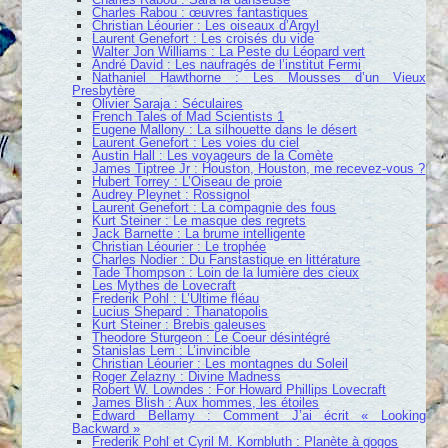
Charles Rabou : œuvres fantastiques
Christian Léourier : Les oiseaux d’Argyl
Laurent Genefort : Les croisés du vide
Walter Jon Williams : La Peste du Léopard vert
André David : Les naufragés de l’institut Fermi
Nathaniel Hawthorne : Les Mousses d’un Vieux
Presbytère
Olivier Saraja : Séculaires
French Tales of Mad Scientists 1
Eugene Mallony : La silhouette dans le désert
Laurent Genefort : Les voies du ciel
Austin Hall : Les voyageurs de la Comète
James Tiptree Jr : Houston, Houston, me recevez-vous ?
Hubert Torrey : L’Oiseau de proie
Audrey Pleynet : Rossignol
Laurent Genefort : La compagnie des fous
Kurt Steiner : Le masque des regrets
Jack Barnette : La brume intelligente
Christian Léourier : Le trophée
Charles Nodier : Du Fanstastique en littérature
Tade Thompson : Loin de la lumière des cieux
Les Mythes de Lovecraft
Frederik Pohl : L’Ultime fléau
Lucius Shepard : Thanatopolis
Kurt Steiner : Brebis galeuses
Theodore Sturgeon : Le Coeur désintégré
Stanislas Lem : L’invincible
Christian Léourier : Les montagnes du Soleil
Roger Zelazny : Divine Madness
Robert W. Lowndes : For Howard Phillips Lovecraft
James Blish : Aux hommes, les étoiles
Edward Bellamy : Comment J’ai écrit « Looking
Backward »
Frederik Pohl et Cyril M. Kornbluth : Planète à gogos