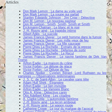
Articles
Don Mark Lemon : La dame au voile vert
Don Mark Lemon : La soupe qui parlait
Stanley Edwards Johnson : Jim Crow – Détective
Don M. Lemon : Le nouveau pasteur
Don M. Lemon : Smith, Smith, Smith et Smith
Erckmann-Chatrian : Le blanc et le noir
J.-H. Rosny ainé : La tragédie intime
Albert Adès : Le suicide
James Francis Dwyer : Le petit homme dans le fumoir
James Francis Dwyer : Les mille yeux de feu
James Francis Dwyer : La fille sauvage
Pierre Drieu La Rochelle : Extraits de la presse
Pierre Drieu La Rochelle : Défense de sortir
Pierre Drieu La Rochelle : Le Recul
James Francis Dwyer : Le navire fantôme de Dirk Van
Tromp
Arlton Eadie : La maison du crâne
Victor Forbin : Le déluge de glace
Victor Forbin : Le Déluge de feu
Charles Nodier : Cyprien Bérard, Lord Ruthwen ou les
vampires — Observations préliminaires
J. S. C. de Saint-Albin : Le cavalier sans tête
Adam Hull Shirk : Étrangère
Arlton Eadie : Le lien invisible
Arlton Eadie : Le Vampire Blanc
Otis A. Kline : Détective canin
Otis Adelbert Kline : Les citadins
A. Clarke Little : L’automobile fantôme
J.-H. Rosny ainé : La leçon ambiguë
J.-H. Rosny ainé : Le wagon rouge
Catherine Crowe : Le jour du mariage de l’avocat
Eugene O’Neill : La croix indique l’emplacement du trésor