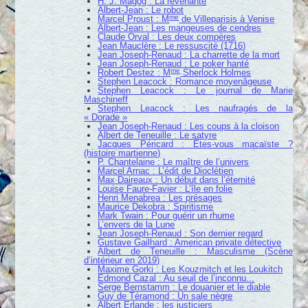
H. J. Magog : La revenante
Albert-Jean : Le robot
me
Marcel Proust : M
de Villeparisis à Venise
Albert-Jean : Les mangeuses de cendres
Claude Orval : Les deux compères
Jean Mauclère : Le ressuscité (1716)
Jean Joseph-Renaud : La charrette de la mort
Jean Joseph-Renaud : Le poker hanté
me
Robert Destez : M
Sherlock Holmes
Stephen Leacock : Romance moyenâgeuse
Stephen Leacock : Le journal de Marie
Maschineff
Stephen Leacock : Les naufragés de la
« Dorade »
Jean Joseph-Renaud : Les coups à la cloison
Albert de Teneuille : Le satyre
Jacques Péricard : Êtes-vous macaïste ?
(histoire martienne)
P. Chantelaine : Le maître de l’univers
Marcel Arnac : L’édit de Dioclétien
Max Daireaux : Un début dans l’éternité
Louise Faure-Favier : L’île en folie
Henri Menabrea : Les présages
Maurice Dekobra : Spiritisme
Mark Twain : Pour guérir un rhume
L’envers de la Lune
Jean Joseph-Renaud : Son dernier regard
Gustave Gailhard : American private détective
Albert de Teneuille : Masculisme (Scène
d’intérieur en 2019)
Maxime Gorki : Les Kouzmitch et les Loukitch
Edmond Cazal : Au seuil de l’inconnu...
Serge Bernstamm : Le douanier et le diable
Guy de Téramond : Un sale nègre
Albert Erlande : les justiciers