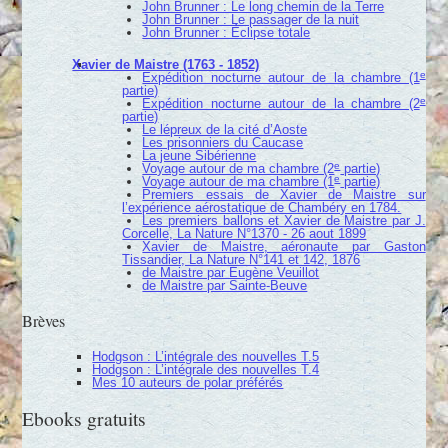
John Brunner : Le long chemin de la Terre
John Brunner : Le passager de la nuit
John Brunner : Éclipse totale
Xavier de Maistre (1763 - 1852)
e
Expédition nocturne autour de la chambre (1
partie)
e
Expédition nocturne autour de la chambre (2
partie)
Le lépreux de la cité d’Aoste
Les prisonniers du Caucase
La jeune Sibérienne
e
Voyage autour de ma chambre (2
partie)
e
Voyage autour de ma chambre (1
partie)
Premiers essais de Xavier de Maistre sur
l’expérience aérostatique de Chambéry en 1784.
Les premiers ballons et Xavier de Maistre par J.
Corcelle, La Nature N°1370 - 26 aout 1899
Xavier de Maistre, aéronaute par Gaston
Tissandier, La Nature N°141 et 142, 1876
de Maistre par Eugène Veuillot
de Maistre par Sainte-Beuve
Brèves
Hodgson : L’intégrale des nouvelles T.5
Hodgson : L’intégrale des nouvelles T.4
Mes 10 auteurs de polar préférés
Ebooks gratuits