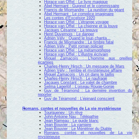
Horace van Offel : Le livre magique
Abel Hermant : Guignol et le commissaire
Francis de Miomandre : La punition du géant
Abel Hermant : Le complice imaginaire
Les contes d’Excelsior 1920
Horace van Offel : L’étrange voyage
Horace van Offel : La chienne et la louve
Jacques Césanne : La preuve
Henri Duvernois : Le danger
Adrien Vély : Quand le loup chanta...
Francis de Miomandre : Le timbre fatal
Adrien Vély : Petit roman policier
Horace van Offel : La métamorphose
Horace van Offel : L’illustre écrivain
Miguel Zamacoïs : L’homme aux oreilles
écartées
Charles-Henry Hirsch : Un message de Mars
Adrien Vély : Terrible et mystérieuse affaire
Miguel Zamacoïs : Un cri dans le taillis
Charles-Henry Hirsch : Le naufragé
Jacques Constant : Le valet de chambre
Selma Lagerlöf : L’oiseau Rouge-Gorge
Guy de Téramond : La dernière invention du
reporter
Guy de Téramond : L’épinard conscient
Romans, contes et nouvelles de La vie mystérieuse
Tourguenev : Un rêve
John-Antoine Nau : Télépathie
Jean Rameau : Le guide blanc
Jean Bouvier : La vampire
Jean Bouvier : Le Ménétrier du Diable
Romans, contes et nouvelles de La vie
mystérieuse