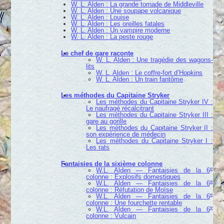
W. L. Alden : La grande tornade de Middleville
W. L. Alden : Une soupape volcanique
W. L. Alden : Louise
W. L. Alden : Les oreilles fatales
W. L. Alden : Un vampire moderne
W. L. Alden : La peste rouge
Le chef de gare raconte
W. L. Alden : Une tragédie des wagons-
lits
W. L. Alden : Le coffre-fort d’Hopkins
W. L. Alden : Un train fantôme
Les méthodes du Capitaine Stryker
Les méthodes du Capitaine Stryker IV :
Le naufragé récalcitrant
Les méthodes du Capitaine Stryker III :
gare au gorille
Les méthodes du Capitaine Stryker II :
son expérience de médecin
Les méthodes du Capitaine Stryker I :
Les rats
Fantaisies de la sixième colonne
e
W.L. Alden — Fantaisies de la 6
colonne : Explosifs domestiques
e
W.L. Alden — Fantaisies de la 6
colonne : Réfutation de Moïse
e
W.L. Alden — Fantaisies de la 6
colonne : Une fourchette rentable
e
W.L. Alden — Fantaisies de la 6
colonne : Vulcain