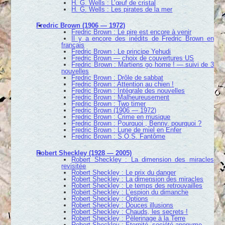
H. G. Wells : L’œuf de cristal
H. G. Wells : Les pirates de la mer
Fredric Brown (1906 — 1972)
Fredric Brown : Le pire est encore à venir
Il y a encore des inédits de Fredric Brown en
français
Fredric Brown : Le principe Yehudi
Fredric Brown — choix de couvertures US
Fredric Brown : Martiens go home ! — suivi de 3
nouvelles
Fredric Brown : Drôle de sabbat
Fredric Brown : Attention au chien !
Fredric Brown : Intégrale des nouvelles
Fredric Brown : Malheureusement
Fredric Brown : Two timer
Fredric Brown (1906 — 1972)
Fredric Brown : Crime en musique
Fredric Brown : Pourquoi , Benny, pourquoi ?
Fredric Brown : Lune de miel en Enfer
Fredric Brown : S.O.S. Fantôme
Robert Sheckley (1928 — 2005)
Robert Sheckley : La dimension des miracles
revisitée
Robert Sheckley : Le prix du danger
Robert Sheckley : La dimension des miracles
Robert Sheckley : Le temps des retrouvailles
Robert Sheckley : L’espion du dimanche
Robert Sheckley : Options
Robert Sheckley : Douces illusions
Robert Sheckley : Chauds, les secrets !
Robert Sheckley : Pèlerinage à la Terre
Robert Sheckley : Éternité, société anonyme