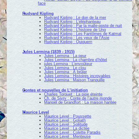
face
Rudyard Kipling
Rudyard Kipling : Le don de la mer
Rudyard Kipling : L’éléphanteau
Rudyard Kipling : Par la malle-poste de nuit
Rudyard Kipling : L’histoire de Ung
Rudyard Kipling : Les Fantômes de Katmal
Rudyard Kipling : Les yeux de l’Asie
Rudyard Kipling : Quiquern
Jules Lermina (1839 - 1915)
Jules Lermina : La peur
Jules Lermina : La chambre d’hôtel
jules Lermina : L’envoûteur
Jules Lermina : Le clou
Jules Lermina : À brûler
Jules Lermina : Histoires incroyables
Jules Lermina : Maison Tranquille
Contes et nouvelles de L’initiation
Charles Torquet : La pipe éteinte
Ch. de Sivry : Conte de l’autre monde
Manoël de Grandfort : La maison hantée
Maurice Level
Maurice Level : Poussette
Maurice Level : Goliath
Maurice Level : Solitude
Maurice Level : La dictée
Maurice Level : Colette Paradis
Maurice Level : Menteuse