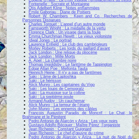
Fontenelle : Socrate et Montaigne
Otis Adelbert Kline : Notes enflammées
Émile Gaboriau : Diane de Poitiers
Robert W. Chambers : Keen and Co., Recherches de
Personnes Disparues
Charles Torquet : L’appel d’un autre monde
Farnsworth Wright : La médaille de la vertu
Florence Clark : Un visage dans la foule
Emma Churchman Hewitt : Le vieux violoniste
Idwal Jones : Le portrait
Laurence Enfield : Le club des cambrioleurs
Morley Roberts : Les lords du gaillard d’avant
Jack London : Une relique du pliocène
Jack London : Mille Morts
A. Apel : La chambre noire
Thomas Ingoldsby : Le fantôme de Tappington
Edgar Allan Poe : Mellonta Tauta
Heinrich Heine : Il n’y a pas de fantômes
Saki : L’âme de Laploshka
Saki : Le hérisson
Alick Munro : Les capitaines du Vigo
Saki : Les loups de Cernogratz
Saki : La musique sur la colline
Saki : La septième poule
Armand Audoy : Un cauchemar
Alick Munro : La terreur de l’étang
John Munro : Les ennemis des câbles
François Augustin Paradis de Moncrif : Le Chat, le
Brahmane et le Pénitent
Pedro Antonio de Alarcón y Ariza : Les yeux noirs
Gustavo Adolfo Bécquer : Maître Pèrez, l’organiste
Jean Richepin : Constant Guignard
Jean Richepin : Le chef-d’œuvre du crime
Pedro Antonio de Alarcón y Ariza : La nuit de Noël du