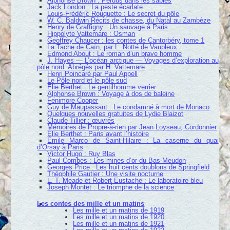
Alphonse Brown : Perdus dans les sables
Jack London : La peste écarlate
Louis-Frédéric Rouquette : Le secret du pôle
W. C. Baldwin Récits de chasse, du Natal au Zambèze
Henry de Graffigny : Un sauvage à Paris
Hippolyte Vattemare : Osman
Geoffrey Chaucer : les contes de Cantorbéry, tome 1
La Tache de Caïn, par L. Notté de Vaupleux
Edmond About : Le roman d’un brave homme
J. Hayes — L’océan arctique — Voyages d’exploration au
pôle nord. Abrégés par H. Vattemare
Henri Poincaré par Paul Appell
Le Pôle nord et le pôle sud
Élie Berthet : Le gentilhomme verrier
Alphonse Brown : Voyage à dos de baleine
Fenimore Cooper
Guy de Maupassant : Le condamné à mort de Monaco
Quelques nouvelles gratuites de Lydie Blaizot
Claude Tillier : œuvres
Mémoires de Propre-à-rien par Jean Loyseau, Cordonnier
Élie Berthet : Paris avant l’histoire
Émile Marco de Saint-Hilaire : La caserne du quai
d’Orsay à Paris
Victor Hugo : Ruy Blas
Paul Combes : Les mines d’or du Bas-Meudon
Georges Price : Les huit cents doublons de Springfield
Théophile Gautier : Une visite nocturne
L. T. Meade et Robert Eustache : Le laboratoire bleu
Joseph Montet : Le triomphe de la science
Les contes des mille et un matins
Les mille et un matins de 1919
Les mille et un matins de 1920
Les mille et un matins de 1921