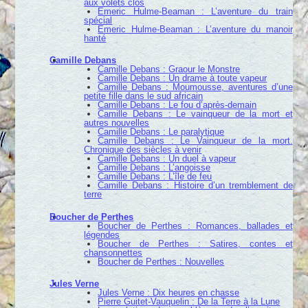
aux volets clos
Emeric Hulme-Beaman : L’aventure du train
spécial
Emeric Hulme-Beaman : L’aventure du manoir
hanté
Camille Debans
Camille Debans : Graour le Monstre
Camille Debans : Un drame à toute vapeur
Camille Debans : Moumousse, aventures d’une
petite fille dans le sud africain
Camille Debans : Le fou d’après-demain
Camille Debans : Le vainqueur de la mort et
autres nouvelles
Camille Debans : Le paralytique
Camille Debans : Le Vainqueur de la mort.
Chronique des siècles à venir
Camille Debans : Un duel à vapeur
Camille Debans : L’angoisse
Camille Debans : L’île de feu
Camille Debans : Histoire d’un tremblement de
terre
Boucher de Perthes
Boucher de Perthes : Romances, ballades et
légendes
Boucher de Perthes : Satires, contes et
chansonnettes
Boucher de Perthes : Nouvelles
Jules Verne
Jules Verne : Dix heures en chasse
Pierre Guitet-Vauquelin : De la Terre à la Lune