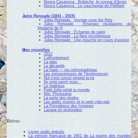
Nonce Casanova : Bobèche, le voyeur d’âmes
Nonce Casanova : Le cauchemar de Philibert
Jules Rengade (1841 - 1915)
Jules Rengade : Voyage sous les flots
Jules Rengade : Étranges révélations de
Madame de H
Jules Rengade : Échange de sang
Jules Rengade : La fleur mystérieuse
Jules Rengade : Une mouche en cours d’assise
Mes nouvelles
2012
L’affrontement
La gare
Le décapité
La Gare — jeu orthographique
Les mésaventures de Tévrémencon
Nul n’est censé ignorer la loi
Ils sont parmi nous...
Le matheux
Petit-John refait le monde
Moi, Phyloxène
La porte des étoiles
Les petits moines et le petit vélo noir
La Providence des Ivrognes
Lavage en profondeur
Brèves
Livres audio gratuits
La version française de 1901 de La guerre des mondes