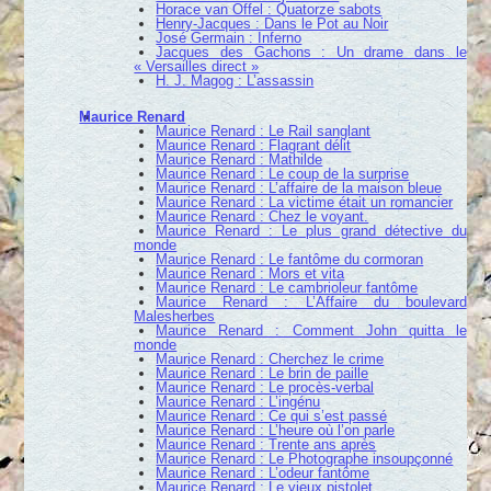
Horace van Offel : Quatorze sabots
Henry-Jacques : Dans le Pot au Noir
José Germain : Inferno
Jacques des Gachons : Un drame dans le
« Versailles direct »
H. J. Magog : L’assassin
Maurice Renard
Maurice Renard : Le Rail sanglant
Maurice Renard : Flagrant délit
Maurice Renard : Mathilde
Maurice Renard : Le coup de la surprise
Maurice Renard : L’affaire de la maison bleue
Maurice Renard : La victime était un romancier
Maurice Renard : Chez le voyant.
Maurice Renard : Le plus grand détective du
monde
Maurice Renard : Le fantôme du cormoran
Maurice Renard : Mors et vita
Maurice Renard : Le cambrioleur fantôme
Maurice Renard : L’Affaire du boulevard
Malesherbes
Maurice Renard : Comment John quitta le
monde
Maurice Renard : Cherchez le crime
Maurice Renard : Le brin de paille
Maurice Renard : Le procès-verbal
Maurice Renard : L’ingénu
Maurice Renard : Ce qui s’est passé
Maurice Renard : L’heure où l’on parle
Maurice Renard : Trente ans après
Maurice Renard : Le Photographe insoupçonné
Maurice Renard : L’odeur fantôme
Maurice Renard : Le vieux pistolet