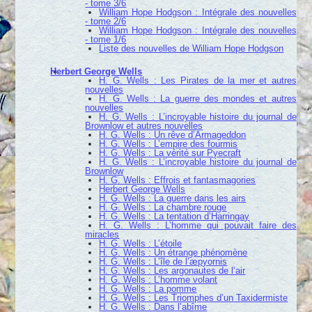
- tome 3/6
William Hope Hodgson : Intégrale des nouvelles
- tome 2/6
William Hope Hodgson : Intégrale des nouvelles
- tome 1/6
Liste des nouvelles de William Hope Hodgson
Herbert George Wells
H. G. Wells : Les Pirates de la mer et autres
nouvelles
H. G. Wells : La guerre des mondes et autres
nouvelles
H. G. Wells : L’incroyable histoire du journal de
Brownlow et autres nouvelles
H. G. Wells : Un rêve d’Armageddon
H. G. Wells : L’empire des fourmis
H. G. Wells : La vérité sur Pyecraft
H. G. Wells : L’incroyable histoire du journal de
Brownlow
H. G. Wells : Effrois et fantasmagories
Herbert George Wells
H. G. Wells : La guerre dans les airs
H. G. Wells : La chambre rouge
H. G. Wells : La tentation d’Harringay
H. G. Wells : L’homme qui pouvait faire des
miracles
H. G. Wells : L’étoile
H. G. Wells : Un étrange phénomène
H. G. Wells : L’île de l’æpyornis
H. G. Wells : Les argonautes de l’air
H. G. Wells : L’homme volant
H. G. Wells : La pomme
H. G. Wells : Les Triomphes d’un Taxidermiste
H. G. Wells : Dans l’abîme