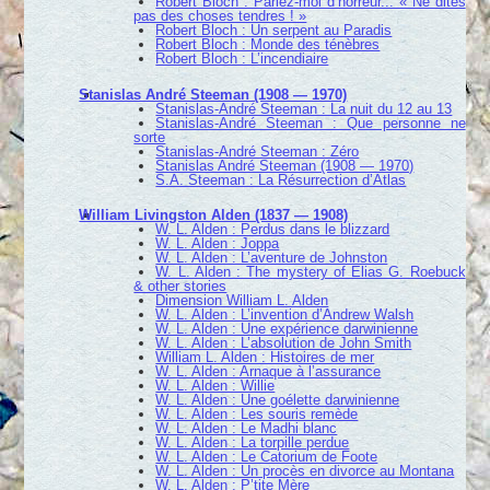
Robert Bloch : Parlez-moi d’horreur... « Ne dites
pas des choses tendres ! »
Robert Bloch : Un serpent au Paradis
Robert Bloch : Monde des ténèbres
Robert Bloch : L’incendiaire
Stanislas André Steeman (1908 — 1970)
Stanislas-André Steeman : La nuit du 12 au 13
Stanislas-André Steeman : Que personne ne
sorte
Stanislas-André Steeman : Zéro
Stanislas André Steeman (1908 — 1970)
S.A. Steeman : La Résurrection d’Atlas
William Livingston Alden (1837 — 1908)
W. L. Alden : Perdus dans le blizzard
W. L. Alden : Joppa
W. L. Alden : L’aventure de Johnston
W. L. Alden : The mystery of Elias G. Roebuck
& other stories
Dimension William L. Alden
W. L. Alden : L’invention d’Andrew Walsh
W. L. Alden : Une expérience darwinienne
W. L. Alden : L’absolution de John Smith
William L. Alden : Histoires de mer
W. L. Alden : Arnaque à l’assurance
W. L. Alden : Willie
W. L. Alden : Une goélette darwinienne
W. L. Alden : Les souris remède
W. L. Alden : Le Madhi blanc
W. L. Alden : La torpille perdue
W. L. Alden : Le Catorium de Foote
W. L. Alden : Un procès en divorce au Montana
W. L. Alden : P’tite Mère