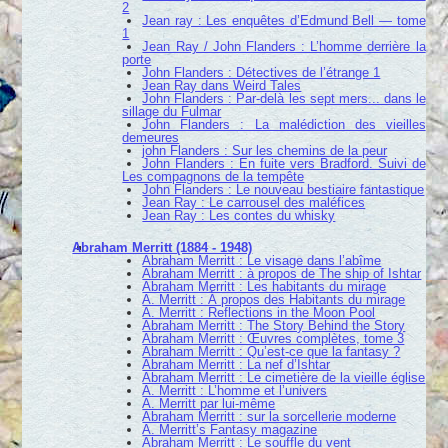
2
Jean ray : Les enquêtes d’Edmund Bell — tome
1
Jean Ray / John Flanders : L’homme derrière la
porte
John Flanders : Détectives de l’étrange 1
Jean Ray dans Weird Tales
John Flanders : Par-delà les sept mers... dans le
sillage du Fulmar
John Flanders : La malédiction des vieilles
demeures
john Flanders : Sur les chemins de la peur
John Flanders : En fuite vers Bradford. Suivi de
Les compagnons de la tempête
John Flanders : Le nouveau bestiaire fantastique
Jean Ray : Le carrousel des maléfices
Jean Ray : Les contes du whisky
Abraham Merritt (1884 - 1948)
Abraham Merritt : Le visage dans l’abîme
Abraham Merritt : à propos de The ship of Ishtar
Abraham Merritt : Les habitants du mirage
A. Merritt : À propos des Habitants du mirage
A. Merritt : Reflections in the Moon Pool
Abraham Merritt : The Story Behind the Story
Abraham Merritt : Œuvres complètes, tome 3
Abraham Merritt : Qu’est-ce que la fantasy ?
Abraham Merritt : La nef d’Ishtar
Abraham Merritt : Le cimetière de la vieille église
A. Merritt : L’homme et l’univers
A. Merritt par lui-même
Abraham Merritt : sur la sorcellerie moderne
A. Merritt’s Fantasy magazine
Abraham Merritt : Le souffle du vent