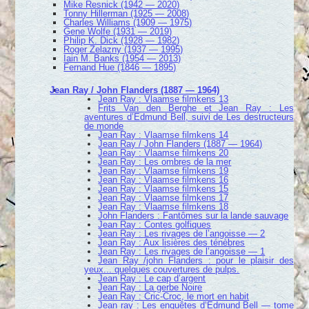
Mike Resnick (1942 — 2020)
Tonny Hillerman (1925 — 2008)
Charles Williams (1909 — 1975)
Gene Wolfe (1931 — 2019)
Philip K. Dick (1928 — 1982)
Roger Zelazny (1937 — 1995)
Iain M. Banks (1954 — 2013)
Fernand Hue (1846 — 1895)
Jean Ray / John Flanders (1887 — 1964)
Jean Ray : Vlaamse filmkens 13
Frits Van den Berghe et Jean Ray : Les
aventures d’Edmund Bell, suivi de Les destructeurs
de monde
Jean Ray : Vlaamse filmkens 14
Jean Ray / John Flanders (1887 — 1964)
Jean Ray : Vlaamse filmkens 20
Jean Ray : Les ombres de la mer
Jean Ray : Vlaamse filmkens 19
Jean Ray : Vlaamse filmkens 16
Jean Ray : Vlaamse filmkens 15
Jean Ray : Vlaamse filmkens 17
Jean Ray : Vlaamse filmkens 18
John Flanders : Fantômes sur la lande sauvage
Jean Ray : Contes golfiques
Jean Ray : Les rivages de l’angoisse — 2
Jean Ray : Aux lisières des ténèbres
Jean Ray : Les rivages de l’angoisse — 1
Jean Ray /john Flanders : pour le plaisir des
yeux... quelques couvertures de pulps.
Jean Ray : Le cap d’argent
Jean Ray : La gerbe Noire
Jean Ray : Cric-Croc, le mort en habit
Jean ray : Les enquêtes d’Edmund Bell — tome