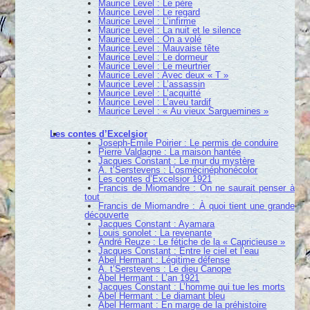
Maurice Level : Le père
Maurice Level : Le regard
Maurice Level : L’infirme
Maurice Level : La nuit et le silence
Maurice Level : On a volé
Maurice Level : Mauvaise tête
Maurice Level : Le dormeur
Maurice Level : Le meurtrier
Maurice Level : Avec deux « T »
Maurice Level : L’assassin
Maurice Level : L’acquitté
Maurice Level : L’aveu tardif
Maurice Level : « Au vieux Sarguemines »
Les contes d’Excelsior
Joseph-Émile Poirier : Le permis de conduire
Pierre Valdagne : La maison hantée
Jacques Constant : Le mur du mystère
A. t’Serstevens : L’osmécinéphonécolor
Les contes d’Excelsior 1921
Francis de Miomandre : On ne saurait penser à
tout
Francis de Miomandre : À quoi tient une grande
découverte
Jacques Constant : Ayamara
Louis sonolet : La revenante
André Reuze : Le fétiche de la « Capricieuse »
Jacques Constant : Entre le ciel et l’eau
Abel Hermant : Légitime défense
A. t’Serstevens : Le dieu Canope
Abel Hermant : L’an 1921
Jacques Constant : L’homme qui tue les morts
Abel Hermant : Le diamant bleu
Abel Hermant : En marge de la préhistoire