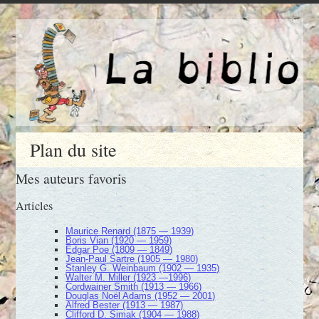
Plan du site
Mes auteurs favoris
Articles
Maurice Renard (1875 — 1939)
Boris Vian (1920 — 1959)
Edgar Poe (1809 — 1849)
Jean-Paul Sartre (1905 — 1980)
Stanley G. Weinbaum (1902 — 1935)
Walter M. Miller (1923 —1996)
Cordwainer Smith (1913 — 1966)
Douglas Noël Adams (1952 — 2001)
Alfred Bester (1913 — 1987)
Clifford D. Simak (1904 — 1988)