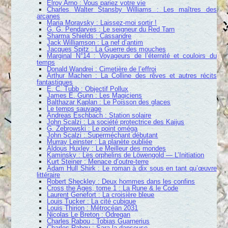
Elroy Arno : Vous pariez votre vie
Charles Walter Stansby Williams : Les maîtres des
arcanes
Maria Moravsky : Laissez-moi sortir !
G. G. Pendarves : Le seigneur du Red Tarn
Sharma Shields : Cassandre
Jack Williamson : La nef d’antim
Jacques Spitz : La Guerre des mouches
Marginal N°14 : Voyageurs de l’éternité et couloirs du
temps
Donald Wandrei : Cimetière de l’effroi
Arthur Machen : La Colline des rêves et autres récits
fantastiques
E. C. Tubb : Objectif Pollux
James E. Gunn : Les Magiciens
Balthazar Kaplan : Le Poisson des glaces
Le temps sauvage
Andreas Eschbach : Station solaire
John Scalzi : La société protectrice des Kaijus
G. Zebrowski : Le point oméga
John Scalzi : Superméchant débutant
Murray Leinster : La planète oubliée
Aldous Huxley : Le Meilleur des mondes
Kaminsky : Les orphelins de Löwengold — L’Initiation
Kurt Steiner : Menace d’outre-terre
Adam Hull Shirk : Le roman à dix sous en tant qu’œuvre
littéraire
Robert Sheckley : Deux hommes dans les confins
Cross the Ages, tome 1 : La Rune & le Code
Laurent Genefort : La croisière bleue
Louis Tucker : La cité cubique
Louis Thirion : Métrocéan 2031
Nicolas Le Breton : Odregan
Charles Rabou : Tobias Guarnerius
Charles Rabou : Sara la danseuse