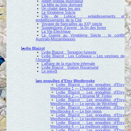
Albert Robida illustrateur
La bête au bois dormant
Un chalet dans les airs
Le Vingtième Siècle
L’île de Lutèce : enlaidissements et
embellissements de la Cité
e
Voyage de fiançailles au XX
siècle
Suggestions d’avenir : la fin des livres
La Vie Électrique
La Guerre au Vingtième Siècle : le conflit
Australo-Mozambiquois
Lydie Blaizot
Lydie Blaizot : Tentation funeste
Lydie Blaizot : Les Corbeaux – Les vestiges de
l’Arsenal
L’affaire de la machine infernale
Lydie Blaizot : Station Rosamund
Le prévôt
Les enquêtes d’Etsy Westbrooke
Lydie Blaizot : Les enquêtes d’Etsy
Westbrooke 1 — L’horloger indélicat
Lydie Blaizot : Les enquêtes d’Etsy
Westbrooke 2 — L’étrange M. Finley
Lydie Blaizot : Les enquêtes d’Etsy
Westbrooke 3 — Le pendu de Wickfield
Lydie Blaizot : Les enquêtes d’Etsy
Westbrooke 4 — Le bon repos
Lydie Blaizot : Les enquêtes d’Etsy
Westbrooke 5 — Le taxidermiste dément
Lydie Blaizot : Les enquêtes d’Etsy
Westbrooke 6 — La meilleure pâtissière
Lydie Blaizot : Les enquêtes d’Etsy