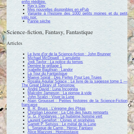
enfin rééditée.
Ray’s Day
Mes nouvelles disponibles en ePub
Variante à l’histoire des 1000 petits moines et du petit
vélo noir.
Panne sèche
Science-fiction, Fantasy, Fantastique
Articles
Le livre d’or de la Science-fiction : John Brunner
Michael McDowell : L’amulette
Jodi Taylor : La police du temps
Derrière le grillage 1
Isabelle Bauthian : Landor
La Tour du Fantastique
Maeve Spiral : Des Perles Pour Les Truies
Rosalia Aguilar Solace : Le livre de la sagesse tome 1 —
The Great Library of Tomorrow.
André David : Luna Incognita
Malcolm Jameson : La pompe à vide
John Scalzi : Viser la Lune
Alain Grousset : Petites histoires de la Science-Fiction
française
B. R. Bruss : L’énigme des Phtas
Christian Léourier : La Cité des hauts remparts
G. G. Pendarves : Le huitième homme vert
Laurent Genefort : Clones et prophètes
Garrett P. Serviss : Le métal de la Lune
L. Sprague de Camp : Heroic Fantasy
Alice Mazzoni : Homéostasie