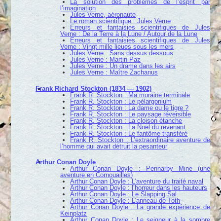
La solution des problèmes de l’esprit par
l’imagination
Jules Verne, aéronaute
Le roman scientifique : Jules Verne
Erreurs et fantaisies scientifiques de Jules
Verne : De la Terre à la Lune / Autour de la Lune
Erreurs et fantaisies scientifiques de Jules
Verne : Vingt mille lieues sous les mers
Jules Verne : Sans dessus dessous
Jules Verne : Martin Paz
Jules Verne : Un drame dans les airs
Jules Verne : Maître Zacharius
Frank Richard Stockton (1834 — 1902)
Frank R. Stockton : Ma moraine terminale
Frank R. Stockton : Le pélargonium
Frank R. Stockton : La dame ou le tigre ?
Frank R. Stockton : Le paysage réversible
Frank R. Stockton : La cloison étanche
Frank R. Stockton : La Noël du revenant
Frank R. Stockton : Le fantôme transféré
Frank R. Stockton : L’extraordinaire aventure de
l’homme qui avait détruit la pesanteur
Arthur Conan Doyle
Arthur Conan Doyle : Pennarby Mine (une
aventure en Cornouailles)
Arthur Conan Doyle : L’aventure du traité naval
Arthur Conan Doyle : l’horreur dans les hauteurs
Arthur Conan Doyle : Le Slapping Sal
Arthur Conan Doyle : L’anneau de Toth
Arthur Conan Doyle : La grande expérience de
Keinplatz
Arthur Conan Doyle : Le seigneur à la sombre