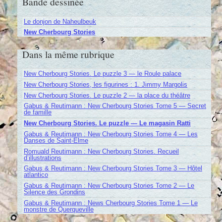
Bande dessinée
Le donjon de Naheulbeuk
New Cherbourg Stories
Dans la même rubrique
New Cherbourg Stories. Le puzzle 3 — le Roule palace
New Cherbourg Stories, les figurines : 1. Jimmy Margolis
New Cherbourg Stories. Le puzzle 2 — la place du théâtre
Gabus & Reutimann : New Cherbourg Stories Tome 5 — Secret
de famille
New Cherbourg Stories. Le puzzle — Le magasin Ratti
Gabus & Reutimann : New Cherbourg Stories Tome 4 — Les
Danses de Saint-Elme
Romuald Reutimann : New Cherbourg Stories. Recueil
d’illustrations
Gabus & Reutimann : New Cherbourg Stories Tome 3 — Hôtel
atlantico
Gabus & Reutimann : New Cherbourg Stories Tome 2 — Le
Silence des Grondins
Gabus & Reutimann : News Cherbourg Stories Tome 1 — Le
monstre de Querqueville