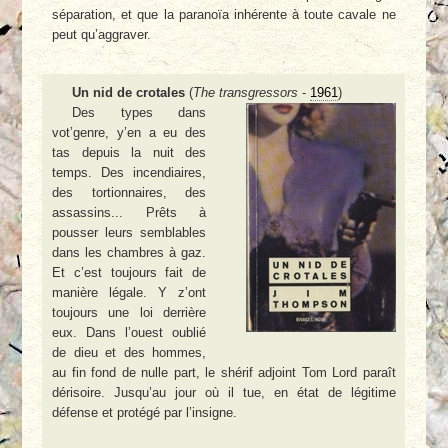
séparation, et que la paranoïa inhérente à toute cavale ne
peut qu’aggraver.
Un nid de crotales
(
The transgressors
-
1961
)
Des types dans
vot’genre, y’en a eu des
tas depuis la nuit des
temps. Des incendiaires,
des tortionnaires, des
assassins... Prêts à
pousser leurs semblables
dans les chambres à gaz.
Et c’est toujours fait de
manière légale. Y z’ont
toujours une loi derrière
eux. Dans l’ouest oublié
de dieu et des hommes,
au fin fond de nulle part, le shérif adjoint Tom Lord paraît
dérisoire. Jusqu’au jour où il tue, en état de légitime
défense et protégé par l’insigne.