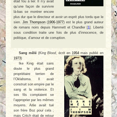
était fou à lier. Il n’y avait
qu’une façon de survivre
là-bas se montrer encore
plus dur que le directeur et avoir un esprit plus tordu que le
sien.
Jim Thompson
(
1906
-
1977
) est le plus grand auteur
de romans noirs depuis Hammett et Chandler
[
1
]
. Liberté
sous condition traite une fois de plus d’innocence, de
politique, d’amour et de corruption.
Sang mêlé
(
King Blood
, écrit en
1954
mais publié en
1973
)
Ike King était sans
doute le plus grand
propriétaire terrien de
l’Oklahoma. Il avait
construit son empire par le
sang et la violence. Et
ses fils comptaient se
l’approprier par les mêmes
moyens. Arlie avait tué
son frère Boz pour cela ;
mais Critch était de retour