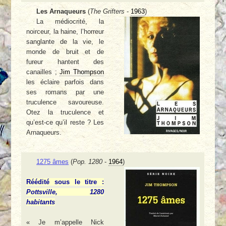
Les Arnaqueurs
(
The Grifters
-
1963
)
La médiocrité, la
noirceur, la haine, l’horreur
sanglante de la vie, le
monde de bruit et de
fureur hantent des
canailles ;
Jim Thompson
les éclaire parfois dans
ses romans par une
truculence savoureuse.
Otez la truculence et
qu’est-ce qu’il reste ? Les
Arnaqueurs.
1275 âmes
(
Pop. 1280
-
1964
)
Réédité sous le titre :
Pottsville, 1280
habitants
« Je m’appelle Nick