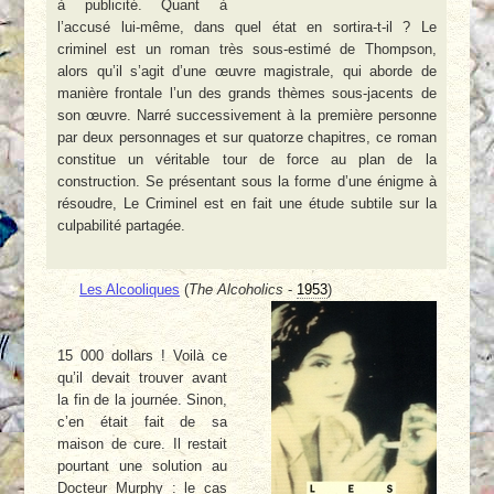
à publicité. Quant à
l’accusé lui-même, dans quel état en sortira-t-il ? Le
criminel est un roman très sous-estimé de Thompson,
alors qu’il s’agit d’une œuvre magistrale, qui aborde de
manière frontale l’un des grands thèmes sous-jacents de
son œuvre. Narré successivement à la première personne
par deux personnages et sur quatorze chapitres, ce roman
constitue un véritable tour de force au plan de la
construction. Se présentant sous la forme d’une énigme à
résoudre, Le Criminel est en fait une étude subtile sur la
culpabilité partagée.
Les Alcooliques
(
The Alcoholics
-
1953
)
15 000 dollars ! Voilà ce
qu’il devait trouver avant
la fin de la journée. Sinon,
c’en était fait de sa
maison de cure. Il restait
pourtant une solution au
Docteur Murphy : le cas