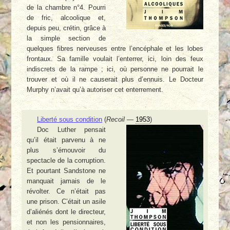
de la chambre n°4. Pourri
de fric, alcoolique et,
depuis peu, crétin, grâce à
la simple section de
quelques fibres nerveuses entre l’encéphale et les lobes
frontaux. Sa famille voulait l’enterrer, ici, loin des feux
indiscrets de la rampe ; ici, où personne ne pourrait le
trouver et où il ne causerait plus d’ennuis. Le Docteur
Murphy n’avait qu’à autoriser cet enterrement.
Liberté sous condition
(
Recoil
—
1953
)
Doc Luther pensait
qu’il était parvenu à ne
plus s’émouvoir du
spectacle de la corruption.
Et pourtant Sandstone ne
manquait jamais de le
révolter. Ce n’était pas
une prison. C’était un asile
d’aliénés dont le directeur,
et non les pensionnaires,