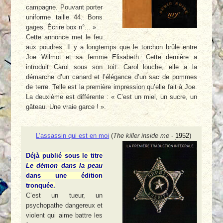
campagne. Pouvant porter
uniforme taille 44. Bons
gages. Écrire box n°... »
Cette annonce met le feu
aux poudres. Il y a longtemps que le torchon brûle entre
Joe Wilmot et sa femme Elisabeth. Cette dernière a
introduit Carol sous son toit. Carol louche, elle a la
démarche d’un canard et l’élégance d’un sac de pommes
de terre. Telle est la première impression qu’elle fait à Joe.
La deuxième est différente : « C’est un miel, un sucre, un
gâteau. Une vraie garce ! ».
L’assassin qui est en moi
(
The killer inside me
-
1952
)
Déjà publié sous le titre
Le démon dans la peau
dans une édition
tronquée.
C’est un tueur, un
psychopathe dangereux et
violent qui aime battre les