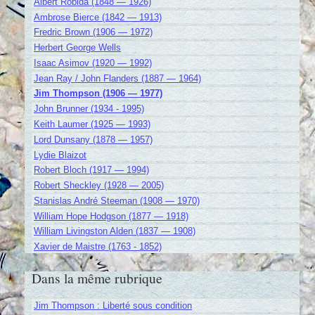
Albert Robida (1848 — 1926)
Ambrose Bierce (1842 — 1913)
Fredric Brown (1906 — 1972)
Herbert George Wells
Isaac Asimov (1920 — 1992)
Jean Ray / John Flanders (1887 — 1964)
Jim Thompson (1906 — 1977)
John Brunner (1934 - 1995)
Keith Laumer (1925 — 1993)
Lord Dunsany (1878 — 1957)
Lydie Blaizot
Robert Bloch (1917 — 1994)
Robert Sheckley (1928 — 2005)
Stanislas André Steeman (1908 — 1970)
William Hope Hodgson (1877 — 1918)
William Livingston Alden (1837 — 1908)
Xavier de Maistre (1763 - 1852)
Dans la même rubrique
Jim Thompson : Liberté sous condition