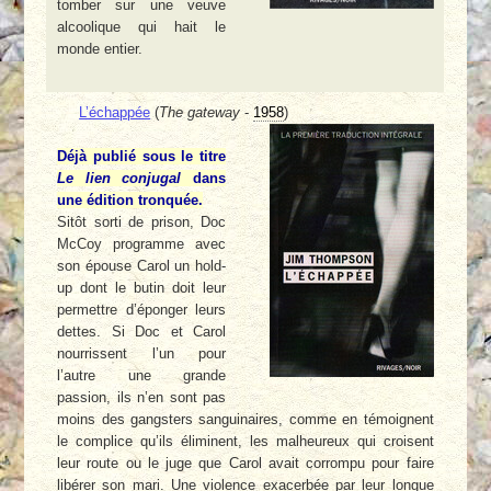
tomber sur une veuve
alcoolique qui hait le
monde entier.
L’échappée
(
The gateway
-
1958
)
Déjà publié sous le titre
Le lien conjugal
dans
une édition tronquée.
Sitôt sorti de prison, Doc
McCoy programme avec
son épouse Carol un hold-
up dont le butin doit leur
permettre d’éponger leurs
dettes. Si Doc et Carol
nourrissent l’un pour
l’autre une grande
passion, ils n’en sont pas
moins des gangsters sanguinaires, comme en témoignent
le complice qu’ils éliminent, les malheureux qui croisent
leur route ou le juge que Carol avait corrompu pour faire
libérer son mari. Une violence exacerbée par leur longue