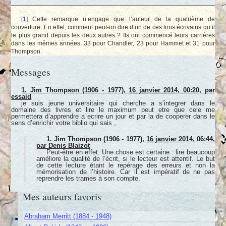
[
1
]
Cette remarque n’engage que l’auteur de la quatrième de
couverture. En effet, comment peut-on dire d’un de ces trois écrivains qu’il
le plus grand depuis les deux autres ? Ils ont commencé leurs carrières
dans les mêmes années. 33 pour Chandler, 23 pour Hammet et 31 pour
Thompson.
Messages
1.
Jim Thompson (1906 - 1977),
16 janvier 2014, 00:20
,
par
essaid
je suis jeune universitaire qui cherche a s’integrer dans le
domaine des livres et lire le maximum peut etre que cele me
permettera d’apprendre a ecrire un jour et par la de cooperer dans le
sens d’enrichir votre biblio qui sais ,
1.
Jim Thompson (1906 - 1977),
16 janvier 2014, 06:44
,
par
Denis Blaizot
Peut-être en effet. Une chose est certaine : lire beaucoup
améliore la qualité de l’écrit, si le lecteur est attentif. Le but
de cette lecture étant le repérage des erreurs et non la
mémorisation de l’histoire. Car il est impératif de ne pas
reprendre les trames à son compte.
Mes auteurs favoris
Abraham Merritt (1884 - 1948)