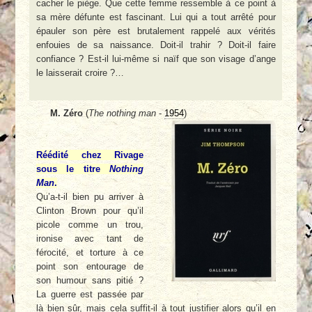
cacher le piège. Que cette femme ressemble à ce point à
sa mère défunte est fascinant. Lui qui a tout arrêté pour
épauler son père est brutalement rappelé aux vérités
enfouies de sa naissance. Doit-il trahir ? Doit-il faire
confiance ? Est-il lui-même si naïf que son visage d’ange
le laisserait croire ?…
M. Zéro
(
The nothing man
-
1954
)
Réédité chez Rivage
sous le titre
Nothing
Man
.
Qu’a-t-il bien pu arriver à
Clinton Brown pour qu’il
picole comme un trou,
ironise avec tant de
férocité, et torture à ce
point son entourage de
son humour sans pitié ?
La guerre est passée par
là bien sûr, mais cela suffit-il à tout justifier alors qu’il en