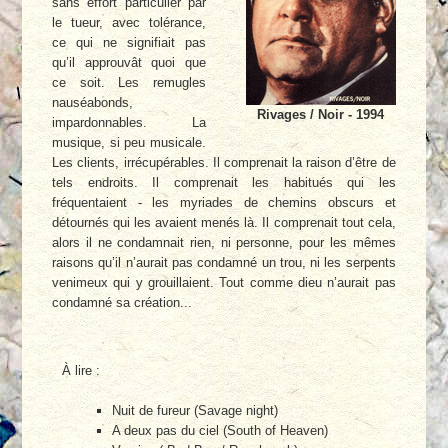
sans effort particulier par
le tueur, avec tolérance,
ce qui ne signifiait pas
qu’il approuvât quoi que
ce soit. Les remugles
nauséabonds,
Rivages / Noir - 1994
impardonnables. La
musique, si peu musicale.
Les clients, irrécupérables. Il comprenait la raison d’être de
tels endroits. Il comprenait les habitués qui les
fréquentaient - les myriades de chemins obscurs et
détournés qui les avaient menés là. Il comprenait tout cela,
alors il ne condamnait rien, ni personne, pour les mêmes
raisons qu’il n’aurait pas condamné un trou, ni les serpents
venimeux qui y grouillaient. Tout comme dieu n’aurait pas
condamné sa création...
À lire :
Nuit de fureur (Savage night)
A deux pas du ciel (South of Heaven)