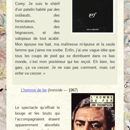
Corey. Je suis le shérif
d’un patelin habité par des
soûlauds, des
fornicateurs, des
incestueux, des
feignasses, et des
salopiaux de tout acabit.
Mon épouse me hait, ma maîtresse m’épuise et la seule
femme que j’aime me snobe. Enfin, j’ai une vague idée que
tous les coups de pied qui se distribuent dans ce bas
monde, c’est mon postérieur qui les reçoit. Eh bien, les
gars, ça va cesser. Je ne sais pas comment, mais cet
enfer va cesser. »
L’homme de fer
(
Ironside
—
1967
)
Le spectacle qu’offrait le
bouge et les bruits qui
l’accompagnaient étaient
apparemment absorbés