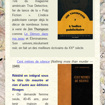
Tiré du magazine
américain True Detective,
fer de lance de la « Pulp
Fiction ». L’indice
publicitaire campe déjà le
décor de nombreux livres
à venir de
Jim Thompson
comme
Le Démon dans
ma peau
et Éliminatoires.
Son univers,résolument
e
noir, en fait un des meilleurs écrivains du XX
siècle.
Cent mètres de silence
(
Nothing more than murder
—
1949
)
Réédité en intégral sous
le titre
Un meurtre et
rien d’autre
aux éditions
Rivages
« On demande femme
seule, 40-45 ans, pour
tenir maison de