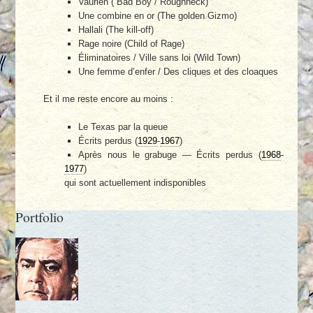
Vaurien ( Bad Boy / Roughneck)
Une combine en or (The golden Gizmo)
Hallali (The kill-off)
Rage noire (Child of Rage)
Éliminatoires / Ville sans loi (Wild Town)
Une femme d’enfer / Des cliques et des cloaques
Et il me reste encore au moins :
Le Texas par la queue
Écrits perdus (
1929
-
1967
)
Après nous le grabuge — Écrits perdus (
1968
-
1977
)
qui sont actuellement indisponibles
Portfolio