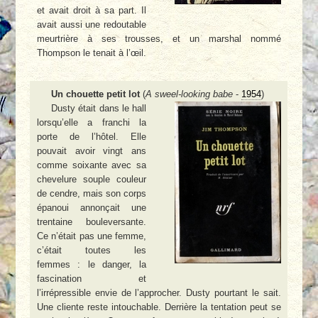
et avait droit à sa part. Il
avait aussi une redoutable
meurtrière à ses trousses, et un marshal nommé
Thompson le tenait à l’œil.
Un chouette petit lot
(
A sweel-looking babe
-
1954
)
Dusty était dans le hall
lorsqu’elle a franchi la
porte de l’hôtel. Elle
pouvait avoir vingt ans
comme soixante avec sa
chevelure souple couleur
de cendre, mais son corps
épanoui annonçait une
trentaine bouleversante.
Ce n’était pas une femme,
c’était toutes les
femmes : le danger, la
fascination et
l’irrépressible envie de l’approcher. Dusty pourtant le sait.
Une cliente reste intouchable. Derrière la tentation peut se