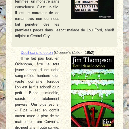
femmes, un monstre sans
conscience. C’est un flic.
Il est le narrateur de ce
roman très noir qui nous
fait pénétrer dès les
premières pages dans l’esprit malade de Lou Ford, shérif
adjoint à Central City...
Deuil dans le coton
(
Cropper’s Cabin
-
1952
)
Il ne fait pas bon, en
Oklahoma, être le tout
jeune amant d’une riche
sang-mêlée héritière d’un
vaste domaine, lorsque
l’on est le fils adoptif d’un
petit Blanc minable,
raciste et totalement
pervers. Qui plus est si
« P’pa » est en conflit
ouvert avec le père de sa
maîtresse. Tom Carver a
dix-neuf ans. Toute sa vie,