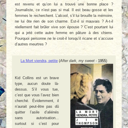
est revenu et qu’on lui a trouvé une bonne place ?
Journaliste, ce n’est pas si mal. Il est beau gosse et les
femmes le recherchent. L’alcool, s’il lui brouille la mémoire,
ne lui ôte rien de son charme. Est-il si mauvais ? A-t-il
réellement fait brûler vive son épouse ? C’est pourtant lui
qui a jeté cette autre femme en pâture à des chiens.
Pourquoi personne ne le croit-il lorsqu’il ricane et s’accuse
d’autres meurtres ?
La Mort viendra, petite
(
After dark, my sweet
-
1955
)
Kid Collins est un brave
type, aucun doute là-
dessus. S’il vous tue,
c’est que vous l’avez bien
cherché. Évidemment, il
n’aurait peut-être pas dû
quitter l’asile d’aliénés
sans autorisation...
surtout si c’est pour