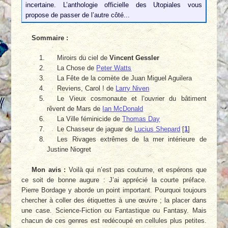
incertaine. L’anthologie officielle des Utopiales vous
propose de passer de l’autre côté...
Sommaire :
Miroirs du ciel de
Vincent Gessler
La Chose de
Peter Watts
La Fête de la comète de Juan Miguel Aguilera
Reviens, Carol ! de
Larry Niven
Le Vieux cosmonaute et l’ouvrier du bâtiment
rêvent de Mars de
Ian McDonald
La Ville féminicide de
Thomas Day
Le Chasseur de jaguar de
Lucius Shepard
[
1
]
Les Rivages extrêmes de la mer intérieure de
Justine Niogret
Mon avis :
Voilà qui n’est pas coutume, et espérons que
ce soit de bonne augure : J’ai apprécié la courte préface.
Pierre Bordage y aborde un point important. Pourquoi toujours
chercher à coller des étiquettes à une œuvre ; la placer dans
une case. Science-Fiction ou Fantastique ou Fantasy. Mais
chacun de ces genres est redécoupé en cellules plus petites.