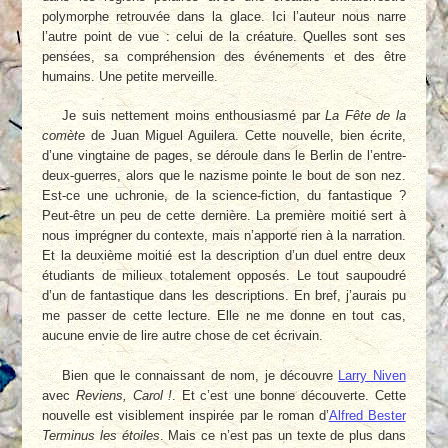
polymorphe retrouvée dans la glace. Ici l’auteur nous narre
l’autre point de vue : celui de la créature. Quelles sont ses
pensées, sa compréhension des événements et des être
humains. Une petite merveille.
Je suis nettement moins enthousiasmé par
La Fête de la
comète
de Juan Miguel Aguilera. Cette nouvelle, bien écrite,
d’une vingtaine de pages, se déroule dans le Berlin de l’entre-
deux-guerres, alors que le nazisme pointe le bout de son nez.
Est-ce une uchronie, de la science-fiction, du fantastique ?
Peut-être un peu de cette dernière. La première moitié sert à
nous imprégner du contexte, mais n’apporte rien à la narration.
Et la deuxième moitié est la description d’un duel entre deux
étudiants de milieux totalement opposés. Le tout saupoudré
d’un de fantastique dans les descriptions. En bref, j’aurais pu
me passer de cette lecture. Elle ne me donne en tout cas,
aucune envie de lire autre chose de cet écrivain.
Bien que le connaissant de nom, je découvre
Larry Niven
avec
Reviens, Carol !
. Et c’est une bonne découverte. Cette
nouvelle est visiblement inspirée par le roman d’
Alfred Bester
Terminus les étoiles
. Mais ce n’est pas un texte de plus dans