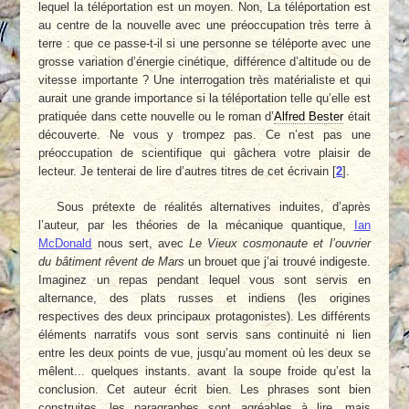
lequel la téléportation est un moyen. Non, La téléportation est
au centre de la nouvelle avec une préoccupation très terre à
terre : que ce passe-t-il si une personne se téléporte avec une
grosse variation d’énergie cinétique, différence d’altitude ou de
vitesse importante ? Une interrogation très matérialiste et qui
aurait une grande importance si la téléportation telle qu’elle est
pratiquée dans cette nouvelle ou le roman d’
Alfred Bester
était
découverte. Ne vous y trompez pas. Ce n’est pas une
préoccupation de scientifique qui gâchera votre plaisir de
lecteur. Je tenterai de lire d’autres titres de cet écrivain
[
2
]
.
Sous prétexte de réalités alternatives induites, d’après
l’auteur, par les théories de la mécanique quantique,
Ian
McDonald
nous sert, avec
Le Vieux cosmonaute et l’ouvrier
du bâtiment rêvent de Mars
un brouet que j’ai trouvé indigeste.
Imaginez un repas pendant lequel vous sont servis en
alternance, des plats russes et indiens (les origines
respectives des deux principaux protagonistes). Les différents
éléments narratifs vous sont servis sans continuité ni lien
entre les deux points de vue, jusqu’au moment où les deux se
mêlent... quelques instants. avant la soupe froide qu’est la
conclusion. Cet auteur écrit bien. Les phrases sont bien
construites, les paragraphes sont agréables à lire, mais