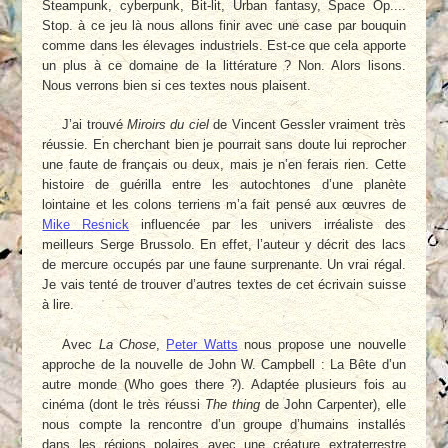
Steampunk, cyberpunk, Bit-lit, Urban fantasy, Space Op....
Stop. à ce jeu là nous allons finir avec une case par bouquin
comme dans les élevages industriels. Est-ce que cela apporte
un plus à ce domaine de la littérature ? Non. Alors lisons.
Nous verrons bien si ces textes nous plaisent.
J’ai trouvé
Miroirs du ciel
de Vincent Gessler vraiment très
réussie. En cherchant bien je pourrait sans doute lui reprocher
une faute de français ou deux, mais je n’en ferais rien. Cette
histoire de guérilla entre les autochtones d’une planète
lointaine et les colons terriens m’a fait pensé aux œuvres de
Mike Resnick
influencée par les univers irréaliste des
meilleurs Serge Brussolo. En effet, l’auteur y décrit des lacs
de mercure occupés par une faune surprenante. Un vrai régal.
Je vais tenté de trouver d’autres textes de cet écrivain suisse
à lire.
Avec
La Chose
,
Peter Watts
nous propose une nouvelle
approche de la nouvelle de John W. Campbell : La Bête d’un
autre monde (Who goes there ?). Adaptée plusieurs fois au
cinéma (dont le très réussi
The thing
de John Carpenter), elle
nous compte la rencontre d’un groupe d’humains installés
dans les régions polaires avec une créature extraterrestre