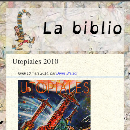
Utopiales 2010
lundi 10 mars 2014
,
par
Denis Blaizot