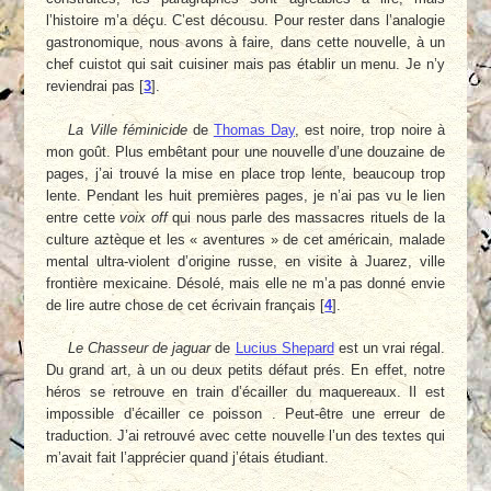
l’histoire m’a déçu. C’est décousu. Pour rester dans l’analogie
gastronomique, nous avons à faire, dans cette nouvelle, à un
chef cuistot qui sait cuisiner mais pas établir un menu. Je n’y
reviendrai pas
[
3
]
.
La Ville féminicide
de
Thomas Day
, est noire, trop noire à
mon goût. Plus embêtant pour une nouvelle d’une douzaine de
pages, j’ai trouvé la mise en place trop lente, beaucoup trop
lente. Pendant les huit premières pages, je n’ai pas vu le lien
entre cette
voix off
qui nous parle des massacres rituels de la
culture aztèque et les « aventures » de cet américain, malade
mental ultra-violent d’origine russe, en visite à Juarez, ville
frontière mexicaine. Désolé, mais elle ne m’a pas donné envie
de lire autre chose de cet écrivain français
[
4
]
.
Le Chasseur de jaguar
de
Lucius Shepard
est un vrai régal.
Du grand art, à un ou deux petits défaut prés. En effet, notre
héros se retrouve en train d’écailler du maquereaux. Il est
impossible d’écailler ce poisson . Peut-être une erreur de
traduction. J’ai retrouvé avec cette nouvelle l’un des textes qui
m’avait fait l’apprécier quand j’étais étudiant.