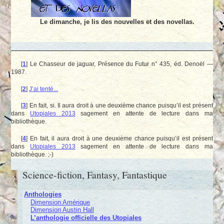
Le dimanche, je lis des nouvelles et des novellas.
[
1
]
Le Chasseur de jaguar, Présence du Futur n° 435, éd. Denoël —
1987.
[
2
]
J’ai tenté...
[
3
]
En fait, si. Il aura droit à une deuxième chance puisqu’il est présent
dans
Utopiales 2013
sagement en attente de lecture dans ma
bibliothèque.
[
4
]
En fait, il aura droit à une deuxième chance puisqu’il est présent
dans
Utopiales 2013
sagement en attente de lecture dans ma
bibliothèque. ;-)
Science-fiction, Fantasy, Fantastique
Anthologies
Dimension Amérique
Dimension Austin Hall
L’anthologie officielle des Utopiales