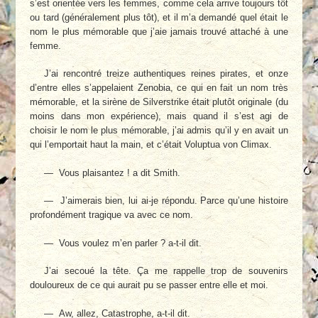
s’est orientée vers les femmes, comme cela arrive toujours tôt
ou tard (généralement plus tôt), et il m’a demandé quel était le
nom le plus mémorable que j’aie jamais trouvé attaché à une
femme.
J’ai rencontré treize authentiques reines pirates, et onze
d’entre elles s’appelaient Zenobia, ce qui en fait un nom très
mémorable, et la sirène de Silverstrike était plutôt originale (du
moins dans mon expérience), mais quand il s’est agi de
choisir le nom le plus mémorable, j’ai admis qu’il y en avait un
qui l’emportait haut la main, et c’était Voluptua von Climax.
— Vous plaisantez ! a dit Smith.
— J’aimerais bien, lui ai-je répondu. Parce qu’une histoire
profondément tragique va avec ce nom.
— Vous voulez m’en parler ? a-t-il dit.
J’ai secoué la tête. Ça me rappelle trop de souvenirs
douloureux de ce qui aurait pu se passer entre elle et moi.
— Aw, allez, Catastrophe, a-t-il dit.