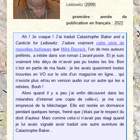
Leibowitz (
2009
)
première année de
publication en français
:
2022
Ah ! Je craque ! J’ai traduit
Catastrophe Baker and a
Canticle for Leibowitz
. J’adore vraiment
cette série de
nouvelles loufoques
que
Mike Resnick
, l’un de mes auteurs
préférés, a initiée dans son roman
L’avant-poste
. Et je suis
vraiment très déçu de m’avoir pas pu toutes les lire. Bon
c’est en partie de ma faute : je les avais quasiment toutes
trouvées en VO sur le site d’un magazine en ligne... qui
n’existe plus et/ou en version audio sur un autre qui les a
retirées. Bouh !
Alors quand il y a peu j’ai enfin découvert dans les
méandres d’internet une copie de celle-ci, je me suis
empressé de la télécharger. Elle est restée en dormance
pendant quelques temps, freiné que j’étais par le respect du
droit d’auteur. Mais comme celui-ci n’avait pas réagi quand
je lui avais signalé avoir traduit une autre aventure de
Catastrophe Baker...