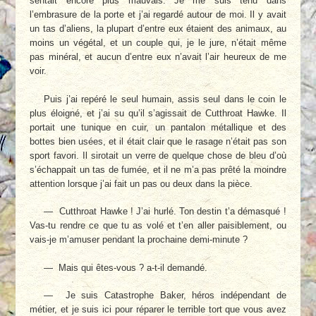
sentait encore plus mauvais. Je me suis tenu dans
l’embrasure de la porte et j’ai regardé autour de moi. Il y avait
un tas d’aliens, la plupart d’entre eux étaient des animaux, au
moins un végétal, et un couple qui, je le jure, n’était même
pas minéral, et aucun d’entre eux n’avait l’air heureux de me
voir.
Puis j’ai repéré le seul humain, assis seul dans le coin le
plus éloigné, et j’ai su qu’il s’agissait de Cutthroat Hawke. Il
portait une tunique en cuir, un pantalon métallique et des
bottes bien usées, et il était clair que le rasage n’était pas son
sport favori. Il sirotait un verre de quelque chose de bleu d’où
s’échappait un tas de fumée, et il ne m’a pas prêté la moindre
attention lorsque j’ai fait un pas ou deux dans la pièce.
— Cutthroat Hawke ! J’ai hurlé. Ton destin t’a démasqué !
Vas-tu rendre ce que tu as volé et t’en aller paisiblement, ou
vais-je m’amuser pendant la prochaine demi-minute ?
— Mais qui êtes-vous ? a-t-il demandé.
— Je suis Catastrophe Baker, héros indépendant de
métier, et je suis ici pour réparer le terrible tort que vous avez