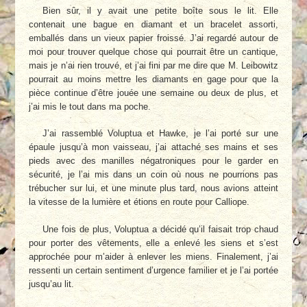
Bien sûr, il y avait une petite boîte sous le lit. Elle
contenait une bague en diamant et un bracelet assorti,
emballés dans un vieux papier froissé. J’ai regardé autour de
moi pour trouver quelque chose qui pourrait être un cantique,
mais je n’ai rien trouvé, et j’ai fini par me dire que M. Leibowitz
pourrait au moins mettre les diamants en gage pour que la
pièce continue d’être jouée une semaine ou deux de plus, et
j’ai mis le tout dans ma poche.
J’ai rassemblé Voluptua et Hawke, je l’ai porté sur une
épaule jusqu’à mon vaisseau, j’ai attaché ses mains et ses
pieds avec des manilles négatroniques pour le garder en
sécurité, je l’ai mis dans un coin où nous ne pourrions pas
trébucher sur lui, et une minute plus tard, nous avions atteint
la vitesse de la lumière et étions en route pour Calliope.
Une fois de plus, Voluptua a décidé qu’il faisait trop chaud
pour porter des vêtements, elle a enlevé les siens et s’est
approchée pour m’aider à enlever les miens. Finalement, j’ai
ressenti un certain sentiment d’urgence familier et je l’ai portée
jusqu’au lit.