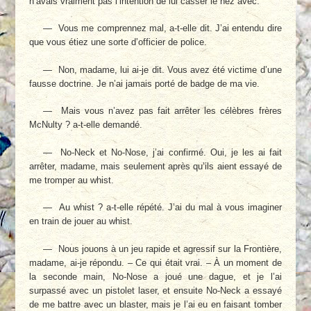
n’avais vraiment pas l’intention de lui casser le nez avec.
— Vous me comprennez mal, a-t-elle dit. J’ai entendu dire
que vous étiez une sorte d’officier de police.
— Non, madame, lui ai-je dit. Vous avez été victime d’une
fausse doctrine. Je n’ai jamais porté de badge de ma vie.
— Mais vous n’avez pas fait arrêter les célèbres frères
McNulty ? a-t-elle demandé.
— No-Neck et No-Nose, j’ai confirmé. Oui, je les ai fait
arrêter, madame, mais seulement après qu’ils aient essayé de
me tromper au whist.
— Au whist ? a-t-elle répété. J’ai du mal à vous imaginer
en train de jouer au whist.
— Nous jouons à un jeu rapide et agressif sur la Frontière,
madame, ai-je répondu. – Ce qui était vrai. – À un moment de
la seconde main, No-Nose a joué une dague, et je l’ai
surpassé avec un pistolet laser, et ensuite No-Neck a essayé
de me battre avec un blaster, mais je l’ai eu en faisant tomber