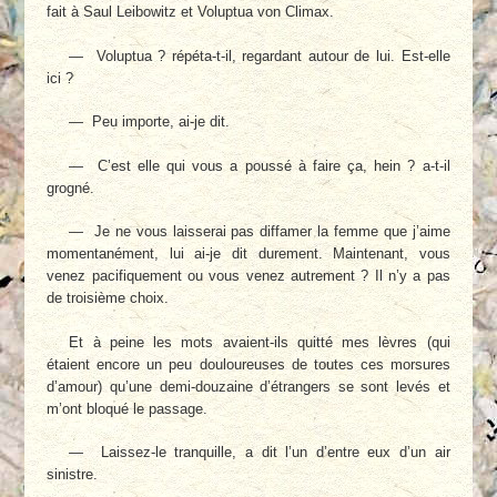
fait à Saul Leibowitz et Voluptua von Climax.
— Voluptua ? répéta-t-il, regardant autour de lui. Est-elle
ici ?
— Peu importe, ai-je dit.
— C’est elle qui vous a poussé à faire ça, hein ? a-t-il
grogné.
— Je ne vous laisserai pas diffamer la femme que j’aime
momentanément, lui ai-je dit durement. Maintenant, vous
venez pacifiquement ou vous venez autrement ? Il n’y a pas
de troisième choix.
Et à peine les mots avaient-ils quitté mes lèvres (qui
étaient encore un peu douloureuses de toutes ces morsures
d’amour) qu’une demi-douzaine d’étrangers se sont levés et
m’ont bloqué le passage.
— Laissez-le tranquille, a dit l’un d’entre eux d’un air
sinistre.