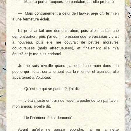
— Mais tu portes toujours ton pantalon, a-t-elle protesté.
— Mais contrairement à celui de Hawke, ai-je dit, le mien
a une fermeture éclair.
Et je lui ai fait une démonstration, puis elle m’a fait une
démonstration, puis j’ai eu l’impression que le vaisseau vibrait
à nouveau, puis elle me couvrait de petites morsures
douloureuses (mais affectueuses), et finalement elle m’a
épuisé et je me suis endormi.
Je me suis réveillé quand j’ai senti une main dans ma
poche qui n’était certainement pas la mienne, et bien sûr, elle
appartenait à Voluptua.
— Qu’est-ce qui se passe ? J’ai dit.
— J’étais juste en train de lisser la poche de ton pantalon,
mon amour, a-t-elle dit.
— De l’intérieur ? J’ai demandé.
Avant qu’elle ne puisse répondre, j’ai eu la nette