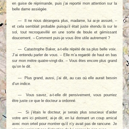
en guise de réprimande, puis j’ai reporté mon attention sur la
belle dame assiégée.
— Il ne nous dérangera plus, madame, lui ai-je assuré, –
et cela semblait probable puisqu’il était juste étendu là sur le
sol, tout recroquevillé en une sorte de boule et gémissant
doucement. – Comment puis-je vous être utile autrement ?
— Catastrophe Baker, a-t-elle répété de sa plus belle voix.
J’ai entendu parler de vous. – Elle m’a regardé de haut en bas
sur mon mètre quatre-vingt-dix. – Vous êtes encore plus grand
qu’on le dit.
— Plus grand, aussi, j’ai dit, au cas où elle aurait besoin
d’un indice.
— Vous savez, a-t-elle dit pensivement, vous pourriez
être juste ce que le docteur a ordonné.
— Si j’étais le docteur, je serais plus soucieux d’aider
votre ami ici présent, ai-je dit, en lui donnant un coup amical
avec mon orteil pour montrer qu’il n’y avait pas de rancune. Je