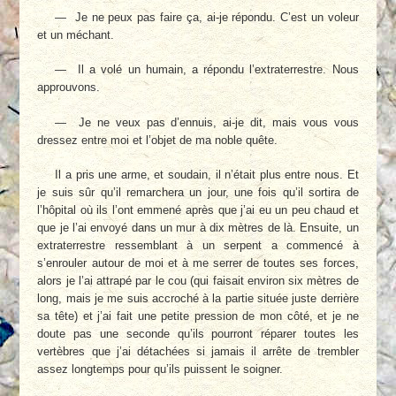
— Je ne peux pas faire ça, ai-je répondu. C’est un voleur
et un méchant.
— Il a volé un humain, a répondu l’extraterrestre. Nous
approuvons.
— Je ne veux pas d’ennuis, ai-je dit, mais vous vous
dressez entre moi et l’objet de ma noble quête.
Il a pris une arme, et soudain, il n’était plus entre nous. Et
je suis sûr qu’il remarchera un jour, une fois qu’il sortira de
l’hôpital où ils l’ont emmené après que j’ai eu un peu chaud et
que je l’ai envoyé dans un mur à dix mètres de là. Ensuite, un
extraterrestre ressemblant à un serpent a commencé à
s’enrouler autour de moi et à me serrer de toutes ses forces,
alors je l’ai attrapé par le cou (qui faisait environ six mètres de
long, mais je me suis accroché à la partie située juste derrière
sa tête) et j’ai fait une petite pression de mon côté, et je ne
doute pas une seconde qu’ils pourront réparer toutes les
vertèbres que j’ai détachées si jamais il arrête de trembler
assez longtemps pour qu’ils puissent le soigner.