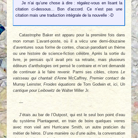
Je n’ai qu’une chose à dire : régalez-vous en lisant la
citation ci-dessous... Bon d’accord. Ce n’est pas une
citation mais une traduction intégrale de la nouvelle :-D
Catastrophe Baker est apparu pour la première fois dans
mon roman L’avant-poste, où il a vécu une demi-douzaine
d’aventures sous forme de contes, chacun parodiant un thème
ou une histoire de science-fiction célèbre. Après la sortie du
livre, je pensais qu’il avait pris sa retraite, mais plusieurs
éditeurs d’anthologies ont pensé le contraire et m’ont demandé
de continuer à le faire revenir. Parmi ses cibles, citons
Le
vaisseau qui chantait
d’Anne McCaffrey,
Premier contact
de
Murray Leinster,
Froides équations
de Tom Godwin et, ici,
Un
cantique pour Leibowitz
de Walter Miller Jr.
—
J’étais au bar de l’Outpost, qui est le seul bon point d’eau
du système Plantagenet, en train de boire quelques verres
avec mon vieil ami Hurricane Smith, un autre praticien du
métier de héros. D’une manière ou d’une autre, la conversation