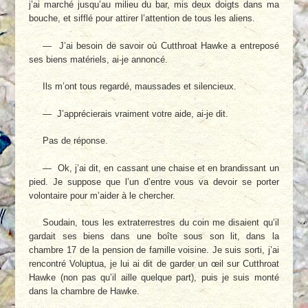
j’ai marché jusqu’au milieu du bar, mis deux doigts dans ma
bouche, et sifflé pour attirer l’attention de tous les aliens.
— J’ai besoin de savoir où Cutthroat Hawke a entreposé
ses biens matériels, ai-je annoncé.
Ils m’ont tous regardé, maussades et silencieux.
— J’apprécierais vraiment votre aide, ai-je dit.
Pas de réponse.
— Ok, j’ai dit, en cassant une chaise et en brandissant un
pied. Je suppose que l’un d’entre vous va devoir se porter
volontaire pour m’aider à le chercher.
Soudain, tous les extraterrestres du coin me disaient qu’il
gardait ses biens dans une boîte sous son lit, dans la
chambre 17 de la pension de famille voisine. Je suis sorti, j’ai
rencontré Voluptua, je lui ai dit de garder un œil sur Cutthroat
Hawke (non pas qu’il aille quelque part), puis je suis monté
dans la chambre de Hawke.