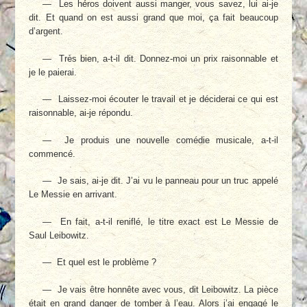
— Les héros doivent aussi manger, vous savez, lui ai-je
dit. Et quand on est aussi grand que moi, ça fait beaucoup
d’argent.
— Très bien, a-t-il dit. Donnez-moi un prix raisonnable et
je le paierai.
— Laissez-moi écouter le travail et je déciderai ce qui est
raisonnable, ai-je répondu.
— Je produis une nouvelle comédie musicale, a-t-il
commencé.
— Je sais, ai-je dit. J’ai vu le panneau pour un truc appelé
Le Messie en arrivant.
— En fait, a-t-il reniflé, le titre exact est Le Messie de
Saul Leibowitz.
— Et quel est le problème ?
— Je vais être honnête avec vous, dit Leibowitz. La pièce
était en grand danger de tomber à l’eau. Alors j’ai engagé le