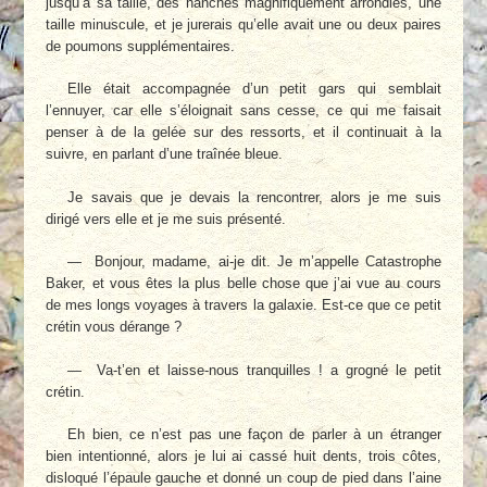
jusqu’à sa taille, des hanches magnifiquement arrondies, une
taille minuscule, et je jurerais qu’elle avait une ou deux paires
de poumons supplémentaires.
Elle était accompagnée d’un petit gars qui semblait
l’ennuyer, car elle s’éloignait sans cesse, ce qui me faisait
penser à de la gelée sur des ressorts, et il continuait à la
suivre, en parlant d’une traînée bleue.
Je savais que je devais la rencontrer, alors je me suis
dirigé vers elle et je me suis présenté.
— Bonjour, madame, ai-je dit. Je m’appelle Catastrophe
Baker, et vous êtes la plus belle chose que j’ai vue au cours
de mes longs voyages à travers la galaxie. Est-ce que ce petit
crétin vous dérange ?
— Va-t’en et laisse-nous tranquilles ! a grogné le petit
crétin.
Eh bien, ce n’est pas une façon de parler à un étranger
bien intentionné, alors je lui ai cassé huit dents, trois côtes,
disloqué l’épaule gauche et donné un coup de pied dans l’aine