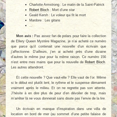
Charlotte Armstrong : Le matin de la Saint-Patrick
Robert Bloch
: Mort d’une star
Geald Kersh : Le voleur qui fit le mort
Mardore : Les gitans
...
Mon avis :
Pas assez fan de polars pour faire la collection
de Ellery Queen Mystère Magazine, je n’ai acheté ce numéro
que parce qu’il contenait une nouvelle d’un écrivain que
j’affectionne. D’ailleurs, j’en ai acheté près d’une dizaine
d’autres le même jour pour la même raison. Ce numéro 156
n’est entre mes mains que pour la nouvelle de
Robert Bloch
.
Les autres attendront.
Et cette nouvelle ? Que vaut-elle ? Elle vaut de l’or. Même
si le début est plutôt lent, le rythme et le suspense démarrent
vraiment après le milieu. Et on ne regrette pas son attente.
J’hésite à en dire plus de peur d’en dévoiler de trop, mais
m’arrêter là ne vous donnerait sans doute pas l’envie de la lire.
Un écrivain en manque d’inspiration dans une villa de
location en bord de mer (au sommet d’une petite falaise de