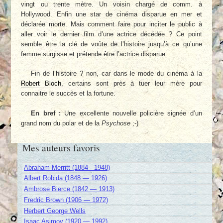
vingt ou trente mètre. Un voisin chargé de comm. à
Hollywood. Enfin une star de cinéma disparue en mer et
déclarée morte. Mais comment faire pour inciter le public à
aller voir le dernier film d’une actrice décédée ? Ce point
semble être la clé de voûte de l’histoire jusqu’à ce qu’une
femme surgisse et prétende être l’actrice disparue.
Fin de l’histoire ? non, car dans le mode du cinéma à la
Robert Bloch
, certains sont près à tuer leur mère pour
connaitre le succès et la fortune.
En bref :
Une excellente nouvelle policière signée d’un
grand nom du polar et de la
Psychose
;-)
Mes auteurs favoris
Abraham Merritt (1884 - 1948)
Albert Robida (1848 — 1926)
Ambrose Bierce (1842 — 1913)
Fredric Brown (1906 — 1972)
Herbert George Wells
Isaac Asimov (1920 — 1992)