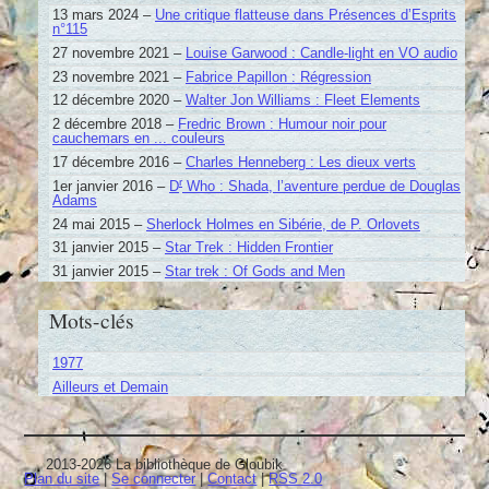
13 mars 2024 –
Une critique flatteuse dans Présences d’Esprits
n°115
27 novembre 2021 –
Louise Garwood : Candle-light en VO audio
23 novembre 2021 –
Fabrice Papillon : Régression
12 décembre 2020 –
Walter Jon Williams : Fleet Elements
2 décembre 2018 –
Fredric Brown : Humour noir pour
cauchemars en ... couleurs
17 décembre 2016 –
Charles Henneberg : Les dieux verts
r
1er janvier 2016 –
D
Who : Shada, l’aventure perdue de Douglas
Adams
24 mai 2015 –
Sherlock Holmes en Sibérie, de P. Orlovets
31 janvier 2015 –
Star Trek : Hidden Frontier
31 janvier 2015 –
Star trek : Of Gods and Men
Mots-clés
1977
Ailleurs et Demain
2013-2026 La bibliothèque de Gloubik
Plan du site
|
Se connecter
|
Contact
|
RSS 2.0