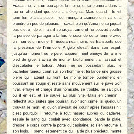
Fracastino, vint un peu après le moine, et se promena dans la
rue en attendant que celui-ci s’éloignât. Mais quand il le vit
tenir ferme à sa place, il commença à craindre un rival et à
prendre un peu de jalousie. Il savait bien qu’Anna ne se piquait
pas d’être fidèle, mais il se croyait aimé et ne pouvait souffrir
la pensée de partager à la fois le cœur de cette femme avec
un mari et un moine. Il modéra néanmoins les transports que
la présence de l’immobile Angélo élevait dans son esprit,
jusqu’au moment où le père, apparemment ennuyé de faire le
pied de grue, s’avisa de monter taciturnement à l’assaut et
d’escalader le balcon. Alors, ne se possédant plus, le
bachelier furieux court sur son homme et lui lance une grosse
pierre qui l’atteint au front. Le moine tombe lourdement en
poussant un soupir et reste sans mouvement sur le pavé.Son
rival, effrayé et chargé d’un homicide, se trouble, ne sait plus
où il en est, et se sauve au plus vite. Mais en chemin il
réfléchit aux suites que pourrait avoir son crime, si quelqu’un
trouvait le mort, et qu’on s’avisât de courir après l’assassin ;
c’est pourquoi il retourne à tout hasard auprès du cadavre,
essuie le sang qui coulait avec abondance, bande la plaie,
dresse le corps contre la porte du capitaine, et s’en retourne à
son logis. Il prend lestement ce qu’il a de plus précieux, monte