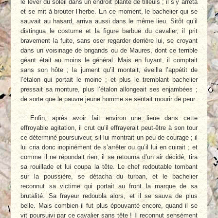
le lever du soleil dans un endroit planté de tilleuls ; il s’y arrêta
et se mit à brouter l’herbe. En ce moment, le bachelier qui se
sauvait au hasard, arriva aussi dans le même lieu. Sitôt qu’il
distingua le costume et la figure barbue du cavalier, il prit
bravement la fuite, sans oser regarder derrière lui, se croyant
dans un voisinage de brigands ou de Maures, dont ce terrible
géant était au moins le général. Mais en fuyant, il comptait
sans son hôte ; la jument qu’il montait, éveilla l’appétit de
l’étalon qui portait le moine ; et plus le tremblant bachelier
pressait sa monture, plus l’étalon allongeait ses enjambées ;
de sorte que le pauvre jeune homme se sentait mourir de peur.
Enfin, après avoir fait environ une lieue dans cette
effroyable agitation, il crut qu’il effrayerait peut-être à son tour
ce déterminé poursuiveur, sil lui montrait un peu de courage ; il
lui cria donc inopinément de s’arrêter ou qu’il lui en cuirait ; et
comme il ne répondait rien, il se retourna d’un air décidé, tira
sa rouillade et lui coupa la tête. Le chef redoutable tombant
sur la poussière, se détacha du turban, et le bachelier
reconnut sa victime qui portait au front la marque de sa
brutalité. Sa frayeur redoubla alors, et il se sauva de plus
belle. Mais combien il fut plus épouvanté encore, quand il se
vit poursuivi par ce cavalier sans tête ! Il reconnut sensément