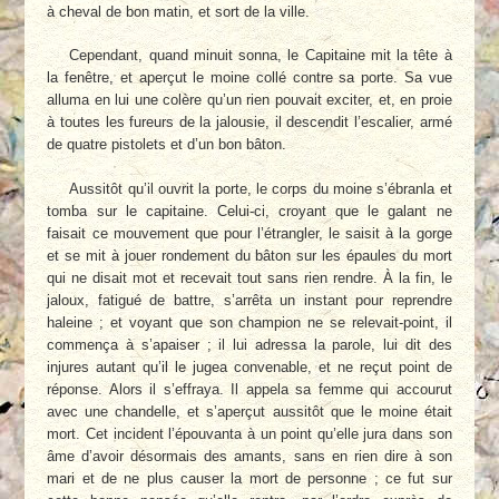
à cheval de bon matin, et sort de la ville.
Cependant, quand minuit sonna, le Capitaine mit la tête à
la fenêtre, et aperçut le moine collé contre sa porte. Sa vue
alluma en lui une colère qu’un rien pouvait exciter, et, en proie
à toutes les fureurs de la jalousie, il descendit l’escalier, armé
de quatre pistolets et d’un bon bâton.
Aussitôt qu’il ouvrit la porte, le corps du moine s’ébranla et
tomba sur le capitaine. Celui-ci, croyant que le galant ne
faisait ce mouvement que pour l’étrangler, le saisit à la gorge
et se mit à jouer rondement du bâton sur les épaules du mort
qui ne disait mot et recevait tout sans rien rendre. À la fin, le
jaloux, fatigué de battre, s’arrêta un instant pour reprendre
haleine ; et voyant que son champion ne se relevait-point, il
commença à s’apaiser ; il lui adressa la parole, lui dit des
injures autant qu’il le jugea convenable, et ne reçut point de
réponse. Alors il s’effraya. Il appela sa femme qui accourut
avec une chandelle, et s’aperçut aussitôt que le moine était
mort. Cet incident l’épouvanta à un point qu’elle jura dans son
âme d’avoir désormais des amants, sans en rien dire à son
mari et de ne plus causer la mort de personne ; ce fut sur