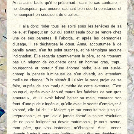
Anna aussi facile qu’il le présumait ; dans le cas contraire, il
ne désespérait pas encore, sachant bien que la constance et
l’embonpoint en séduisent de cruelles.
Il alla donc rôder tous les soirs sous les fenêtres de sa
belle, et l’aperçut un jour qui sortait seule pour se rendre chez
une de ses parentes. Il l’aborda, et après les cérémonies
d’usage, il se déchargea le cœur. Anna, accoutumée à de
pareils aveux, n’en fut point surprise, et ne témoigna aucune
indignation. Elle regarda attentivement le père, et ne trouvant
pas un mignon de couchette dans un homme gras, trapu,
bourgeonné et porteur d’une énorme barbe, elle eut sur-le-
champ la pensée lumineuse de s’en divertir, en attendant
meilleure chance. Puis bientôt il lui vint le sage projet de se
faire, auprès de son mari,un mérite de cette aventure. C’est
pourquoi, après avoir écouté toutes les fadaises de son gros
amoureux, et lui avoir laissé baiser sa main, couvrant son
front d’une pudeur ingénue, qu’elle avait le secret d’employer à
volonté, elle lui dit : « Malgré que ma conduite soit jusqu’ici
irréprochable, et que j’aie à jamais formé la sainte résolution
de ne point forligner au devoir matrimonial, je vous avoue,
mon père, que vos instances m’ébranlent. Ainsi, venez
demain à minuit sous mes fenêtres ; peut-être me déciderai-je