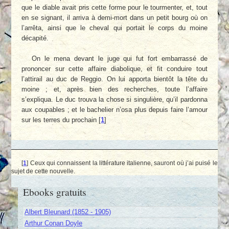
que le diable avait pris cette forme pour le tourmenter, et, tout
en se signant, il arriva à demi-mort dans un petit bourg où on
l’arrêta, ainsi que le cheval qui portait le corps du moine
décapité.
On le mena devant le juge qui fut fort embarrassé de
prononcer sur cette affaire diabolique, et fit conduire tout
l’attirail au duc de Reggio. On lui apporta bientôt la tête du
moine ; et, après bien des recherches, toute l’affaire
s’expliqua. Le duc trouva la chose si singulière, qu’il pardonna
aux coupables ; et le bachelier n’osa plus depuis faire l’amour
sur les terres du prochain
[
1
]
[
1
]
Ceux qui connaissent la littérature italienne, sauront où j’ai puisé le
sujet de cette nouvelle.
Ebooks gratuits
Albert Bleunard (1852 - 1905)
Arthur Conan Doyle