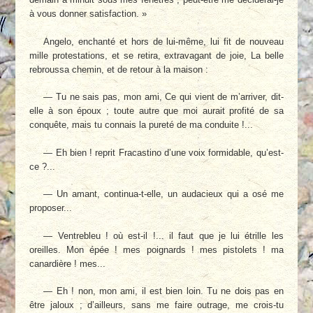
à vous donner satisfaction. »
Angelo, enchanté et hors de lui-même, lui fit de nouveau
mille protestations, et se retira, extravagant de joie, La belle
rebroussa chemin, et de retour à la maison :
— Tu ne sais pas, mon ami, Ce qui vient de m’arriver, dit-
elle à son époux ; toute autre que moi aurait profité de sa
conquête, mais tu connais la pureté de ma conduite !...
— Eh bien ! reprit Fracastino d’une voix formidable, qu’est-
ce ?...
— Un amant, continua-t-elle, un audacieux qui a osé me
proposer...
— Ventrebleu ! où est-il !... il faut que je lui étrille les
oreilles. Mon épée ! mes poignards ! mes pistolets ! ma
canardière ! mes...
— Eh ! non, mon ami, il est bien loin. Tu ne dois pas en
être jaloux ; d’ailleurs, sans me faire outrage, me crois-tu