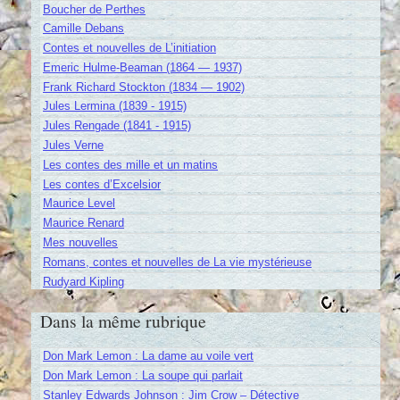
Boucher de Perthes
Camille Debans
Contes et nouvelles de L’initiation
Emeric Hulme-Beaman (1864 — 1937)
Frank Richard Stockton (1834 — 1902)
Jules Lermina (1839 - 1915)
Jules Rengade (1841 - 1915)
Jules Verne
Les contes des mille et un matins
Les contes d’Excelsior
Maurice Level
Maurice Renard
Mes nouvelles
Romans, contes et nouvelles de La vie mystérieuse
Rudyard Kipling
Dans la même rubrique
Don Mark Lemon : La dame au voile vert
Don Mark Lemon : La soupe qui parlait
Stanley Edwards Johnson : Jim Crow – Détective