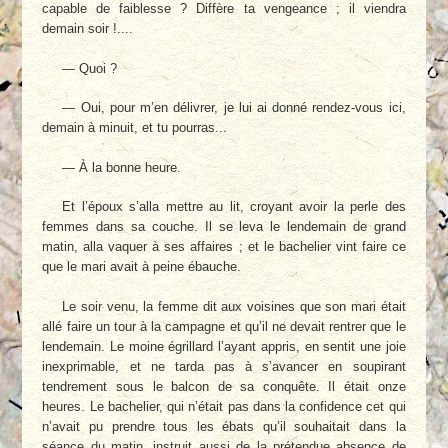
capable de faiblesse ? Diffère ta vengeance ; il viendra
demain soir !....
— Quoi ?
— Oui, pour m’en délivrer, je lui ai donné rendez-vous ici,
demain à minuit, et tu pourras...
— À la bonne heure.
Et l’époux s’alla mettre au lit, croyant avoir la perle des
femmes dans sa couche. Il se leva le lendemain de grand
matin, alla vaquer à ses affaires ; et le bachelier vint faire ce
que le mari avait à peine ébauche.
Le soir venu, la femme dit aux voisines que son mari était
allé faire un tour à la campagne et qu’il ne devait rentrer que le
lendemain. Le moine égrillard l’ayant appris, en sentit une joie
inexprimable, et ne tarda pas à s’avancer en soupirant
tendrement sous le balcon de sa conquête. Il était onze
heures. Le bachelier, qui n’était pas dans la confidence cet qui
n’avait pu prendre tous les ébats qu’il souhaitait dans la
séance du matin, instruit aussi de la prétendue absence de