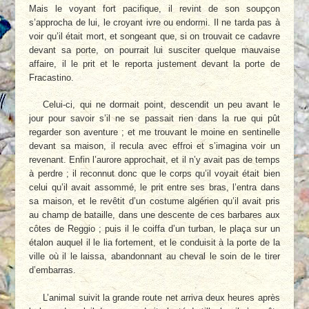
Mais le voyant fort pacifique, il revint de son soupçon
s’approcha de lui, le croyant ivre ou endormi. Il ne tarda pas à
voir qu’il était mort, et songeant que, si on trouvait ce cadavre
devant sa porte, on pourrait lui susciter quelque mauvaise
affaire, il le prit et le reporta justement devant la porte de
Fracastino.
Celui-ci, qui ne dormait point, descendit un peu avant le
jour pour savoir s’il ne se passait rien dans la rue qui pût
regarder son aventure ; et me trouvant le moine en sentinelle
devant sa maison, il recula avec effroi et s’imagina voir un
revenant. Enfin l’aurore approchait, et il n’y avait pas de temps
à perdre ; il reconnut donc que le corps qu’il voyait était bien
celui qu’il avait assommé, le prit entre ses bras, l’entra dans
sa maison, et le revêtit d’un costume algérien qu’il avait pris
au champ de bataille, dans une descente de ces barbares aux
côtes de Reggio ; puis il le coiffa d’un turban, le plaça sur un
étalon auquel il le lia fortement, et le conduisit à la porte de la
ville où il le laissa, abandonnant au cheval le soin de le tirer
d’embarras.
L’animal suivit la grande route net arriva deux heures après