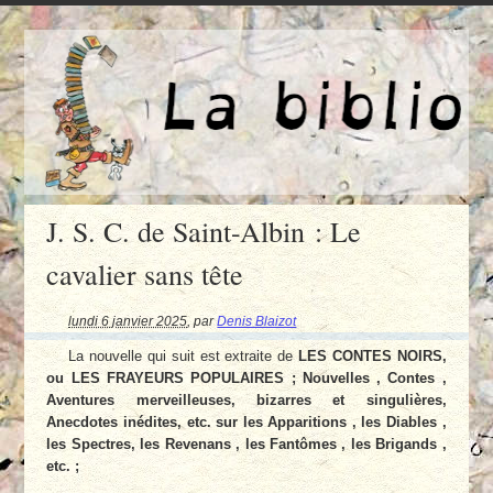
J. S. C. de Saint-Albin : Le
cavalier sans tête
lundi 6 janvier 2025
,
par
Denis Blaizot
La nouvelle qui suit est extraite de
LES CONTES NOIRS,
ou LES FRAYEURS POPULAIRES ; Nouvelles , Contes ,
Aventures merveilleuses, bizarres et singulières,
Anecdotes inédites, etc. sur les Apparitions , les Diables ,
les Spectres, les Revenans , les Fantômes , les Brigands ,
etc. ;