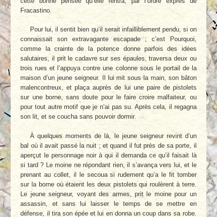
cette bonne pensée qu’elle rentra, par l’ordre exprès de
Fracastino.
Pour lui, il sentit bien qu’il serait infailliblement pendu, si on
connaissait son extravagante escapade ; c’est Pourquoi,
comme la crainte de la potence donne parfois des idées
salutaires, il prit le cadavre sur ses épaules, traversa deux ou
trois rues et l’appuya contre une colonne sous le portail de la
maison d’un jeune seigneur. Il lui mit sous la main, son bâton
malencontreux, et plaça auprès de lui une paire de pistolets
sur une borne, sans doute pour le faire croire malfaiteur, ou
pour tout autre motif que je n’ai pas su. Après cela, il regagna
son lit, et se coucha sans pouvoir dormir.
À quelques moments de là, le jeune seigneur revint d’un
bal où il avait passé la nuit ; et quand il fut près de sa porte, il
aperçut le personnage noir à qui il demanda ce qu’il faisait là
si tard ? Le moine ne répondant rien, il s’avança vers lui, et le
prenant au collet, il le secoua si rudement qu’a le fit tomber
sur la borne où étaient les deux pistolets qui roulèrent à terre.
Le jeune seigneur, voyant des armes, prit le moine pour un
assassin, et sans lui laisser le temps de se mettre en
défense, il tira son épée et lui en donna un coup dans sa robe.