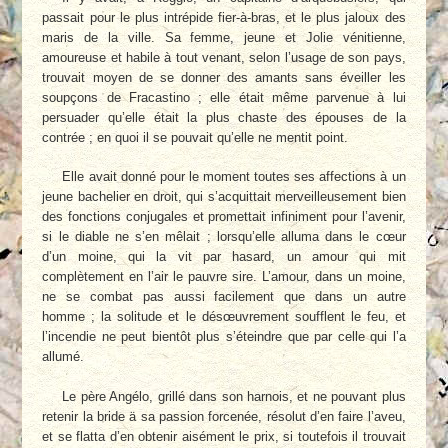
passait pour le plus intrépide fier-à-bras, et le plus jaloux des
maris de la ville. Sa femme, jeune et Jolie vénitienne,
amoureuse et habile à tout venant, selon l’usage de son pays,
trouvait moyen de se donner des amants sans éveiller les
soupçons de Fracastino ; elle était même parvenue à lui
persuader qu’elle était la plus chaste des épouses de la
contrée ; en quoi il se pouvait qu’elle ne mentit point.
Elle avait donné pour le moment toutes ses affections à un
jeune bachelier en droit, qui s’acquittait merveilleusement bien
des fonctions conjugales et promettait infiniment pour l’avenir,
si le diable ne s’en mêlait ; lorsqu’elle alluma dans le cœur
d’un moine, qui la vit par hasard, un amour qui mit
complètement en l’air le pauvre sire. L’amour, dans un moine,
ne se combat pas aussi facilement que dans un autre
homme ; la solitude et le désœuvrement soufflent le feu, et
l’incendie ne peut bientôt plus s’éteindre que par celle qui l’a
allumé.
Le père Angélo, grillé dans son harnois, et ne pouvant plus
retenir la bride ä sa passion forcenée, résolut d’en faire l’aveu,
et se flatta d’en obtenir aisément le prix, si toutefois il trouvait