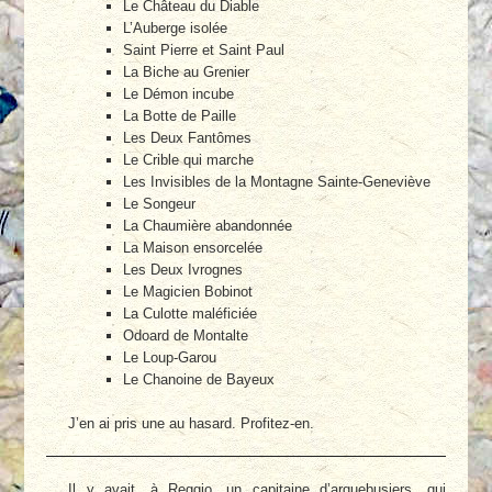
Le Château du Diable
L’Auberge isolée
Saint Pierre et Saint Paul
La Biche au Grenier
Le Démon incube
La Botte de Paille
Les Deux Fantômes
Le Crible qui marche
Les Invisibles de la Montagne Sainte-Geneviève
Le Songeur
La Chaumière abandonnée
La Maison ensorcelée
Les Deux Ivrognes
Le Magicien Bobinot
La Culotte maléficiée
Odoard de Montalte
Le Loup-Garou
Le Chanoine de Bayeux
J’en ai pris une au hasard. Profitez-en.
Il y avait, à Reggio, un capitaine d’arquebusiers, qui