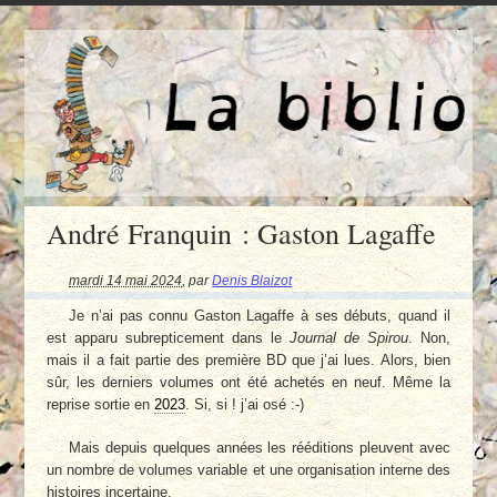
André Franquin : Gaston Lagaffe
mardi 14 mai 2024
,
par
Denis Blaizot
Je n’ai pas connu Gaston Lagaffe à ses débuts, quand il
est apparu subrepticement dans le
Journal de Spirou
. Non,
mais il a fait partie des première BD que j’ai lues. Alors, bien
sûr, les derniers volumes ont été achetés en neuf. Même la
reprise sortie en
2023
. Si, si ! j’ai osé :-)
Mais depuis quelques années les rééditions pleuvent avec
un nombre de volumes variable et une organisation interne des
histoires incertaine.