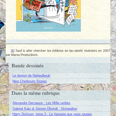
[
1
]
Sauf à aller chercher les éditions en fac-similé réalisées en 2007
par Marsu Productions.
Bande dessinée
Le donjon de Naheulbeuk
New Cherbourg Stories
Dans la même rubrique
Alexandre Decrauze : Les Mille verbes
Gabriel Katz & Steven Dhondt : Skinwalker
Harry Dickson, tome 3 : Le Vampire aux yeux rouges