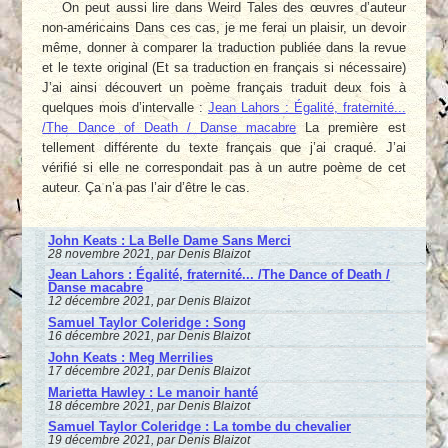
On peut aussi lire dans Weird Tales des œuvres d’auteur
non-américains Dans ces cas, je me ferai un plaisir, un devoir
même, donner à comparer la traduction publiée dans la revue
et le texte original (Et sa traduction en français si nécessaire)
J’ai ainsi découvert un poème français traduit deux fois à
quelques mois d’intervalle :
Jean Lahors : Égalité, fraternité...
/The Dance of Death / Danse macabre
La première est
tellement différente du texte français que j’ai craqué. J’ai
vérifié si elle ne correspondait pas à un autre poème de cet
auteur. Ça n’a pas l’air d’être le cas.
John Keats : La Belle Dame Sans Merci
28 novembre 2021, par Denis Blaizot
Jean Lahors : Égalité, fraternité... /The Dance of Death /
Danse macabre
12 décembre 2021, par Denis Blaizot
Samuel Taylor Coleridge : Song
16 décembre 2021, par Denis Blaizot
John Keats : Meg Merrilies
17 décembre 2021, par Denis Blaizot
Marietta Hawley : Le manoir hanté
18 décembre 2021, par Denis Blaizot
Samuel Taylor Coleridge : La tombe du chevalier
19 décembre 2021, par Denis Blaizot