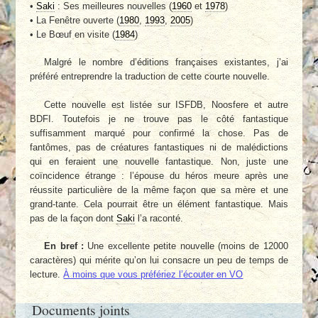
•
Saki
: Ses meilleures nouvelles (
1960
et
1978
)
• La Fenêtre ouverte (
1980
,
1993
,
2005
)
• Le Bœuf en visite (
1984
)
Malgré le nombre d’éditions françaises existantes, j’ai
préféré entreprendre la traduction de cette courte nouvelle.
Cette nouvelle est listée sur ISFDB, Noosfere et autre
BDFI. Toutefois je ne trouve pas le côté fantastique
suffisamment marqué pour confirmé la chose. Pas de
fantômes, pas de créatures fantastiques ni de malédictions
qui en feraient une nouvelle fantastique. Non, juste une
coïncidence étrange : l’épouse du héros meure après une
réussite particulière de la même façon que sa mère et une
grand-tante. Cela pourrait être un élément fantastique. Mais
pas de la façon dont
Saki
l’a raconté.
En bref :
Une excellente petite nouvelle (moins de 12000
caractères) qui mérite qu’on lui consacre un peu de temps de
lecture.
À moins que vous préfériez l’écouter en VO
Documents joints