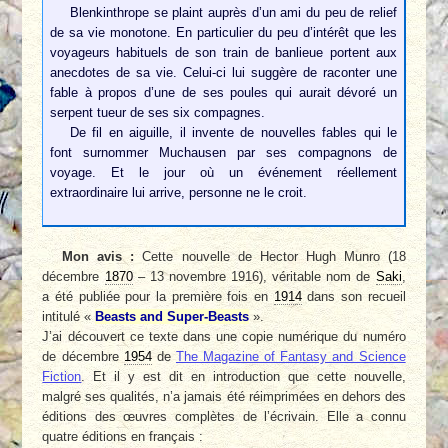
Blenkinthrope se plaint auprès d’un ami du peu de relief
de sa vie monotone. En particulier du peu d’intérêt que les
voyageurs habituels de son train de banlieue portent aux
anecdotes de sa vie. Celui-ci lui suggère de raconter une
fable à propos d’une de ses poules qui aurait dévoré un
serpent tueur de ses six compagnes.
De fil en aiguille, il invente de nouvelles fables qui le
font surnommer Muchausen par ses compagnons de
voyage. Et le jour où un événement réellement
extraordinaire lui arrive, personne ne le croit.
Mon avis :
Cette nouvelle de Hector Hugh Munro (18
décembre
1870
– 13 novembre 1916), véritable nom de
Saki
,
a été publiée pour la première fois en
1914
dans son recueil
intitulé «
Beasts and Super-Beasts
».
J’ai découvert ce texte dans une copie numérique du numéro
de décembre
1954
de
The Magazine of Fantasy and Science
Fiction
. Et il y est dit en introduction que cette nouvelle,
malgré ses qualités, n’a jamais été réimprimées en dehors des
éditions des œuvres complètes de l’écrivain. Elle a connu
quatre éditions en français :