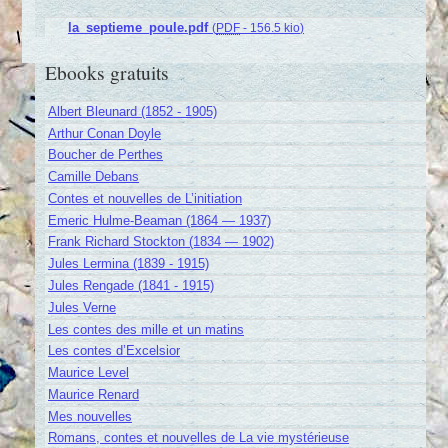
la_septieme_poule.pdf
(
PDF
-
156.5 kio
)
Ebooks gratuits
Albert Bleunard (1852 - 1905)
Arthur Conan Doyle
Boucher de Perthes
Camille Debans
Contes et nouvelles de L’initiation
Emeric Hulme-Beaman (1864 — 1937)
Frank Richard Stockton (1834 — 1902)
Jules Lermina (1839 - 1915)
Jules Rengade (1841 - 1915)
Jules Verne
Les contes des mille et un matins
Les contes d’Excelsior
Maurice Level
Maurice Renard
Mes nouvelles
Romans, contes et nouvelles de La vie mystérieuse