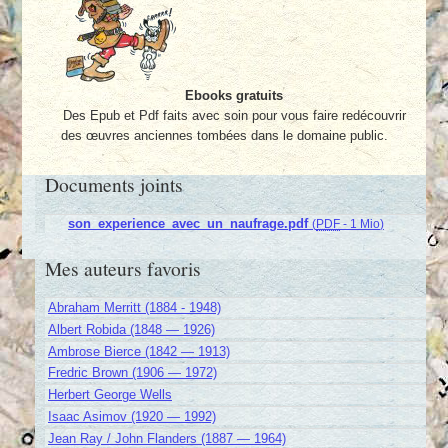
Ebooks gratuits
Des Epub et Pdf faits avec soin pour vous faire redécouvrir
des œuvres anciennes tombées dans le domaine public.
Documents joints
son_experience_avec_un_naufrage.pdf
(
PDF
-
1 Mio
)
Mes auteurs favoris
Abraham Merritt (1884 - 1948)
Albert Robida (1848 — 1926)
Ambrose Bierce (1842 — 1913)
Fredric Brown (1906 — 1972)
Herbert George Wells
Isaac Asimov (1920 — 1992)
Jean Ray / John Flanders (1887 — 1964)