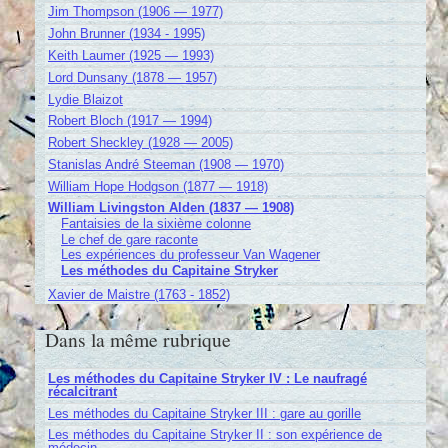
Jim Thompson (1906 — 1977)
John Brunner (1934 - 1995)
Keith Laumer (1925 — 1993)
Lord Dunsany (1878 — 1957)
Lydie Blaizot
Robert Bloch (1917 — 1994)
Robert Sheckley (1928 — 2005)
Stanislas André Steeman (1908 — 1970)
William Hope Hodgson (1877 — 1918)
William Livingston Alden (1837 — 1908)
Fantaisies de la sixième colonne
Le chef de gare raconte
Les expériences du professeur Van Wagener
Les méthodes du Capitaine Stryker
Xavier de Maistre (1763 - 1852)
Dans la même rubrique
Les méthodes du Capitaine Stryker IV : Le naufragé
récalcitrant
Les méthodes du Capitaine Stryker III : gare au gorille
Les méthodes du Capitaine Stryker II : son expérience de
médecin