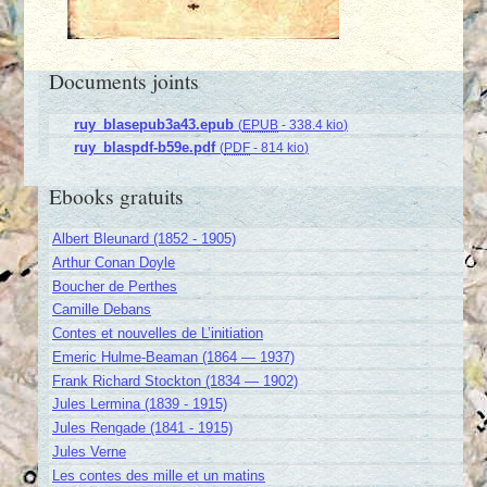
Documents joints
ruy_blasepub3a43.epub
(
EPUB
-
338.4 kio
)
ruy_blaspdf-b59e.pdf
(
PDF
-
814 kio
)
Ebooks gratuits
Albert Bleunard (1852 - 1905)
Arthur Conan Doyle
Boucher de Perthes
Camille Debans
Contes et nouvelles de L’initiation
Emeric Hulme-Beaman (1864 — 1937)
Frank Richard Stockton (1834 — 1902)
Jules Lermina (1839 - 1915)
Jules Rengade (1841 - 1915)
Jules Verne
Les contes des mille et un matins