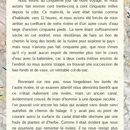
Nous étions au cinquième jour de notre voyage, et nous
avions fait environ cent trente-cinq à cent cinquante milles
depuis la côte. Ce matin-là, le vent était tombé comme
d’habitude, vers 11 heures, et nous avions été forcés de nous
arrêter au confluent de notre rivière et d’un autre cours d’eau
large d’environ cinquante pieds. La terre étant suffisamment
sèche en cet endroit, nous résolûmes de faire un bon de
chemin le long des bords de la rivière pour explorer le pays ;
mais nous n’avions pas fait cinquante pas, que nous vîmes
qu’il n’y avait aucun espoir de remonter plus loin le cours
d’eau avec la baleinière, car, à deux cents mètres environ de
l’endroit où nous avions stoppé, se trouvait une succession de
bas-fonds et de vase, un véritable cul-de-sac.
Revenant sur nos pas, nous longeâmes les bords de
l’autre rivière, et un examen attentif nous démontra bientôt que
ce n’était nullement une rivière, mais un ancien canal,
évidemment creusé de main d’homme à une époque reculée ;
l’on pouvait voir encore les talus qui avaient sans doute servi
autrefois de chemin de halage. Il y avait peu ou point de
courant aussi la surface du canal était-elle obstruée par une
foule de plantes et d’herbe. Comme il était évident que nous
ne pourrions pas remonter la rivière, il ne nous restait plus