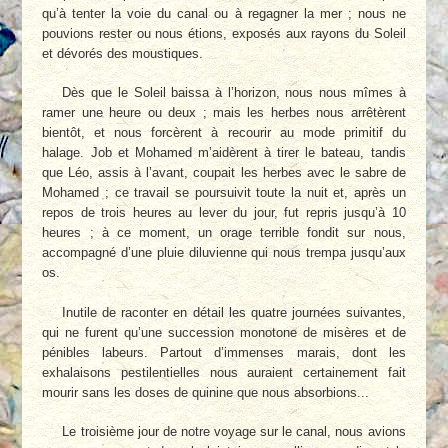
qu’à tenter la voie du canal ou à regagner la mer ; nous ne
pouvions rester ou nous étions, exposés aux rayons du Soleil
et dévorés des moustiques.
Dès que le Soleil baissa à l’horizon, nous nous mîmes à
ramer une heure ou deux ; mais les herbes nous arrêtèrent
bientôt, et nous forcèrent à recourir au mode primitif du
halage. Job et Mohamed m’aidèrent à tirer le bateau, tandis
que Léo, assis à l’avant, coupait les herbes avec le sabre de
Mohamed ; ce travail se poursuivit toute la nuit et, après un
repos de trois heures au lever du jour, fut repris jusqu’à 10
heures ; à ce moment, un orage terrible fondit sur nous,
accompagné d’une pluie diluvienne qui nous trempa jusqu’aux
os.
Inutile de raconter en détail les quatre journées suivantes,
qui ne furent qu’une succession monotone de misères et de
pénibles labeurs. Partout d’immenses marais, dont les
exhalaisons pestilentielles nous auraient certainement fait
mourir sans les doses de quinine que nous absorbions...
Le troisième jour de notre voyage sur le canal, nous avions