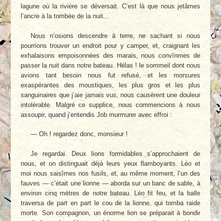
lagune où la rivière se déversait. C’est là que nous jetâmes
l’ancre à la tombée de la nuit...
Nous n’osions descendre à terre, ne sachant si nous
pourrions trouver un endroit pour y camper, et, craignant les
exhalaisons empoisonnées des marais, nous convînmes de
passer la nuit dans notre bateau. Hélas ! le sommeil dont nous
avions tant besoin nous fut refusé, et les morsures
exaspérantes des moustiques, les plus gros et les plus
sanguinaires que j’aie jamais vus, nous causèrent une douleur
intolérable. Malgré ce supplice, nous commencions à nous
assoupir, quand j’entendis Job murmurer avec effroi :
— Oh ! regardez donc, monsieur !
Je regardai. Deux lions formidables s’approchaient de
nous, et on distinguait déjà leurs yeux flamboyants. Léo et
moi nous saisîmes nos fusils, et, au même moment, l’un des
fauves — c’était une lionne — aborda sur un banc de sable, à
environ cinq mètres de notre bateau. Léo fit feu, et la balle
traversa de part en part le cou de la lionne, qui tomba raide
morte. Son compagnon, un énorme lion se préparait à bondir