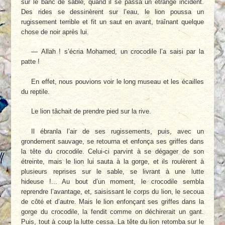
sur le banc de sable, quand il se passa un étrange incident.
Des rides se dessinèrent sur l’eau, le lion poussa un
rugissement terrible et fit un saut en avant, traînant quelque
chose de noir après lui.
— Allah ! s’écria Mohamed, un crocodile l’a saisi par la
patte !
En effet, nous pouvions voir le long museau et les écailles
du reptile.
Le lion tâchait de prendre pied sur la rive.
Il ébranla l’air de ses rugissements, puis, avec un
grondement sauvage, se retourna et enfonça ses griffes dans
la tête du crocodile. Celui-ci parvint à se dégager de son
étreinte, mais le lion lui sauta à la gorge, et ils roulèrent à
plusieurs reprises sur le sable, se livrant à une lutte
hideuse !... Au bout d’un moment, le crocodile sembla
reprendre l’avantage, et, saisissant le corps du lion, le secoua
de côté et d’autre. Mais le lion enfonçant ses griffes dans la
gorge du crocodile, la fendit comme on déchirerait un gant.
Puis, tout à coup la lutte cessa. La tête du lion retomba sur le