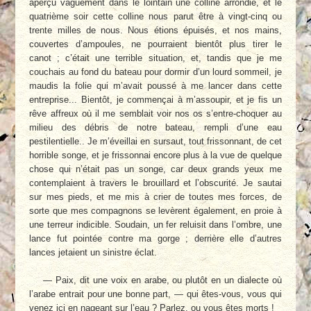
aperçu vaguement dans le lointain une colline arrondie, et le
quatrième soir cette colline nous parut être à vingt-cinq ou
trente milles de nous. Nous étions épuisés, et nos mains,
couvertes d’ampoules, ne pourraient bientôt plus tirer le
canot ; c’était une terrible situation, et, tandis que je me
couchais au fond du bateau pour dormir d’un lourd sommeil, je
maudis la folie qui m’avait poussé à me lancer dans cette
entreprise... Bientôt, je commençai à m’assoupir, et je fis un
rêve affreux où il me semblait voir nos os s’entre-choquer au
milieu des débris de notre bateau, rempli d’une eau
pestilentielle.. Je m’éveillai en sursaut, tout frissonnant, de cet
horrible songe, et je frissonnai encore plus à la vue de quelque
chose qui n’était pas un songe, car deux grands yeux me
contemplaient à travers le brouillard et l’obscurité. Je sautai
sur mes pieds, et me mis à crier de toutes mes forces, de
sorte que mes compagnons se levèrent également, en proie à
une terreur indicible. Soudain, un fer reluisit dans l’ombre, une
lance fut pointée contre ma gorge ; derrière elle d’autres
lances jetaient un sinistre éclat.
— Paix, dit une voix en arabe, ou plutôt en un dialecte où
l’arabe entrait pour une bonne part, — qui êtes-vous, vous qui
venez ici en nageant sur l’eau ? Parlez, ou vous êtes morts !