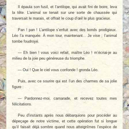
Il épaula son fusil, et l’antilope, qui avait fini de boire, leva
la tête. L’animal se tenait sur une sorte de chaussée qui
traversait le marais, et offrait le coup d’œil le plus gracieux.
Pan ! pan ! L’antilope s’enfuit avec des bonds prodigieux.
Léo l’a manquée. À mon tour, maintenant... Je vise ; l’animal
tombe foudroyé.
— Eh bien ! vous voici refait, maître Léo ! m’écriai-je au
milieu de la joie peu généreuse du triomphe.
— Oui ! Que le ciel vous confonde ! gronda Léo.
Puis, avec ce sourire qui est l’un des charmes de sa jolie
figure :
— Pardonnez-moi, camarade, et recevez toutes mes
félicitations.
Peu d’instants après nous débarquions pour procéder au
dépeçage de notre victime, et cette opération fut si longue
qu’il faisait déjà sombre quand nous atteignîmes l’espèce de