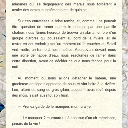
miasmes qui se dégageaient des marais nous forcèrent à
avaler des doses supplémentaires de quinine.
Sur ces entrefaites la brise tomba, et, comme il ne pouvait
être question de ramer contre le courant par une pareille
chaleur, nous fûmes heureux de trouver un abri à l’ombre d’un
groupe d’arbres qui poussaient au bord de la rivière, et de
rester en cet endroit jusqu’au moment où le coucher du Soleil
vint mettre un terme à nos misères. Apercevant devant nous
une sorte de nappe d’eau, nous résolûmes de ramer dans
cette direction, avant de décider ce que nous ferions pour la
nuit.
Au moment où nous allions détacher le bateau, une
gracieuse antilope s’approcha de nous et vint boire à la rivière.
Léo, altéré du sang du gros gibier, auquel il avait rêvé depuis
des mois, saisit aussitôt son fusil.
— Prenez garde de le manquer, murmurai-je.
— Le manquer ? murmura-t-il à son tour d’un air méprisant,
jamais de la vie !