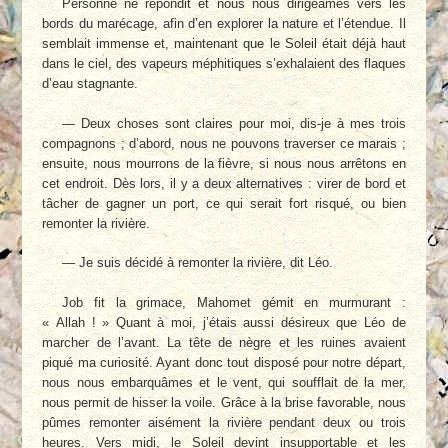
Personne ne répondit et nous nous dirigeâmes vers les
bords du marécage, afin d’en explorer la nature et l’étendue. Il
semblait immense et, maintenant que le Soleil était déjà haut
dans le ciel, des vapeurs méphitiques s’exhalaient des flaques
d’eau stagnante.
— Deux choses sont claires pour moi, dis-je à mes trois
compagnons ; d’abord, nous ne pouvons traverser ce marais ;
ensuite, nous mourrons de la fièvre, si nous nous arrêtons en
cet endroit. Dès lors, il y a deux alternatives : virer de bord et
tâcher de gagner un port, ce qui serait fort risqué, ou bien
remonter la rivière.
— Je suis décidé à remonter la rivière, dit Léo.
Job fit la grimace, Mahomet gémit en murmurant :
« Allah ! » Quant à moi, j’étais aussi désireux que Léo de
marcher de l’avant. La tête de nègre et les ruines avaient
piqué ma curiosité. Ayant donc tout disposé pour notre départ,
nous nous embarquâmes et le vent, qui soufflait de la mer,
nous permit de hisser la voile. Grâce à la brise favorable, nous
pûmes remonter aisément la rivière pendant deux ou trois
heures. Vers midi, le Soleil devint insupportable et les