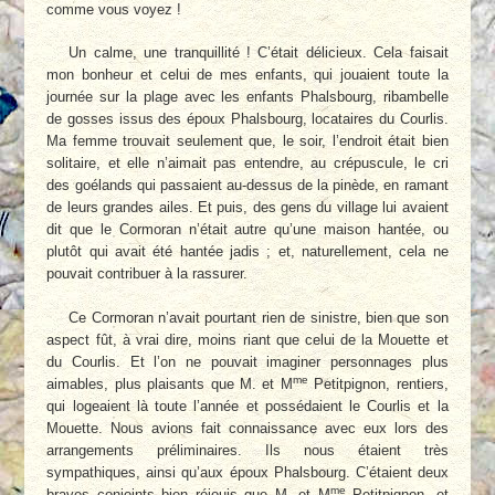
comme vous voyez !
Un calme, une tranquillité ! C’était délicieux. Cela faisait
mon bonheur et celui de mes enfants, qui jouaient toute la
journée sur la plage avec les enfants Phalsbourg, ribambelle
de gosses issus des époux Phalsbourg, locataires du Courlis.
Ma femme trouvait seulement que, le soir, l’endroit était bien
solitaire, et elle n’aimait pas entendre, au crépuscule, le cri
des goélands qui passaient au-dessus de la pinède, en ramant
de leurs grandes ailes. Et puis, des gens du village lui avaient
dit que le Cormoran n’était autre qu’une maison hantée, ou
plutôt qui avait été hantée jadis ; et, naturellement, cela ne
pouvait contribuer à la rassurer.
Ce Cormoran n’avait pourtant rien de sinistre, bien que son
aspect fût, à vrai dire, moins riant que celui de la Mouette et
du Courlis. Et l’on ne pouvait imaginer personnages plus
me
aimables, plus plaisants que M. et M
Petitpignon, rentiers,
qui logeaient là toute l’année et possédaient le Courlis et la
Mouette. Nous avions fait connaissance avec eux lors des
arrangements préliminaires. Ils nous étaient très
sympathiques, ainsi qu’aux époux Phalsbourg. C’étaient deux
me
braves conjoints bien réjouis que M. et M
Petitpignon, et