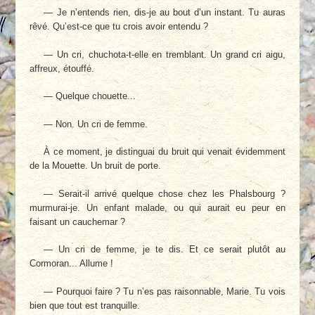
— Je n’entends rien, dis-je au bout d’un instant. Tu auras
rêvé. Qu’est-ce que tu crois avoir entendu ?
— Un cri, chuchota-t-elle en tremblant. Un grand cri aigu,
affreux, étouffé.
— Quelque chouette...
— Non. Un cri de femme.
À ce moment, je distinguai du bruit qui venait évidemment
de la Mouette. Un bruit de porte.
— Serait-il arrivé quelque chose chez les Phalsbourg ?
murmurai-je. Un enfant malade, ou qui aurait eu peur en
faisant un cauchemar ?
— Un cri de femme, je te dis. Et ce serait plutôt au
Cormoran... Allume !
— Pourquoi faire ? Tu n’es pas raisonnable, Marie. Tu vois
bien que tout est tranquille.