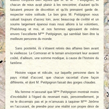
chacun de nous avait plaisir à les rencontrer, d’autant qu’ils
faisaient preuve de discrétion et qu’ils prenaient garde de.
respecter notre solitude. Le bon gros M. Petitpignon nous
saluait toujours d’assez loin, avec beaucoup de civilité et un
sourire largement épanoui mais nous allions à lui volontiers,
Phalsbourg et moi, et nos femmes agissaient de même
me
envers l’excellente M
Petitpignon, qui semblait bien être la
meilleure personne du monde.
Sans postérité, ils s’étaient retirés des affaires bien avant
la vieillesse. Le Cormoran et le terrain environnant leur avaient
coûté, d’ailleurs, une somme modique, à cause de l’histoire du
fantôme.
Histoire vague et ridicule, sur laquelle personne dans le
pays n’était d’accord, que chacun racontait d’une façon
différente, et dont M. Petitpignon faisait des gorges chaudes.
me
Ma femme m’assurait que M
Petitpignon montrait moins
d’incrédulité à l’égard du revenant mais, personnellement, je
me
ne le discernais pas et je m’amusais à taquiner M
Jérôme
en l’accusant, de prendre pour une réalité son propre désir de