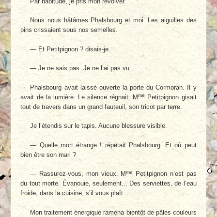
Par habitude, je pris mon revolver.
Nous nous hâtâmes Phalsbourg et moi. Les aiguilles des
pins crissaient sous nos semelles.
— Et Petitpignon ? disais-je.
— Je ne sais pas. Je ne l’ai pas vu.
Phalsbourg avait laissé ouverte la porte du Cormoran. Il y
me
avait de la lumière. Le silence régnait. M
Petitpignon gisait
tout de travers dans un grand fauteuil, son tricot par terre.
Je l’étendis sur le tapis. Aucune blessure visible.
— Quelle mort étrange ! répétait Phalsbourg. Et où peut
bien être son mari ?
me
— Rassurez-vous, mon vieux. M
Petitpignon n’est pas
du tout morte. Évanouie, seulement... Des serviettes, de l’eau
froide, dans la cuisine, s’il vous plaît...
Mon traitement énergique ramena bientôt de pâles couleurs