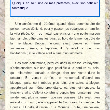
Quoiqu’il en soit, une de mes préférées, avec son petit air
fantastique.
Une année, me dit Jérôme, quand j’étais commissaire de
police, j’avais déniché, pour y passer les vacances en famille,
la villa rêvée. Oh ! ce n’était pas princier ; une petite maison
bien simple, bâtie dans les pins, au bord de la mer, du côté de
la Tremblade. Depuis, l’endroit s’est peuplé et même
surpeuplé ; mais, à l’époque, il n’y avait là que trois
habitations ; et le village était à plus d’un kilomètre.
Ces trois habitations, perdues dans la masse verdoyante,
s’échelonnaient sur une ligne parallèle à la bordure du bois,
qui, elle-même, suivait le rivage, dont une vaste dune le
séparait. En venant de l’est, on rencontrait d’abord ma
bicoque, puis, cent mètres plus loin, une autre, analogue,
appartenant au même propriétaire, et, plus loin encore, la
troisième villa. Celle-là construite depuis très longtemps, plus
solidement, plus richement que ses voisines. Elle avait, bien
entendu, un nom ; elle s’appelait le Cormoran. La mienne : le
Courlis. Et celle du milieu : la Mouette. Toute, une volière,