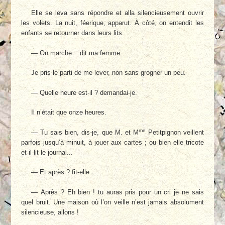
Elle se leva sans répondre et alla silencieusement ouvrir
les volets. La nuit, féerique, apparut. À côté, on entendit les
enfants se retourner dans leurs lits.
— On marche... dit ma femme.
Je pris le parti de me lever, non sans grogner un peu.
— Quelle heure est-il ? demandai-je.
Il n’était que onze heures.
me
— Tu sais bien, dis-je, que M. et M
Petitpignon veillent
parfois jusqu’à minuit, à jouer aux cartes ; ou bien elle tricote
et il lit le journal...
— Et après ? fit-elle.
— Après ? Eh bien ! tu auras pris pour un cri je ne sais
quel bruit. Une maison où l’on veille n’est jamais absolument
silencieuse, allons !