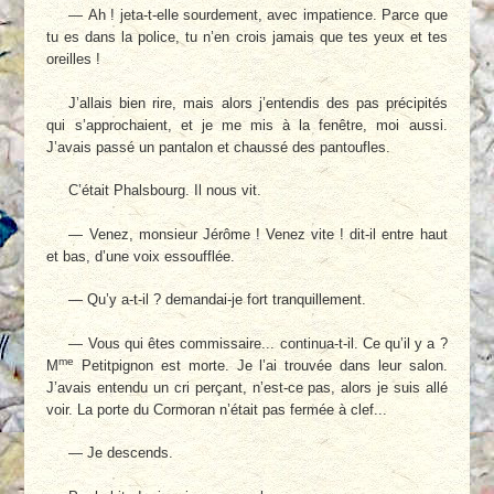
— Ah ! jeta-t-elle sourdement, avec impatience. Parce que
tu es dans la police, tu n’en crois jamais que tes yeux et tes
oreilles !
J’allais bien rire, mais alors j’entendis des pas précipités
qui s’approchaient, et je me mis à la fenêtre, moi aussi.
J’avais passé un pantalon et chaussé des pantoufles.
C’était Phalsbourg. Il nous vit.
— Venez, monsieur Jérôme ! Venez vite ! dit-il entre haut
et bas, d’une voix essoufflée.
— Qu’y a-t-il ? demandai-je fort tranquillement.
— Vous qui êtes commissaire... continua-t-il. Ce qu’il y a ?
me
M
Petitpignon est morte. Je l’ai trouvée dans leur salon.
J’avais entendu un cri perçant, n’est-ce pas, alors je suis allé
voir. La porte du Cormoran n’était pas fermée à clef...
— Je descends.