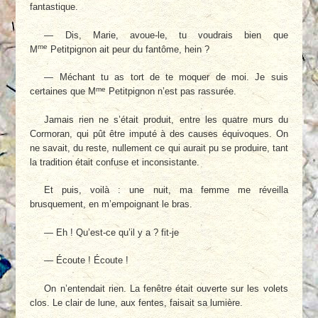
fantastique.
— Dis, Marie, avoue-le, tu voudrais bien que
me
M
Petitpignon ait peur du fantôme, hein ?
— Méchant tu as tort de te moquer de moi. Je suis
me
certaines que M
Petitpignon n’est pas rassurée.
Jamais rien ne s’était produit, entre les quatre murs du
Cormoran, qui pût être imputé à des causes équivoques. On
ne savait, du reste, nullement ce qui aurait pu se produire, tant
la tradition était confuse et inconsistante.
Et puis, voilà : une nuit, ma femme me réveilla
brusquement, en m’empoignant le bras.
— Eh ! Qu’est-ce qu’il y a ? fit-je
— Écoute ! Écoute !
On n’entendait rien. La fenêtre était ouverte sur les volets
clos. Le clair de lune, aux fentes, faisait sa lumière.