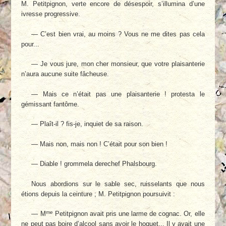
M. Petitpignon, verte encore de désespoir, s’illumina d’une
ivresse progressive.
— C’est bien vrai, au moins ? Vous ne me dites pas cela
pour...
— Je vous jure, mon cher monsieur, que votre plaisanterie
n’aura aucune suite fâcheuse.
— Mais ce n’était pas une plaisanterie ! protesta le
gémissant fantôme.
— Plaît-il ? fis-je, inquiet de sa raison.
— Mais non, mais non ! C’était pour son bien !
— Diable ! grommela derechef Phalsbourg.
Nous abordions sur le sable sec, ruisselants que nous
étions depuis la ceinture ; M. Petitpignon poursuivit :
me
— M
Petitpignon avait pris une larme de cognac. Or, elle
ne peut pas boire d’alcool sans avoir le hoquet... Il y avait une