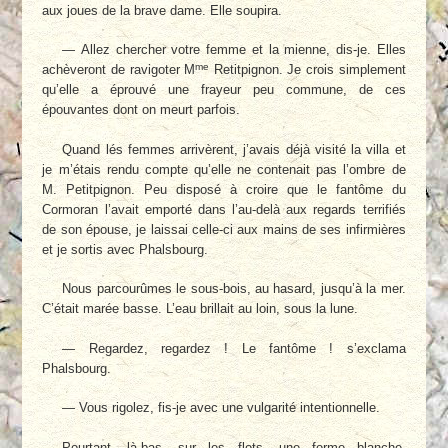
aux joues de la brave dame. Elle soupira.
— Allez chercher votre femme et la mienne, dis-je. Elles
me
achèveront de ravigoter M
Retitpignon. Je crois simplement
qu’elle a éprouvé une frayeur peu commune, de ces
épouvantes dont on meurt parfois.
Quand lés femmes arrivèrent, j’avais déjà visité la villa et
je m’étais rendu compte qu’elle ne contenait pas l’ombre de
M. Petitpignon. Peu disposé à croire que le fantôme du
Cormoran l’avait emporté dans l’au-delà aux regards terrifiés
de son épouse, je laissai celle-ci aux mains de ses infirmières
et je sortis avec Phalsbourg.
Nous parcourûmes le sous-bois, au hasard, jusqu’à la mer.
C’était marée basse. L’eau brillait au loin, sous la lune.
— Regardez, regardez ! Le fantôme ! s’exclama
Phalsbourg.
— Vous rigolez, fis-je avec une vulgarité intentionnelle.
Pourtant, là-bas, sur les flots, une forme blanche,