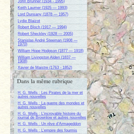
John Brunner (1934 - 1995)
Keith Laumer (1925 — 1993)
Lord Dunsany (1878 — 1957)
Lydie Blaizot
Robert Bloch (1917 — 1994)
Robert Sheckley (1928 — 2005)
Stanislas André Steeman (1908 —
1970)
William Hope Hodgson (1877 — 1918)
William Livingston Alden (1837 —
1908)
Xavier de Maistre (1763 - 1852)
Dans la même rubrique
H. G. Wells : Les Pirates de la mer et
autres nouvelles
H. G. Wells : La guerre des mondes et
autres nouvelles
H. G. Wells : L’incroyable histoire du
journal de Brownlow et autres nouvelles
H. G. Wells : Un rêve d’Armageddon
H. G. Wells : L’empire des fourmis