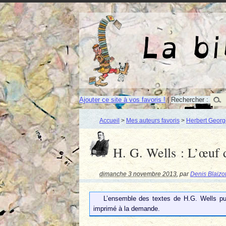
Ajouter ce site à vos favoris !
|
Rechercher :
Accueil
>
Mes auteurs favoris
>
Herbert Georg
H. G. Wells : L’œuf d
dimanche 3 novembre 2013
,
par
Denis Blaizo
L’ensemble des textes de H.G. Wells pu
imprimé à la demande.