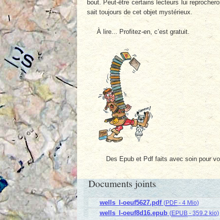
bout. Peut-être certains lecteurs lui reprocheron
sait toujours de cet objet mystérieux.
À lire... Profitez-en, c’est gratuit.
Des Epub et Pdf faits avec soin pour v
Documents joints
wells_l-oeuf5627.pdf
(
PDF
-
4 Mio
)
wells_l-oeuf8d16.epub
(
EPUB
-
359.2 kio
)