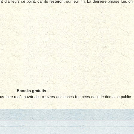
t d’ailleurs ce point, car ils resteront sur leur fin. La dernière phrase lue, on
Ebooks gratuits
ous faire redécouvrir des œuvres anciennes tombées dans le domaine public.