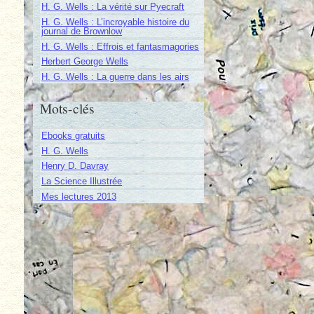
H. G. Wells : La vérité sur Pyecraft
H. G. Wells : L’incroyable histoire du
journal de Brownlow
H. G. Wells : Effrois et fantasmagories
Herbert George Wells
H. G. Wells : La guerre dans les airs
Mots-clés
Ebooks gratuits
H. G. Wells
Henry D. Davray
La Science Illustrée
Mes lectures 2013