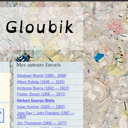
e de Gloubik
Mes auteurs favoris
Abraham Merritt (1884 - 1948)
Albert Robida (1848 — 1926)
Ambrose Bierce (1842 — 1913)
Fredric Brown (1906 — 1972)
Herbert George Wells
Isaac Asimov (1920 — 1992)
e
Jean Ray / John Flanders (1887 —
1964)
Jim Thompson (1906 — 1977)