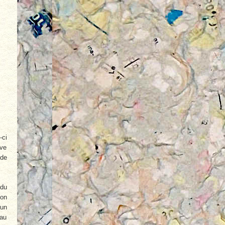
-ci
ave
 de
 du
ion
 un
’au