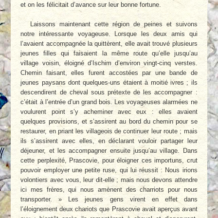
et on les félicitait d’avance sur leur bonne fortune.
Laissons maintenant cette région de peines et suivons
notre intéressante voyageuse. Lorsque les deux amis qui
l’avaient accompagnée la quittèrent, elle avait trouvé plusieurs
jeunes filles qui faisaient la même route qu’elle jusqu’au
village voisin, éloigné d’Ischim d’environ vingt-cinq verstes.
Chemin faisant, elles furent accostées par une bande de
jeunes paysans dont quelques-uns étaient à moitié ivres ; ils
descendirent de cheval sous prétexte de les accompagner :
c’était à l’entrée d’un grand bois. Les voyageuses alarmées ne
voulurent point s’y acheminer avec eux : elles avaient
quelques provisions, et s’assirent au bord du chemin pour se
restaurer, en priant les villageois de continuer leur route ; mais
ils s’assirent avec elles, en déclarant vouloir partager leur
déjeuner, et les accompagner ensuite jusqu’au village. Dans
cette perplexité, Prascovie, pour éloigner ces importuns, crut
pouvoir employer une petite ruse, qui lui réussit : Nous irions
volontiers avec vous, leur dit-elle ; mais nous devons attendre
ici mes frères, qui nous amènent des charriots pour nous
transporter. » Les jeunes gens virent en effet dans
l’éloignement deux chariots que Prascovie avait aperçus avant