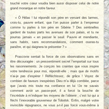
touché votre cœur voudra bien aussi disposer celui de notre
grand monarque en notre faveur.
« Ô Hélas ! lui répondit son père en versant des larmes,
crois-tu, pauvre enfant, que l’on puisse parler à l’empereur
comme tu parles à ton père en Sibérie ? Des sentinelles
gardent de toutes parts les avenues de son palais, et tu ne
pourras jamais « en passer le seuil. Pauvre et mendiante,
sans habits, sans recommandations, comment oseras-tu
paraître, et qui daignera te présenter ? »
Prascovie sentait la force de ces observations sans en
être découragée : un pressentiment secret l’emportait sur tous
les raisonnements. Je conçois les craintes que vous inspire
votre tendresse pour moi, répondit-elle ; mais que de motifs
n’ai-je pas d’espérer ! Réfléchissez, de grâce ! Voyez de
combien de faveurs inespérées Dieu m’a déjà comblée, parce
que j’avais mis toute ma confiance en lui !Je ne savais
comment avoir un passe-port, il a forcé la bouche de
l’incrédule à m’indiquer les moyens de l’obtenir ; c’est lui qui a
fléchi l’inexorable gouverneur de Tobolsk. Enfin, malgré votre
invincible répugnance, ne vous a-t-il pas forcé vous-même à