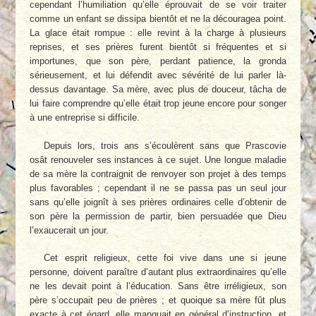
cependant l’humiliation qu’elle éprouvait de se voir traiter
comme un enfant se dissipa bientôt et ne la découragea point.
La glace était rompue : elle revint à la charge à plusieurs
reprises, et ses prières furent bientôt si fréquentes et si
importunes, que son père, perdant patience, la gronda
sérieusement, et lui défendit avec sévérité de lui parler là-
dessus davantage. Sa mère, avec plus de douceur, tâcha de
lui faire comprendre qu’elle était trop jeune encore pour songer
à une entreprise si difficile.
Depuis lors, trois ans s’écoulèrent sans que Prascovie
osât renouveler ses instances à ce sujet. Une longue maladie
de sa mère la contraignit de renvoyer son projet à des temps
plus favorables ; cependant il ne se passa pas un seul jour
sans qu’elle joignît à ses prières ordinaires celle d’obtenir de
son père la permission de partir, bien persuadée que Dieu
l’exaucerait un jour.
Cet esprit religieux, cette foi vive dans une si jeune
personne, doivent paraître d’autant plus extraordinaires qu’elle
ne les devait point à l’éducation. Sans être irréligieux, son
père s’occupait peu de prières ; et quoique sa mère fût plus
exacte à cet égard, elle manquait en général d’instruction, et