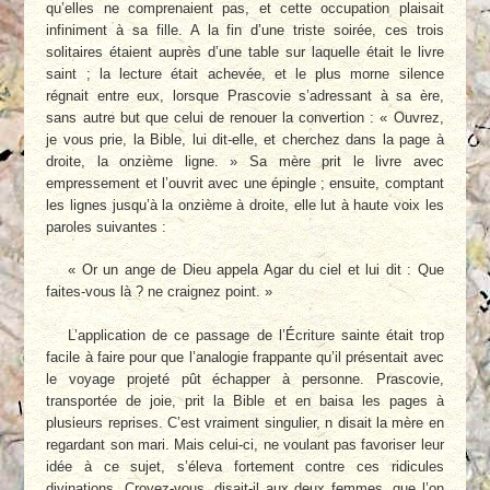
qu’elles ne comprenaient pas, et cette occupation plaisait
infiniment à sa fille. A la fin d’une triste soirée, ces trois
solitaires étaient auprès d’une table sur laquelle était le livre
saint ; la lecture était achevée, et le plus morne silence
régnait entre eux, lorsque Prascovie s’adressant à sa ère,
sans autre but que celui de renouer la convertion : « Ouvrez,
je vous prie, la Bible, lui dit-elle, et cherchez dans la page à
droite, la onzième ligne. » Sa mère prit le livre avec
empressement et l’ouvrit avec une épingle ; ensuite, comptant
les lignes jusqu’à la onzième à droite, elle lut à haute voix les
paroles suivantes :
« Or un ange de Dieu appela Agar du ciel et lui dit : Que
faites-vous là ? ne craignez point. »
L’application de ce passage de l’Écriture sainte était trop
facile à faire pour que l’analogie frappante qu’il présentait avec
le voyage projeté pût échapper à personne. Prascovie,
transportée de joie, prit la Bible et en baisa les pages à
plusieurs reprises. C’est vraiment singulier, n disait la mère en
regardant son mari. Mais celui-ci, ne voulant pas favoriser leur
idée à ce sujet, s’éleva fortement contre ces ridicules
divinations. Croyez-vous, disait-il aux deux femmes, que l’on