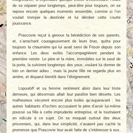
de se séparer pour longtemps, peut-être pour toujours, on se
repose encore quelques moments ensemble, comme si l’on
voulait tromper la destinée et lui dérober cette courte
jouissance.
Prascovie reçut à genoux la bénédiction de ses parents,
et, s’arrachant courageusement de leurs bras, quitta pour
toujours la chaumière qui lui avait servi de Frison depuis son
enfance. Les deux exilés l’accompagnèrent pendant la
première verste. Le père et la mère, immobiles sur le seuil de
la porte, la suivirent longtemps des yeux, voulant lui donner de
loin un dernier adieu ; mais la jeune fille ne regarda plus en
arrière, et disparut bientôt dans l’éloignement.
Lopouloff et sa femme rentrèrent alors dans leur triste
demeure, qui désormais allait leur paraître bien déserte. Les
malheureux vécurent encore plus isolés qu’auparavant : les
autres habitants d’Ischim accusaient le père d’avoir lui-même
poussé sa fille à cette imprudente entreprise, et le tournaient
en ridicule à ce sujet. On se moquait surtout des deux
prisonniers, qui, dans leur simplicité, n’avaient pas caché la
promesse que Prascovie leur avait faite de s’intéresser à eux,