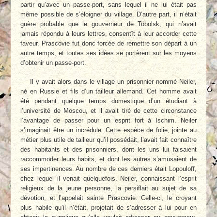
partir qu’avec un passe-port, sans lequel il ne lui était pas
même possible de s’éloigner du village. D’autre part, il n’était
guère probable que le gouverneur de Tobolsk, qui n’avait
jamais répondu à leurs lettres, consentît à leur accorder cette
faveur. Prascovie fut donc forcée de remettre son départ à un
autre temps, et toutes ses idées se portèrent sur les moyens
d’obtenir un passe-port.
Il y avait alors dans le village un prisonnier nommé Neiler,
né en Russie et fils d’un tailleur allemand. Cet homme avait
été pendant quelque temps domestique d’un étudiant à
l’université de Moscou, et il avait tiré de cette circonstance
l’avantage de passer pour un esprit fort à Ischim. Neiler
s’imaginait être un incrédule. Cette espèce de folie, jointe au
métier plus utile de tailleur qu’il possédait, l’avait fait connaître
des habitants et des prisonniers, dont les uns lui faisaient
raccommoder leurs habits, et dont les autres s’amusaient de
ses impertinences. Au nombre de ces derniers était Lopouloff,
chez lequel il venait quelquefois. Neiler, connaissant l’esprit
religieux de la jeune personne, la persiflait au sujet de sa
dévotion, et l’appelait sainte Prascovie. Celle-ci, le croyant
plus habile qu’il n’était, projetait de s’adresser à lui pour en