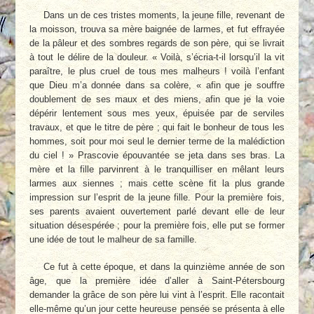
Dans un de ces tristes moments, la jeune fille, revenant de
la moisson, trouva sa mère baignée de larmes, et fut effrayée
de la pâleur et des sombres regards de son père, qui se livrait
à tout le délire de la douleur. « Voilà, s’écria-t-il lorsqu’il la vit
paraître, le plus cruel de tous mes malheurs ! voilà l’enfant
que Dieu m’a donnée dans sa colère, « afin que je souffre
doublement de ses maux et des miens, afin que je la voie
dépérir lentement sous mes yeux, épuisée par de serviles
travaux, et que le titre de père ; qui fait le bonheur de tous les
hommes, soit pour moi seul le dernier terme de la malédiction
du ciel ! » Prascovie épouvantée se jeta dans ses bras. La
mère et la fille parvinrent à le tranquilliser en mêlant leurs
larmes aux siennes ; mais cette scène fit la plus grande
impression sur l’esprit de la jeune fille. Pour la première fois,
ses parents avaient ouvertement parlé devant elle de leur
situation désespérée ; pour la première fois, elle put se former
une idée de tout le malheur de sa famille.
Ce fut à cette époque, et dans la quinzième année de son
âge, que la première idée d’aller à Saint-Pétersbourg
demander la grâce de son père lui vint à l’esprit. Elle racontait
elle-même qu’un jour cette heureuse pensée se présenta à elle