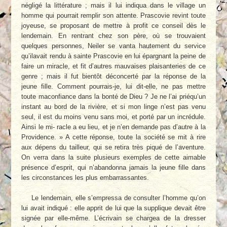
négligé la littérature ; mais il lui indiqua dans le village un
homme qui pourrait remplir son attente. Prascovie revint toute
joyeuse, se proposant de mettre à profit ce conseil dès le
lendemain. En rentrant chez son père, où se trouvaient
quelques personnes, Neiler se vanta hautement du service
qu’ilavait rendu à sainte Prascovie en lui épargnant la peine de
faire un miracle, et fit d’autres mauvaises plaisanteries de ce
genre ; mais il fut bientôt déconcerté par la réponse de la
jeune fille. Comment pourrais-je, lui dit-elle, ne pas mettre
toute maconfiance dans la bonté de Dieu ? Je ne l’ai priéqu’un
instant au bord de la rivière, et si mon linge n’est pas venu
seul, il est du moins venu sans moi, et porté par un incrédule.
Ainsi le mi- racle a eu lieu, et je n’en demande pas d’autre à la
Providence. » A cette réponse, toute la société se mit à rire
aux dépens du tailleur, qui se retira très piqué de l’aventure.
On verra dans la suite plusieurs exemples de cette aimable
présence d’esprit, qui n’abandonna jamais la jeune fille dans
les circonstances les plus embarrassantes.
Le lendemain, elle s’empressa de consulter l’homme qu’on
lui avait indiqué : elle apprit de lui que la supplique devait être
signée par elle-même. L’écrivain se chargea de la dresser