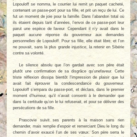
Lopouloff se nomma, le courrier lui remit un paquet cacheté,
contenant un passe-port pour sa fille, et prit un reçu de lui. Ce
fut un moment de joie pour la famille. Dans l’abandon total où
ils étaient depuis tant d’années, l’envoi de ce passe-port leur
parut une espèce de faveur. Cependant il n’y avait dans le
paquet aucune réponse du gouverneur aux demandes
personnelles de Lopouloff. Pour sa fille, elle était libre, et l’on
ne pouvait, sans la plus grande injustice, la retenir en Sibérie
contre sa volonté.
Le silence absolu que l’on gardait avec son père était
plutôt une confirmation de sa disgrâce qu’unefaveur. Cette
triste réflexion dissipa bientôt l’impression de plaisir que lui
avait fait éprouver la condescendance du gouverneur.
Lopouloff s’empara du passe-port, et déclara, dans le premier
moment d’humeur, qu’il n’avait consenti à le demander que
dans la certitude qu’on le lui refuserait, et pour se délivrer des
persécutions de sa fille.
Prascovie suivit ses parents à la maison sans rien
demander, mais remplie d’espoir et remerciant Dieu le long du
chemin d’avoir exaucé l’un de ses vœux. Son père serra le