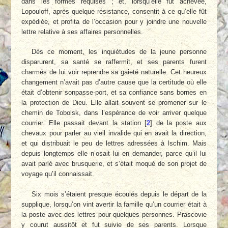
dans les formes requises ; et, lorsqu’elle fut achevée,
Lopouloff, après quelque résistance, consentit à ce qu’elle fût
expédiée, et profita de l’occasion pour y joindre une nouvelle
lettre relative à ses affaires personnelles.
Dès ce moment, les inquiétudes de la jeune personne
disparurent, sa santé se raffermit, et ses parents furent
charmés de lui voir reprendre sa gaieté naturelle. Cet heureux
changement n’avait pas d’autre cause que la certitude où elle
était d’obtenir sonpasse-port, et sa confiance sans bornes en
la protection de Dieu. Elle allait souvent se promener sur le
chemin de Tobolsk, dans l’espérance de voir arriver quelque
courrier. Elle passait devant la station
[
2
]
de la poste aux
chevaux pour parler au vieil invalide qui en avait la direction,
et qui distribuait le peu de lettres adressées à Ischim. Mais
depuis longtemps elle n’osait lui en demander, parce qu’il lui
avait parlé avec brusquerie, et s’était moqué de son projet de
voyage qu’il connaissait.
Six mois s’étaient presque écoulés depuis le départ de la
supplique, lorsqu’on vint avertir la famille qu’un courrier était à
la poste avec des lettres pour quelques personnes. Prascovie
y courut aussitôt et fut suivie de ses parents. Lorsque