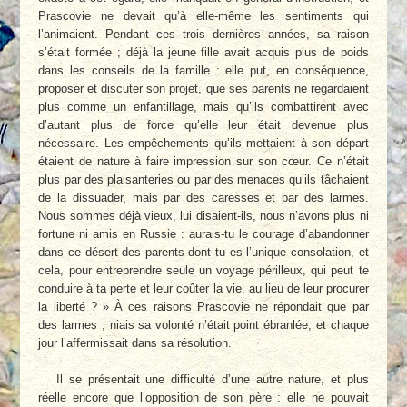
Prascovie ne devait qu’à elle-même les sentiments qui
l’animaient. Pendant ces trois dernières années, sa raison
s’était formée ; déjà la jeune fille avait acquis plus de poids
dans les conseils de la famille : elle put, en conséquence,
proposer et discuter son projet, que ses parents ne regardaient
plus comme un enfantillage, mais qu’ils combattirent avec
d’autant plus de force qu’elle leur était devenue plus
nécessaire. Les empêchements qu’ils mettaient à son départ
étaient de nature à faire impression sur son cœur. Ce n’était
plus par des plaisanteries ou par des menaces qu’ils tâchaient
de la dissuader, mais par des caresses et par des larmes.
Nous sommes déjà vieux, lui disaient-ils, nous n’avons plus ni
fortune ni amis en Russie : aurais-tu le courage d’abandonner
dans ce désert des parents dont tu es l’unique consolation, et
cela, pour entreprendre seule un voyage périlleux, qui peut te
conduire à ta perte et leur coûter la vie, au lieu de leur procurer
la liberté ? » À ces raisons Prascovie ne répondait que par
des larmes ; niais sa volonté n’était point ébranlée, et chaque
jour l’affermissait dans sa résolution.
Il se présentait une difficulté d’une autre nature, et plus
réelle encore que l’opposition de son père : elle ne pouvait