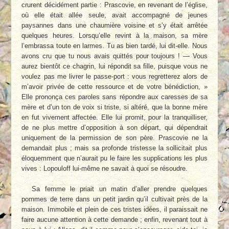
crurent décidément partie : Prascovie, en revenant de l’église,
où elle était allée seule, avait accompagné de jeunes
paysannes dans une chaumière voisine et s’y était arrêtée
quelques heures. Lorsqu’elle revint à la maison, sa mère
l’embrassa toute en larmes. Tu as bien tardé, lui dit-elle. Nous
avons cru que tu nous avais quittés pour toujours ! — Vous
aurez bientôt ce chagrin, lui répondit sa fille, puisque vous ne
voulez pas me livrer le passe-port : vous regretterez alors de
m’avoir privée de cette ressource et de votre bénédiction, »
Elle prononça ces paroles sans répondre aux caresses de sa
mère et d’un ton de voix si triste, si altéré, que la bonne mère
en fut vivement affectée. Elle lui promit, pour la tranquilliser,
de ne plus mettre d’opposition à son départ, qui dépendrait
uniquement de la permission de son père. Prascovie ne la
demandait plus ; mais sa profonde tristesse la sollicitait plus
éloquemment que n’aurait pu le faire les supplications les plus
vives : Lopouloff lui-même ne savait à quoi se résoudre.
Sa femme le priait un matin d’aller prendre quelques
pommes de terre dans un petit jardin qu’il cultivait près de la
maison. Immobile et plein de ces tristes idées, il paraissait ne
faire aucune attention à cette demande ; enfin, revenant tout à