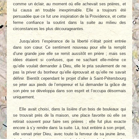
comme un éclair, au moment où elle achevait ses prières, et
lui causa an trouble inexprimable. Elle a toujours été
persuadée que ce fut une inspiration de la Providence, et cette
ferme confiance la soutint dans la suite au milieu des
circonstances les plus décourageantes.
Jusqu’alors l’espérance de la liberté n’était point entrée
dans son cœur. Ce sentiment nouveau pour elle la remplit
d’une grande joie elle se remit aussitôt en prière ; mais ses
idées étaient si confuses, que ne sachant elle-même ce
qu’elle voulait demander à Dieu, elle le pria seulement de ne
pas la priver du bonheur qu’elle éprouvait et qu’elle ne savait
définir. Bientôt cependant le projet d’aller à Saint-Pétersbourg
se jeter aux pieds de l’empereur et lui demander la grâce de
son père se développa dans son esprit et l’occupa désormais
uniquement.
Elle avait choisi, dans la lisière d’un bois de bouleaux qui
se trouvait près de la maison, une place favorite où elle se
retirait souvent pour faire ses prières ; elle fut plus exacte
encore à s’y rendre dans la suite. Là, tout entière à son projet,
elle venait prier Dieu, avec toute la ferveur de sa jeune âme,