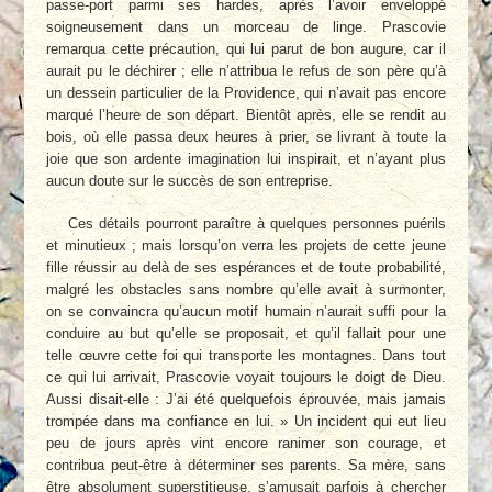
passe-port parmi ses hardes, après l’avoir enveloppé
soigneusement dans un morceau de linge. Prascovie
remarqua cette précaution, qui lui parut de bon augure, car il
aurait pu le déchirer ; elle n’attribua le refus de son père qu’à
un dessein particulier de la Providence, qui n’avait pas encore
marqué l’heure de son départ. Bientôt après, elle se rendit au
bois, où elle passa deux heures à prier, se livrant à toute la
joie que son ardente imagination lui inspirait, et n’ayant plus
aucun doute sur le succès de son entreprise.
Ces détails pourront paraître à quelques personnes puérils
et minutieux ; mais lorsqu’on verra les projets de cette jeune
fille réussir au delà de ses espérances et de toute probabilité,
malgré les obstacles sans nombre qu’elle avait à surmonter,
on se convaincra qu’aucun motif humain n’aurait suffi pour la
conduire au but qu’elle se proposait, et qu’il fallait pour une
telle œuvre cette foi qui transporte les montagnes. Dans tout
ce qui lui arrivait, Prascovie voyait toujours le doigt de Dieu.
Aussi disait-elle : J’ai été quelquefois éprouvée, mais jamais
trompée dans ma confiance en lui. » Un incident qui eut lieu
peu de jours après vint encore ranimer son courage, et
contribua peut-être à déterminer ses parents. Sa mère, sans
être absolument superstitieuse, s’amusait parfois à chercher