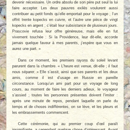
devenir nécessaire. Un ordre absolu de son père put seul la lui
faire accepter. Les deux pauvres exilés voulurent aussi
contribuer au petit fonds qu’elle emportait pour le voyage ; l’un
offrit trente kopecks en cuivre, et l’autre une pièce de vingt
kopecks en argent ; c’était leur subsistance de plusieurs jours.
Prascovie refusa leur offre généreuse, mais elle en fut
vivement touchée : Si la Providence, leur dit-elle, accorde
jamais quelque faveur à mes parents, j’espère que vous en
aurez une part. »
Dans ce moment, les premiers rayons du soleil levant
parurent dans la chambre. « L’heure est venue, dit-elle ; il faut
nous séparer. » Elle s’assit, ainsi que ses parents et les deux
amis, comme il est d’usage en Russie en pareille
circonstance. Lorsqu’un ami part pour un voyage de long
cours, au moment de faire les derniers adieux, le voyageur
s’assied ; toutes les personnes présentes doivent l’imiter :
après une minute de repos, pendant laquelle on parle du
temps et de choses indifférentes, on se lève, et les pleurs et
les embrassements commencent.
Cette cérémonie, qui au premier coup d’œil paraît
insignifiante, a cependant quelque chose d’intéressant. Avant