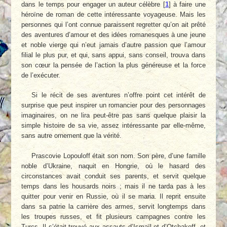
dans le temps pour engager un auteur célèbre
[
1
]
à faire une
héroïne de roman de cette intéressante voyageuse. Mais les
personnes qui l’ont connue paraissent regretter qu’on ait prêté
des aventures d’amour et des idées romanesques à une jeune
et noble vierge qui n’eut jamais d’autre passion que l’amour
filial le plus pur, et qui, sans appui, sans conseil, trouva dans
son cœur la pensée de l’action la plus généreuse et la force
de l’exécuter.
Si le récit de ses aventures n’offre point cet intérêt de
surprise que peut inspirer un romancier pour des personnages
imaginaires, on ne lira peut-être pas sans quelque plaisir la
simple histoire de sa vie, assez intéressante par elle-même,
sans autre ornement que la vérité.
Prascovie Lopouloff était son nom. Son père, d’une famille
noble d’Ukraine, naquit en Hongrie, où le hasard des
circonstances avait conduit ses parents, et servit quelque
temps dans les housards noirs ; mais il ne tarda pas à les
quitter pour venir en Russie, où il se maria. Il reprit ensuite
dans sa patrie la carrière des armes, servit longtemps dans
les troupes russes, et fit plusieurs campagnes contre les
Turcs. Il s’était trouvé aux assauts d’Ismaïl et d’Otchakoff, et