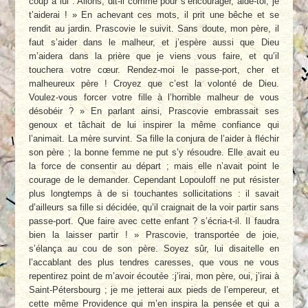
coup à lui : Allons, dit-il comme pour s’encourager, aide-toi, je
t’aiderai ! » En achevant ces mots, il prit une bêche et se
rendit au jardin. Prascovie le suivit. Sans doute, mon père, il
faut s’aider dans le malheur, et j’espère aussi que Dieu
m’aidera dans la prière que je viens vous faire, et qu’il
touchera votre cœur. Rendez-moi le passe-port, cher et
malheureux père ! Croyez que c’est la volonté de Dieu.
Voulez-vous forcer votre fille à l’horrible malheur de vous
désobéir ? » En parlant ainsi, Prascovie embrassait ses
genoux et tâchait de lui inspirer la même confiance qui
l’animait. La mère survint. Sa fille la conjura de l’aider à fléchir
son père ; la bonne femme ne put s’y résoudre. Elle avait eu
la force de consentir au départ ; mais elle n’avait point le
courage de le demander. Cependant Lopouloff ne put résister
plus longtemps à de si touchantes sollicitations : il savait
d’ailleurs sa fille si décidée, qu’il craignait de la voir partir sans
passe-port. Que faire avec cette enfant ? s’écria-t-il. Il faudra
bien la laisser partir ! » Prascovie, transportée de joie,
s’élança au cou de son père. Soyez sûr, lui disaitelle en
l’accablant des plus tendres caresses, que vous ne vous
repentirez point de m’avoir écoutée :j’irai, mon père, oui, j’irai à
Saint-Pétersbourg ; je me jetterai aux pieds de l’empereur, et
cette même Providence qui m’en inspira la pensée et qui a