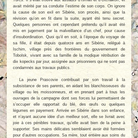
avait mérité par sa conduite l’estime de son corps. On ignore
la cause de son exil en Sibérie, son procès, ainsi que la
révision qu’on en fit dans la suite, ayant été tenu secret.
Quelques personnes ont cependant prétendu qu’il avait été
mis en jugement par la malveillance d’un chef, pour cause
d’insubordination. Quoi qu’il en soit, à l’époque du voyage de
sa fille, il était depuis quatorze ans en Sibérie, relégué à
Ischim, village près des frontières du gouvernement de
Tobolsk, vivant avec sa famille de la modique rétribution de
dix kopecks par jour, assignée aux prisonniers qui ne sont pas
condamnés aux travaux publics.
La jeune Prascovie contribuait par son travail à la
subsistance de ses parents, en aidant les blanchisseuses du
village ou les moissonneurs, et en prenant part à tous les
ouvrages de la campagne dont ses forces lui permettaient de
s’occuper elle rapportait du blé, des œufs ou quelques
légumes en payement. Arrivée en Sibérie dans son enfance,
et n’ayant aucune idée d’un meilleur sort, elle se livrait avec
joie à ces pénibles travaux, qu’elle avait bien de la peine à
supporter. Ses mains délicates semblaient avoir été formées
pour d’autres occupations. Sa mère, tout entière aux soins du