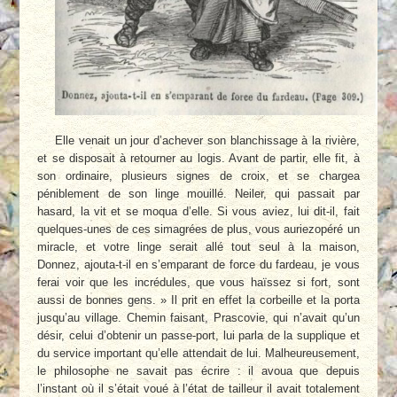
Elle venait un jour d’achever son blanchissage à la rivière,
et se disposait à retourner au logis. Avant de partir, elle fit, à
son ordinaire, plusieurs signes de croix, et se chargea
péniblement de son linge mouillé. Neiler, qui passait par
hasard, la vit et se moqua d’elle. Si vous aviez, lui dit-il, fait
quelques-unes de ces simagrées de plus, vous auriezopéré un
miracle, et votre linge serait allé tout seul à la maison,
Donnez, ajouta-t-il en s’emparant de force du fardeau, je vous
ferai voir que les incrédules, que vous haïssez si fort, sont
aussi de bonnes gens. » Il prit en effet la corbeille et la porta
jusqu’au village. Chemin faisant, Prascovie, qui n’avait qu’un
désir, celui d’obtenir un passe-port, lui parla de la supplique et
du service important qu’elle attendait de lui. Malheureusement,
le philosophe ne savait pas écrire : il avoua que depuis
l’instant où il s’était voué à l’état de tailleur il avait totalement