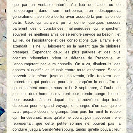
que par un véritable intérêt. Au lieu de l’aider ou de
l’encourager dans son entreprise, on désapprouva
généralement son père de lui avoir accordé la permission de
partir. Ceux qui auraient pu lui donner quelques secours
parlèrent des circonstances malheureuses qui empêchent
souvent les meilleurs amis de se rendre service au besoin ; et
au lieu de l’assistance et des consolations que la famille en
attendait, ils ne lui laissèrent en la matant que de sinistres
présages. Cependant deux les plus pauvres et des plus
obscurs prisonniers prient la défense de Prascovie, et
l’encouragèrent par leurs conseils. On a vu, disaient-ils, des
choses plus difficiles réussir contre toute espérance. Sans a
parvenir elle-même jusqu’au souverain, elle trouvera des
protecteurs qui parleront pour elle, lorsqu’on la connaîtra et
qu’on l’aimera comme nous. » Le 8 septembre, à l’aube du
jour, ces deux hommes revinrent pour prendre congé d’elle et
pour assister à son départ. Ils la trouvèrent déjà toute
disposée pour le grand voyage, et chargée d’un sac qu’elle
avait préparé depuis longtemps. Son père lui remit le rouble
qu’il lui destinait, mais qu’elle ne voulait point accepter ; elle
représentait que cette petite somme ne pouvait pas la
conduire jusqu’à Saint-Pétersbourg, tandis qu’elle pouvait leur