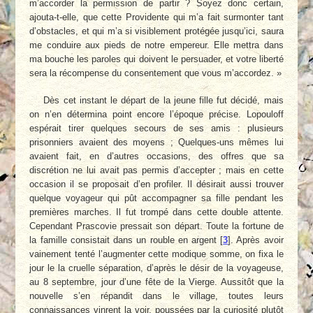
m’accorder la permission de partir ? Soyez donc certain,
ajouta-t-elle, que cette Providente qui m’a fait surmonter tant
d’obstacles, et qui m’a si visiblement protégée jusqu’ici, saura
me conduire aux pieds de notre empereur. Elle mettra dans
ma bouche les paroles qui doivent le persuader, et votre liberté
sera la récompense du consentement que vous m’accordez. »
Dès cet instant le départ de la jeune fille fut décidé, mais
on n’en détermina point encore l’époque précise. Lopouloff
espérait tirer quelques secours de ses amis : plusieurs
prisonniers avaient des moyens ; Quelques-uns mêmes lui
avaient fait, en d’autres occasions, des offres que sa
discrétion ne lui avait pas permis d’accepter ; mais en cette
occasion il se proposait d’en profiler. Il désirait aussi trouver
quelque voyageur qui pût accompagner sa fille pendant les
premières marches. Il fut trompé dans cette double attente.
Cependant Prascovie pressait son départ. Toute la fortune de
la famille consistait dans un rouble en argent
[
3
]
. Après avoir
vainement tenté l’augmenter cette modique somme, on fixa le
jour le la cruelle séparation, d’après le désir de la voyageuse,
au 8 septembre, jour d’une fête de la Vierge. Aussitôt que la
nouvelle s’en répandit dans le village, toutes leurs
connaissances vinrent la voir, poussées par la curiosité plutôt