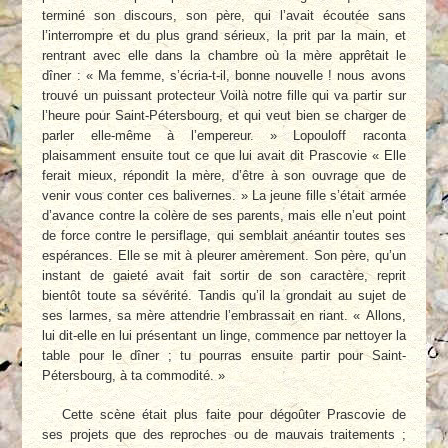
terminé son discours, son père, qui l’avait écoutée sans
l’interrompre et du plus grand sérieux, la prit par la main, et
rentrant avec elle dans la chambre où la mère apprêtait le
dîner : « Ma femme, s’écria-t-il, bonne nouvelle ! nous avons
trouvé un puissant protecteur Voilà notre fille qui va partir sur
l’heure pour Saint-Pétersbourg, et qui veut bien se charger de
parler elle-même à l’empereur. » Lopouloff raconta
plaisamment ensuite tout ce que lui avait dit Prascovie « Elle
ferait mieux, répondit la mère, d’être à son ouvrage que de
venir vous conter ces balivernes. » La jeune fille s’était armée
d’avance contre la colère de ses parents, mais elle n’eut point
de force contre le persiflage, qui semblait anéantir toutes ses
espérances. Elle se mit à pleurer amèrement. Son père, qu’un
instant de gaieté avait fait sortir de son caractère, reprit
bientôt toute sa sévérité. Tandis qu’il la grondait au sujet de
ses larmes, sa mère attendrie l’embrassait en riant. « Allons,
lui dit-elle en lui présentant un linge, commence par nettoyer la
table pour le dîner ; tu pourras ensuite partir pour Saint-
Pétersbourg, à ta commodité. »
Cette scène était plus faite pour dégoûter Prascovie de
ses projets que des reproches ou de mauvais traitements ;