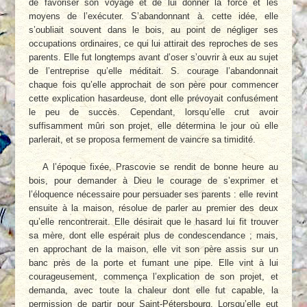
de favoriser son voyage et de lui donner la force et les
moyens de l’exécuter. S’abandonnant à. cette idée, elle
s’oubliait souvent dans le bois, au point de négliger ses
occupations ordinaires, ce qui lui attirait des reproches de ses
parents. Elle fut longtemps avant d’oser s’ouvrir à eux au sujet
de l’entreprise qu’elle méditait. S. courage l’abandonnait
chaque fois qu’elle approchait de son père pour commencer
cette explication hasardeuse, dont elle prévoyait confusément
le peu de succès. Cependant, lorsqu’elle crut avoir
suffisamment mûri son projet, elle détermina le jour où elle
parlerait, et se proposa fermement de vaincre sa timidité.
A l’époque fixée, Prascovie se rendit de bonne heure au
bois, pour demander à Dieu le courage de s’exprimer et
l’éloquence nécessaire pour persuader ses parents : elle revint
ensuite à la maison, résolue de parler au premier des deux
qu’elle rencontrerait. Elle désirait que le hasard lui fit trouver
sa mère, dont elle espérait plus de condescendance ; mais,
en approchant de la maison, elle vit son père assis sur un
banc près de la porte et fumant une pipe. Elle vint à lui
courageusement, commença l’explication de son projet, et
demanda, avec toute la chaleur dont elle fut capable, la
permission de partir pour Saint-Pétersbourg. Lorsqu’elle eut