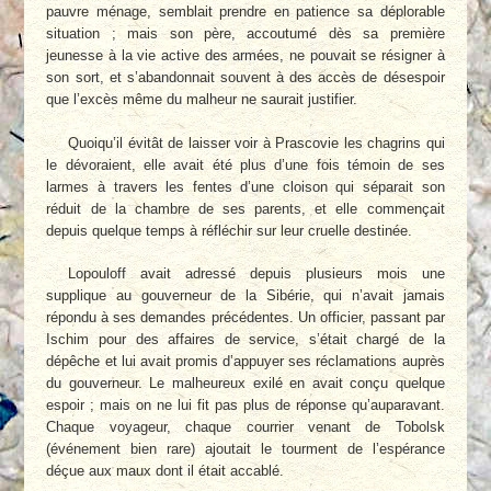
pauvre ménage, semblait prendre en patience sa déplorable
situation ; mais son père, accoutumé dès sa première
jeunesse à la vie active des armées, ne pouvait se résigner à
son sort, et s’abandonnait souvent à des accès de désespoir
que l’excès même du malheur ne saurait justifier.
Quoiqu’il évitât de laisser voir à Prascovie les chagrins qui
le dévoraient, elle avait été plus d’une fois témoin de ses
larmes à travers les fentes d’une cloison qui séparait son
réduit de la chambre de ses parents, et elle commençait
depuis quelque temps à réfléchir sur leur cruelle destinée.
Lopouloff avait adressé depuis plusieurs mois une
supplique au gouverneur de la Sibérie, qui n’avait jamais
répondu à ses demandes précédentes. Un officier, passant par
Ischim pour des affaires de service, s’était chargé de la
dépêche et lui avait promis d’appuyer ses réclamations auprès
du gouverneur. Le malheureux exilé en avait conçu quelque
espoir ; mais on ne lui fit pas plus de réponse qu’auparavant.
Chaque voyageur, chaque courrier venant de Tobolsk
(événement bien rare) ajoutait le tourment de l’espérance
déçue aux maux dont il était accablé.