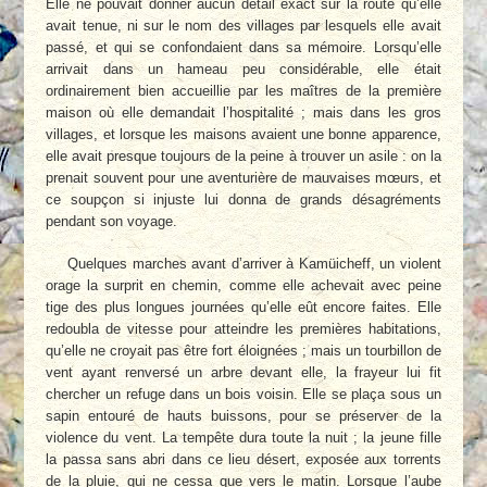
Elle ne pouvait donner aucun détail exact sur la route qu’elle
avait tenue, ni sur le nom des villages par lesquels elle avait
passé, et qui se confondaient dans sa mémoire. Lorsqu’elle
arrivait dans un hameau peu considérable, elle était
ordinairement bien accueillie par les maîtres de la première
maison où elle demandait l’hospitalité ; mais dans les gros
villages, et lorsque les maisons avaient une bonne apparence,
elle avait presque toujours de la peine à trouver un asile : on la
prenait souvent pour une aventurière de mauvaises mœurs, et
ce soupçon si injuste lui donna de grands désagréments
pendant son voyage.
Quelques marches avant d’arriver à Kamüicheff, un violent
orage la surprit en chemin, comme elle achevait avec peine
tige des plus longues journées qu’elle eût encore faites. Elle
redoubla de vitesse pour atteindre les premières habitations,
qu’elle ne croyait pas être fort éloignées ; mais un tourbillon de
vent ayant renversé un arbre devant elle, la frayeur lui fit
chercher un refuge dans un bois voisin. Elle se plaça sous un
sapin entouré de hauts buissons, pour se préserver de la
violence du vent. La tempête dura toute la nuit ; la jeune fille
la passa sans abri dans ce lieu désert, exposée aux torrents
de la pluie, qui ne cessa que vers le matin. Lorsque l’aube