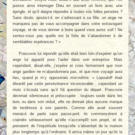
puisse ainsi interroger Dieu en ouvrant un livre avec une
épingle, et qu’il daigne répondre à toutes vos folles pensées ?
Sans doute, ajouta-t-il, en s’adressant à sa fille, un ange ne
manquera pas de vous accompagner dans votre extravagant
voyage, et de vous donner à boire quand vous aurez soif ! Ne
sentez-vous pas quelle est la folie de s’abandonner à de
semblables espérances ? »
Prascovie lui répondit qu’elle était bien loin d’espérer qu’un
ange lui apparût pour l’aider dans son entreprise. Mais
cependant, disait-elle, j’espère et crois fermement que mon
ange gardien ne m’abandonnera pas, et que mon voyage aura
lieu, quand je m’y opposerais moi-même. » Lopouloff était
ébranlé par cette persévérance inconcevable ; cependant un
mois s’écoula sans qu’il fût question du départ. Prascovie
devenait silencieuse et préoccupée : toujours seule dans les
bois ou dans son réduit, elle ne donnait plus aucune marque
de tendresse à ses parents. Comme elle avait souvent
menacé de partir sans passe-port, ils commencèrent à
craindre sérieusement qu’elle n’accomplît son projet, et ils
prenaient de l’inquiétude lorsqu’elle s’absentait de la maison
plus longtemps qu’à l’ordinaire. Il arriva même un jour qu’ils la