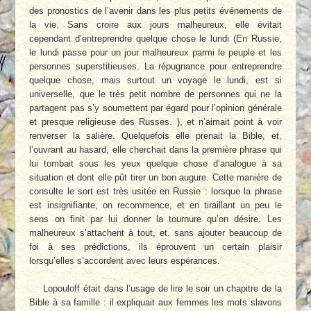
des pronostics de l’avenir dans les plus petits événements de
la vie. Sans croire aux jours malheureux, elle évitait
cependant d’entreprendre quelque chose le lundi (En Russie,
le lundi passe pour un jour malheureux parmi le peuple et les
personnes superstitieuses. La répugnance pour entreprendre
quelque chose, mais surtout un voyage le lundi, est si
universelle, que le très petit nombre de personnes qui ne la
partagent pas s’y soumettent par égard pour l’opinion générale
et presque religieuse des Russes. ), et n’aimait point à voir
renverser la salière. Quelquefois elle prenait la Bible, et,
l’ouvrant au hasard, elle cherchait dans la première phrase qui
lui tombait sous les yeux quelque chose d’analogue à sa
situation et dont elle pût tirer un bon augure. Cette manière de
consulte le sort est très usitée en Russie : lorsque la phrase
est insignifiante, on recommence, et en tiraillant un peu le
sens on finit par lui donner la tournure qu’on désire. Les
malheureux s’attachent à tout, et. sans ajouter beaucoup de
foi à ses prédictions, ils éprouvent un certain plaisir
lorsqu’elles s’accordent avec leurs espérances.
Lopouloff était dans l’usage de lire le soir un chapitre de la
Bible à sa famille : il expliquait aux femmes les mots slavons