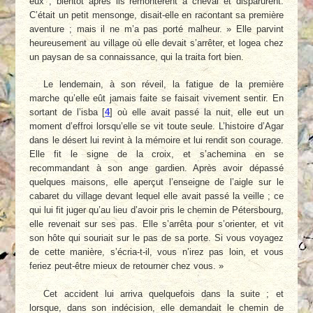
eux ; bientôt après ils remontèrent à cheval et disparurent.
C’était un petit mensonge, disait-elle en racontant sa première
aventure ; mais il ne m’a pas porté malheur. » Elle parvint
heureusement au village où elle devait s’arrêter, et logea chez
un paysan de sa connaissance, qui la traita fort bien.
Le lendemain, à son réveil, la fatigue de la première
marche qu’elle eût jamais faite se faisait vivement sentir. En
sortant de l’isba
[
4
]
où elle avait passé la nuit, elle eut un
moment d’effroi lorsqu’elle se vit toute seule. L’histoire d’Agar
dans le désert lui revint à la mémoire et lui rendit son courage.
Elle fit le signe de la croix, et s’achemina en se
recommandant à son ange gardien. Après avoir dépassé
quelques maisons, elle aperçut l’enseigne de l’aigle sur le
cabaret du village devant lequel elle avait passé la veille ; ce
qui lui fit juger qu’au lieu d’avoir pris le chemin de Pétersbourg,
elle revenait sur ses pas. Elle s’arrêta pour s’orienter, et vit
son hôte qui souriait sur le pas de sa porte. Si vous voyagez
de cette manière, s’écria-t-il, vous n’irez pas loin, et vous
feriez peut-être mieux de retourner chez vous. »
Cet accident lui arriva quelquefois dans la suite ; et
lorsque, dans son indécision, elle demandait le chemin de