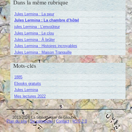
Dans la même rubrique
Jules Lermina : La peur
Jules Lermina : La chambre d’hôtel
jules Lermina : L’envoûteur
Jules Lermina : Le clou
Jules Lermina : À brûler
Jules Lermina : Histoires incroyables
Jules Lermina : Maison Tranquille
Mots-clés
1885
Ebooks gratuits
Jules Lermina
Mes lectures 2022
2013-2026 La bibliothèque de Gloubik
Plan du site
|
Se connecter
|
Contact
|
RSS 2.0