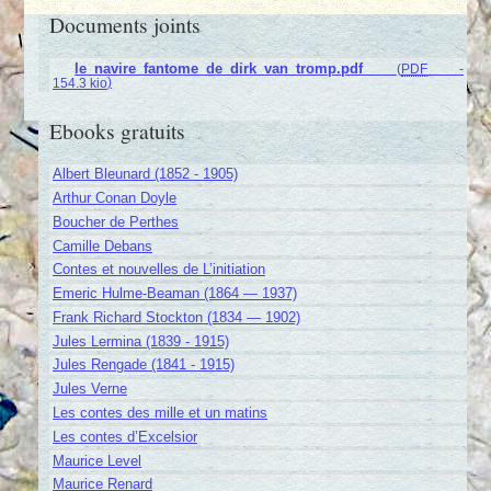
Documents joints
le_navire_fantome_de_dirk_van_tromp.pdf
(
PDF
-
)
154.3 kio
Ebooks gratuits
Albert Bleunard (1852 - 1905)
Arthur Conan Doyle
Boucher de Perthes
Camille Debans
Contes et nouvelles de L’initiation
Emeric Hulme-Beaman (1864 — 1937)
Frank Richard Stockton (1834 — 1902)
Jules Lermina (1839 - 1915)
Jules Rengade (1841 - 1915)
Jules Verne
Les contes des mille et un matins
Les contes d’Excelsior
Maurice Level
Maurice Renard