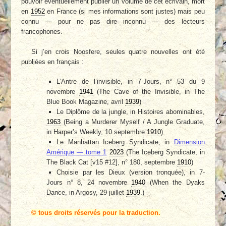
pouvoir éventuellement publier un volume de cet écrivain, mort
en
1952
en France (si mes informations sont justes) mais peu
connu — pour ne pas dire inconnu — des lecteurs
francophones.
Si j’en crois Noosfere, seules quatre nouvelles ont été
publiées en français :
L’Antre de l’invisible, in 7-Jours, n° 53 du 9
novembre
1941
(The Cave of the Invisible, in The
Blue Book Magazine, avril
1939
)
Le Diplôme de la jungle, in Histoires abominables,
1963
(Being a Murderer Myself / A Jungle Graduate,
in Harper’s Weekly, 10 septembre
1910
)
Le Manhattan Iceberg Syndicate, in
Dimension
Amérique — tome 1
2023
(The Iceberg Syndicate, in
The Black Cat [v15 #12], n° 180, septembre
1910
)
Choisie par les Dieux (version tronquée), in 7-
Jours n° 8, 24 novembre
1940
(When the Dyaks
Dance, in Argosy, 29 juillet
1939
.)
© tous droits réservés pour la traduction.