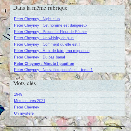
Dans la même rubrique
Peter Cheyney : Night club
Peter Cheyney : Cet homme est dangereux
Peter Cheyney : Poison et Fleur-de-Pêcher
Peter Cheyney : Un whisky de plus
Peter Cheyney : Comment qu’elle est !
Peter Cheyney : À toi de faire, ma mignonne
Peter Cheyney : Du pas banal
Peter Cheyney : Minute ! papillon
Peter Cheyney : Nouvelles policières – tome 1
Mots-clés
1949
Mes lectures 2021
Peter Cheyney
Un mystère