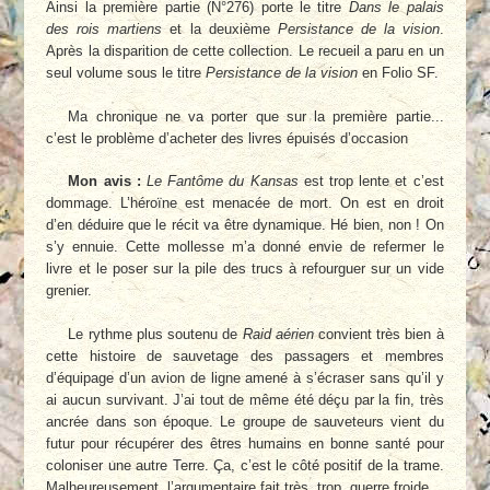
Ainsi la première partie (N°276) porte le titre
Dans le palais
des rois martiens
et la deuxième
Persistance de la vision
.
Après la disparition de cette collection. Le recueil a paru en un
seul volume sous le titre
Persistance de la vision
en Folio SF.
Ma chronique ne va porter que sur la première partie...
c’est le problème d’acheter des livres épuisés d’occasion
Mon avis :
Le Fantôme du Kansas
est trop lente et c’est
dommage. L’héroïne est menacée de mort. On est en droit
d’en déduire que le récit va être dynamique. Hé bien, non ! On
s’y ennuie. Cette mollesse m’a donné envie de refermer le
livre et le poser sur la pile des trucs à refourguer sur un vide
grenier.
Le rythme plus soutenu de
Raid aérien
convient très bien à
cette histoire de sauvetage des passagers et membres
d’équipage d’un avion de ligne amené à s’écraser sans qu’il y
ai aucun survivant. J’ai tout de même été déçu par la fin, très
ancrée dans son époque. Le groupe de sauveteurs vient du
futur pour récupérer des êtres humains en bonne santé pour
coloniser une autre Terre. Ça, c’est le côté positif de la trame.
Malheureusement, l’argumentaire fait très, trop, guerre froide.