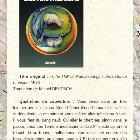
Titre original :
In the Hall of Martian Kings / Persistence
of vision
,
1978
Traduction de Michel DEUTSCH
Quatrième de couverture :
Vous vivez dans un très
lointain avenir et vous êtes l’héritier d’une humanité si vieille,
si décadente, que vraiment vous n’êtes plus très beau à voir.
Il vous faut du sang neuf. Où aller le chercher, sinon dans le
passé, chez ces Terriens inconscients du XX° siècle qui ont le
toupet de se trouver malheureux alors qu’ils ont encore des
bras, des jambes, un visage intacts ? Et tant pis pour eux s’ils