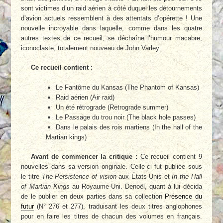
sont victimes d’un raid aérien à côté duquel les détournements
d’avion actuels ressemblent à des attentats d’opérette ! Une
nouvelle incroyable dans laquelle, comme dans les quatre
autres textes de ce recueil, se déchaîne l’humour macabre,
iconoclaste, totalement nouveau de John Varley.
Ce recueil contient :
Le Fantôme du Kansas (The Phantom of Kansas)
Raid aérien (Air raid)
Un été rétrograde (Retrograde summer)
Le Passage du trou noir (The black hole passes)
Dans le palais des rois martiens (In the hall of the
Martian kings)
Avant de commencer la critique :
Ce recueil contient 9
nouvelles dans sa version originale. Celle-ci fut publiée sous
le titre
The Persistence of vision
aux États-Unis et
In the Hall
of Martian Kings
au Royaume-Uni. Denoël, quant à lui décida
de le publier en deux parties dans sa collection
Présence du
futur
(N° 276 et 277), traduisant les deux titres anglophones
pour en faire les titres de chacun des volumes en français.