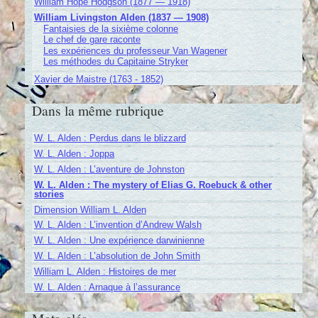
William Hope Hodgson (1877 — 1918)
William Livingston Alden (1837 — 1908)
Fantaisies de la sixième colonne
Le chef de gare raconte
Les expériences du professeur Van Wagener
Les méthodes du Capitaine Stryker
Xavier de Maistre (1763 - 1852)
Dans la même rubrique
W. L. Alden : Perdus dans le blizzard
W. L. Alden : Joppa
W. L. Alden : L’aventure de Johnston
W. L. Alden : The mystery of Elias G. Roebuck & other
stories
Dimension William L. Alden
W. L. Alden : L’invention d’Andrew Walsh
W. L. Alden : Une expérience darwinienne
W. L. Alden : L’absolution de John Smith
William L. Alden : Histoires de mer
W. L. Alden : Arnaque à l’assurance