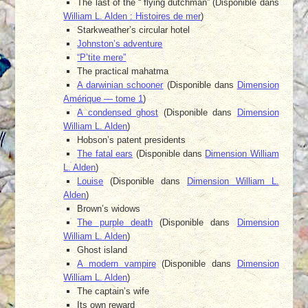
The last of the “ flying dutchman” (Disponible dans
William L. Alden : Histoires de mer
)
Starkweather’s circular hotel
Johnston’s adventure
“P’tite mere”
The practical mahatma
A darwinian schooner
(Disponible dans
Dimension
Amérique — tome 1
)
A condensed ghost
(Disponible dans
Dimension
William L. Alden
)
Hobson’s patent presidents
The fatal ears
(Disponible dans
Dimension William
L. Alden
)
Louise
(Disponible dans
Dimension William L.
Alden
)
Brown’s widows
The purple death
(Disponible dans
Dimension
William L. Alden
)
Ghost island
A modern vampire
(Disponible dans
Dimension
William L. Alden
)
The captain’s wife
Its own reward