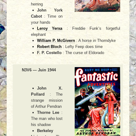
herring
John York
Cabot
: Time on
your hands
Leroy Yerxa
: Freddie Funk’s forgetful
elephant
William P. McGivern
: A horse in Thorndyke
Robert Bloch
: Lefty Feep does time
F. P. Costello
: The curse of Eldorado
N3V6 — Juin 1944
John X.
Pollard
: The
strange mission
of Arthur Pendran
Thorne Lee
:
The man who lost
his shadow
Berkeley