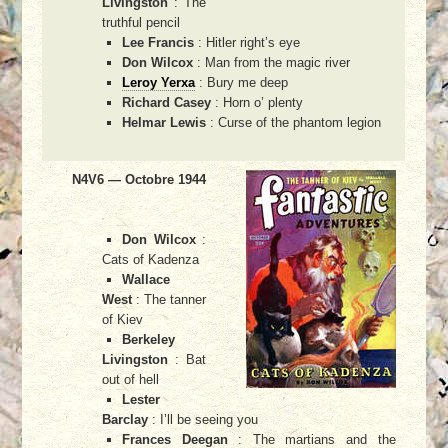
Livingston
: The
truthful pencil
Lee Francis
: Hitler right’s eye
Don Wilcox
: Man from the magic river
Leroy Yerxa
: Bury me deep
Richard Casey
: Horn o’ plenty
Helmar Lewis
: Curse of the phantom legion
N4V6 — Octobre 1944
Don Wilcox
:
Cats of Kadenza
Wallace
West
: The tanner
of Kiev
Berkeley
Livingston
: Bat
out of hell
Lester
Barclay
: I’ll be seeing you
Frances Deegan
: The martians and the