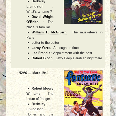
Berkeley
Livingston
:
What’s a name ?
David Wright
O’Brien
: The
place is familiar
William P. McGivern
: The musketeers in
Paris
Letter to the editor
Leroy Yerxa
: A thought in time
Lee Francis
: Appointment with the past
Robert Bloch
: Lefty Feep’s arabian nightmare
N2V6 — Mars 1944
Robert Moore
Williams
: The
return of Jonger
Berkeley
Livingston
:
Homer and the