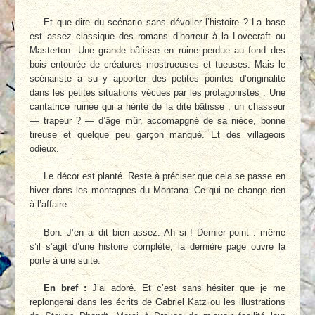
Et que dire du scénario sans dévoiler l’histoire ? La base
est assez classique des romans d’horreur à la Lovecraft ou
Masterton. Une grande bâtisse en ruine perdue au fond des
bois entourée de créatures mostrueuses et tueuses. Mais le
scénariste a su y apporter des petites pointes d’originalité
dans les petites situations vécues par les protagonistes : Une
cantatrice ruinée qui a hérité de la dite bâtisse ; un chasseur
— trapeur ? — d’âge mûr, accomapgné de sa nièce, bonne
tireuse et quelque peu garçon manqué. Et des villageois
odieux.
Le décor est planté. Reste à préciser que cela se passe en
hiver dans les montagnes du Montana. Ce qui ne change rien
à l’affaire.
Bon. J’en ai dit bien assez. Ah si ! Dernier point : même
s’il s’agit d’une histoire complète, la dernière page ouvre la
porte à une suite.
En bref :
J’ai adoré. Et c’est sans hésiter que je me
replongerai dans les écrits de Gabriel Katz ou les illustrations