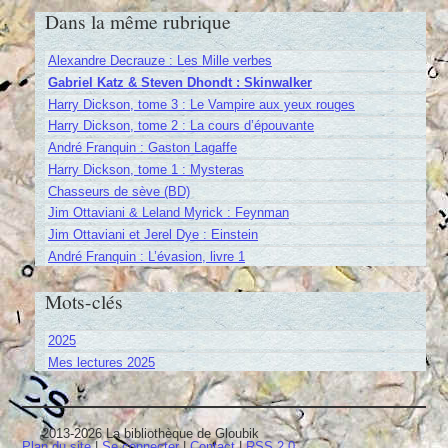
Dans la même rubrique
Alexandre Decrauze : Les Mille verbes
Gabriel Katz & Steven Dhondt : Skinwalker
Harry Dickson, tome 3 : Le Vampire aux yeux rouges
Harry Dickson, tome 2 : La cours d’épouvante
André Franquin : Gaston Lagaffe
Harry Dickson, tome 1 : Mysteras
Chasseurs de sève (BD)
Jim Ottaviani & Leland Myrick : Feynman
Jim Ottaviani et Jerel Dye : Einstein
André Franquin : L’évasion, livre 1
Mots-clés
2025
Mes lectures 2025
2013-2026 La bibliothèque de Gloubik
Plan du site
|
Se connecter
|
Contact
|
RSS 2.0