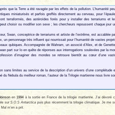
près que la Terre a été ravagée par les effets de la pollution. L’humanité peu
iques miniaturisés et parfois greffés directement au cerveau, pour l’épaule
ont terraformés, des astéroïdes forés pour y installer des terrariums et le
peut choisir ou modifier son sexe ; les chercheurs repoussent chaque jour u
eur, Swan, conceptrice de terrariums et artiste de l’extrême, est accablée pa
, un personnage très influent qui nourrissait pour l’humanité de vastes projet
éseaux qubiques. Accompagnée de Wahram, un associé d’Alex, et de Genette
 Swan part sur Io en quête de réponses aux interrogations soulevées par la mor
profession d’imaginer des mondes se retrouve bientôt au cœur d’une vast
n sans limites au service de la description d’un univers d’une complétude e
né du Nebula du meilleur roman, l’auteur de la Trilogie martienne nous livre so
obinson
en
1994
à la sortie en France de la trilogie martienne. J’ai dévoré 
ble sur
S.O.S Antarctica
puis plus récemment la trilogie climatique. Je me s
 Mal m’en a prit.