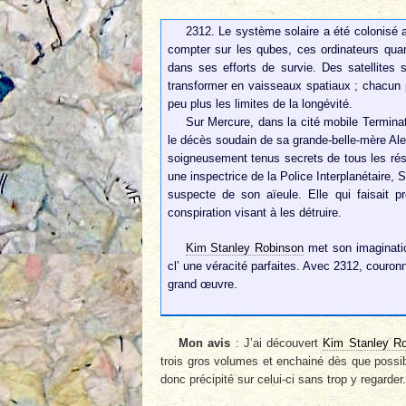
2312. Le système solaire a été colonisé a
compter sur les qubes, ces ordinateurs quant
dans ses efforts de survie. Des satellites s
transformer en vaisseaux spatiaux ; chacun 
peu plus les limites de la longévité.
Sur Mercure, dans la cité mobile Terminat
le décès soudain de sa grande-belle-mère Alex
soigneusement tenus secrets de tous les r
une inspectrice de la Police Interplanétaire,
suspecte de son aïeule. Elle qui faisait 
conspiration visant à les détruire.
Kim Stanley Robinson
met son imaginatio
cl’ une véracité parfaites. Avec 2312, couron
grand œuvre.
Mon avis
: J’ai découvert
Kim Stanley R
trois gros volumes et enchainé dès que possi
donc précipité sur celui-ci sans trop y regarder.