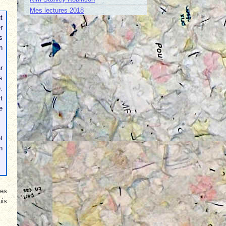
Mes lectures 2018
t
r
s
n
r
s
,
t
e
t
n
ces
uis