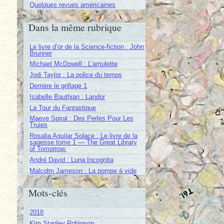
Quelques revues américaines
Dans la même rubrique
Le livre d’or de la Science-fiction : John
Brunner
Michael McDowell : L’amulette
Jodi Taylor : La police du temps
Derrière le grillage 1
Isabelle Bauthian : Landor
La Tour du Fantastique
Maeve Spiral : Des Perles Pour Les
Truies
Rosalia Aguilar Solace : Le livre de la
sagesse tome 1 — The Great Library
of Tomorrow.
André David : Luna Incognita
Malcolm Jameson : La pompe à vide
Mots-clés
2018
Kim Stanley Robinson