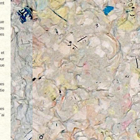
ent
que
 ou
les
 et
our
que
ues
tie
les
’ai