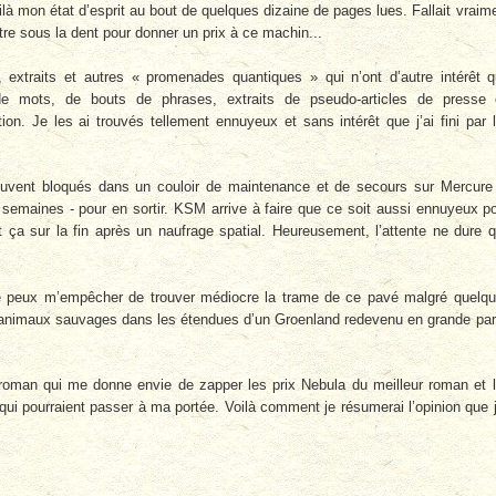
là mon état d’esprit au bout de quelques dizaine de pages lues. Fallait vraim
tre sous la dent pour donner un prix à ce machin...
, extraits et autres « promenades quantiques » qui n’ont d’autre intérêt 
e mots, de bouts de phrases, extraits de pseudo-articles de presse
tion. Je les ai trouvés tellement ennuyeux et sans intérêt que j’ai fini par 
ouvent bloqués dans un couloir de maintenance et de secours sur Mercure
semaines - pour en sortir. KSM arrive à faire que ce soit aussi ennuyeux p
 ça sur la fin après un naufrage spatial. Heureusement, l’attente ne dure 
e ne peux m’empêcher de trouver médiocre la trame de ce pavé malgré quelq
 d’animaux sauvages dans les étendues d’un Groenland redevenu en grande par
roman qui me donne envie de zapper les prix Nebula du meilleur roman et 
qui pourraient passer à ma portée. Voilà comment je résumerai l’opinion que j