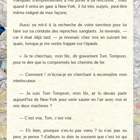
manquais d’empressement à me porter à sa rencontre ; mais
quand il entra en gare à New-York, il fut très surpris, peut-être
même indigné de mes façons.
Aussi se mit-il à la recherche de votre serviteur pour lui
faire sur sa conduite des reproches sanglants. Je revenais, —
car il était déjà tard, — je revenais chez moi en suivant les
quais, lorsque je me sentis frapper sur l’épaule.
« Je te cherchais, mon fils, dit gravement Tom Tompson,
pour te dire que tu compromets les chemins de fer.
— Comment ! m’écriai-je en cherchant à reconnaître mon
interlocuteur.
— Je suis Tom Tompson, mon fils, et tu devais partir
aujourd’hui de New-York pour venir sauter en l’air avec moi et
nos deux machines ?
— C’est vrai, Tom, c’est vrai.
— Eh bien, pourquoi n’es-tu pas venu ? tu n’as pas eu
peur, je pense ? d’ailleurs tu dois te souvenir que c’est toi qui