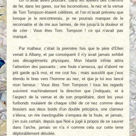
On m’avait averti pourtant. Dans les ateliers des chemins
de fer, dans les gares, sur les locomotives, le nez et la verrue
de Tom Tompson étaient célèbres, et l’on m’avait prévenu que
lorsque je le rencontrerais, je ne pourrais manquer de le
reconnaitre et de rire aux larmes, de rire jusqu’à la douleur et
de crier : Vous êtes Tom. Tompson ! ce qui n’avait pas
manqué.
Par malheur, c’était la première fois que le père d’Ellen
venait à Albany, et par conséquent il n’y avait jamais exhibé
ses désagréments physiques. Mon hilarité infinie attira
l’attention des passants ; une foule s’amassa, qui d’abord ne
prit garde qu’à moi, et me crut fou ; mais aussitôt que j’eus
étendu le bras vers l’homme au nez, et que je lui eus lancé
mon fameux : Vous êtes Tom Tompson ! tous les regards
suivirent machinalement la direction que j’indiquais, et à
l’aspect de la verrue et de son propriétaire, dont les yeux
furibonds roulaient de chaque côté de ce nez comme deux
brasiers aux deux bords d’un double précipice, une clameur
s’éleva, un rire inextinguible s’empara de la foule, et jamais,
j’en suis certain, depuis que Noé a jugé à propos de se sauver
dans l’arche, jamais on n’a ri comme cela sur cette terre
déplorablement désolée.