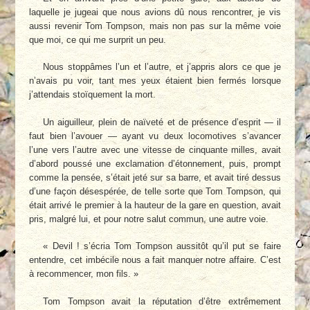
laquelle je jugeai que nous avions dû nous rencontrer, je vis
aussi revenir Tom Tompson, mais non pas sur la même voie
que moi, ce qui me surprit un peu.
Nous stoppâmes l’un et l’autre, et j’appris alors ce que je
n’avais pu voir, tant mes yeux étaient bien fermés lorsque
j’attendais stoïquement la mort.
Un aiguilleur, plein de naïveté et de présence d’esprit — il
faut bien l’avouer — ayant vu deux locomotives s’avancer
l’une vers l’autre avec une vitesse de cinquante milles, avait
d’abord poussé une exclamation d’étonnement, puis, prompt
comme la pensée, s’était jeté sur sa barre, et avait tiré dessus
d’une façon désespérée, de telle sorte que Tom Tompson, qui
était arrivé le premier à la hauteur de la gare en question, avait
pris, malgré lui, et pour notre salut commun, une autre voie.
« Devil ! s’écria Tom Tompson aussitôt qu’il put se faire
entendre, cet imbécile nous a fait manquer notre affaire. C’est
à recommencer, mon fils. »
Tom Tompson avait la réputation d’être extrêmement