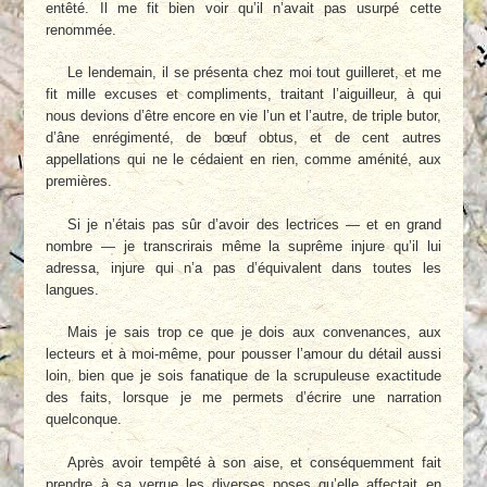
entêté. Il me fit bien voir qu’il n’avait pas usurpé cette
renommée.
Le lendemain, il se présenta chez moi tout guilleret, et me
fit mille excuses et compliments, traitant l’aiguilleur, à qui
nous devions d’être encore en vie l’un et l’autre, de triple butor,
d’âne enrégimenté, de bœuf obtus, et de cent autres
appellations qui ne le cédaient en rien, comme aménité, aux
premières.
Si je n’étais pas sûr d’avoir des lectrices — et en grand
nombre — je transcrirais même la suprême injure qu’il lui
adressa, injure qui n’a pas d’équivalent dans toutes les
langues.
Mais je sais trop ce que je dois aux convenances, aux
lecteurs et à moi-même, pour pousser l’amour du détail aussi
loin, bien que je sois fanatique de la scrupuleuse exactitude
des faits, lorsque je me permets d’écrire une narration
quelconque.
Après avoir tempêté à son aise, et conséquemment fait
prendre à sa verrue les diverses poses qu’elle affectait en