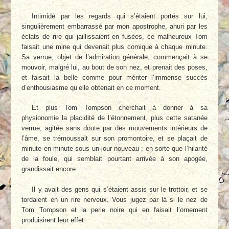
Intimidé par les regards qui s’étaient portés sur lui,
singulièrement embarrassé par mon apostrophe, ahuri par les
éclats de rire qui jaillissaient en fusées, ce malheureux Tom
faisait une mine qui devenait plus comique à chaque minute.
Sa verrue, objet de l’admiration générale, commençait à se
mouvoir, malgré lui, au bout de son nez, et prenait des poses,
et faisait la belle comme pour mériter l’immense succès
d’enthousiasme qu’elle obtenait en ce moment.
Et plus Tom Tompson cherchait à donner à sa
physionomie la placidité de l’étonnement, plus cette satanée
verrue, agitée sans doute par des mouvements intérieurs de
l’âme, se trémoussait sur son promontoire, et se plaçait de
minute en minute sous un jour nouveau ; en sorte que l’hilarité
de la foule, qui semblait pourtant arrivée à son apogée,
grandissait encore.
Il y avait des gens qui s’étaient assis sur le trottoir, et se
tordaient en un rire nerveux. Vous jugez par là si le nez de
Tom Tompson et la perle noire qui en faisait l’ornement
produisirent leur effet.