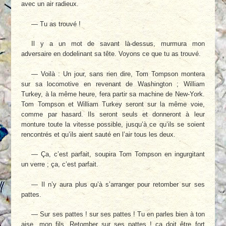
avec un air radieux.
— Tu as trouvé !
Il y a un mot de savant là-dessus, murmura mon
adversaire en dodelinant sa tête. Voyons ce que tu as trouvé.
— Voilà : Un jour, sans rien dire, Tom Tompson montera
sur sa locomotive en revenant de Washington ; William
Turkey, à la même heure, fera partir sa machine de New-York.
Tom Tompson et William Turkey seront sur la même voie,
comme par hasard. Ils seront seuls et donneront à leur
monture toute la vitesse possible, jusqu’à ce qu’ils se soient
rencontrés et qu’ils aient sauté en l’air tous les deux.
— Ça, c’est parfait, soupira Tom Tompson en ingurgitant
un verre ; ça, c’est parfait.
— Il n’y aura plus qu’à s’arranger pour retomber sur ses
pattes.
— Sur ses pattes ! sur ses pattes ! Tu en parles bien à ton
aise, mon fils. Retomber sur ses pattes ! ça doit être fort