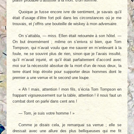
plaisir probable d’assister à la mort. d’un homme.
Quoique je fusse encore ivre de sentiment, je savais qu’il
était d’usage d’être fort poli dans les circonstances où je me
trouvais, et j’offris une bouteille de wiskey à mon adversaire.
On s’attabla, — miss. Ellen était retournée à son hôtel. —
On but énormément ; même on s’enivra si bien, que Tom
Tompson, qui n’avait voulu que me sauver en m’enlevant à la
foule, ne se souvint plus de rien, sinon que je l’avais insulté,
qu’il m’avait injurié, et qu’il était parfaitement d’accord avec
moi sur la nécessité absolue de la mort d’un de nous deux, la
terre étant trop étroite pour supporter deux hommes dont le
premier a une verrue et le second une loupe.
« Ah ! mais, attention ! mon fils, s’écria Tom Tompson en
frappant vigoureusement sur la table, attention ! il nous faut un
combat dont on parle dans cent ans !
— Tom, je suis votre homme ! »
Comme je disais cela, je remarquai sa verrue ; elle se
dressait avec une allure des plus belliqueuses qui me fit