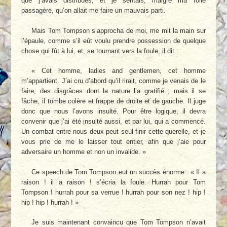
que j’avais distribués, et je sentais, malgré ma folie
passagère, qu’on allait me faire un mauvais parti.
Mais Tom Tompson s’approcha de moi, me mit la main sur
l’épaule, comme s’il eût voulu prendre possession de quelque
chose qui fût à lui, et, se tournant vers la foule, il dit :
« Cet homme, ladies and gentlemen, cet homme
m’appartient. J’ai cru d’abord qu’il rirait, comme je venais de le
faire, des disgrâces dont la nature l’a gratifié ; mais il se
fâche, il tombe colère et frappe de droite et de gauche. Il juge
donc que nous l’avons insulté. Pour être logique, il devra
convenir que j’ai été insulté aussi, et par lui, qui a commencé.
Un combat entre nous deux peut seul finir cette querelle, et je
vous prie de me le laisser tout entier, afin que j’aie pour
adversaire un homme et non un invalide. »
Ce speech de Tom Tompson eut un succès énorme : « Il a
raison ! il a raison ! s’écria la foule. Hurrah pour Tom
Tompson ! hurrah pour sa verrue ! hurrah pour son nez ! hip !
hip ! hip ! hurrah ! »
Je suis maintenant convaincu que Tom Tompson n’avait