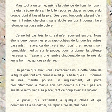
Mais tout a un terme, même la patience de Tom Tompson.
Il s’était séparé de sa fille Ellen pour se placer au centre du
groupe dont il faisait la joie. Ses yeux furibonds allaient d’un
rieur à l’autre, cherchant sans doute sur qui il pourrait faire
retomber sa puissante colère.
Ce ne fut pas très long, s’il m’en souvient encore. Nous
étions deux personnes plus rapprochées de lui que les autres
passants. Il s’avança droit vers mon voisin, et, repliant son
formidable médius sur le pouce, pour lui donner la détente
nécessaire, il asséna une terrible chiquenaude sur le nez du
jeune homme, qui cessa de rire.
On pensa qu’il avait voulu s’attaquer ainsi à cette partie de
la figure que tout être humain avait plus belle que lui. L’homme
au nez meurtri poussa un rugissement, et porta
précipitamment la main-à son nez comme s’il n’eût pas été
sûr de le retrouver à sa place, tant ce coup avait été violent.
Le public, qui s’attendait à quelque chose et qui
commençait à se calmer, se reprit à rire de plus belle.