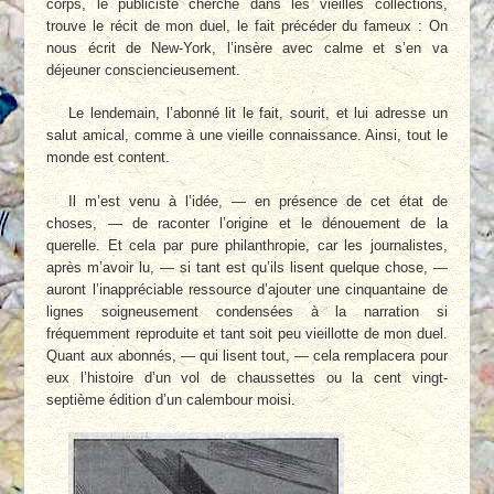
corps, le publiciste cherche dans les vieilles collections,
trouve le récit de mon duel, le fait précéder du fameux : On
nous écrit de New-York, l’insère avec calme et s’en va
déjeuner consciencieusement.
Le lendemain, l’abonné lit le fait, sourit, et lui adresse un
salut amical, comme à une vieille connaissance. Ainsi, tout le
monde est content.
Il m’est venu à l’idée, — en présence de cet état de
choses, — de raconter l’origine et le dénouement de la
querelle. Et cela par pure philanthropie, car les journalistes,
après m’avoir lu, — si tant est qu’ils lisent quelque chose, —
auront l’inappréciable ressource d’ajouter une cinquantaine de
lignes soigneusement condensées à la narration si
fréquemment reproduite et tant soit peu vieillotte de mon duel.
Quant aux abonnés, — qui lisent tout, — cela remplacera pour
eux l’histoire d’un vol de chaussettes ou la cent vingt-
septième édition d’un calembour moisi.