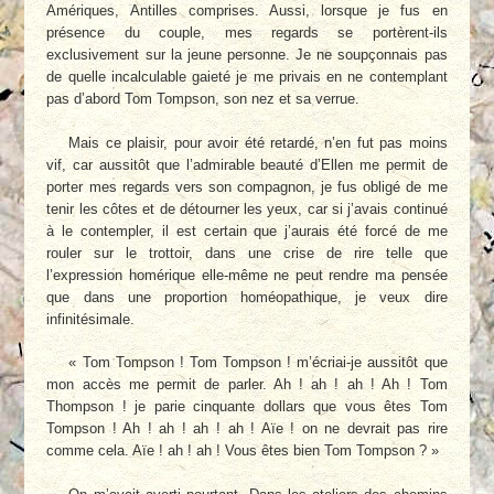
Amériques, Antilles comprises. Aussi, lorsque je fus en
présence du couple, mes regards se portèrent-ils
exclusivement sur la jeune personne. Je ne soupçonnais pas
de quelle incalculable gaieté je me privais en ne contemplant
pas d’abord Tom Tompson, son nez et sa verrue.
Mais ce plaisir, pour avoir été retardé, n’en fut pas moins
vif, car aussitôt que l’admirable beauté d’Ellen me permit de
porter mes regards vers son compagnon, je fus obligé de me
tenir les côtes et de détourner les yeux, car si j’avais continué
à le contempler, il est certain que j’aurais été forcé de me
rouler sur le trottoir, dans une crise de rire telle que
l’expression homérique elle-même ne peut rendre ma pensée
que dans une proportion homéopathique, je veux dire
infinitésimale.
« Tom Tompson ! Tom Tompson ! m’écriai-je aussitôt que
mon accès me permit de parler. Ah ! ah ! ah ! Ah ! Tom
Thompson ! je parie cinquante dollars que vous êtes Tom
Tompson ! Ah ! ah ! ah ! ah ! Aïe ! on ne devrait pas rire
comme cela. Aïe ! ah ! ah ! Vous êtes bien Tom Tompson ? »