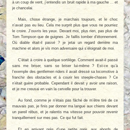
à un coup de vent, j’entendis un bruit rapide à ma gauche ... et
je chancelai.
Mais, chose étrange, je marchais toujours, et le choc
n’avait pas eu lieu. Cela me surprit plus que vous ne pourriez
le croire. J’ouvris les yeux. Devant moi, plus rien, pas plus de
Tom Tompson que de guignes. Je faillis tomber d’étonnement.
Où diable était-il passé ? je jetai un regard derrière ma
machine et alors je vis mon adversaire qui s’éloignait de moi.
C’était à croire à quelque sortilège. Comment avait-il passé
sans me briser, sans se briser lui-même ? Est-ce qu’à
l’exemple des gentlemen riders il avait dressé sa locomotive à
franchir des obstacles et à courir les steeple-chases ? Ce
n’était guère probable. Cependant il devait y avoir une raison,
et je me creusai en vain la cervelle pour la trouver.
Au fond, comme je n’étais pas fâché de m’être tiré de ce
mauvais pas, je finis par donner ma langue aux chiens devant
un pareil rébus, et je ralentis ma vitesse pour pouvoir revenir
tranquillement sur mes pas. Ce qui fut fait.
Et en arrivant près d’une petite gare, aux abords de