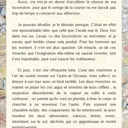
Aussi, me mis-je en devoir d’accélérer la vitesse de ma
locomotive, pour que le vertige de la course ne me laissât pas
trop de temps à consacrer aux réflexions.
Je pouvais dérailler, je le désirais presque. C’était en effet
une épouvantable idée, que celle que J’avais eue là. Deux fois
dans ma vie, j’avais vu des locomotives se rencontrer, et je
savais quel terrible chaos cela produit. Pour les hommes qui
les montent, il n’en est plus question. Un miracle, un de ces
miracles que l’imagination elle-même ne saurait inventer, tant
il est improbable, peut seul sauver les malheureux.
Et puis, c’est une effrayante lutte. L’une des machines a
l’air de vouloir monter sur l’autre et l’écraser, mais celle-ci se
dresse à son tour avec un bruit terrible. Les deux monstres se
matent en jetant les cris aigus et sinistres de leurs sifflets ; la
respiration désordonnée de la vapeur se mêle à cette
confusion ; on jurerait qu’ils vont se prendre à bras le corps et
chercher à se renverser l’un l’autre. Puis souvent une
chaudière éclate, des craquements de fer retentissent, et avec
lourdeur les deux adversaires, vaincus, brisés, morts,
retombent sur le sol, déchirés par ce gigantesque et mortel
embrassement.