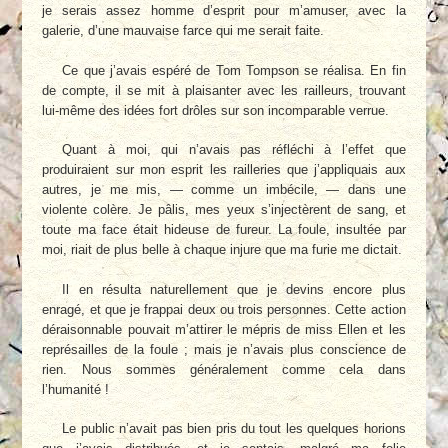
je serais assez homme d’esprit pour m’amuser, avec la
galerie, d’une mauvaise farce qui me serait faite.
Ce que j’avais espéré de Tom Tompson se réalisa. En fin
de compte, il se mit à plaisanter avec les railleurs, trouvant
lui-même des idées fort drôles sur son incomparable verrue.
Quant à moi, qui n’avais pas réfléchi à l’effet que
produiraient sur mon esprit les railleries que j’appliquais aux
autres, je me mis, — comme un imbécile, — dans une
violente colère. Je pâlis, mes yeux s’injectèrent de sang, et
toute ma face était hideuse de fureur. La foule, insultée par
moi, riait de plus belle à chaque injure que ma furie me dictait.
Il en résulta naturellement que je devins encore plus
enragé, et que je frappai deux ou trois personnes. Cette action
déraisonnable pouvait m’attirer le mépris de miss Ellen et les
représailles de la foule ; mais je n’avais plus conscience de
rien. Nous sommes généralement comme cela dans
l’humanité !
Le public n’avait pas bien pris du tout les quelques horions