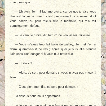
m’as provoqué.
— Eh bien, Tom, il faut me croire, car ce que je vais vous
dire est la vérité pure ; c’est précisément le souvenir dont
vous parlez, ou pour mieux dire la mémoire, qui m’a fait
complètement défaut.
— Je veux le croire, dit Tom d’une voix assez railleuse.
— Vous m’aviez trop fait boire de wiskey, Tom, et j’en ai
dormi quarante-huit heures ; après quoi je suis allé prendre
l’air, sans plus songer ni à vous ni à notre duel.
— Et alors ?
— Alors, ce sera pour demain, si vous n’avez pas mieux à
faire.
— C’est bien, mon fils, ce sera pour demain. »
Là-dessus nous nous séparâmes.
Le lendemain, en effet, je préparai ma locomotive comme