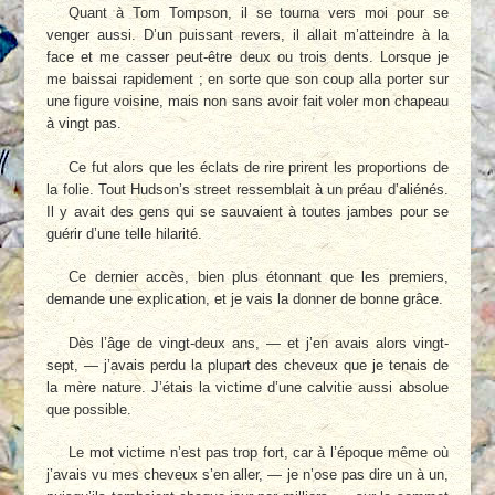
Quant à Tom Tompson, il se tourna vers moi pour se
venger aussi. D’un puissant revers, il allait m’atteindre à la
face et me casser peut-être deux ou trois dents. Lorsque je
me baissai rapidement ; en sorte que son coup alla porter sur
une figure voisine, mais non sans avoir fait voler mon chapeau
à vingt pas.
Ce fut alors que les éclats de rire prirent les proportions de
la folie. Tout Hudson’s street ressemblait à un préau d’aliénés.
Il y avait des gens qui se sauvaient à toutes jambes pour se
guérir d’une telle hilarité.
Ce dernier accès, bien plus étonnant que les premiers,
demande une explication, et je vais la donner de bonne grâce.
Dès l’âge de vingt-deux ans, — et j’en avais alors vingt-
sept, — j’avais perdu la plupart des cheveux que je tenais de
la mère nature. J’étais la victime d’une calvitie aussi absolue
que possible.
Le mot victime n’est pas trop fort, car à l’époque même où
j’avais vu mes cheveux s’en aller, — je n’ose pas dire un à un,