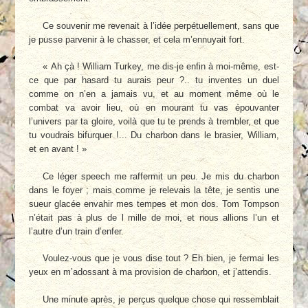
Ce souvenir me revenait à l’idée perpétuellement, sans que
je pusse parvenir à le chasser, et cela m’ennuyait fort.
« Ah çà ! William Turkey, me dis-je enfin à moi-même, est-
ce que par hasard tu aurais peur ?.. tu inventes un duel
comme on n’en a jamais vu, et au moment même où le
combat va avoir lieu, où en mourant tu vas épouvanter
l’univers par ta gloire, voilà que tu te prends à trembler, et que
tu voudrais bifurquer !... Du charbon dans le brasier, William,
et en avant ! »
Ce léger speech me raffermit un peu. Je mis du charbon
dans le foyer ; mais comme je relevais la tête, je sentis une
sueur glacée envahir mes tempes et mon dos. Tom Tompson
n’était pas à plus de l mille de moi, et nous allions l’un et
l’autre d’un train d’enfer.
Voulez-vous que je vous dise tout ? Eh bien, je fermai les
yeux en m’adossant à ma provision de charbon, et j’attendis.
Une minute après, je perçus quelque chose qui ressemblait