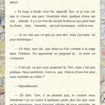
plaisir.
« Ta loupe a bondi, mon fils, répondit Tom, et je suis sûr
que tu n’auras pas peur. Inventons donc quelque chose qui
soit... attends, il y a un mot de savant là-dessus qui peint bien
la chose... hom... homenie... qui soit homérique : voilà le mot.
— Je ne sais pas ce que ça veut dire, mais j’accepte. Va
pour homérique !
— Eh bien, mon fils, que dirais-tu d’un combat à la nage
dans l’Hudson. On apporterait un poignard et... le reste se
comprend.
— C’est joli, ce que vous proposez là, Tom, mais c’est peu
pratique. Nous partirions, n’est-ce. pas, chacun d’une rive pour
nous rejoindre au milieu ?
— Naturellement.
— Eh bien, Tom, il se pourrait que, le courant nous
entrainant l’un ou l’autre à quelques yards plus loin que nous
ne le penserions, nous fussions obligés de nous rejoindre, de