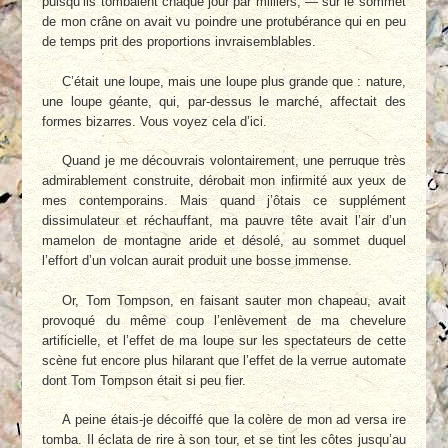
puisqu’ils tombaient chaque jour par milliers, — sur le sommet
de mon crâne on avait vu poindre une protubérance qui en peu
de temps prit des proportions invraisemblables.
C’était une loupe, mais une loupe plus grande que : nature,
une loupe géante, qui, par-dessus le marché, affectait des
formes bizarres. Vous voyez cela d’ici.
Quand je me découvrais volontairement, une perruque très
admirablement construite, dérobait mon infirmité aux yeux de
mes contemporains. Mais quand j’ôtais ce supplément
dissimulateur et réchauffant, ma pauvre tête avait l’air d’un
mamelon de montagne aride et désolé, au sommet duquel
l’effort d’un volcan aurait produit une bosse immense.
Or, Tom Tompson, en faisant sauter mon chapeau, avait
provoqué du même coup l’enlèvement de ma chevelure
artificielle, et l’effet de ma loupe sur les spectateurs de cette
scène fut encore plus hilarant que l’effet de la verrue automate
dont Tom Tompson était si peu fier.
A peine étais-je décoiffé que la colère de mon ad versa ire
tomba. Il éclata de rire à son tour, et se tint les côtes jusqu’au