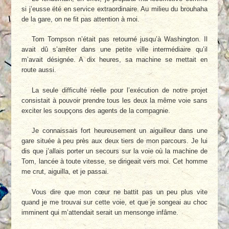
si j’eusse été en service extraordinaire. Au milieu du brouhaha
de la gare, on ne fit pas attention à moi.
Tom Tompson n’était pas retourné jusqu’à Washington. Il
avait dû s’arrêter dans une petite ville intermédiaire qu’il
m’avait désignée. A dix heures, sa machine se mettait en
route aussi.
La seule difficulté réelle pour l’exécution de notre projet
consistait à pouvoir prendre tous les deux la même voie sans
exciter les soupçons des agents de la compagnie.
Je connaissais fort heureusement un aiguilleur dans une
gare située à peu près aux deux tiers de mon parcours. Je lui
dis que j’allais porter un secours sur la voie où la machine de
Tom, lancée à toute vitesse, se dirigeait vers moi. Cet homme
me crut, aiguilla, et je passai.
Vous dire que mon cœur ne battit pas un peu plus vite
quand je me trouvai sur cette voie, et que je songeai au choc
imminent qui m’attendait serait un mensonge infâme.