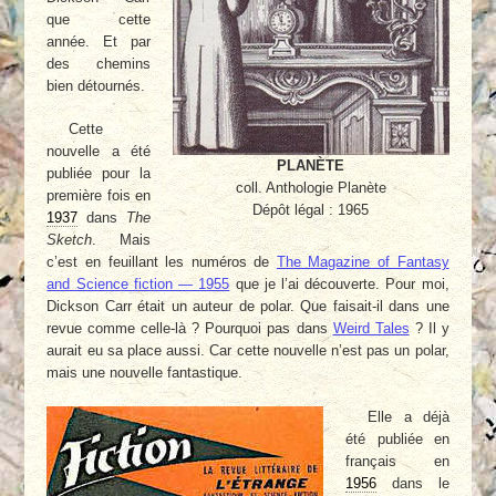
que cette
année. Et par
des chemins
bien détournés.
Cette
nouvelle a été
PLANÈTE
publiée pour la
coll. Anthologie Planète
première fois en
Dépôt légal : 1965
1937
dans
The
Sketch
. Mais
c’est en feuillant les numéros de
The Magazine of Fantasy
and Science fiction — 1955
que je l’ai découverte. Pour moi,
Dickson Carr était un auteur de polar. Que faisait-il dans une
revue comme celle-là ? Pourquoi pas dans
Weird Tales
? Il y
aurait eu sa place aussi. Car cette nouvelle n’est pas un polar,
mais une nouvelle fantastique.
Elle a déjà
été publiée en
français en
1956
dans le