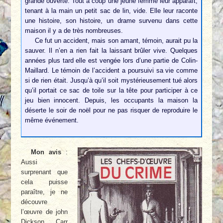
grande ouverte. Tout à coup une jeune femme leur apparaît,
tenant à la main un petit sac de lin, vide. Elle leur raconte
une histoire, son histoire, un drame survenu dans cette
maison il y a de très nombreuses.
Ce fut un accident, mais son amant, témoin, aurait pu la
sauver. Il n’en a rien fait la laissant brûler vive. Quelques
années plus tard elle est vengée lors d’une partie de Colin-
Maillard. Le témoin de l’accident a poursuivi sa vie comme
si de rien était. Jusqu’à qu’il soit mystérieusement tué alors
qu’il portait ce sac de toile sur la tête pour participer à ce
jeu bien innocent. Depuis, les occupants la maison la
déserte le soir de noël pour ne pas risquer de reproduire le
même événement.
Mon avis
:
Aussi
surprenant que
cela puisse
paraître, je ne
découvre
l’œuvre de john
Dickson Carr