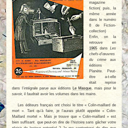
magazine
fiction( puis, la
même année
dans le numéro
8 de Fiction-
collection)
Enfin, on la
retrouve en
1965
dans
Les
chefs-d’œuvres
du crime
aux
éditions
Planète. Peut-
être a-t-elle
était reprise
dans l’intégrale parue aux éditions
Le Masque
, mais pour le
savoir, il faudrait avoir les volumes dans les mains.
Les éditeurs français ont choisi le titre « Colin-maillard de
mort ». Tant qu’à faire, je l’aurais plutôt appelée « Colin-
Maillard mortel ». Mais je trouve que « Colin-maillard » est
bien suffisant. que peut-on dire de l’histoire sans gâcher votre
plaisir de lecteur potentiel ? Je me contenterai de dire que