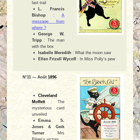
last trail
L. Francis
Bishop
:
A
message from
where ?
George W.
Tripp
: The man
with the box
Isabelle Meredith
: What the moon saw
Ellen Frizell Wycoff
: In Miss Polly’s pew
N°11 — Août
1896
Cleveland
Moffett
: The
mysterious card
unveiled
Emma S.
Jones & Geik
Turner
: Mrs
Bilger’s victory