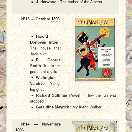
J. Harwood
: The barber of the Alpena
N°13 — Octobre
1896
Harold
Donovan Hilton
:
The house that
Jack built
R. George
Smith Jr
: In the
garden of a villa
Wellington
Vandiver
: A peg-
leg ghost
Richard Stillman Powell
: How the run was
stopped
Geraldine Meyrick
: My friend Walker
N°14 — Novembre
1896