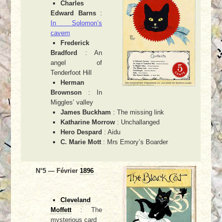
Charles
Edward Barns
:
In Solomon’s
cavern
Frederick
Bradford
: An
angel of
Tenderfoot Hill
Herman
Brownson
: In
Miggles’ valley
James Buckham
: The missing link
Katharine Morrow
: Unchallanged
Hero Despard
: Aidu
C. Marie Mott
: Mrs Emory’s Boarder
N°5 — Février
1896
Cleveland
Moffett
: The
mysterious card