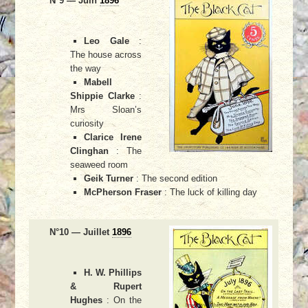
N°9 — Juin
1896
Leo Gale
:
The house across
the way
Mabell
Shippie Clarke
:
Mrs Sloan’s
curiosity
Clarice Irene
Clinghan
: The
seaweed room
Geik Turner
: The second edition
McPherson Fraser
: The luck of killing day
N°10 — Juillet
1896
H. W. Phillips
& Rupert
Hughes
: On the