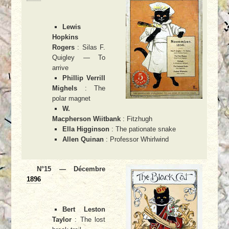
Lewis
Hopkins
Rogers
: Silas F.
Quigley — To
arrive
Phillip Verrill
Mighels
: The
polar magnet
W.
Macpherson Wiitbank
: Fitzhugh
Ella Higginson
: The pationate snake
Allen Quinan
: Professor Whirlwind
N°15 — Décembre
1896
Bert Leston
Taylor
: The lost