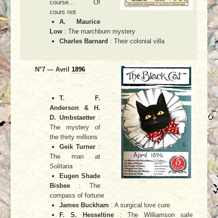
course... Of
cours not
A. Maurice
Low
: The marchburn mystery
Charles Barnard
: Their colonial villa
N°7 — Avril
1896
T. F.
Anderson & H.
D. Umbstaetter
:
The mystery of
the thirty millions
Geik Turner
:
The man at
Solitaria
Eugen Shade
Bisbee
: The
compass of fortune
James Buckham
: A surgical love cure
F. S. Hesseltine
: The Williamson safe