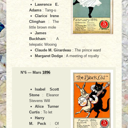
Lawrence E.
Adams
: Tang-u
Clarice Irene
Clinghan
: The
little brown mole
James
Buckham
: A
telepatic Wooing
Claude M. Girardeau
: The prince ward
Margaret Dodge
: A meeting of royalty
N°6 — Mars
1896
Isabel Scott
Stone
: Eleanor
Stevens Will
Alice Turner
Curtis
: To let
Harry
M. Peck
: Of