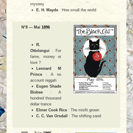
mystery
E. H. Mayde
: How small the world
N°8 — Mai
1896
R.
Ottolengui
: For
fame, money or
love ?
Leonard M
Prince
: A no
account niggah
Eugen Shade
Bisbee
: A
hundred thousand
dollar trance
Elmer Cook Rice
: The misfit grown
C. C. Van Orsdall
: The shifting sand