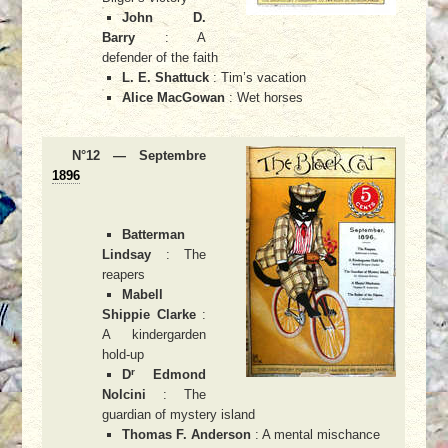
John D.
Barry
: A
defender of the faith
L. E. Shattuck
: Tim’s vacation
Alice MacGowan
: Wet horses
N°12 — Septembre
1896
Batterman
Lindsay
: The
reapers
Mabell
Shippie Clarke
:
A kindergarden
hold-up
r
D
Edmond
Nolcini
: The
guardian of mystery island
Thomas F. Anderson
: A mental mischance