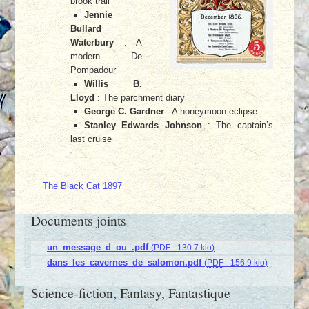
brook trail
Jennie
Bullard
Waterbury
: A
modern De
Pompadour
Willis B.
Lloyd
: The parchment diary
George C. Gardner
: A honeymoon eclipse
Stanley Edwards Johnson
: The captain’s
last cruise
The Black Cat 1897
Documents joints
un_message_d_ou_.pdf
(
PDF
-
130.7 kio
)
dans_les_cavernes_de_salomon.pdf
(
PDF
-
156.9 kio
)
Science-fiction, Fantasy, Fantastique