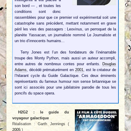
son bord — , et toutes les
conditions sont donc
rassemblées pour que ce premier vol expérimental soit une
catastrophe sans précédent, mettant notamment en grave
péril les vies des passagers : Leovinus, un perroquet de la
planète Yassacan, un journaliste nommé Le Journaliste et
un trio d’innocents humains...
Terry Jones est l’un des fondateurs de l’inénarrable
troupe des Monty Python, mais aussi un auteur accompli,
entre autres de nombreux contes pour enfants.
Douglas
Adams
, décédé prématurément en
2001
, est le créateur de
l’hilarant cycle du Guide Galactique. Ces deux éminents
représentants du fameux humour non sense britannique se
sont ici associés pour une jubilatoire parodie de tous les
poncifs du space opera.
H2G2 : le guide du
voyageur galactique
Réalisation : Garth Jennings (
2005
)