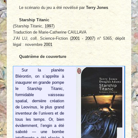
Le scénario du jeu a été novélisé par
Terry Jones
Starship Titanic
(Starship Titanic,
1997
)
Traduction de Marie-Catherine CAILLAVA
J’AI LU, coll. Science-Fiction (
2001
-
2007
) n° 5365, dépôt
légal : novembre
2001
Quatrième de couverture
Sur la planète
Blérontin, on s’apprête à
inaugurer en grande pompe
le Starship Titanic,
formidable vaisseau
spatial, dernière création
de Leovinus, le plus grand
inventeur de l’univers et de
tous les temps. Or, bien
évidemment, l’engin a été
saboté — une bombe
intelligente a été placée à