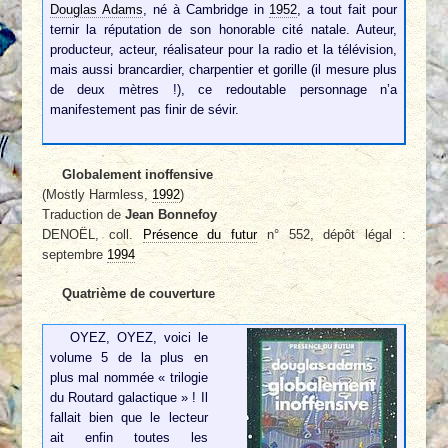
Douglas Adams
, né à Cambridge in
1952
, a tout fait pour
ternir la réputation de son honorable cité natale. Auteur,
producteur, acteur, réalisateur pour Ia radio et la télévision,
mais aussi brancardier, charpentier et gorille (il mesure plus
de deux mètres !), ce redoutable personnage n’a
manifestement pas finir de sévir.
Globalement inoffensive
(Mostly Harmless,
1992
)
Traduction de
Jean Bonnefoy
DENOËL, coll.
Présence du futur
n° 552, dépôt légal :
septembre
1994
Quatrième de couverture
OYEZ, OYEZ, voici le
volume 5 de la plus en
plus mal nommée « trilogie
du Routard galactique » ! Il
fallait bien que le lecteur
ait enfin toutes les