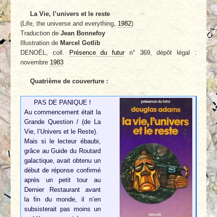
La Vie, l’univers et le reste
(Life, the universe and everything,
1982
)
Traduction de
Jean Bonnefoy
Illustration de
Marcel Gotlib
DENOËL, coll.
Présence du futur
n° 369, dépôt légal :
novembre
1983
Quatrième de couverture :
PAS DE PANIQUE !
Au commencement était la
Grande Question / (de La
Vie, l’Univers et le Reste).
Mais si le lecteur ébaubi,
grâce au Guide du Routard
galactique, avait obtenu un
début de réponse confirmé
après un petit tour au
Dernier Restaurant avant
la fin du monde, il n’en
subsisterait pas moins un