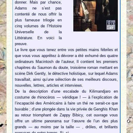
donner. Mais par chance,
Adams ne s’est pas
contenté de nous offrir la
plus fameuse trilogie en
cinq volumes de l’Histoire
Universelle de la
Littérature. En voici la
preuve.
Le livre que vous tenez entre vos petites mains fébriles et
que vous vous apprêtez à dévorer a été exhumé des quatre
ordinateurs Macintosh de l’auteur, Il contient les premiers
chapitres du Saumon du doute, troisième roman mettant en
scène Dirk Gently, le détective holistique, sur lequel Adams
travaillait, ainsi qu’une sélection de ses meilleurs discours,
nouvelles, lettres, articles et interviews.
De la description d’une escalade du Kilimandjaro en
costume de rhinocéros — véridique ! — à l’explication de
l’incapacité des Américains à faire un thé ne serait-ce que
buvable ; d’une plongée dans la vie privée de Genghis Khan
au retour triomphant de Zappy Bibicy, cet ouvrage vous
offre un ultime panorama sur l’œuvre de l’un des plus
grands — au moins par la taille — , drôles, et brillants
penseurs de notre temps. Si, si.