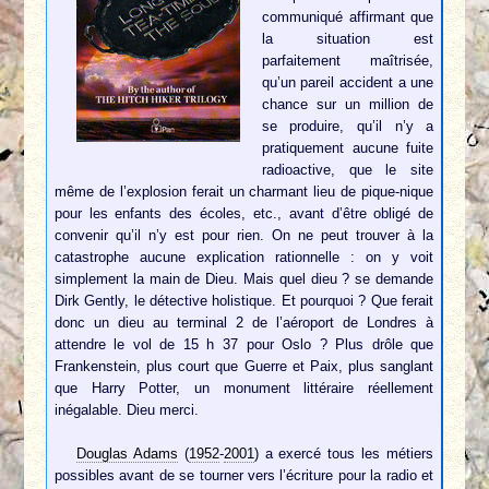
communiqué affirmant que
la situation est
parfaitement maîtrisée,
qu’un pareil accident a une
chance sur un million de
se produire, qu’il n’y a
pratiquement aucune fuite
radioactive, que le site
même de l’explosion ferait un charmant lieu de pique-nique
pour les enfants des écoles, etc., avant d’être obligé de
convenir qu’il n’y est pour rien. On ne peut trouver à la
catastrophe aucune explication rationnelle : on y voit
simplement la main de Dieu. Mais quel dieu ? se demande
Dirk Gently, le détective holistique. Et pourquoi ? Que ferait
donc un dieu au terminal 2 de l’aéroport de Londres à
attendre le vol de 15 h 37 pour Oslo ? Plus drôle que
Frankenstein, plus court que Guerre et Paix, plus sanglant
que Harry Potter, un monument littéraire réellement
inégalable. Dieu merci.
Douglas Adams
(
1952
-
2001
) a exercé tous les métiers
possibles avant de se tourner vers l’écriture pour la radio et