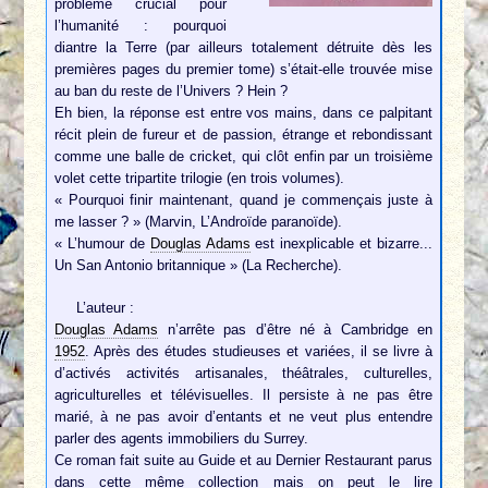
problème crucial pour
l’humanité : pourquoi
diantre la Terre (par ailleurs totalement détruite dès les
premières pages du premier tome) s’était-elle trouvée mise
au ban du reste de l’Univers ? Hein ?
Eh bien, la réponse est entre vos mains, dans ce palpitant
récit plein de fureur et de passion, étrange et rebondissant
comme une balle de cricket, qui clôt enfin par un troisième
volet cette tripartite trilogie (en trois volumes).
« Pourquoi finir maintenant, quand je commençais juste à
me lasser ? » (Marvin, L’Androïde paranoïde).
« L’humour de
Douglas Adams
est inexplicable et bizarre...
Un San Antonio britannique » (La Recherche).
L’auteur :
Douglas Adams
n’arrête pas d’être né à Cambridge en
1952
. Après des études studieuses et variées, il se livre à
d’activés activités artisanales, théâtrales, culturelles,
agriculturelles et télévisuelles. Il persiste à ne pas être
marié, à ne pas avoir d’entants et ne veut plus entendre
parler des agents immobiliers du Surrey.
Ce roman fait suite au Guide et au Dernier Restaurant parus
dans cette même collection mais on peut le lire