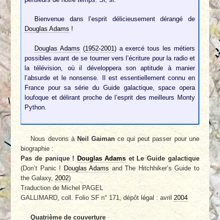
Bienvenue dans l’esprit délicieusement dérangé de
Douglas Adams
!
Douglas Adams
(
1952
-
2001
) a exercé tous les métiers
possibles avant de se tourner vers l’écriture pour la radio et
la télévision, où il développera son aptitude à manier
l’absurde et le nonsense. Il est essentiellement connu en
France pour sa série du Guide galactique, space opera
loufoque et délirant proche de l’esprit des meilleurs Monty
Python.
Nous devons à
Neil Gaiman
ce qui peut passer pour une
biographie :
Pas de panique !
Douglas Adams
et Le Guide galactique
(Don’t Panic !
Douglas Adams
and The Hitchhiker’s Guide to
the Galaxy,
2002
)
Traduction de Michel PAGEL
GALLIMARD, coll. Folio SF n° 171, dépôt légal : avril
2004
Quatrième de couverture