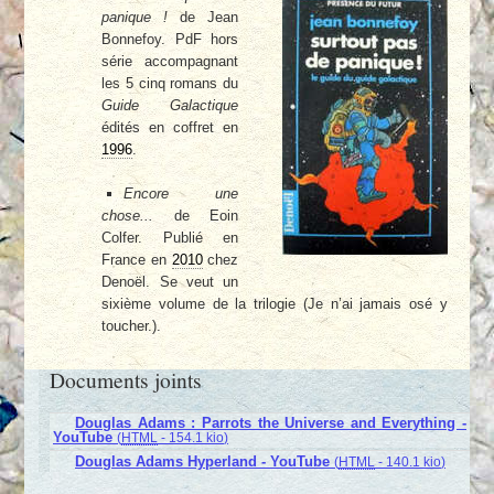
panique !
de Jean
Bonnefoy. PdF hors
série accompagnant
les 5 cinq romans du
Guide Galactique
édités en coffret en
1996
.
Encore une
chose...
de Eoin
Colfer. Publié en
France en
2010
chez
Denoël. Se veut un
sixième volume de la trilogie (Je n’ai jamais osé y
toucher.).
Documents joints
Douglas Adams : Parrots the Universe and Everything -
YouTube
(
HTML
-
154.1 kio
)
Douglas Adams Hyperland - YouTube
(
HTML
-
140.1 kio
)