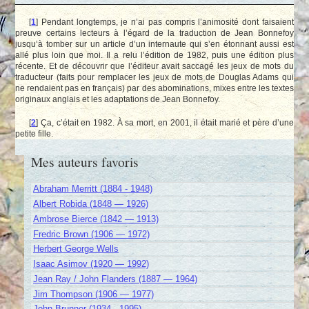
[
1
]
Pendant longtemps, je n’ai pas compris l’animosité dont faisaient
preuve certains lecteurs à l’égard de la traduction de Jean Bonnefoy
jusqu’à tomber sur un article d’un internaute qui s’en étonnant aussi est
allé plus loin que moi. Il a relu l’édition de 1982, puis une édition plus
récente. Et de découvrir que l’éditeur avait saccagé les jeux de mots du
traducteur (faits pour remplacer les jeux de mots de Douglas Adams qui
ne rendaient pas en français) par des abominations, mixes entre les textes
originaux anglais et les adaptations de Jean Bonnefoy.
[
2
]
Ça, c’était en 1982. À sa mort, en 2001, il était marié et père d’une
petite fille.
Mes auteurs favoris
Abraham Merritt (1884 - 1948)
Albert Robida (1848 — 1926)
Ambrose Bierce (1842 — 1913)
Fredric Brown (1906 — 1972)
Herbert George Wells
Isaac Asimov (1920 — 1992)
Jean Ray / John Flanders (1887 — 1964)
Jim Thompson (1906 — 1977)
John Brunner (1934 - 1995)