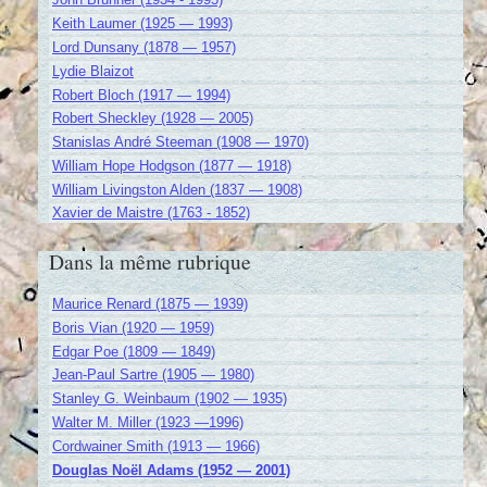
Keith Laumer (1925 — 1993)
Lord Dunsany (1878 — 1957)
Lydie Blaizot
Robert Bloch (1917 — 1994)
Robert Sheckley (1928 — 2005)
Stanislas André Steeman (1908 — 1970)
William Hope Hodgson (1877 — 1918)
William Livingston Alden (1837 — 1908)
Xavier de Maistre (1763 - 1852)
Dans la même rubrique
Maurice Renard (1875 — 1939)
Boris Vian (1920 — 1959)
Edgar Poe (1809 — 1849)
Jean-Paul Sartre (1905 — 1980)
Stanley G. Weinbaum (1902 — 1935)
Walter M. Miller (1923 —1996)
Cordwainer Smith (1913 — 1966)
Douglas Noël Adams (1952 — 2001)