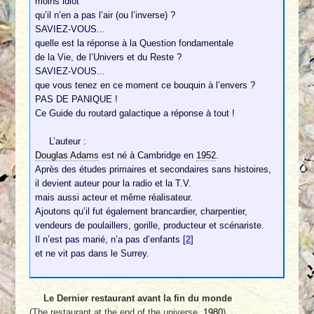
moins idiot
qu’il n’en a pas l’air (ou l’inverse) ?
SAVIEZ-VOUS...
quelle est la réponse à la Question fondamentale
de la Vie, de l’Univers et du Reste ?
SAVIEZ-VOUS...
que vous tenez en ce moment ce bouquin à l’envers ?
PAS DE PANIQUE !
Ce Guide du routard galactique a réponse à tout !
L’auteur :
Douglas Adams
est né à Cambridge en
1952
.
Après des études primaires et secondaires sans histoires,
il devient auteur pour la radio et la T.V.
mais aussi acteur et même réalisateur.
Ajoutons qu’il fut également brancardier, charpentier,
vendeurs de poulaillers, gorille, producteur et scénariste.
Il n’est pas marié, n’a pas d’enfants
[
2
]
et ne vit pas dans le Surrey.
Le Dernier restaurant avant la fin du monde
(The restaurant at the end of the universe,
1980
)