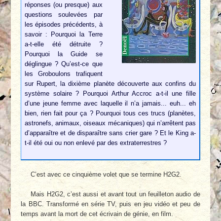
réponses (ou presque) aux
questions soulevées par
les épisodes précédents, à
savoir : Pourquoi la Terre
a-t-elle été détruite ?
Pourquoi la Guide se
déglingue ? Qu’est-ce que
les Groboulons trafiquent
sur Rupert, la dixième planète découverte aux confins du
système solaire ? Pourquoi Arthur Accroc a-t-il une fille
d’une jeune femme avec laquelle il n’a jamais... euh... eh
bien, rien fait pour ça ? Pourquoi tous ces trucs (planètes,
astronefs, animaux, oiseaux mécaniques) qui n’arrêtent pas
d’apparaître et de disparaître sans crier gare ? Et le King a-
t-il été oui ou non enlevé par des extraterrestres ?
C’est avec ce cinquième volet que se termine H2G2.
Mais H2G2, c’est aussi et avant tout un feuilleton audio de
la BBC. Transformé en série TV, puis en jeu vidéo et peu de
temps avant la mort de cet écrivain de génie, en film.