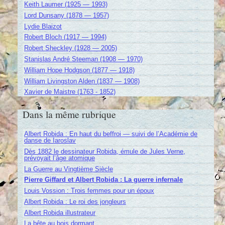
Keith Laumer (1925 — 1993)
Lord Dunsany (1878 — 1957)
Lydie Blaizot
Robert Bloch (1917 — 1994)
Robert Sheckley (1928 — 2005)
Stanislas André Steeman (1908 — 1970)
William Hope Hodgson (1877 — 1918)
William Livingston Alden (1837 — 1908)
Xavier de Maistre (1763 - 1852)
Dans la même rubrique
Albert Robida : En haut du beffroi — suivi de l’Académie de
danse de Iaroslav
Dès 1882 le dessinateur Robida, émule de Jules Verne,
prévoyait l’âge atomique
La Guerre au Vingtième Siècle
Pierre Giffard et Albert Robida : La guerre infernale
Louis Vossion : Trois femmes pour un époux
Albert Robida : Le roi des jongleurs
Albert Robida illustrateur
La bête au bois dormant