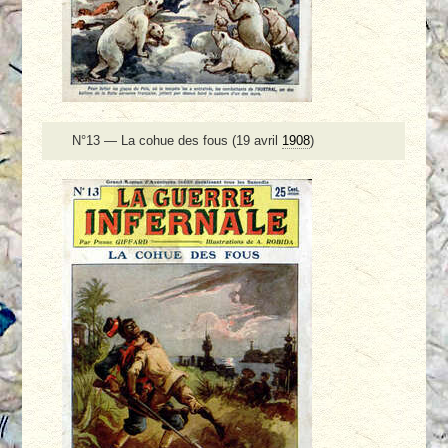
N°13 — La cohue des fous (19 avril
1908
)