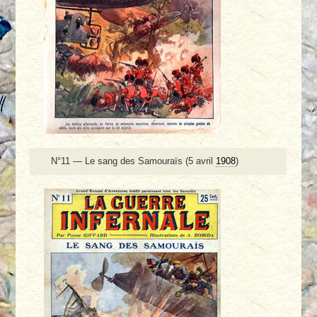
N°11 — Le sang des Samouraïs (5 avril
1908
)