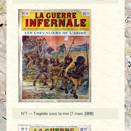
N°7 — Tragédie sous la mer (7 mars
1908
)