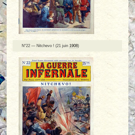
N°22 — Nitchevo ! (21 juin
1908
)