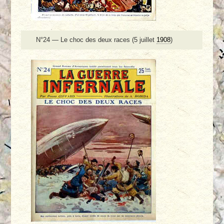
N°24 — Le choc des deux races (5 juillet
1908
)