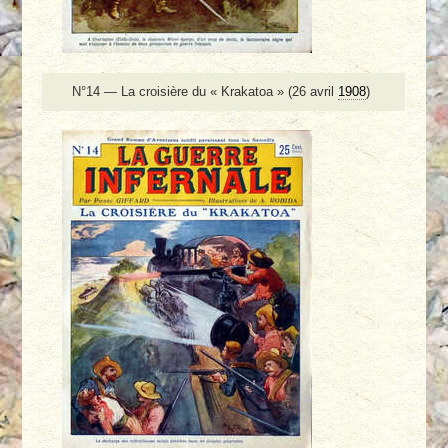
N°14 — La croisière du « Krakatoa » (26 avril
1908
)