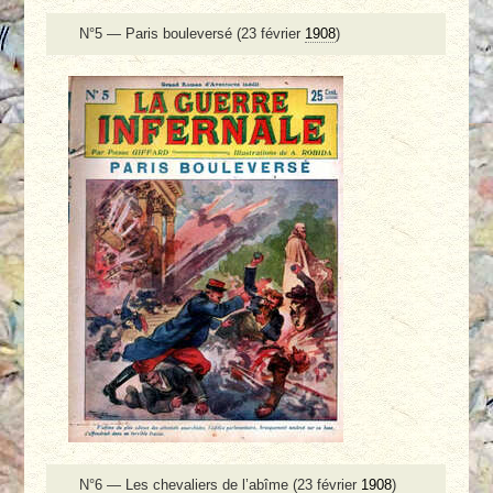
N°5 — Paris bouleversé (23 février
1908
)
N°6 — Les chevaliers de l’abîme (23 février
1908
)