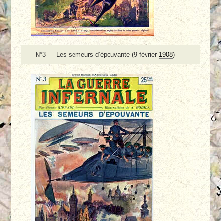
N°3 — Les semeurs d’épouvante (9 février
1908
)