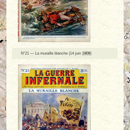
N°21 — La muraille blanche (14 juin
1908
)