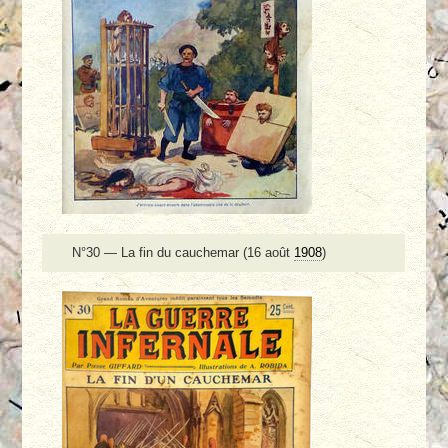
N°30 — La fin du cauchemar (16 août
1908
)