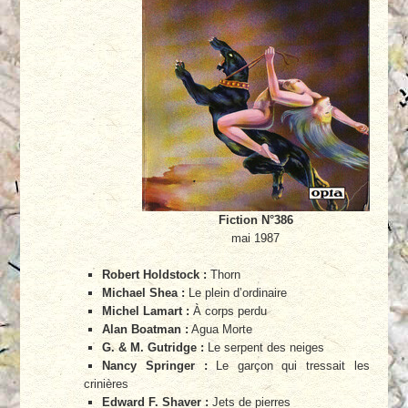
Fiction N°386
mai 1987
Robert Holdstock :
Thorn
Michael Shea :
Le plein d’ordinaire
Michel Lamart :
À corps perdu
Alan Boatman :
Agua Morte
G. & M. Gutridge :
Le serpent des neiges
Nancy Springer :
Le garçon qui tressait les
crinières
Edward F. Shaver :
Jets de pierres