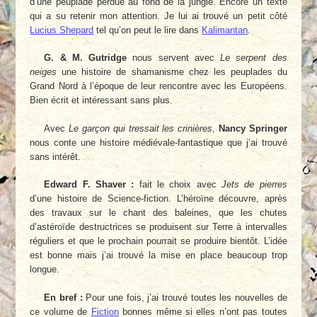
d’une peuplade perdue au fond de la jungle. Encore un texte
qui a su retenir mon attention. Je lui ai trouvé un petit côté
Lucius Shepard
tel qu’on peut le lire dans
Kalimantan
.
G. & M. Gutridge
nous servent avec
Le serpent des
neiges
une histoire de shamanisme chez les peuplades du
Grand Nord à l’époque de leur rencontre avec les Européens.
Bien écrit et intéressant sans plus.
Avec
Le garçon qui tressait les crinières
,
Nancy Springer
nous conte une histoire médiévale-fantastique que j’ai trouvé
sans intérêt.
Edward F. Shaver :
fait le choix avec
Jets de pierres
d’une histoire de Science-fiction. L’héroïne découvre, après
des travaux sur le chant des baleines, que les chutes
d’astéroïde destructrices se produisent sur Terre à intervalles
réguliers et que le prochain pourrait se produire bientôt. L’idée
est bonne mais j’ai trouvé la mise en place beaucoup trop
longue.
En bref :
Pour une fois, j’ai trouvé toutes les nouvelles de
ce volume de
Fiction
bonnes même si elles n’ont pas toutes