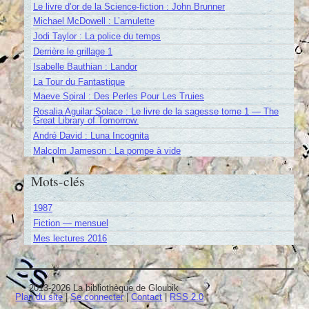
Le livre d’or de la Science-fiction : John Brunner
Michael McDowell : L’amulette
Jodi Taylor : La police du temps
Derrière le grillage 1
Isabelle Bauthian : Landor
La Tour du Fantastique
Maeve Spiral : Des Perles Pour Les Truies
Rosalia Aguilar Solace : Le livre de la sagesse tome 1 — The
Great Library of Tomorrow.
André David : Luna Incognita
Malcolm Jameson : La pompe à vide
Mots-clés
1987
Fiction — mensuel
Mes lectures 2016
2013-2026 La bibliothèque de Gloubik
Plan du site
|
Se connecter
|
Contact
|
RSS 2.0