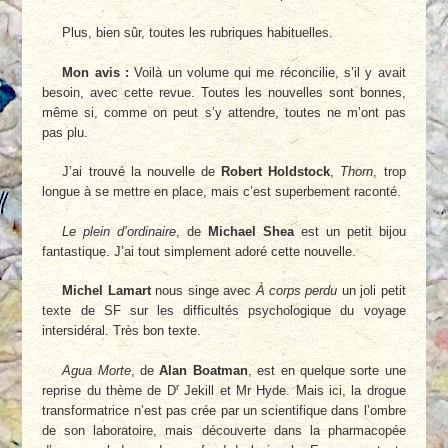
Plus, bien sûr, toutes les rubriques habituelles.
Mon avis :
Voilà un volume qui me réconcilie, s’il y avait
besoin, avec cette revue. Toutes les nouvelles sont bonnes,
même si, comme on peut s’y attendre, toutes ne m’ont pas
pas plu.
J’ai trouvé la nouvelle de
Robert Holdstock
,
Thorn
, trop
longue à se mettre en place, mais c’est superbement raconté.
Le plein d’ordinaire
, de
Michael Shea
est un petit bijou
fantastique. J’ai tout simplement adoré cette nouvelle.
Michel Lamart
nous singe avec
À corps perdu
un joli petit
texte de SF sur les difficultés psychologique du voyage
intersidéral. Très bon texte.
Agua Morte
, de
Alan Boatman
, est en quelque sorte une
r
reprise du thème de D
Jekill et Mr Hyde. Mais ici, la drogue
transformatrice n’est pas crée par un scientifique dans l’ombre
de son laboratoire, mais découverte dans la pharmacopée