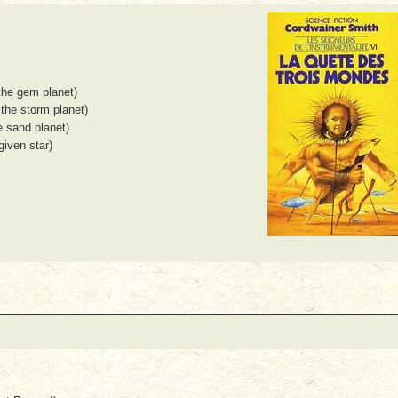
the gem planet)
the storm planet)
e sand planet)
given star)