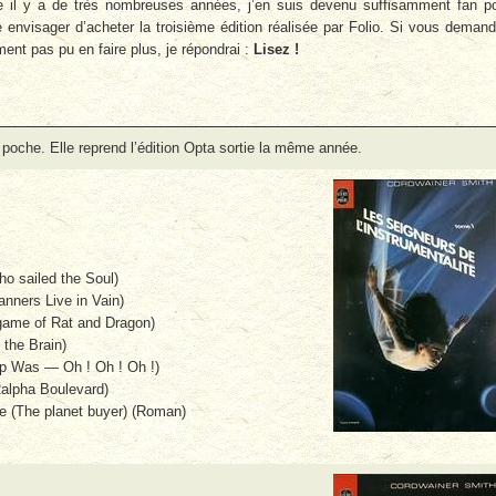
e il y a de très nombreuses années, j’en suis devenu suffisamment fan p
e envisager d’acheter la troisième édition réalisée par Folio. Si vous deman
ent pas pu en faire plus, je répondrai :
Lisez !
poche. Elle reprend l’édition Opta sortie la même année.
o sailed the Soul)
nners Live in Vain)
 game of Rat and Dragon)
 the Brain)
ip Was — Oh ! Oh ! Oh !)
alpha Boulevard)
re (The planet buyer) (Roman)