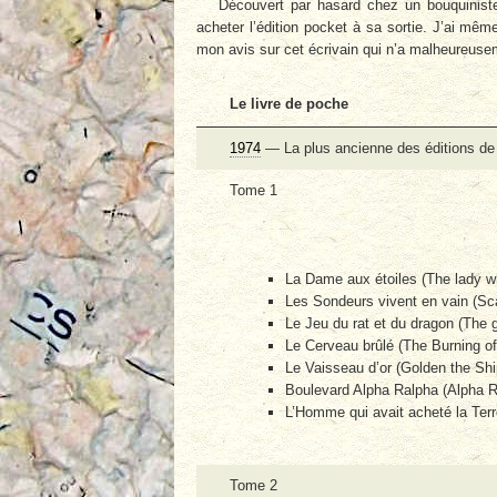
Découvert par hasard chez un bouquinist
acheter l’édition pocket à sa sortie. J’ai mêm
mon avis sur cet écrivain qui n’a malheureusem
Le livre de poche
1974
— La plus ancienne des éditions de 
Tome 1
La Dame aux étoiles (The lady wh
Les Sondeurs vivent en vain (Sca
Le Jeu du rat et du dragon (The
Le Cerveau brûlé (The Burning of
Le Vaisseau d’or (Golden the Sh
Boulevard Alpha Ralpha (Alpha R
L’Homme qui avait acheté la Ter
Tome 2