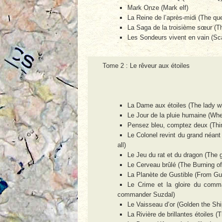
Mark Onze (Mark elf)
La Reine de l’après-midi (The que
La Saga de la troisième sœur (The
Les Sondeurs vivent en vain (Sca
Tome 2 : Le rêveur aux étoiles
La Dame aux étoiles (The lady wh
Le Jour de la pluie humaine (When
Pensez bleu, comptez deux (Thin
Le Colonel revint du grand néant
all)
Le Jeu du rat et du dragon (The
Le Cerveau brûlé (The Burning of
La Planète de Gustible (From Gus
Le Crime et la gloire du comm
commander Suzdal)
Le Vaisseau d’or (Golden the Sh
La Rivière de brillantes étoiles (T