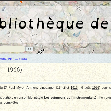
La bibliothèqu
mith (1913 — 1966)
 — 1966)
r
du D
Paul Myron Anthony Linebarger (11 juillet
1913
- 6 août
1966
) pour 
t partie d’un ensemble intitulé
Les seigneurs de l’instrumentalité
. Il en exi
tes complètes.