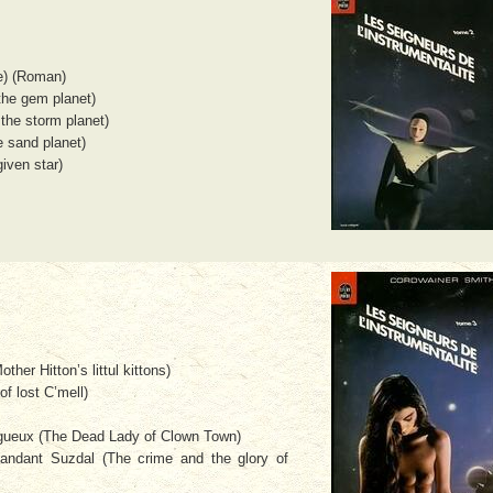
e) (Roman)
the gem planet)
the storm planet)
e sand planet)
given star)
her Hitton’s littul kittons)
of lost C’mell)
 gueux (The Dead Lady of Clown Town)
andant Suzdal (The crime and the glory of