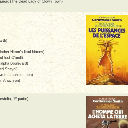
 gueux (The Dead Lady of Clown Town)
arth)
her Hitton’s littul kittons)
of lost C’mell)
alpha Boulevard)
ed Shayol)
wn to a sunless sea)
in Anachron)
e
strilia, 1
partie)