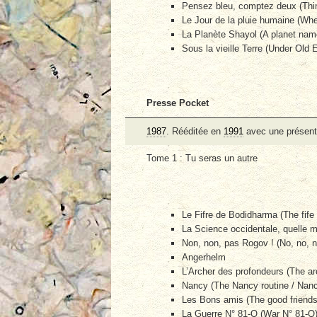
Pensez bleu, comptez deux (Thin
Le Jour de la pluie humaine (When
La Planète Shayol (A planet nam
Sous la vieille Terre (Under Old E
Presse Pocket
1987
. Rééditée en
1991
avec une présenta
Tome 1 : Tu seras un autre
Le Fifre de Bodidharma (The fife
La Science occidentale, quelle m
Non, non, pas Rogov ! (No, no, n
Angerhelm
L’Archer des profondeurs (The ar
Nancy (The Nancy routine / Nan
Les Bons amis (The good friends
La Guerre N° 81-Q (War N° 81-Q