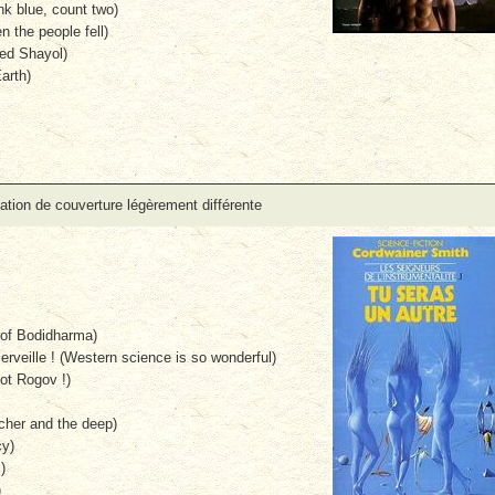
k blue, count two)
 the people fell)
ed Shayol)
arth)
tion de couverture légèrement différente
 of Bodidharma)
erveille ! (Western science is so wonderful)
ot Rogov !)
cher and the deep)
cy)
)
)