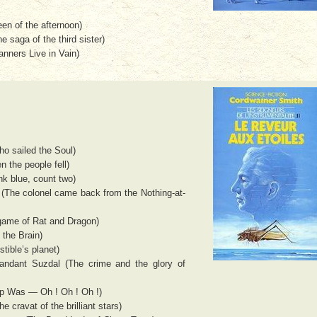
en of the afternoon)
 saga of the third sister)
nners Live in Vain)
o sailed the Soul)
 the people fell)
k blue, count two)
 (The colonel came back from the Nothing-at-
 game of Rat and Dragon)
 the Brain)
tible’s planet)
andant Suzdal (The crime and the glory of
ip Was — Oh ! Oh ! Oh !)
he cravat of the brilliant stars)