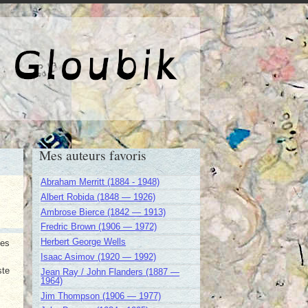
e de Gloubik
Mes auteurs favoris
Abraham Merritt (1884 - 1948)
Albert Robida (1848 — 1926)
Ambrose Bierce (1842 — 1913)
Fredric Brown (1906 — 1972)
Herbert George Wells
ses
Isaac Asimov (1920 — 1992)
ste
Jean Ray / John Flanders (1887 —
1964)
Jim Thompson (1906 — 1977)