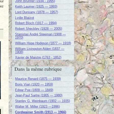
John Brunner (1934 - 1995)
our
dez
Keith Laumer (1925 — 1993)
Lord Dunsany (1878 — 1957)
Lydie Blaizot
Robert Bloch (1917 — 1994)
Robert Sheckley (1928 — 2005)
Stanislas André Steeman (1908 —
1970)
William Hope Hodgson (1877 — 1918)
William Livingston Alden (1837 —
1908)
Xavier de Maistre (1763 - 1852)
Dans la même rubrique
Maurice Renard (1875 — 1939)
Boris Vian (1920 — 1959)
Edgar Poe (1809 — 1849)
Jean-Paul Sartre (1905 — 1980)
Stanley G. Weinbaum (1902 — 1935)
Walter M. Miller (1923 —1996)
Cordwainer Smith (1913 — 1966)