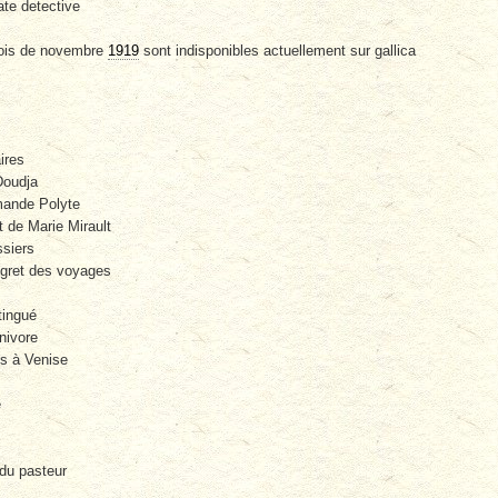
ate detective
ois de novembre
1919
sont indisponibles actuellement sur gallica
ires
Doudja
mande Polyte
t de Marie Mirault
ssiers
egret des voyages
tingué
nivore
is à Venise
e
du pasteur