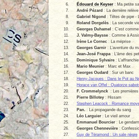
Édouard de Keyser
: Ma petite s
André Pézard
: La dernière relève
Gabriel Nigond
: Têtes de pipe - 
Roland Dorgelès
: La seconde vi
Georges Duhamel
: C’est comme
J. Valmy-Baysse
: Comme à Assise
Irène Le Cornec
: La méprise
Georges Garnir
: L’aventure du m
Jean-José Frappa
: L’âme des pe
Dominique Sylvaire
: L’affranchie
Mario Meunier
: Marc et Max
Georges Oudard
: Sur un banc
Henry-Jacques : Dans le Pot au No
Horace van Offel : Quatorze sabot
F. Crommelynck
: Les premières 
Pierre Billotey
: Hissam
Stephen Leacock : Romance moy
Pan.
: La propagande du sang
Léo Larguier
: Le vieil amour
Emmanuel Bourcier
: Le gendar
Georges Chennevière
: Confessi
Guy de Téramond : Un sale nègre