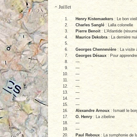
Juillet
Henry Kistemaekers
: Le bon vieil
Charles Sanglé
: Lalla colonelle
Pierre Benoit
: L’Atlantide (résum
Maurice Dekobra
: La dernière nui
Georges Chennevière
: La visite 
Georges Désaux
: Pour apprendre 
—
—
—
—
—
—
—
—
Alexandre Arnoux
: Ismaël le bor
O. Henry
: La zibeline
—
—
Paul Reboux
: La symphonie de l