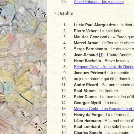
Albert Erlande : les justiciers
Octobre
Lucie Paul-Margueritte
: La dent 
Pierre Veber
: La sale bête
Maurice Gennevoix
: « Parce que
Marcel Arnac
: L’affreuse et char
Serge Bernstamm
: Le douanier et
Jean-Renaud
[
1
]
: L’autre Annam..
Henri Bachelin
: Brazé le vieux
Edmond Cazal : Au seuil de l’incon
Jacques Péricard
: Une corrida
au jeune homme qui était dans le t
André Picard
: Par une matinée d
Paul Abram
: La fracture
Peter Dunne
: La taxe sur les cél
Georges Myrtil
: La cuve
Maxime Gorki : Les Kouzmitch et 
Henry de Forge
: La même nuit...
Léon Hermann
: À la recherche d
Paul Lombard
: Une sale histoire
Charles Sanglé
: L’anniversaire