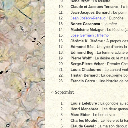
René Bizet
: La roulotte
Claude et Jacques Tersane
: La 
Jean-Jacques Bernard
: Le pomm
Jean Joseph-Renaud
: Euphorie
Nonce Casanova
: La mère
Madeleine Metzger
: Le fétiche (c
José Germain : Inferno
Jérôme K. Jérôme
: À propos des
Edmond Sée
: Un type d’après la
Edmond fleg
: La femme adultère
Pierre Wolff
: Le désire ou le mal
Serge-Pierre Veber
: Premier Che
Louis Chadourne
: Le canard ver
Tristan Bernard
: La deuxième bou
Francis Carco
: Une histoire de b
Septembre
Louis Lefebvre
: La gondole au so
Henri Menabrea
: Les deux grena
Marc Eider
: Le bon devoir
Charles Moulié
: Le lièvre et la t
Claude Gevel
: La maison debout