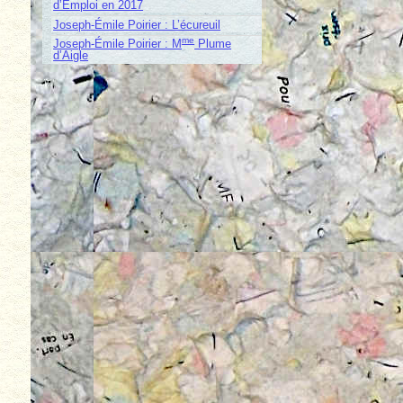
d’Emploi en 2017
Joseph-Émile Poirier : L’écureuil
me
Joseph-Émile Poirier : M
Plume
d’Aigle