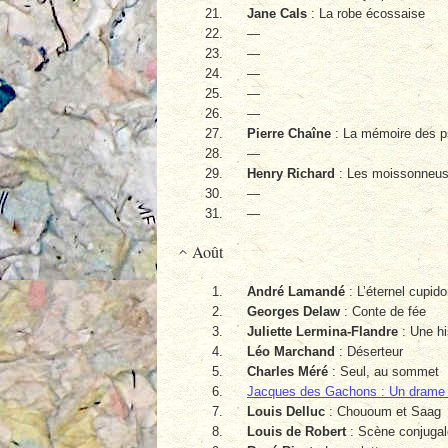
Jane Cals
: La robe écossaise
—
—
—
—
—
Pierre Chaîne
: La mémoire des 
—
Henry Richard
: Les moissonneuse
—
—
Août
André Lamandé
: L’éternel cupid
Georges Delaw
: Conte de fée
Juliette Lermina-Flandre
: Une hi
Léo Marchand
: Déserteur
Charles Méré
: Seul, au sommet
Jacques des Gachons : Un drame da
Louis Delluc
: Chououm et Saag
Louis de Robert
: Scène conjugal