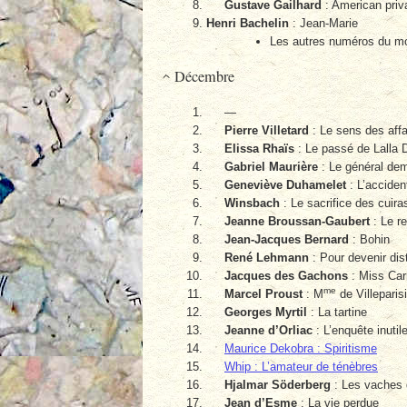
Gustave Gailhard
: American priv
Henri Bachelin
: Jean-Marie
Les autres numéros du m
Décembre
—
Pierre Villetard
: Le sens des affa
Elissa Rhaïs
: Le passé de Lalla 
Gabriel Maurière
: Le général de
Geneviève Duhamelet
: L’acciden
Winsbach
: Le sacrifice des cuira
Jeanne Broussan-Gaubert
: Le r
Jean-Jacques Bernard
: Bohin
René Lehmann
: Pour devenir dis
Jacques des Gachons
: Miss Car
me
Marcel Proust
: M
de Villeparis
Georges Myrtil
: La tartine
Jeanne d’Orliac
: L’enquête inutil
Maurice Dekobra : Spiritisme
Whip : L’amateur de ténèbres
Hjalmar Söderberg
: Les vaches 
Jean d’Esme
: La vie perdue