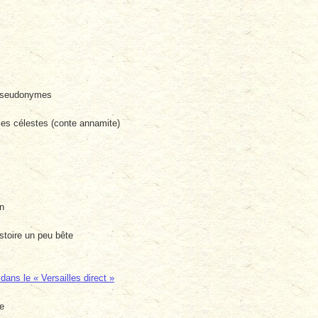
pseudonymes
s célestes (conte annamite)
on
stoire un peu bête
ns le « Versailles direct »
e