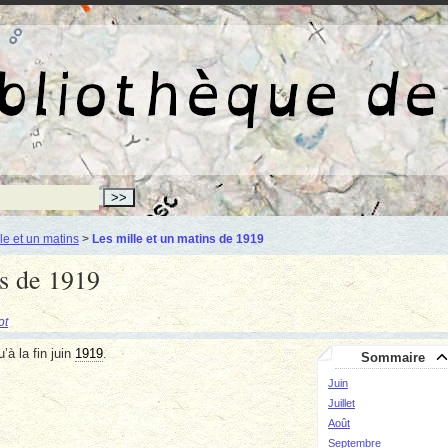
La bibliothèqu
le et un matins
>
Les mille et un matins de 1919
ns de 1919
ot
’à la fin juin
1919
.
Sommaire
Juin
Juillet
Août
Septembre