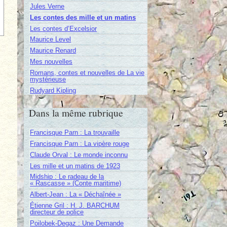
Jules Verne
Les contes des mille et un matins
Les contes d’Excelsior
Maurice Level
Maurice Renard
Mes nouvelles
Romans, contes et nouvelles de La vie
mystérieuse
Rudyard Kipling
Dans la même rubrique
Francisque Parn : La trouvaille
Francisque Parn : La vipère rouge
Claude Orval : Le monde inconnu
Les mille et un matins de 1923
Midship : Le radeau de la
« Rascasse » (Conte maritime)
Albert-Jean : La « Déchaînée »
Étienne Gril : H. J. BARCHUM
directeur de police
Poilobek-Degaz : Une Demande