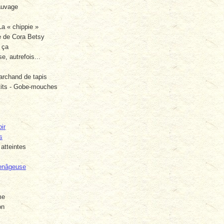
auvage
La « chippie »
e de Cora Betsy
 ça
, autrefois...
archand de tapis
tits - Gobe-mouches
ir
s
atteintes
enâgeuse
me
on