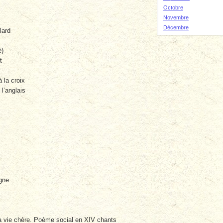
Octobre
Novembre
Décembre
lard
é)
t
à la croix
l’anglais
gne
a vie chère. Poème social en XIV chants