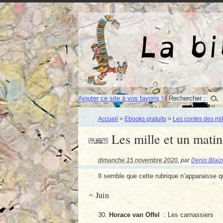
Ajouter ce site à vos favoris !
|
Rechercher :
Accueil
>
Ebooks gratuits
>
Les contes des mil
Les mille et un mati
dimanche 15 novembre 2020
,
par
Denis Blaiz
Il semble que cette rubrique n’apparaisse qu
Juin
30.
Horace van Offel
: Les carnassiers