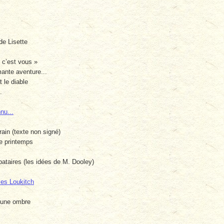
de Lisette
 c’est vous »
mante aventure...
 le diable
.
nu...
rain (texte non signé)
e printemps
ibataires (les idées de M. Dooley)
les Loukitch
’une ombre