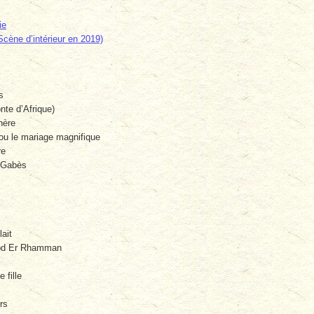
ie
Scène d’intérieur en 2019)
s
nte d’Afrique)
hère
ou le mariage magnifique
re
 Gabès
ait
Abd Er Rhamman
e fille
rs