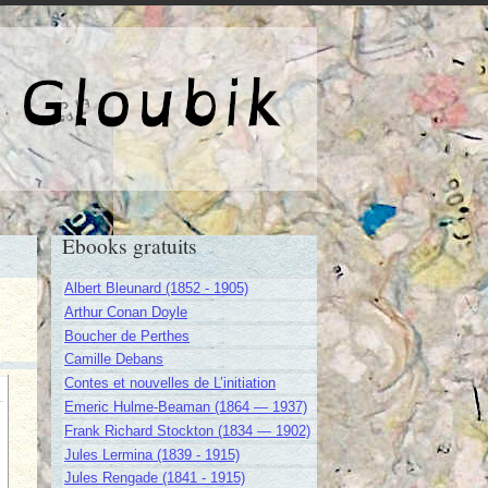
e de Gloubik
Ebooks gratuits
Albert Bleunard (1852 - 1905)
Arthur Conan Doyle
Boucher de Perthes
Camille Debans
Contes et nouvelles de L’initiation
Emeric Hulme-Beaman (1864 — 1937)
Frank Richard Stockton (1834 — 1902)
Jules Lermina (1839 - 1915)
Jules Rengade (1841 - 1915)