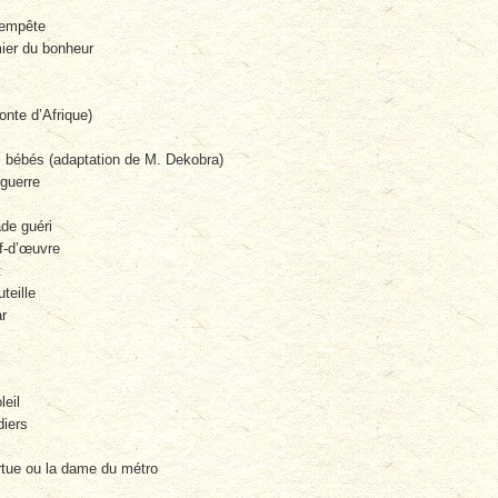
tempête
ier du bonheur
onte d’Afrique)
 bébés (adaptation de M. Dekobra)
 guerre
ade guéri
f-d’œuvre
t
teille
ar
leil
diers
ortue ou la dame du métro