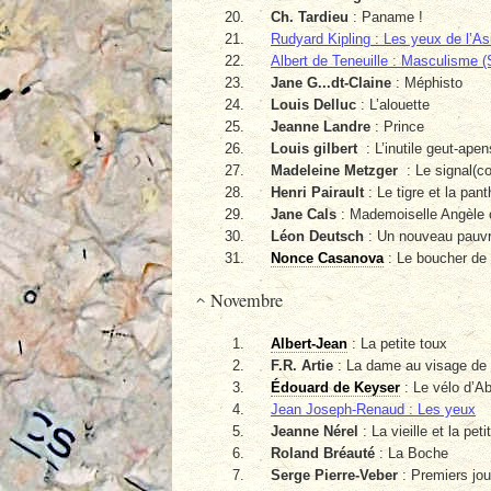
Ch. Tardieu
: Paname !
Rudyard Kipling : Les yeux de l’As
Albert de Teneuille : Masculisme (
Jane G...dt-Claine
: Méphisto
Louis Delluc
: L’alouette
Jeanne Landre
: Prince
Louis gilbert
: L’inutile geut-apen
Madeleine Metzger
: Le signal(co
Henri Pairault
: Le tigre et la pant
Jane Cals
: Mademoiselle Angèle 
Léon Deutsch
: Un nouveau pauv
Nonce Casanova
: Le boucher de
Novembre
Albert-Jean
: La petite toux
F.R. Artie
: La dame au visage de l
Édouard de Keyser
: Le vélo d’
Jean Joseph-Renaud : Les yeux
Jeanne Nérel
: La vieille et la petit
Roland Bréauté
: La Boche
Serge Pierre-Veber
: Premiers jou