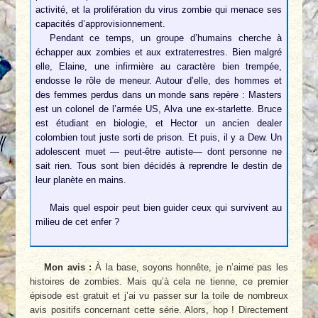
activité, et la prolifération du virus zombie qui menace ses
capacités d’approvisionnement.
Pendant ce temps, un groupe d’humains cherche à
échapper aux zombies et aux extraterrestres. Bien malgré
elle, Elaine, une infirmière au caractère bien trempée,
endosse le rôle de meneur. Autour d’elle, des hommes et
des femmes perdus dans un monde sans repère : Masters
est un colonel de l’armée US, Alva une ex-starlette. Bruce
est étudiant en biologie, et Hector un ancien dealer
colombien tout juste sorti de prison. Et puis, il y a Dew. Un
adolescent muet — peut-être autiste— dont personne ne
sait rien. Tous sont bien décidés à reprendre le destin de
leur planète en mains.
Mais quel espoir peut bien guider ceux qui survivent au
milieu de cet enfer ?
Mon avis :
À la base, soyons honnête, je n’aime pas les
histoires de zombies. Mais qu’à cela ne tienne, ce premier
épisode est gratuit et j’ai vu passer sur la toile de nombreux
avis positifs concernant cette série. Alors, hop ! Directement