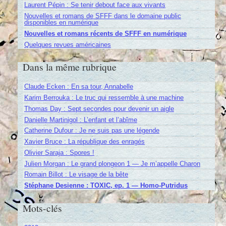
Laurent Pépin : Se tenir debout face aux vivants
Nouvelles et romans de SFFF dans le domaine public
disponibles en numérique
Nouvelles et romans récents de SFFF en numérique
Quelques revues américaines
Dans la même rubrique
Claude Ecken : En sa tour, Annabelle
Karim Berrouka : Le truc qui ressemble à une machine
Thomas Day : Sept secondes pour devenir un aigle
Danielle Martinigol : L’enfant et l’abîme
Catherine Dufour : Je ne suis pas une légende
Xavier Bruce : La république des enragés
Olivier Saraja : Spores !
Julien Morgan : Le grand plongeon 1 — Je m’appelle Charon
Romain Billot : Le visage de la bête
Stéphane Desienne : TOXIC, ep. 1 — Homo-Putridus
Mots-clés