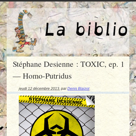
Stéphane Desienne : TOXIC, ep. 1
— Homo-Putridus
jeudi 12 décembre 2013
,
par
Denis Blaizot