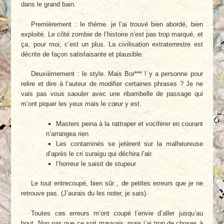
dans le grand bain.
Premièrement : le thème. je l’ai trouvé bien abordé, bien
exploité. Le côté zombie de l’histoire n’est pas trop marqué, et
ça, pour moi, c’est un plus. La civilisation extraterrestre est
décrite de façon satisfaisante et plausible.
Deuxièmement : le style. Mais Bor*** ! y a personne pour
relire et dire à l’auteur de modifier certaines phrases ? Je ne
vais pas vous saouler avec une ribambelle de passage qui
m’ont piquer les yeux mais le cœur y est.
Masters peina à la rattraper et vociférer en courant
n’arrangea rien
Les contaminés se jetèrent sur la malheureuse
d’après le cri suraigu qui déchira l’air.
l’horreur le saisit de stupeur
Le tout entrecoupé, bien sûr , de petites erreurs que je ne
retrouve pas. (J’aurais du les noter, je sais)
Toutes ces erreurs m’ont coupé l’envie d’aller jusqu’au
bout. Non pas que ce soit mauvais, mais j’ai trop de choses à