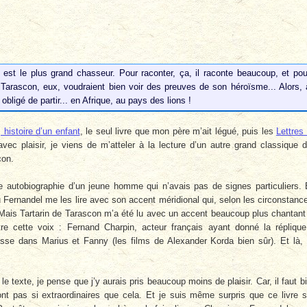
l est le plus grand chasseur. Pour raconter, ça, il raconte beaucoup, et pou
e Tarascon, eux, voudraient bien voir des preuves de son héroïsme... Alors, 
obligé de partir... en Afrique, au pays des lions !
 histoire d’un enfant
, le seul livre que mon père m’ait légué, puis les
Lettres
 avec plaisir, je viens de m’atteler à la lecture d’un autre grand classique 
con.
une autobiographie d’un jeune homme qui n’avais pas de signes particuliers.
du Fernandel me les lire avec son accent méridional qui, selon les circonstanc
 Mais Tartarin de Tarascon m’a été lu avec un accent beaucoup plus chantant
tre cette voix : Fernand Charpin, acteur français ayant donné la répliqu
se dans Marius et Fanny (les films de Alexander Korda bien sûr). Et là,
 le texte, je pense que j’y aurais pris beaucoup moins de plaisir. Car, il faut b
nt pas si extraordinaires que cela. Et je suis même surpris que ce livre s