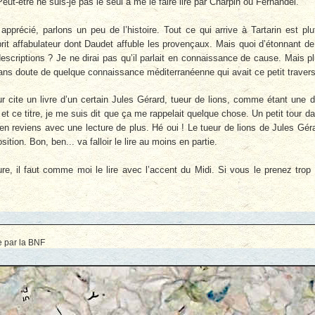
eut-être ne suis-je pas le seul à me le faire lire par Charpin ou Fernandel.
apprécié, parlons un peu de l’histoire. Tout ce qui arrive à Tartarin est plu
prit affabulateur dont Daudet affuble les provençaux. Mais quoi d’étonnant de
escriptions ? Je ne dirai pas qu’il parlait en connaissance de cause. Mais p
ans doute de quelque connaissance méditerranéenne qui avait ce petit travers
teur cite un livre d’un certain Jules Gérard, tueur de lions, comme étant une 
et ce titre, je me suis dit que ça me rappelait quelque chose. Un petit tour d
’en reviens avec une lecture de plus. Hé oui ! Le tueur de lions de Jules Gér
ion. Bon, ben... va falloir le lire au moins en partie.
ure, il faut comme moi le lire avec l’accent du Midi. Si vous le prenez trop
e par la BNF