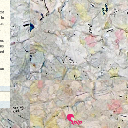
tôt
 la
lus
.
des
ans
ard
 au