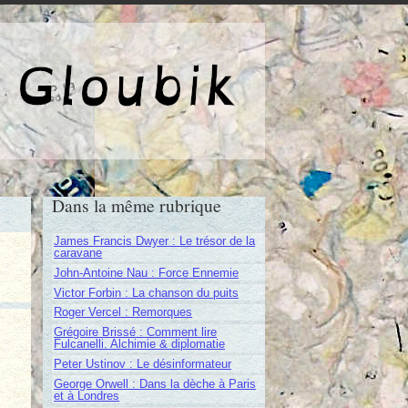
e de Gloubik
Dans la même rubrique
James Francis Dwyer : Le trésor de la
caravane
John-Antoine Nau : Force Ennemie
Victor Forbin : La chanson du puits
Roger Vercel : Remorques
Grégoire Brissé : Comment lire
Fulcanelli. Alchimie & diplomatie
Peter Ustinov : Le désinformateur
George Orwell : Dans la dèche à Paris
et à Londres