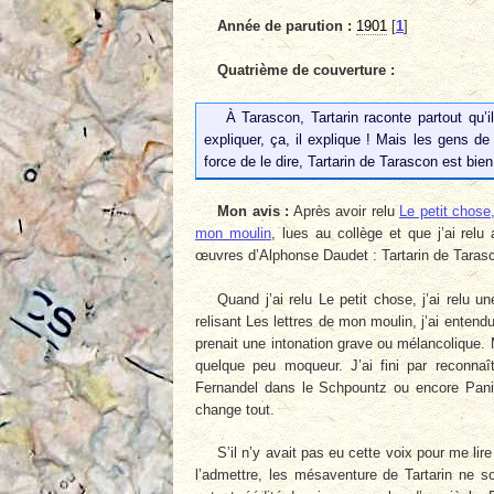
Année de parution :
1901
[
1
]
Quatrième de couverture :
À Tarascon, Tartarin raconte partout qu’i
expliquer, ça, il explique ! Mais les gens d
force de le dire, Tartarin de Tarascon est bien 
Mon avis :
Après avoir relu
Le petit chose,
mon moulin
, lues au collège et que j’ai relu
œuvres d’Alphonse Daudet : Tartarin de Taras
Quand j’ai relu Le petit chose, j’ai relu 
relisant Les lettres de mon moulin, j’ai enten
prenait une intonation grave ou mélancolique.
quelque peu moqueur. J’ai fini par reconnaî
Fernandel dans le Schpountz ou encore Panis
change tout.
S’il n’y avait pas eu cette voix pour me lire
l’admettre, les mésaventure de Tartarin ne so