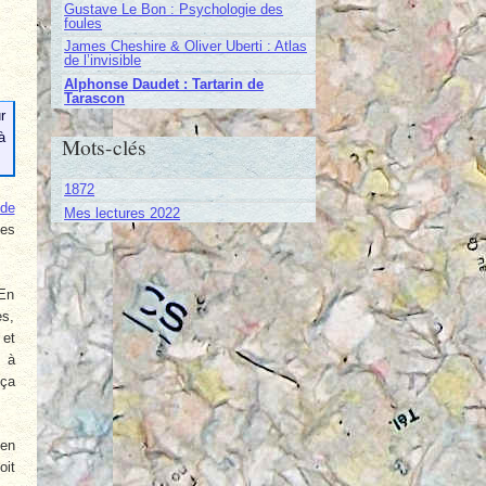
Gustave Le Bon : Psychologie des
foules
James Cheshire & Oliver Uberti : Atlas
de l’invisible
Alphonse Daudet : Tartarin de
Tarascon
r
à
Mots-clés
1872
 de
Mes lectures 2022
des
 En
es,
 et
e à
 ça
ien
oit