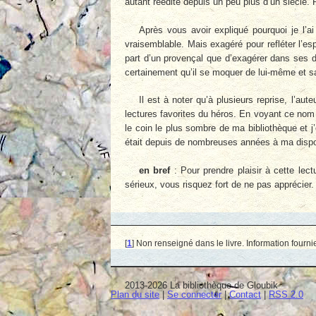
autant réédité depuis un peu plus d’un siècle. P
Après vous avoir expliqué pourquoi je l’ai 
vraisemblable. Mais exagéré pour refléter l’es
part d’un provençal que d’exagérer dans ses d
certainement qu’il se moquer de lui-même et s
Il est à noter qu’à plusieurs reprise, l’au
lectures favorites du héros. En voyant ce nom 
le coin le plus sombre de ma bibliothèque et j
était depuis de nombreuses années à ma disposit
en bref
: Pour prendre plaisir à cette lect
sérieux, vous risquez fort de ne pas apprécier.
[
1
]
Non renseigné dans le livre. Information fourni
2013-2026 La bibliothèque de Gloubik
Plan du site
|
Se connecter
|
Contact
|
RSS 2.0