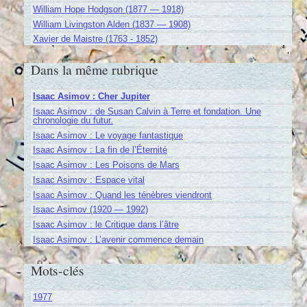
William Hope Hodgson (1877 — 1918)
William Livingston Alden (1837 — 1908)
Xavier de Maistre (1763 - 1852)
Dans la même rubrique
Isaac Asimov : Cher Jupiter
Isaac Asimov : de Susan Calvin à Terre et fondation. Une
chronologie du futur.
Isaac Asimov : Le voyage fantastique
Isaac Asimov : La fin de l’Éternité
Isaac Asimov : Les Poisons de Mars
Isaac Asimov : Espace vital
Isaac Asimov : Quand les ténèbres viendront
Isaac Asimov (1920 — 1992)
Isaac Asimov : le Critique dans l’âtre
Isaac Asimov : L’avenir commence demain
Mots-clés
1977