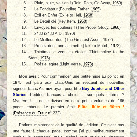
Pluie, pluie, va-t-en ! (Rain, Rain, Go Away,
1959
)
Le Fondateur (Founding Father,
1965
)
Exil en Enfer (Exile to Hell,
1968
)
Le Détail clé (Key Item,
1968
)
Envoyez les couleurs ! (The Proper Study,
1968
)
2430 (2430 A.D.,
1970
)
Le Meilleur atout (The Greatest Asset,
1972
)
Prenez donc une allumette (Take a Match,
1972
)
Thiotimoline vers les étoiles (Thiotimoline to the
Stars,
1973
)
Poésie légère (Light Verse,
1973
)
Mon avis :
Pour commencer, une petite mise au point : en
1975
, est paru aux États-Unis un reecueil de nouvelles
signées
Isaac Asimov
ayant pour titre
Buy Jupiter and Other
Stories
. L’éditeur français a choisi — sur quels critères ?
Mystère ! — de le diviser en deux petits volumes de 186
pages chacun. Le premier était
Flûte, flûte et flûtes !
(
Présence du Futur
n° 232)
Parlons maintenant de la qualité de l’édition. Ce n’est pas
une faute à chaque page, comme j’ai pu malheureusement