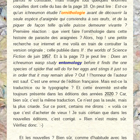
parfois le constater, mais malgré tout quelques énormes
coquilles dont celle du bas de la page 18. On peut lire :
Est-ce
qu’un ichneumon étudie l’
ornithologie
avant de découvrir la
seule espèce d’araignée qui conviendra à ses œufs, et de la
piquer de façon telle qu’elle puisse demeurer vivante ?
Première réaction : que vient faire l’ornithologie dans cette
histoire de parasite des araignées ? Alors, hop ! une petite
recherche sur internet et me voilà en train de consulter la
version originale ; celle publiée dans
If : the worlds of Science
Fiction
de juin
1957
. Et à la page 73 je peut lire :
Does an
ichneumon wasp study
entomology
before it finds the one
species of spider that will do for her eggs and stings it just so
in order that it may remain alive ?
Ouf ! l’honneur de l’auteur
est sauf. C’est une erreur de l’édition française. Mais est-ce la
traductrice ou le typographe ? Et cette énormité est-elle
toujours présente dans les éditions des années
2020
? Car,
bien sûr, c’est la même traduction. Ce n’est pas la seule, mais
la plus criarde. Sur ce point, certains me dirons : « voilà ce
que c’est d’acheter de vieux ! Je suis certain que dans les
nouvelles éditions, c’est corrigé. » Rien n’est moins sûr.
Vérifiez donc. :-)
Et les nouvelles ? Bien sûr, comme d’habitude avec les