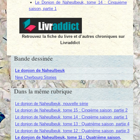
Le Donjon de Naheulbeuk, tome 14 : Cinquième
saison, partie 1
Retrouvez la fiche du livre et d’autres chroniques sur
Livraddict
Bande dessinée
Le donjon de Naheulbeuk
New Cherbourg Stories
Dans la même rubrique
Le donjon de Naheulbeuk, nouvelle série
Le donjon de Naheulbeuk, tome 15 : Cinqième saison, partie 2
Le donjon de Naheulbeuk, tome 14 : Cinqième saison, partie 1
Le donjon de Naheulbeuk, tome 13 : Quatrième saison, partie 4
Le donjon de Naheulbeuk, tome 12 : Quatrième saison, partie 3
Le donjon de Naheulbeuk, tome 11 : Quatrième saison,