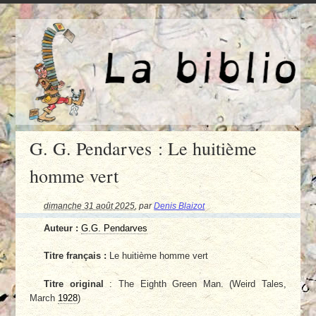
G. G. Pendarves : Le huitième
homme vert
dimanche 31 août 2025
,
par
Denis Blaizot
Auteur :
G.G. Pendarves
Titre français :
Le huitième homme vert
Titre original
: The Eighth Green Man. (Weird Tales,
March
1928
)