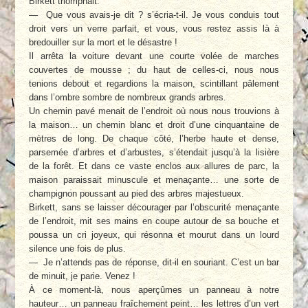
Birkett triomphait.
— Que vous avais-je dit ? s’écria-t-il. Je vous conduis tout
droit vers un verre parfait, et vous, vous restez assis là à
bredouiller sur la mort et le désastre !
Il arrêta la voiture devant une courte volée de marches
couvertes de mousse ; du haut de celles-ci, nous nous
tenions debout et regardions la maison, scintillant pâlement
dans l’ombre sombre de nombreux grands arbres.
Un chemin pavé menait de l’endroit où nous nous trouvions à
la maison… un chemin blanc et droit d’une cinquantaine de
mètres de long. De chaque côté, l’herbe haute et dense,
parsemée d’arbres et d’arbustes, s’étendait jusqu’à la lisière
de la forêt. Et dans ce vaste enclos aux allures de parc, la
maison paraissait minuscule et menaçante… une sorte de
champignon poussant au pied des arbres majestueux.
Birkett, sans se laisser décourager par l’obscurité menaçante
de l’endroit, mit ses mains en coupe autour de sa bouche et
poussa un cri joyeux, qui résonna et mourut dans un lourd
silence une fois de plus.
— Je n’attends pas de réponse, dit-il en souriant. C’est un bar
de minuit, je parie. Venez !
À ce moment-là, nous aperçûmes un panneau à notre
hauteur… un panneau fraîchement peint… les lettres d’un vert