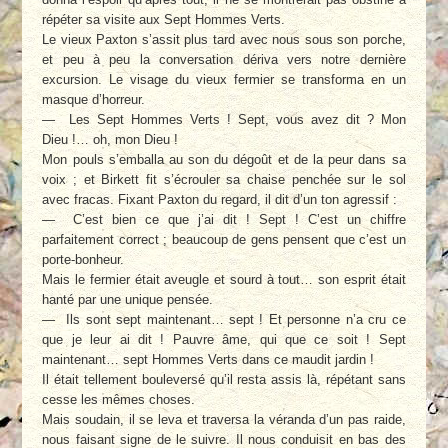
répéter sa visite aux Sept Hommes Verts.
Le vieux Paxton s’assit plus tard avec nous sous son porche,
et peu à peu la conversation dériva vers notre dernière
excursion. Le visage du vieux fermier se transforma en un
masque d’horreur.
— Les Sept Hommes Verts ! Sept, vous avez dit ? Mon
Dieu !… oh, mon Dieu !
Mon pouls s’emballa au son du dégoût et de la peur dans sa
voix ; et Birkett fit s’écrouler sa chaise penchée sur le sol
avec fracas. Fixant Paxton du regard, il dit d’un ton agressif :
— C’est bien ce que j’ai dit ! Sept ! C’est un chiffre
parfaitement correct ; beaucoup de gens pensent que c’est un
porte-bonheur.
Mais le fermier était aveugle et sourd à tout… son esprit était
hanté par une unique pensée.
— Ils sont sept maintenant… sept ! Et personne n’a cru ce
que je leur ai dit ! Pauvre âme, qui que ce soit ! Sept
maintenant… sept Hommes Verts dans ce maudit jardin !
Il était tellement bouleversé qu’il resta assis là, répétant sans
cesse les mêmes choses.
Mais soudain, il se leva et traversa la véranda d’un pas raide,
nous faisant signe de le suivre. Il nous conduisit en bas des