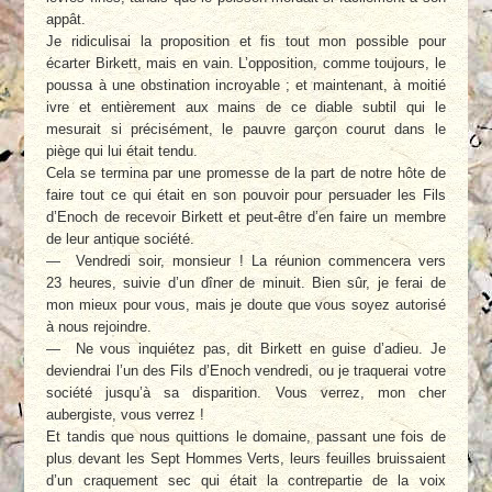
appât.
Je ridiculisai la proposition et fis tout mon possible pour
écarter Birkett, mais en vain. L’opposition, comme toujours, le
poussa à une obstination incroyable ; et maintenant, à moitié
ivre et entièrement aux mains de ce diable subtil qui le
mesurait si précisément, le pauvre garçon courut dans le
piège qui lui était tendu.
Cela se termina par une promesse de la part de notre hôte de
faire tout ce qui était en son pouvoir pour persuader les Fils
d’Enoch de recevoir Birkett et peut-être d’en faire un membre
de leur antique société.
— Vendredi soir, monsieur ! La réunion commencera vers
23 heures, suivie d’un dîner de minuit. Bien sûr, je ferai de
mon mieux pour vous, mais je doute que vous soyez autorisé
à nous rejoindre.
— Ne vous inquiétez pas, dit Birkett en guise d’adieu. Je
deviendrai l’un des Fils d’Enoch vendredi, ou je traquerai votre
société jusqu’à sa disparition. Vous verrez, mon cher
aubergiste, vous verrez !
Et tandis que nous quittions le domaine, passant une fois de
plus devant les Sept Hommes Verts, leurs feuilles bruissaient
d’un craquement sec qui était la contrepartie de la voix