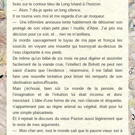
fixés sur le contour bleu de Long Island à l’horizon.
— Alors ? dis-je après un long silence.
Il se tourna vers moi et me regarda d’un air moqueur.
— Une infirmière anxieuse tente habilement de détourner son
protégé de son vilain petit plan ! Inutile, d’Abre. J’ai pris ma
décision pour ce soir, et… rien ne m’arrêtera.
Je mordis sauvagement le tuyau de ma pipe et fronçai les
sourcils en voyant une mouette qui tournoyait au-dessus de
l’eau clapotante à nos pieds.
De même qu’un bébé de six mois ne peut digérer et assimiler
facilement de la viande crue, l’intellect de Birkett ne peut rien
saisir d’autre que l’évidence ; néanmoins, il me fallait bien
faire une nouvelle tentative pour briser les remparts de son
obstination autosuffisante.
Mais j’échouai, bien sûr. Le monde de la pensée, de
l’imagination et de l’intuition lui était inconnu et donc
inexistant. L’idée d’une forme de vie, non classée et étiquetée,
n’appartenant pas au règne animal ou végétal, était pour lui
une simple plaisanterie.
Et il rejetait le discours du vieux Paxton aussi légèrement que
le reste de mes arguments.
— Mon cher ami, tout le monde sait que le pauvre vieux est à