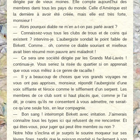
dirigée par de vieux moines. Elle compte aujourd’hui des
membres dans tous les pays du monde. Celle d’Amérique est
la dernière à avoir été créée, mais elle est très forte,
monsieur !
— Alors pourquoi diable ne m’en a-t-on pas parlé avant ?
— Connaissez-vous tous les clubs de trous et de coins qui
existent ? intervins-je. L’aubergiste sondait le point faible de
Birkett. Comme… oh, comme ce diable souriant et mielleux
avait bien résumé mon pauvre ami maladroit !
— Ce sera une société dirigée par les Grands Mal-Lavés !
continuai-je. Vous seriez la risée du quartier si on apprenait
que vous vous mêlez à ce genre de racaille !
— Il y a beaucoup de choses que vos grands voyages ne
vous ont pas apprises, monsieur, répondit l’aubergiste d’une
voix sifflante et féroce comme le sifflement d’un serpent. Les
membres de ce club sont si haut placés que, comme je l’ai
dit, je crains qu’ils ne consentent à vous admettre, ne serait-
ce qu’une seule fois, en leur compagnie.
— Bon sang ! interrompit Birkett avec irritation. J’aimerais
connaître tous les types ici qui refusent de me rencontrer. Et
qui êtes-vous, pour juger qui peut être membre ou non ?
Notre hôte s’inclina et je surpris le sourire moqueur sur ses
lèvres fines, tandis que le poisson mordait si facilement à son