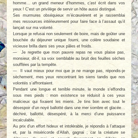
homme… un grand meneur d’hommes, c’est écrit dans vos
yeux ! C’est un privilège de servir un hôte aussi distingué.
Ses murmures obséquieux m’écœurèrent et je rassemblai
mes ressources intérieurement pour faire face à l’assaut qu’il
lançait sur ma volonté.
Lorsque je refusai non seulement de boire, mais de goûter une
bouchée du déjeuner unique fourni, une colère soudaine et
vicieuse brilla dans ses yeux pâles et froids.
— Je regrette que mon pauvre repas ne vous plaise pas,
monsieur, dit-il, sa voix semblable au bruit des feuilles sèches
soufflées par la tempête.
— Il vaut mieux pour moi que je ne mange pas, répondis-je
sèchement, mes yeux rencontrant les siens tandis que nos
volontés s’affrontaient.
Pendant une longue et terrible minute, le monde s’effondra
sous mes pieds : mon existence se réduisit à ces yeux
malicieux qui fixaient les miens. Je tins bon avec tout le
désespoir d’un noyé ballotté dans une mer sombre et glacée…
déchiré, ballotté, désespéré, à la merci d’une puissance
incalculable.
Au prix d’un effort hideux et intolérable, je répondis à l’attaque
et, par la miséricorde d’Allah, gagnai ; car la créature se