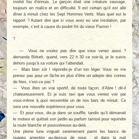
moitié fou d’ennuis. Le garçon était une créature sauvage,
toujours en malice et en difficulté. Il est certain qu’il est allé
dîner à minuit chez les Sept Hommes Verts. Mais quel est le
rapport ? Autant dire que si vous avez eu une insolation, par
exemple, c’est à cause du poulet frit du vieux Paxton !
7
— Vous ne voulez pas dire que vous venez aussi ?
demanda Birkett, quand, vers 22 h 30 ce soir-là, je le suivis
dehors jusqu’à sa voiture qui l’attendait.
— Mais bien sûr ! répondis-je d’un ton léger. Vous ne me
prenez pas pour un lâche en plus d’être un adepte des contes
de fées, n’est-ce pas ?
— Vous êtes un vrai sportif, de toute façon, d’Abre ! dit-il
chaleureusement. Et je suis ravi que vous veniez voir par
vous-même à quoi ressemble un de nos bars de minuit. Ce
sera une nouvelle expérience pour vous.
— Et pour vous, dis-je dans un souffle, tandis qu’il démarrait
le moteur et quittait son jardin au parfum tamisé pour rejoindre
la route blanche et poussiéreuse au-delà.
Une pleine lune voguait sereinement parmi les bancs de
nuages argentés au-dessus de nous ; et dans la nuit