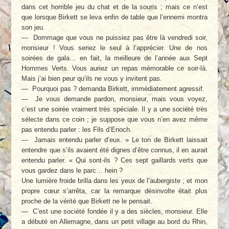
dans cet horrible jeu du chat et de la souris ; mais ce n’est
que lorsque Birkett se leva enfin de table que l’ennemi montra
son jeu.
— Dommage que vous ne puissiez pas être là vendredi soir,
monsieur ! Vous seriez le seul à l’apprécier. Une de nos
soirées de gala… en fait, la meilleure de l’année aux Sept
Hommes Verts. Vous auriez un repas mémorable ce soir-là.
Mais j’ai bien peur qu’ils ne vous y invitent pas.
— Pourquoi pas ? demanda Birkett, immédiatement agressif.
— Je vous demande pardon, monsieur, mais vous voyez,
c’est une soirée vraiment très spéciale. Il y a une société très
sélecte dans ce coin ; je suppose que vous n’en avez même
pas entendu parler : les Fils d’Enoch.
— Jamais entendu parler d’eux. » Le ton de Birkett laissait
entendre que s’ils avaient été dignes d’être connus, il en aurait
entendu parler. « Qui sont-ils ? Ces sept gaillards verts que
vous gardez dans le parc… hein ?
Une lumière froide brilla dans les yeux de l’aubergiste ; et mon
propre cœur s’arrêta, car la remarque désinvolte était plus
proche de la vérité que Birkett ne le pensait.
— C’est une société fondée il y a des siècles, monsieur. Elle
a débuté en Allemagne, dans un petit village au bord du Rhin,