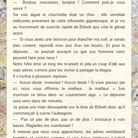
— Bonjour, messieurs, bonjour ! Comment puis-je vous
servir ?
Sa voix aiguë et chuchotée était un choc ; elle semblait
indécente provenant de cette silhouette gigantesque, et je vis
au froncement de sourcils rapide de Birkett que cela le gênait
aussi.
— Si vous aviez une boisson pour étancher ma soif, je serais
bien content, répondit mon ami d’un ton bourru. Et pour le
déjeuner… on pourrait essayer ce que vos hommes verts
peuvent faire pour nous !
Notre hôte émit un long rire ricanant et jeta un coup d’œil aux
sept arbres comme pour les inviter à partager la blague.
Il s’inclina à plusieurs reprises.
— Aucun doute, monsieur ! Aucun doute ! Si vous passez par
ici, nous vous offrirons le meilleur… le meilleur. » Son
murmure se brisa dans un couinement aigu. « Le déjeuner
sera servi dans dix minutes.
Je posai une main désespérée sur le bras de Birkett alors qu’il
commençait à suivre l’aubergiste.
— Pas un pas de plus, pas un de plus ! insistai-je à voix
basse. Regardez-les maintenant !
À mesure que nous nous approchions, les arbres semblaient
trembler et onduler comme si une force intérieure s’agitait