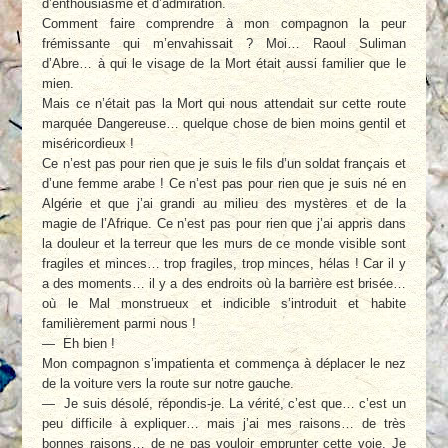
d’enthousiasme et d’admiration.
Comment faire comprendre à mon compagnon la peur
frémissante qui m’envahissait ? Moi… Raoul Suliman
d’Abre… à qui le visage de la Mort était aussi familier que le
mien.
Mais ce n’était pas la Mort qui nous attendait sur cette route
marquée Dangereuse… quelque chose de bien moins gentil et
miséricordieux !
Ce n’est pas pour rien que je suis le fils d’un soldat français et
d’une femme arabe ! Ce n’est pas pour rien que je suis né en
Algérie et que j’ai grandi au milieu des mystères et de la
magie de l’Afrique. Ce n’est pas pour rien que j’ai appris dans
la douleur et la terreur que les murs de ce monde visible sont
fragiles et minces… trop fragiles, trop minces, hélas ! Car il y
a des moments… il y a des endroits où la barrière est brisée…
où le Mal monstrueux et indicible s’introduit et habite
familièrement parmi nous !
— Eh bien !
Mon compagnon s’impatienta et commença à déplacer le nez
de la voiture vers la route sur notre gauche.
— Je suis désolé, répondis-je. La vérité, c’est que… c’est un
peu difficile à expliquer… mais j’ai mes raisons… de très
bonnes raisons… de ne pas vouloir emprunter cette voie. Je