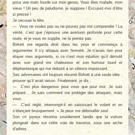
posa une main lourde sur mon genou. Vous êtes malade, mon
vieux ! Un peu de paludisme, je suppose ! Excusez-moi d’être
si pressé !
Je secouai la tête.
— Vous ne voulez pas ou ne pouvez pas me comprendre ! La
vérité, c’est que j’éprouve une aversion profonde pour cette
route, et je vous en supplie, ne la prenez pas.
Birkett me regarda droit dans les yeux et commença à
argumenter. Il s’y attaqua avec fermeté. Je n’avais rien pour
étayer mes arguments, si ce n’est mon intuition qu’il démolit
avec son grand rire chaleureux et son humour lourd et
éléphantesque qui me réduisit à un silence impuissant.
Ses adversaires ont toujours résumé Birkett à une seule idée :
prouver qu’il avait raison. Finalement, je dis :
— C’est plus dangereux pour vous que pour moi. Je suis
préparé… Je sais comment me protéger des attaques, mais
vous…
— C’est réglé, interrompit-il en saisissant le volant et en
s’élançant brusquement. « Je peux me débrouiller seul.
Son cri joyeux résonna sourdement tandis que la voiture
plongeait dans sur cette voie de traverse, sous une arche
d’arbres.