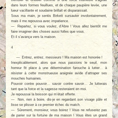
dans leurs formes feuillues, et de chaque paupière levée, une
lueur vacillante et soudaine brillait et disparaissait.
Sous ma main, je sentis Birkett sursauter involontairement,
mais il me repoussa avec impatience.
— Repartez, si vous voulez, d’Abre ! Vous allez bientôt me
faire imaginer des choses aussi folles que vous.
Et il s’avança vers la maison.
4
— Entrez, entrez, messieurs ! Ma maison est honorée !
Inexplicablement, alors que nous passions le seuil, mon
horreur fit place à une détermination farouche à lutter… à
résister à cette monstrueuse araignée avide d’attraper ses
mouches humaines.
Pouvoir contre pouvoir… savoir contre savoir… Je lutterais
tant que la force et la sagesse resteraient en moi.
Je repoussai la boisson qui m’était offerte.
— Non, rien à boire, dis-je en regardant son visage pâle et
lisse se plisser à ce premier échec du match.
— Sûrement, monsieur, vous boirez ! Vous ne refuserez pas
de parier sur la fortune de ma maison ! Vous êtes un grand