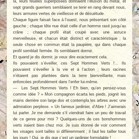
là, leurs feuilles superposées donnaient l’illusion du métal, et
sept grands guerriers semblaient se tenir en rang devant nous,
leurs armures vertes de vieillesse et de désuétude.
Chaque figure faisait face à l’ouest, nous présentant son côté
gauche ; chaque tête nue était celle d’un homme rasé jusqu’au
crâne ; chaque profil était coupé avec une astuce
merveilleuse, et chacun était distinct et caractéristique ; la
seule chose en commun était la paupière, qui dans chaque
profil semblait fermée. Ils semblaient dormir.
Et quand je dis dormir, je veux dire exactement cela.
Ils pouvaient s’éveiller, ces Sept Hommes Verts !… Ils
pouvaient s’éveiller à la vie et à l’action ; leurs racines
n’étaient pas plantées dans la terre bienveillante, mais
enfoncées profondément dans l’enfer lui-même.
— Les Sept Hommes Verts ! Eh bien, qu’en pensez-vous
comme idée ? » Mon compagnon écarta les pieds, joignit les
mains derrière son large dos et contempla les arbres avec une
admiration perplexe. « Un fameux jardinier, d’Abre ! J’aimerais
lui parler. Je me demande s’il viendrait faire un peu de travail
de ce genre pour moi ? Quelques-uns de ces bonshommes
verts iraient bien chez moi. Je suis étonné de voir comment
les visages sont taillés si différemment ; il faut les tailler tous
les jours ! Oui, je dis que c’est un jardinier formidable !