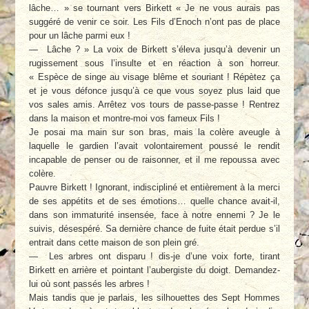
lâche… » se tournant vers Birkett « Je ne vous aurais pas
suggéré de venir ce soir. Les Fils d’Enoch n’ont pas de place
pour un lâche parmi eux !
— Lâche ? » La voix de Birkett s’éleva jusqu’à devenir un
rugissement sous l’insulte et en réaction à son horreur.
« Espèce de singe au visage blême et souriant ! Répètez ça
et je vous défonce jusqu’à ce que vous soyez plus laid que
vos sales amis. Arrêtez vos tours de passe-passe ! Rentrez
dans la maison et montre-moi vos fameux Fils !
Je posai ma main sur son bras, mais la colère aveugle à
laquelle le gardien l’avait volontairement poussé le rendit
incapable de penser ou de raisonner, et il me repoussa avec
colère.
Pauvre Birkett ! Ignorant, indiscipliné et entièrement à la merci
de ses appétits et de ses émotions… quelle chance avait-il,
dans son immaturité insensée, face à notre ennemi ? Je le
suivis, désespéré. Sa dernière chance de fuite était perdue s’il
entrait dans cette maison de son plein gré.
— Les arbres ont disparu ! dis-je d’une voix forte, tirant
Birkett en arrière et pointant l’aubergiste du doigt. Demandez-
lui où sont passés les arbres !
Mais tandis que je parlais, les silhouettes des Sept Hommes