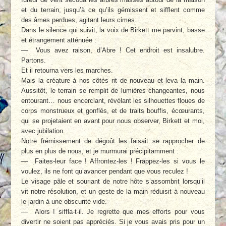
et du terrain, jusqu’à ce qu’ils gémissent et sifflent comme
des âmes perdues, agitant leurs cimes.
Dans le silence qui suivit, la voix de Birkett me parvint, basse
et étrangement atténuée :
— Vous avez raison, d’Abre ! Cet endroit est insalubre.
Partons.
Et il retourna vers les marches.
Mais la créature à nos côtés rit de nouveau et leva la main.
Aussitôt, le terrain se remplit de lumières changeantes, nous
entourant… nous encerclant, révélant les silhouettes floues de
corps monstrueux et gonflés, et de traits bouffis, écœurants,
qui se projetaient en avant pour nous observer, Birkett et moi,
avec jubilation.
Notre frémissement de dégoût les faisait se rapprocher de
plus en plus de nous, et je murmurai précipitamment :
— Faites-leur face ! Affrontez-les ! Frappez-les si vous le
voulez, ils ne font qu’avancer pendant que vous reculez !
Le visage pâle et souriant de notre hôte s’assombrit lorsqu’il
vit notre résolution, et un geste de la main réduisit à nouveau
le jardin à une obscurité vide.
— Alors ! siffla-t-il. Je regrette que mes efforts pour vous
divertir ne soient pas appréciés. Si je vous avais pris pour un