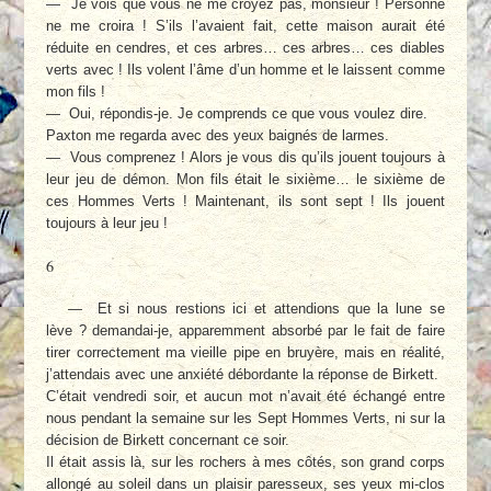
— Je vois que vous ne me croyez pas, monsieur ! Personne
ne me croira ! S’ils l’avaient fait, cette maison aurait été
réduite en cendres, et ces arbres… ces arbres… ces diables
verts avec ! Ils volent l’âme d’un homme et le laissent comme
mon fils !
— Oui, répondis-je. Je comprends ce que vous voulez dire.
Paxton me regarda avec des yeux baignés de larmes.
— Vous comprenez ! Alors je vous dis qu’ils jouent toujours à
leur jeu de démon. Mon fils était le sixième… le sixième de
ces Hommes Verts ! Maintenant, ils sont sept ! Ils jouent
toujours à leur jeu !
6
— Et si nous restions ici et attendions que la lune se
lève ? demandai-je, apparemment absorbé par le fait de faire
tirer correctement ma vieille pipe en bruyère, mais en réalité,
j’attendais avec une anxiété débordante la réponse de Birkett.
C’était vendredi soir, et aucun mot n’avait été échangé entre
nous pendant la semaine sur les Sept Hommes Verts, ni sur la
décision de Birkett concernant ce soir.
Il était assis là, sur les rochers à mes côtés, son grand corps
allongé au soleil dans un plaisir paresseux, ses yeux mi-clos