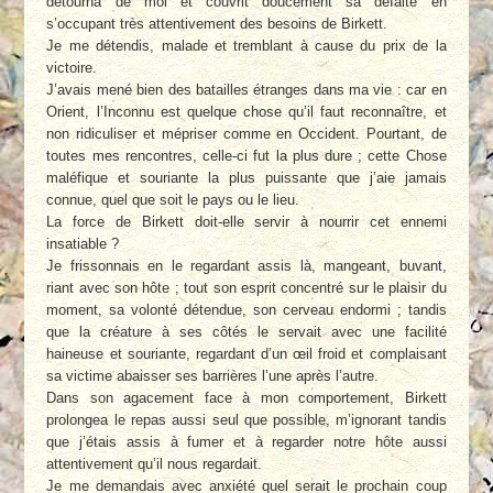
détourna de moi et couvrit doucement sa défaite en
s’occupant très attentivement des besoins de Birkett.
Je me détendis, malade et tremblant à cause du prix de la
victoire.
J’avais mené bien des batailles étranges dans ma vie : car en
Orient, l’Inconnu est quelque chose qu’il faut reconnaître, et
non ridiculiser et mépriser comme en Occident. Pourtant, de
toutes mes rencontres, celle-ci fut la plus dure ; cette Chose
maléfique et souriante la plus puissante que j’aie jamais
connue, quel que soit le pays ou le lieu.
La force de Birkett doit-elle servir à nourrir cet ennemi
insatiable ?
Je frissonnais en le regardant assis là, mangeant, buvant,
riant avec son hôte ; tout son esprit concentré sur le plaisir du
moment, sa volonté détendue, son cerveau endormi ; tandis
que la créature à ses côtés le servait avec une facilité
haineuse et souriante, regardant d’un œil froid et complaisant
sa victime abaisser ses barrières l’une après l’autre.
Dans son agacement face à mon comportement, Birkett
prolongea le repas aussi seul que possible, m’ignorant tandis
que j’étais assis à fumer et à regarder notre hôte aussi
attentivement qu’il nous regardait.
Je me demandais avec anxiété quel serait le prochain coup