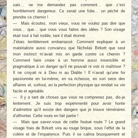
sais… ne me demandez pas comment… que c’est
horriblement dangereux. Ce serait une folie… un péché de
prendre ce chemin !
— Mais écoutez, mon vieux, vous ne voulez pas dire que
vous… que… que vous vous faites des idées ? Son visage
était tout à fait risible, tant il était étonné.
J’étais terriblement embarrassé. Comment expliquer à un
matérialiste aussi convaincu que Nicholas Birkett que seul
mon instinct m’avait mis en garde contre ce chemin ?
Comment faire croire à un homme aussi insensible et
pragmatique à un danger qu’il ne pouvait ni voir ni maîtriser ?
Il ne croyait ni à Dieu ni au Diable ! Il n’avait qu’une foi
passionnée en lui-même, en sa richesse, en son sens des
affaires et, surtout, en la perfection physique qui rendait sa vie
facile et agréable.
— Il y a tant de choses que vous ne comprenez pas, dis-je
lentement. Je suis trop expérimenté pour avoir honte
d’admettre qu’il existe des dangers que je trouve téméraires
d’affronter. Cette route en fait partie !
— Mais que savez-vous de cette foutue route ? Le grand
visage frais de Birkett vira au rouge brique, sous l’effet de la
colère et de l’impatience. Puis il se calma brusquement et