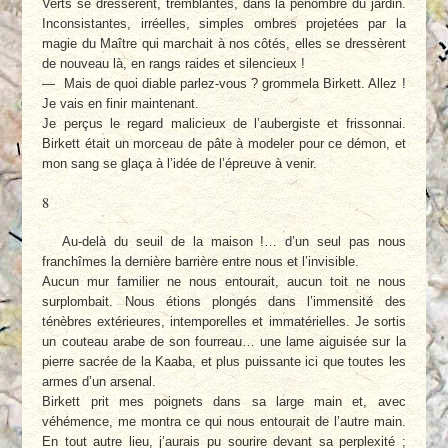
Verts se dressèrent, tremblantes, dans la pénombre du jardin.
Inconsistantes, irréelles, simples ombres projetées par la
magie du Maître qui marchait à nos côtés, elles se dressèrent
de nouveau là, en rangs raides et silencieux !
— Mais de quoi diable parlez-vous ? grommela Birkett. Allez !
Je vais en finir maintenant.
Je perçus le regard malicieux de l’aubergiste et frissonnai.
Birkett était un morceau de pâte à modeler pour ce démon, et
mon sang se glaça à l’idée de l’épreuve à venir.
8
Au-delà du seuil de la maison !… d’un seul pas nous
franchîmes la dernière barrière entre nous et l’invisible.
Aucun mur familier ne nous entourait, aucun toit ne nous
surplombait. Nous étions plongés dans l’immensité des
ténèbres extérieures, intemporelles et immatérielles. Je sortis
un couteau arabe de son fourreau… une lame aiguisée sur la
pierre sacrée de la Kaaba, et plus puissante ici que toutes les
armes d’un arsenal.
Birkett prit mes poignets dans sa large main et, avec
véhémence, me montra ce qui nous entourait de l’autre main.
En tout autre lieu, j’aurais pu sourire devant sa perplexité ;