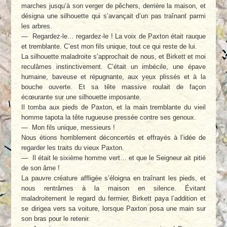
marches jusqu’à son verger de pêchers, derrière la maison, et
désigna une silhouette qui s’avançait d’un pas traînant parmi
les arbres.
— Regardez-le… regardez-le ! La voix de Paxton était rauque
et tremblante. C’est mon fils unique, tout ce qui reste de lui.
La silhouette maladroite s’approchait de nous, et Birkett et moi
reculâmes instinctivement. C’était un imbécile, une épave
humaine, baveuse et répugnante, aux yeux plissés et à la
bouche ouverte. Et sa tête massive roulait de façon
écœurante sur une silhouette imposante.
Il tomba aux pieds de Paxton, et la main tremblante du vieil
homme tapota la tête rugueuse pressée contre ses genoux.
— Mon fils unique, messieurs !
Nous étions horriblement déconcertés et effrayés à l’idée de
regarder les traits du vieux Paxton.
— Il était le sixième homme vert… et que le Seigneur ait pitié
de son âme !
La pauvre créature affligée s’éloigna en traînant les pieds, et
nous rentrâmes à la maison en silence. Évitant
maladroitement le regard du fermier, Birkett paya l’addition et
se dirigea vers sa voiture, lorsque Paxton posa une main sur
son bras pour le retenir.