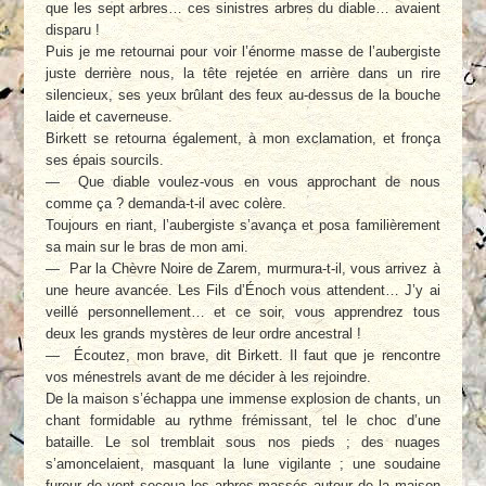
que les sept arbres… ces sinistres arbres du diable… avaient
disparu !
Puis je me retournai pour voir l’énorme masse de l’aubergiste
juste derrière nous, la tête rejetée en arrière dans un rire
silencieux, ses yeux brûlant des feux au-dessus de la bouche
laide et caverneuse.
Birkett se retourna également, à mon exclamation, et fronça
ses épais sourcils.
— Que diable voulez-vous en vous approchant de nous
comme ça ? demanda-t-il avec colère.
Toujours en riant, l’aubergiste s’avança et posa familièrement
sa main sur le bras de mon ami.
— Par la Chèvre Noire de Zarem, murmura-t-il, vous arrivez à
une heure avancée. Les Fils d’Énoch vous attendent… J’y ai
veillé personnellement… et ce soir, vous apprendrez tous
deux les grands mystères de leur ordre ancestral !
— Écoutez, mon brave, dit Birkett. Il faut que je rencontre
vos ménestrels avant de me décider à les rejoindre.
De la maison s’échappa une immense explosion de chants, un
chant formidable au rythme frémissant, tel le choc d’une
bataille. Le sol tremblait sous nos pieds ; des nuages
s’amoncelaient, masquant la lune vigilante ; une soudaine
fureur de vent secoua les arbres massés autour de la maison