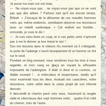
Je posai ma main sur son bras.
— Ne voyez-vous pas… ne voyez-vous pas que ce ne sont
pas que des arbres ? Partons tant qu’il est encore temps,
Birkett. » J’essayai de le détourner de ces maudits hommes
verts qui, même endormis, semblaient observer ma résistance
avec un intérêt sardonique. « Cet endroit est horrible…
immonde, je vous le dis !
— Je suis venu boire un coup, et si ces petits verts n’arrivent
pas à me le donner, je leur tirerai le nez !
Son rire résonna dans le silence. Au moment où il s’éteignait,
la porte de l’auberge s’ouvrit brusquement et un homme se tint
sur le seuil.
Pendant un long moment, nous restâmes tous les trois à nous
regarder, et mon sang se glaça en voyant la silhouette
imposante de l’aubergiste. Il était si doux et si courtois, ce
diable souriant !… si méticuleux et respectueux, tandis qu’il
nous examinait tous les deux, évaluait nos caractères, notre
résistance, notre utilité dans le vaste projet de son infernal
dessein.
Il descendit le chemin pavé vers nous, traversant la rangée
raide et silencieuse des sept hommes verts… quatre d’un côté
du chemin, trois de l’autre.