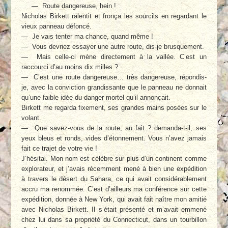
— Route dangereuse, hein !
Nicholas Birkett ralentit et fronça les sourcils en regardant le
vieux panneau défoncé.
— Je vais tenter ma chance, quand même !
— Vous devriez essayer une autre route, dis-je brusquement.
— Mais celle-ci mène directement à la vallée. C’est un
raccourci d’au moins dix milles ?
— C’est une route dangereuse… très dangereuse, répondis-
je, avec la conviction grandissante que le panneau ne donnait
qu’une faible idée du danger mortel qu’il annonçait.
Birkett me regarda fixement, ses grandes mains posées sur le
volant.
— Que savez-vous de la route, au fait ? demanda-t-il, ses
yeux bleus et ronds, vides d’étonnement. Vous n’avez jamais
fait ce trajet de votre vie !
J’hésitai. Mon nom est célèbre sur plus d’un continent comme
explorateur, et j’avais récemment mené à bien une expédition
à travers le désert du Sahara, ce qui avait considérablement
accru ma renommée. C’est d’ailleurs ma conférence sur cette
expédition, donnée à New York, qui avait fait naître mon amitié
avec Nicholas Birkett. Il s’était présenté et m’avait emmené
chez lui dans sa propriété du Connecticut, dans un tourbillon