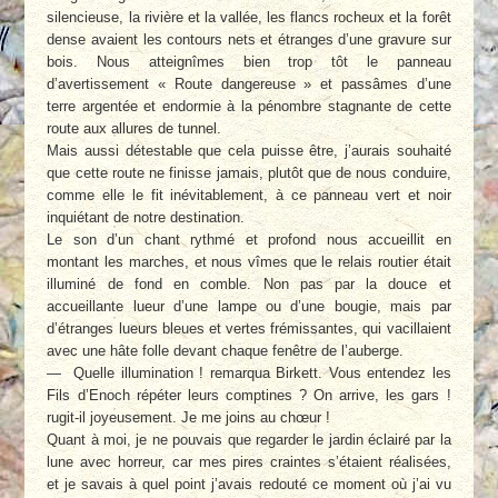
silencieuse, la rivière et la vallée, les flancs rocheux et la forêt
dense avaient les contours nets et étranges d’une gravure sur
bois. Nous atteignîmes bien trop tôt le panneau
d’avertissement « Route dangereuse » et passâmes d’une
terre argentée et endormie à la pénombre stagnante de cette
route aux allures de tunnel.
Mais aussi détestable que cela puisse être, j’aurais souhaité
que cette route ne finisse jamais, plutôt que de nous conduire,
comme elle le fit inévitablement, à ce panneau vert et noir
inquiétant de notre destination.
Le son d’un chant rythmé et profond nous accueillit en
montant les marches, et nous vîmes que le relais routier était
illuminé de fond en comble. Non pas par la douce et
accueillante lueur d’une lampe ou d’une bougie, mais par
d’étranges lueurs bleues et vertes frémissantes, qui vacillaient
avec une hâte folle devant chaque fenêtre de l’auberge.
— Quelle illumination ! remarqua Birkett. Vous entendez les
Fils d’Enoch répéter leurs comptines ? On arrive, les gars !
rugit-il joyeusement. Je me joins au chœur !
Quant à moi, je ne pouvais que regarder le jardin éclairé par la
lune avec horreur, car mes pires craintes s’étaient réalisées,
et je savais à quel point j’avais redouté ce moment où j’ai vu