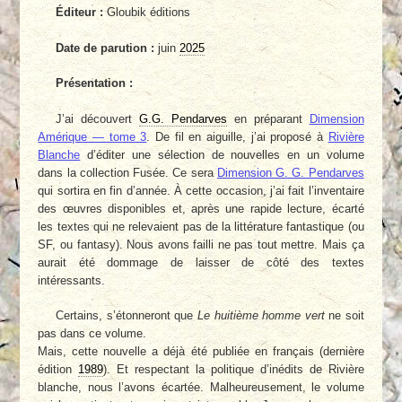
Éditeur :
Gloubik éditions
Date de parution :
juin
2025
Présentation :
J’ai découvert
G.G. Pendarves
en préparant
Dimension
Amérique — tome 3
. De fil en aiguille, j’ai proposé à
Rivière
Blanche
d’éditer une sélection de nouvelles en un volume
dans la collection Fusée. Ce sera
Dimension G. G. Pendarves
qui sortira en fin d’année. À cette occasion, j’ai fait l’inventaire
des œuvres disponibles et, après une rapide lecture, écarté
les textes qui ne relevaient pas de la littérature fantastique (ou
SF, ou fantasy). Nous avons failli ne pas tout mettre. Mais ça
aurait été dommage de laisser de côté des textes
intéressants.
Certains, s’étonneront que
Le huitième homme vert
ne soit
pas dans ce volume.
Mais, cette nouvelle a déjà été publiée en français (dernière
édition
1989
). Et respectant la politique d’inédits de Rivière
blanche, nous l’avons écartée. Malheureusement, le volume