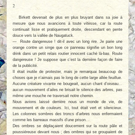
2
Birkett devenait de plus en plus bruyant dans sa joie à
mesure que nous avancions à toute vitesse, car la route
continuait lisse et pratiquement droite, descendant en pente
douce vers la vallée de Naugatuck.
— Route dangereuse ! dit-il avec un long rire. Je parie une
orange contre un singe que ce panneau signifie un bon long
drink dans un petit relais routier innocent caché là-bas. Route
dangereuse ! Je suppose que c’est la dernière façon de faire
de la publicité.
Il était inutile de protester, mais je remarquai beaucoup de
choses que je n’aimais pas le long de cette large allée feuillue.
Aucune créature vivante ne bougeait, aucun chant d’oiseau…
aucun mouvement d’ailes ne brisait le silence des arbres, pas
même une mouche ne traversait notre chemin.
Nous avions laissé derrière nous un monde de vie, de
mouvement et de couleurs. Ici, tout était vert et silencieux.
Les colonnes sombres des troncs d’arbres nous enfermaient
comme les barreaux massifs d’une prison.
Des ombres se déplaçaient doucement sur la route pâle et
poussiéreuse devant nous ; des ombres qui se groupaient de