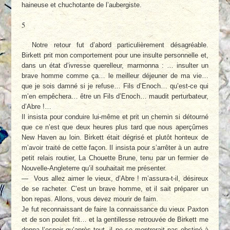
haineuse et chuchotante de l’aubergiste.
5
Notre retour fut d’abord particulièrement désagréable.
Birkett prit mon comportement pour une insulte personnelle et,
dans un état d’ivresse querelleur, marmonna : … insulter un
brave homme comme ça… le meilleur déjeuner de ma vie…
que je sois damné si je refuse… Fils d’Enoch… qu’est-ce qui
m’en empêchera… être un Fils d’Enoch… maudit perturbateur,
d’Abre !…
Il insista pour conduire lui-même et prit un chemin si détourné
que ce n’est que deux heures plus tard que nous aperçûmes
New Haven au loin. Birkett était dégrisé et plutôt honteux de
m’avoir traité de cette façon. Il insista pour s’arrêter à un autre
petit relais routier, La Chouette Brune, tenu par un fermier de
Nouvelle-Angleterre qu’il souhaitait me présenter.
— Vous allez aimer le vieux, d’Abre ! m’assura-t-il, désireux
de se racheter. C’est un brave homme, et il sait préparer un
bon repas. Allons, vous devez mourir de faim.
Je fut reconnaissant de faire la connaissance du vieux Paxton
et de son poulet frit… et la gentillesse retrouvée de Birkett me
donna l’espoir qu’après tout, il ne se montrerait pas obstiné à