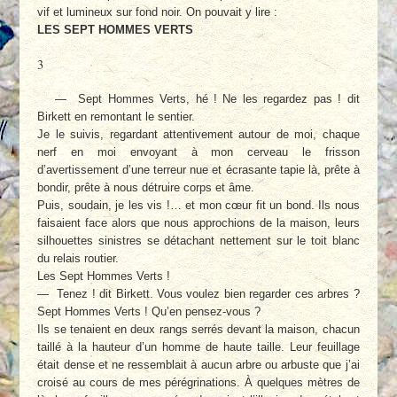
vif et lumineux sur fond noir. On pouvait y lire :
LES SEPT HOMMES VERTS
3
— Sept Hommes Verts, hé ! Ne les regardez pas ! dit
Birkett en remontant le sentier.
Je le suivis, regardant attentivement autour de moi, chaque
nerf en moi envoyant à mon cerveau le frisson
d’avertissement d’une terreur nue et écrasante tapie là, prête à
bondir, prête à nous détruire corps et âme.
Puis, soudain, je les vis !… et mon cœur fit un bond. Ils nous
faisaient face alors que nous approchions de la maison, leurs
silhouettes sinistres se détachant nettement sur le toit blanc
du relais routier.
Les Sept Hommes Verts !
— Tenez ! dit Birkett. Vous voulez bien regarder ces arbres ?
Sept Hommes Verts ! Qu’en pensez-vous ?
Ils se tenaient en deux rangs serrés devant la maison, chacun
taillé à la hauteur d’un homme de haute taille. Leur feuillage
était dense et ne ressemblait à aucun arbre ou arbuste que j’ai
croisé au cours de mes pérégrinations. À quelques mètres de