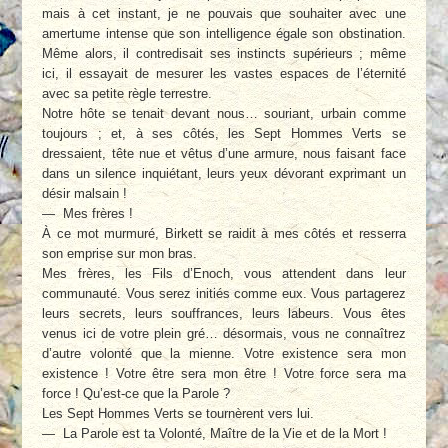
mais à cet instant, je ne pouvais que souhaiter avec une
amertume intense que son intelligence égale son obstination.
Même alors, il contredisait ses instincts supérieurs ; même
ici, il essayait de mesurer les vastes espaces de l’éternité
avec sa petite règle terrestre.
Notre hôte se tenait devant nous… souriant, urbain comme
toujours ; et, à ses côtés, les Sept Hommes Verts se
dressaient, tête nue et vêtus d’une armure, nous faisant face
dans un silence inquiétant, leurs yeux dévorant exprimant un
désir malsain !
— Mes frères !
À ce mot murmuré, Birkett se raidit à mes côtés et resserra
son emprise sur mon bras.
Mes frères, les Fils d’Enoch, vous attendent dans leur
communauté. Vous serez initiés comme eux. Vous partagerez
leurs secrets, leurs souffrances, leurs labeurs. Vous êtes
venus ici de votre plein gré… désormais, vous ne connaîtrez
d’autre volonté que la mienne. Votre existence sera mon
existence ! Votre être sera mon être ! Votre force sera ma
force ! Qu’est-ce que la Parole ?
Les Sept Hommes Verts se tournèrent vers lui.
— La Parole est ta Volonté, Maître de la Vie et de la Mort !