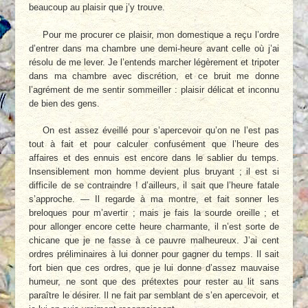
beaucoup au plaisir que j’y trouve.
Pour me procurer ce plaisir, mon domestique a reçu l’ordre
d’entrer dans ma chambre une demi-heure avant celle où j’ai
résolu de me lever. Je l’entends marcher légèrement et tripoter
dans ma chambre avec discrétion, et ce bruit me donne
l’agrément de me sentir sommeiller : plaisir délicat et inconnu
de bien des gens.
On est assez éveillé pour s’apercevoir qu’on ne l’est pas
tout à fait et pour calculer confusément que l’heure des
affaires et des ennuis est encore dans le sablier du temps.
Insensiblement mon homme devient plus bruyant ; il est si
difficile de se contraindre ! d’ailleurs, il sait que l’heure fatale
s’approche. — Il regarde à ma montre, et fait sonner les
breloques pour m’avertir ; mais je fais la sourde oreille ; et
pour allonger encore cette heure charmante, il n’est sorte de
chicane que je ne fasse à ce pauvre malheureux. J’ai cent
ordres préliminaires à lui donner pour gagner du temps. Il sait
fort bien que ces ordres, que je lui donne d’assez mauvaise
humeur, ne sont que des prétextes pour rester au lit sans
paraître le désirer. Il ne fait par semblant de s’en apercevoir, et