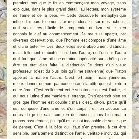
premiers pas que je fis en commençant mon voyage, sans
expliquer, dans le plus grand détail, au lecteur, mon système
de l’âme et de la bête. — Cette découverte métaphysique
influe d’ailleurs tellement sur mes idées et sur mes actions,
qu’il serait très-difficile de comprendre ce livre, si je n’en
donnais la clef au commencement. Je me suis aperçu, par
diverses observations, que l’homme est composé d’une âme
et d’une bête. — Ces deux êtres sont absolument distincts,
mais tellement emboités l’un dans l’autre, ou l’un sur l’autre
qu’il faut que l’âme ait une certaine supériorité sur la bête pour
être en état d’en faire la distinction Je tiens d’un vieux
professeur (c’est du plus loin qu’il me souvienne) que Platon
appelait la matière l’autre. C’est fort bien ; mais j’aimerais
mieux donner ce nom par excellence à la bête qui est jointe à
notre âme. C’est réellement cette substance qui est l’autre, et
qui nous lutine d’une manière si étrange. On s’aperçoit bien en
gros que l’homme est double ; mais c’est, dit-on, parce qu’il
est composé d’une âme et d’un corps ; et l’on accuse ce
corps de je ne sais combien de choses, mais bien mal à
propos assurément, puisqu’il est aussi incapable de sentir que
de penser. C’est à la bête qu’il faut s’en prendre, à cet être
sensible, parfaitement distinct de l’âme, véritable individu, qui