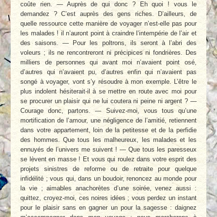
coûte rien. — Auprès de qui donc ? Eh quoi ! vous le
demandez ? C’est auprès des gens riches. D’ailleurs, de
quelle ressource cette manière de voyager n’est-elle pas pour
les malades ! il n’auront point à craindre l’intempérie de l’air et
des saisons. — Pour les poltrons, ils seront à l’abri des
voleurs ; ils ne rencontreront ni précipices ni fondrières. Des
milliers de personnes qui avant moi n’avaient point osé,
d’autres qui n’avaient pu, d’autres enfin qui n’avaient pas
songé à voyager, vont s’y résoudre à mon exemple. L’être le
plus indolent hésiterait-il à se mettre en route avec moi pour
se procurer un plaisir qui ne lui coutera ni peine ni argent ? —
Courage donc, partons. — Suivez-moi, vous tous qu’une
mortification de l’amour, une négligence de l’amitié, retiennent
dans votre appartement, loin de la petitesse et de la perfidie
des hommes. Que tous les malheureux, les malades et les
ennuyés de l’univers me suivent ! — Que tous les paresseux
se lèvent en masse ! Et vous qui roulez dans votre esprit des
projets sinistres de reforme ou de retraite pour quelque
infidélité ; vous qui, dans un boudoir, renoncez au monde pour
la vie ; aimables anachorètes d’une soirée, venez aussi :
quittez, croyez-moi, ces noires idées ; vous perdez un instant
pour le plaisir sans en gagner un pour la sagesse : daignez