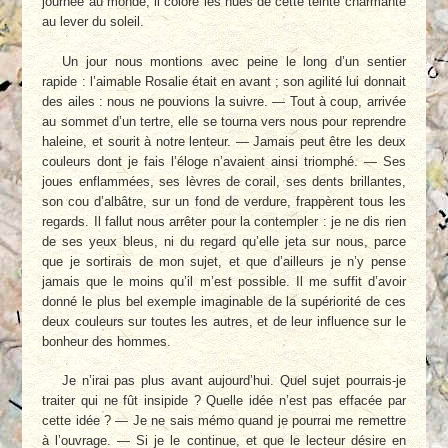
journée au monde, il colore les nues de cette teinte charmante
au lever du soleil.
Un jour nous montions avec peine le long d’un sentier
rapide : l’aimable Rosalie était en avant ; son agilité lui donnait
des ailes : nous ne pouvions la suivre. — Tout à coup, arrivée
au sommet d’un tertre, elle se tourna vers nous pour reprendre
haleine, et sourit à notre lenteur. — Jamais peut être les deux
couleurs dont je fais l’éloge n’avaient ainsi triomphé. — Ses
joues enflammées, ses lèvres de corail, ses dents brillantes,
son cou d’albâtre, sur un fond de verdure, frappèrent tous les
regards. Il fallut nous arrêter pour la contempler : je ne dis rien
de ses yeux bleus, ni du regard qu’elle jeta sur nous, parce
que je sortirais de mon sujet, et que d’ailleurs je n’y pense
jamais que le moins qu’il m’est possible. Il me suffit d’avoir
donné le plus bel exemple imaginable de la supériorité de ces
deux couleurs sur toutes les autres, et de leur influence sur le
bonheur des hommes.
Je n’irai pas plus avant aujourd’hui. Quel sujet pourrais-je
traiter qui ne fût insipide ? Quelle idée n’est pas effacée par
cette idée ? — Je ne sais mémo quand je pourrai me remettre
à l’ouvrage. — Si je le continue, et que le lecteur désire en