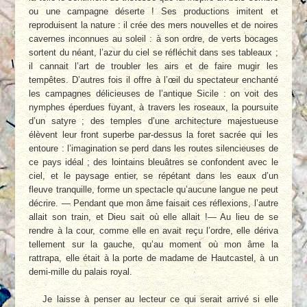
ou une campagne déserte ! Ses productions imitent et
reproduisent la nature : il crée des mers nouvelles et de noires
cavernes inconnues au soleil : à son ordre, de verts bocages
sortent du néant, l’azur du ciel se réfléchit dans ses tableaux ;
il cannait l’art de troubler les airs et de faire mugir les
tempêtes. D’autres fois il offre à l’œil du spectateur enchanté
les campagnes délicieuses de l’antique Sicile : on voit des
nymphes éperdues fuyant, à travers les roseaux, la poursuite
d’un satyre ; des temples d’une architecture majestueuse
élèvent leur front superbe par-dessus la foret sacrée qui les
entoure : l’imagination se perd dans les routes silencieuses de
ce pays idéal ; des lointains bleuâtres se confondent avec le
ciel, et le paysage entier, se répétant dans les eaux d’un
fleuve tranquille, forme un spectacle qu’aucune langue ne peut
décrire. — Pendant que mon âme faisait ces réflexions, l’autre
allait son train, et Dieu sait où elle allait !— Au lieu de se
rendre à la cour, comme elle en avait reçu l’ordre, elle dériva
tellement sur la gauche, qu’au moment où mon âme la
rattrapa, elle était à la porte de madame de Hautcastel, à un
demi-mille du palais royal.
Je laisse à penser au lecteur ce qui serait arrivé si elle