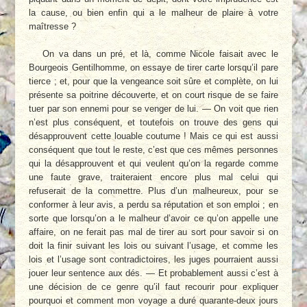
la cause, ou bien enfin qui a le malheur de plaire à votre
maîtresse ?
On va dans un pré, et là, comme Nicole faisait avec le
Bourgeois Gentilhomme, on essaye de tirer carte lorsqu’il pare
tierce ; et, pour que la vengeance soit sûre et complète, on lui
présente sa poitrine découverte, et on court risque de se faire
tuer par son ennemi pour se venger de lui. — On voit que rien
n’est plus conséquent, et toutefois on trouve des gens qui
désapprouvent cette louable coutume ! Mais ce qui est aussi
conséquent que tout le reste, c’est que ces mêmes personnes
qui la désapprouvent et qui veulent qu’on la regarde comme
une faute grave, traiteraient encore plus mal celui qui
refuserait de la commettre. Plus d’un malheureux, pour se
conformer à leur avis, a perdu sa réputation et son emploi ; en
sorte que lorsqu’on a le malheur d’avoir ce qu’on appelle une
affaire, on ne ferait pas mal de tirer au sort pour savoir si on
doit la finir suivant les lois ou suivant l’usage, et comme les
lois et l’usage sont contradictoires, les juges pourraient aussi
jouer leur sentence aux dés. — Et probablement aussi c’est à
une décision de ce genre qu’il faut recourir pour expliquer
pourquoi et comment mon voyage a duré quarante-deux jours