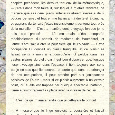
chapitre précédent, les détours tortueux de la métaphysique,
— j’étais dans mon fauteuil, sur lequel je m’étais renversé, de
manière que ses deux pieds antérieurs étaient élevés à deux
pouces de terre ; et tout en me balançant à droite et à gauche,
et gagnant du terrain, j’étais insensiblement parvenu tout prés
de la muraille. — C’est la manière dont je voyage lorsque je ne
suis pas pressé. — Là ma main s’était emparée
machinalement du portrait de madame de Hautcastel, et
l’autre s’amusait à ôter la poussière qui le couvrait. — Cette
occupation lui donnait un plaisir tranquille, et ce plaisir se
faisait sentir à mon âme, quoiqu’elle fut perdue dans les
vastes plaines du ciel ; car il est bon d’observer que, lorsque
l’esprit voyage ainsi dans l’espace, il tient toujours aux sens
par je ne sais quel lien secret ; en sorte que, sans se déranger
de ses occupations, il peut prendre part aux jouissances
paisibles de l’autre ; mais si ce plaisir augmente à un certain
point, ou si elle est frappée par quelque spectacle inattendu,
l’âme aussitôt reprend sa place avec la vitesse de l’éclair.
C’est ce qui m’arriva tandis que je nettoyais le portrait
À mesure que le linge enlevait la poussière et faisait