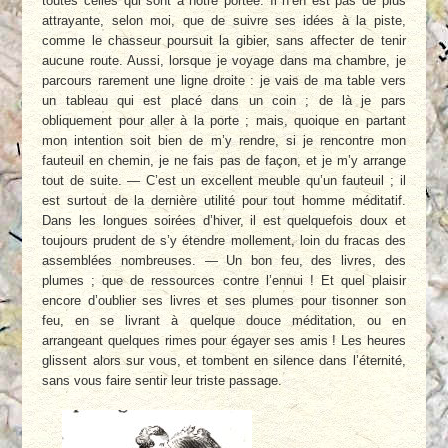
toutes celles qui sont à notre portée. Il n’en est pas de plus
attrayante, selon moi, que de suivre ses idées à la piste,
comme le chasseur poursuit la gibier, sans affecter de tenir
aucune route. Aussi, lorsque je voyage dans ma chambre, je
parcours rarement une ligne droite : je vais de ma table vers
un tableau qui est placé dans un coin ; de là je pars
obliquement pour aller à la porte ; mais, quoique en partant
mon intention soit bien de m’y rendre, si je rencontre mon
fauteuil en chemin, je ne fais pas de façon, et je m’y arrange
tout de suite. — C’est un excellent meuble qu’un fauteuil ; il
est surtout de la dernière utilité pour tout homme méditatif.
Dans les longues soirées d’hiver, il est quelquefois doux et
toujours prudent de s’y étendre mollement, loin du fracas des
assemblées nombreuses. — Un bon feu, des livres, des
plumes ; que de ressources contre l’ennui ! Et quel plaisir
encore d’oublier ses livres et ses plumes pour tisonner son
feu, en se livrant à quelque douce méditation, ou en
arrangeant quelques rimes pour égayer ses amis ! Les heures
glissent alors sur vous, et tombent en silence dans l’éternité,
sans vous faire sentir leur triste passage.