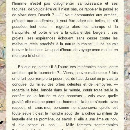
l’homme n’est-il pas d’augmenter sa puissance et ses
facultés, de vouloir être où il n’est pas, de rappeler le passé et
de vivre dans l’avenir ? — Il veut commander aux armées,
présider aux académies ; il veut être adoré des belles, et, s’il
possède tout cela, il regrette alors les champs et la
tranquillité, et porte envie à la cabane des bergers : ses
projets, ses espérances échouent sans cesse contre les
malheurs réels attachés à la nature humaine ; il ne saurait
trouver le bonheur. Un quart d’heure de voyage avec moi lui en
montrera le chemin.
Eh que ne laisse-t-il à l’autre ces misérables soins, cette
ambition qui le tourmente ? - Viens, pauvre malheureux ! fais
un effort pour rompre ta prison, et, du haut du ciel où je vais te
conduire, du milieu des orbes célestes et de l’empyrée, —
regarde la bête, lancée dans le monde, courir toute seule la
carrière de la fortune et des honneurs ; vois avec quelle
gravité elle marche parmi les hommes : la foule s’écarte avec
respect, et, crois-moi, personne ne s’apercevra qu’elle est
toute seule ; c’est le moindre souci de la cohue au milieu de
laquelle elle se promène, de savoir si elle a une âme ou non,
si elle pense ou non. — Mille femmes sentimentales