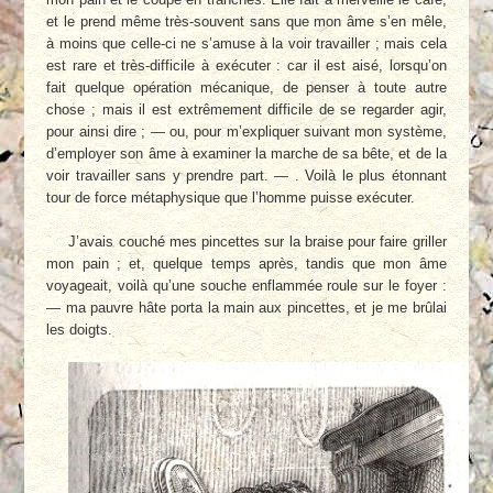
et le prend même très-souvent sans que mon âme s’en mêle,
à moins que celle-ci ne s’amuse à la voir travailler ; mais cela
est rare et très-difficile à exécuter : car il est aisé, lorsqu’on
fait quelque opération mécanique, de penser à toute autre
chose ; mais il est extrêmement difficile de se regarder agir,
pour ainsi dire ; — ou, pour m’expliquer suivant mon système,
d’employer son âme à examiner la marche de sa bête, et de la
voir travailler sans y prendre part. — . Voilà le plus étonnant
tour de force métaphysique que l’homme puisse exécuter.
J’avais couché mes pincettes sur la braise pour faire griller
mon pain ; et, quelque temps après, tandis que mon âme
voyageait, voilà qu’une souche enflammée roule sur le foyer :
— ma pauvre hâte porta la main aux pincettes, et je me brûlai
les doigts.