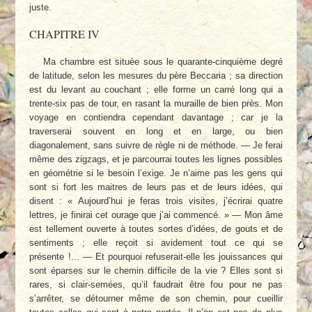
juste.
CHAPITRE IV
Ma chambre est située sous le quarante-cinquième degré
de latitude, selon les mesures du père Beccaria ; sa direction
est du levant au couchant ; elle forme un carré long qui a
trente-six pas de tour, en rasant la muraille de bien près. Mon
voyage en contiendra cependant davantage ; car je la
traverserai souvent en long et en large, ou bien
diagonalement, sans suivre de règle ni de méthode. — Je ferai
même des zigzags, et je parcourrai toutes les lignes possibles
en géométrie si le besoin l’exige. Je n’aime pas les gens qui
sont si fort les maitres de leurs pas et de leurs idées, qui
disent : « Aujourd’hui je feras trois visites, j’écrirai quatre
lettres, je finirai cet ourage que j’ai commencé. » — Mon âme
est tellement ouverte à toutes sortes d’idées, de gouts et de
sentiments ; elle reçoit si avidement tout ce qui se
présente !... — Et pourquoi refuserait-elle les jouissances qui
sont éparses sur le chemin difficile de la vie ? Elles sont si
rares, si clair-semées, qu’il faudrait être fou pour ne pas
s’arrêter, se détourner même de son chemin, pour cueillir