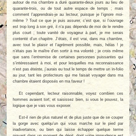
autour de ma chambre a duré quarante-deux jours au lieu de
quarante-trois, ou de tout autre espace de temps ; mais
comment l’apprendrais-je au lecteur, puisque je l’ignore moi-
même ? Tout ce que je puis assurer, c’est que, si l’ouvrage
est trop long à son gré, il n’a pas dépendu de moi de le rendre
plus court ; toute vanité de voyageur à part, je me serais
contenté d’un chapitre. J’étais, il est vrai, dans ma chambre,
avec tout le plaisir et l’agrément possible, mais, hélas ! je
n’étais pas le maître d’en sortir à ma volonté ; je crois même
que sans l’entremise de certaines personnes puissantes qui
s’intéressaient à moi, et pour lesquelles ma reconnaissance
n’est pas éteinte, j’aurais eu tout le temps de mettre un in-folio
au jour, tant les protecteurs qui me faisait voyager dans ma
chambre étaient disposés en ma faveur !
Et cependant, lecteur raisonnable, voyez combien ces
hommes avaient tort, et saisissez bien, si vous le pouvez, la
logique que je vais vous exposer.
Est-il rien de plus naturel et de plus juste que de se couper
la gorge avec quelqu’un qui vous marche sur le pied par
inadvertance, ou bien qui laisse échapper quelque terme
piquant dans un moment de dépit, dont votre imprudence est