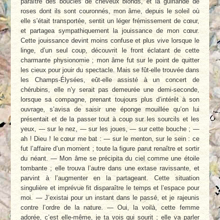
paraître des boucles de cheveux blonds, et la guirlande de
roses dont ils sont couronnés, mon âme, depuis le soleil où
elle s’était transportée, sentit un léger frémissement de cœur,
et partagea sympathiquement la jouissance de mon cœur.
Cette jouissance devint moins confuse et plus vive lorsque le
linge, d’un seul coup, découvrit le front éclatant de cette
charmante physionomie ; mon âme fut sur le point de quitter
les cieux pour jouir du spectacle. Mais se fût-elle trouvée dans
les Champs-Élysées, eût-elle assisté à un concert de
chérubins, elle n’y serait pas demeurée une demi-seconde,
lorsque sa compagne, prenant toujours plus d’intérêt à son
ouvrage, s’avisa de saisir une éponge mouillée qu’on lui
présentait et de la passer tout à coup sur les sourcils et les
yeux, — sur le nez, — sur les joues, — sur cette bouche ; —
ah ! Dieu ! le cœur me bat : — sur le menton, sur le sein : ce
fut l’affaire d’un moment ; toute la figure parut renaître et sortir
du néant. — Mon âme se précipita du ciel comme une étoile
tombante ; elle trouva l’autre dans une extase ravissante, et
parvint à l’augmenter en la partageant. Cette situation
singulière et imprévue fit disparaître le temps et l’espace pour
moi. — J’existai pour un instant dans le passé, et je rajeunis
contre l’ordre de la nature. — Oui, la voilà, cette femme
adorée, c’est elle-même, je ta vois qui sourit ; elle va parler