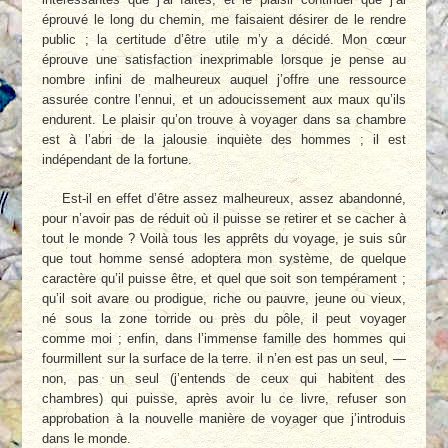
éprouvé le long du chemin, me faisaient désirer de le rendre
public ; la certitude d’être utile m’y a décidé. Mon cœur
éprouve une satisfaction inexprimable lorsque je pense au
nombre infini de malheureux auquel j’offre une ressource
assurée contre l’ennui, et un adoucissement aux maux qu’ils
endurent. Le plaisir qu’on trouve à voyager dans sa chambre
est à l’abri de la jalousie inquiète des hommes ; il est
indépendant de la fortune.
Est-il en effet d’être assez malheureux, assez abandonné,
pour n’avoir pas de réduit où il puisse se retirer et se cacher à
tout le monde ? Voilà tous les apprêts du voyage, je suis sûr
que tout homme sensé adoptera mon système, de quelque
caractère qu’il puisse être, et quel que soit son tempérament ;
qu’il soit avare ou prodigue, riche ou pauvre, jeune ou vieux,
né sous la zone torride ou près du pôle, il peut voyager
comme moi ; enfin, dans l’immense famille des hommes qui
fourmillent sur la surface de la terre. il n’en est pas un seul, —
non, pas un seul (j’entends de ceux qui habitent des
chambres) qui puisse, après avoir lu ce livre, refuser son
approbation à la nouvelle manière de voyager que j’introduis
dans le monde.