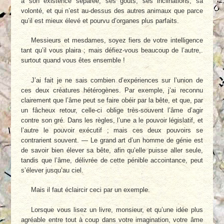
a son existence séparée, ses goûts, ses inclinations, sa
volonté, et qui n’est au-dessus des autres animaux que parce
qu’il est mieux élevé et pourvu d’organes plus parfaits.
Messieurs et mesdames, soyez fiers de votre intelligence
tant qu’il vous plaira ; mais défiez-vous beaucoup de l’autre,.
surtout quand vous êtes ensemble !
J’ai fait je ne sais combien d’expériences sur l’union de
ces deux créatures hétérogènes. Par exemple, j’ai reconnu
clairement que l’âme peut se faire obéir par la bête, et que, par
un fâcheux retour, celle-ci oblige très-souvent l’âme d’agir
contre son gré. Dans les règles, l’une a le pouvoir législatif, et
l’autre le pouvoir exécutif ; mais ces deux pouvoirs se
contrarient souvent. — Le grand art d’un homme de génie est
de savoir bien élever sa bête, afin qu’elle puisse aller seule,
tandis que l’âme, délivrée de cette pénible accointance, peut
s’élever jusqu’au ciel.
Mais il faut éclaircir ceci par un exemple.
Lorsque vous lisez un livre, monsieur, et qu’une idée plus
agréable entre tout à coup dans votre imagination, votre âme