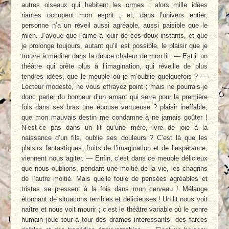
autres oiseaux qui habitent les ormes : alors mille idées
riantes occupent mon esprit ; et, dans l’univers entier,
personne n’a un réveil aussi agréable, aussi paisible que le
mien. J’avoue que j’aime à jouir de ces doux instants, et que
je prolonge toujours, autant qu’il est possible, le plaisir que je
trouve à méditer dans la douce chaleur de mon lit. — Est il un
théâtre qui prête plus à l’imagination, qui réveille de plus
tendres idées, que le meuble où je m’oublie quelquefois ? —
Lecteur modeste, ne vous effrayez point ; mais ne pourrais-je
donc parler du bonheur d’un amant qui serre pour la première
fois dans ses bras une épouse vertueuse ? plaisir ineffable,
que mon mauvais destin me condamne à ne jamais goûter !
N’est-ce pas dans un lit qu’une mère, ivre de joie à la
naissance d’un fils, oublie ses douleurs ? C’est là que les
plaisirs fantastiques, fruits de l’imagination et de l’espérance,
viennent nous agiter. — Enfin, c’est dans ce meuble délicieux
que nous oublions, pendant une moitié de la vie, les chagrins
de l’autre moitié. Mais quelle foule de pensées agréables et
tristes se pressent à la fois dans mon cerveau ! Mélange
étonnant de situations terribles et délicieuses ! Un lit nous voit
naître et nous voit mourir ; c’est le théâtre variable où le genre
humain joue tour à tour des drames intéressants, des farces