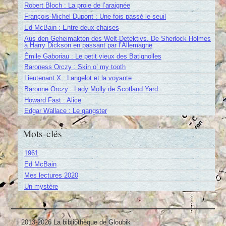
Robert Bloch : La proie de l’araignée
François-Michel Dupont : Une fois passé le seuil
Ed McBain : Entre deux chaises
Aus den Geheimakten des Welt-Detektivs. De Sherlock Holmes
à Harry Dickson en passant par l’Allemagne
Émile Gaboriau : Le petit vieux des Batignolles
Baroness Orczy : Skin o’ my tooth
Lieutenant X : Langelot et la voyante
Baronne Orczy : Lady Molly de Scotland Yard
Howard Fast : Alice
Edgar Wallace : Le gangster
Mots-clés
1961
Ed McBain
Mes lectures 2020
Un mystère
2013-2026 La bibliothèque de Gloubik