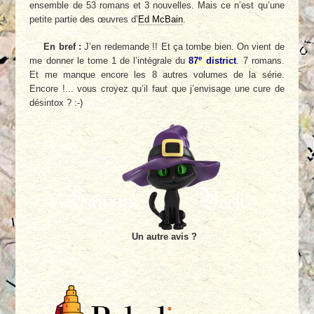
ensemble de 53 romans et 3 nouvelles. Mais ce n’est qu’une
petite partie des œuvres d’
Ed McBain
.
En bref :
J’en redemande !! Et ça tombe bien. On vient de
e
me donner le tome 1 de l’intégrale du
87
district
. 7 romans.
Et me manque encore les 8 autres volumes de la série.
Encore !... vous croyez qu’il faut que j’envisage une cure de
désintox ? :-)
Un autre avis ?