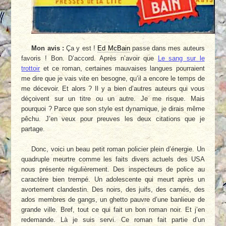
Mon avis :
Ça y est !
Ed McBain
passe dans mes auteurs
favoris ! Bon. D’accord. Après n’avoir que
Le sang sur le
trottoir
et ce roman, certaines mauvaises langues pourraient
me dire que je vais vite en besogne, qu’il a encore le temps de
me décevoir. Et alors ? Il y a bien d’autres auteurs qui vous
déçoivent sur un titre ou un autre. Je me risque. Mais
pourquoi ? Parce que son style est dynamique, je dirais même
pêchu. J’en veux pour preuves les deux citations que je
partage.
Donc, voici un beau petit roman policier plein d’énergie. Un
quadruple meurtre comme les faits divers actuels des USA
nous présente régulièrement. Des inspecteurs de police au
caractère bien trempé. Un adolescente qui meurt après un
avortement clandestin. Des noirs, des juifs, des camés, des
ados membres de gangs, un ghetto pauvre d’une banlieue de
grande ville. Bref, tout ce qui fait un bon roman noir. Et j’en
redemande. Là je suis servi. Ce roman fait partie d’un