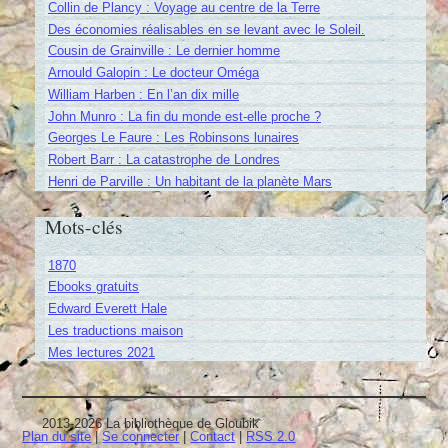
Collin de Plancy : Voyage au centre de la Terre
Des économies réalisables en se levant avec le Soleil.
Cousin de Grainville : Le dernier homme
Arnould Galopin : Le docteur Oméga
William Harben : En l’an dix mille
John Munro : La fin du monde est-elle proche ?
Georges Le Faure : Les Robinsons lunaires
Robert Barr : La catastrophe de Londres
Henri de Parville : Un habitant de la planète Mars
Mots-clés
1870
Ebooks gratuits
Edward Everett Hale
Les traductions maison
Mes lectures 2021
2013-2026 La bibliothèque de Gloubik
Plan du site
|
Se connecter
|
Contact
|
RSS 2.0