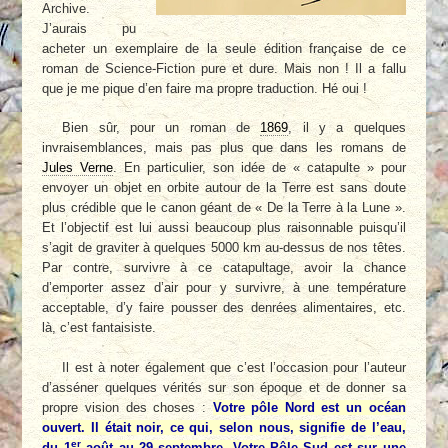
Archive.
J’aurais pu
acheter un exemplaire de la seule édition française de ce
roman de Science-Fiction pure et dure. Mais non ! Il a fallu
que je me pique d’en faire ma propre traduction. Hé oui !
Bien sûr, pour un roman de
1869
, il y a quelques
invraisemblances, mais pas plus que dans les romans de
Jules Verne
. En particulier, son idée de « catapulte » pour
envoyer un objet en orbite autour de la Terre est sans doute
plus crédible que le canon géant de « De la Terre à la Lune ».
Et l’objectif est lui aussi beaucoup plus raisonnable puisqu’il
s’agit de graviter à quelques 5000 km au-dessus de nos têtes.
Par contre, survivre à ce catapultage, avoir la chance
d’emporter assez d’air pour y survivre, à une température
acceptable, d’y faire pousser des denrées alimentaires, etc.
là, c’est fantaisiste.
Il est à noter également que c’est l’occasion pour l’auteur
d’asséner quelques vérités sur son époque et de donner sa
propre vision des choses :
Votre pôle Nord est un océan
ouvert. Il était noir, ce qui, selon nous, signifie de l’eau,
er
du 1
août au 29 septembre. Votre Pôle Sud est sur une