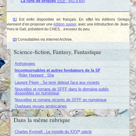
La lune de briques
(
PDF
-
842.8 kio
)
[
1
]
Est enfin disponible en français. En effet les éditions Ginkgo
viennent d’en proposer une
édition papier
, avec une introduction de Jean-
Yves le Gall, président du CNES... excusez du peu.
[
2
]
Consultables via Internet Archive.
Science-fiction, Fantasy, Fantastique
Anthologies
Incontournables et autres fondateurs de la SF
Rider Haggard : She
Laurent Pépin : Se tenir debout face aux vivants
Nouvelles et romans de SFFF dans le domaine public
disponibles en numérique
Nouvelles et romans récents de SFFF en numérique
Quelques revues américaines
Dans la même rubrique
e
Charles Kymrell : Le monde du XXV
siècle