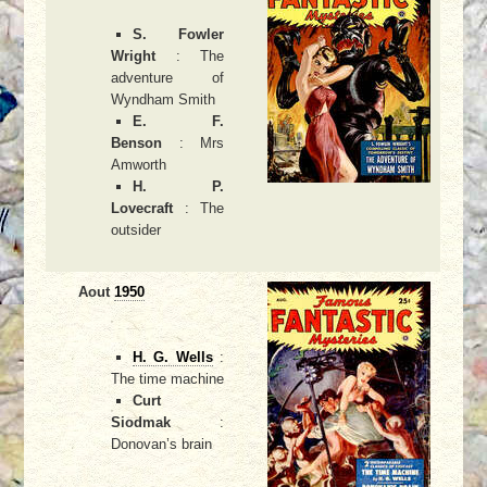
S. Fowler
Wright
: The
adventure of
Wyndham Smith
E. F.
Benson
: Mrs
Amworth
H. P.
Lovecraft
: The
outsider
Aout
1950
H. G. Wells
:
The time machine
Curt
Siodmak
:
Donovan’s brain