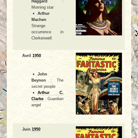
Haggard
:
Morning star
Arthur
Machen
:
Strange
occurrence in
Clerkenwell
Avril
1950
John
Beynon
: The
secret people
Arthur C.
Clarke
: Guardian
angel
Juin
1950