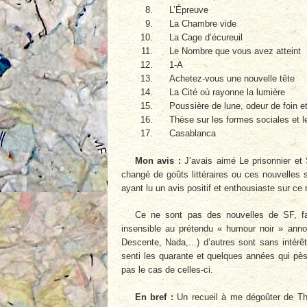
L’Épreuve
La Chambre vide
La Cage d’écureuil
Le Nombre que vous avez atteint
1-A
Achetez-vous une nouvelle tête
La Cité où rayonne la lumière
Poussière de lune, odeur de foin e
Thèse sur les formes sociales et l
Casablanca
Mon avis :
J’avais aimé Le prisonnier et 
changé de goûts littéraires ou ces nouvelles
ayant lu un avis positif et enthousiaste sur ce
Ce ne sont pas des nouvelles de SF, fa
insensible au prétendu « humour noir » anno
Descente, Nada,...) d’autres sont sans intérê
senti les quarante et quelques années qui pès
pas le cas de celles-ci.
En bref :
Un recueil à me dégoûter de Th