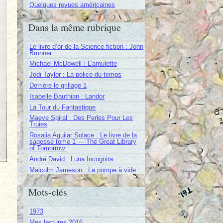
Quelques revues américaines
Dans la même rubrique
Le livre d’or de la Science-fiction : John
Brunner
Michael McDowell : L’amulette
Jodi Taylor : La police du temps
Derrière le grillage 1
Isabelle Bauthian : Landor
La Tour du Fantastique
Maeve Spiral : Des Perles Pour Les
Truies
Rosalia Aguilar Solace : Le livre de la
sagesse tome 1 — The Great Library
of Tomorrow.
André David : Luna Incognita
Malcolm Jameson : La pompe à vide
Mots-clés
1973
Mes lectures 2016