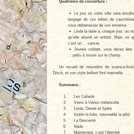
Quatrième de couverture :
Le jour où votre ville sera envahi
langage de ces bêtes de cauchemar,
vous débarrasser de vos ennemis.
Linda la laide a, chaque jour, un n
qu’elle attend un enfant. Mais ce 
c’est un ... cancer.
Jeunes soldats, vous devez être f
... prêts à mourir sur le champ.
Un recueil de nouvelles de science-fict
Disch, et son style brillant font merveille.
Sommaire :
Les Cafards
Viens à Vénus mélancolie
Linda, Daniel et Spike
Inutile la fuite, inexorable la pitié
La Descente
Nada
Maintenant, c’est l’éternité