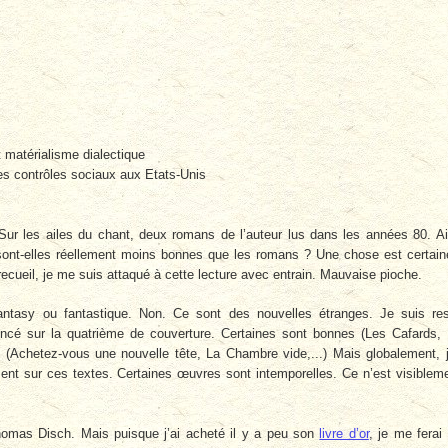
t matérialisme dialectique
es contrôles sociaux aux Etats-Unis
Sur les ailes du chant, deux romans de l’auteur lus dans les années 80. Ai
 sont-elles réellement moins bonnes que les romans ? Une chose est certain
 recueil, je me suis attaqué à cette lecture avec entrain. Mauvaise pioche.
ntasy ou fantastique. Non. Ce sont des nouvelles étranges. Je suis re
ncé sur la quatrième de couverture. Certaines sont bonnes (Les Cafards,
t (Achetez-vous une nouvelle tête, La Chambre vide,...) Mais globalement, j
ent sur ces textes. Certaines œuvres sont intemporelles. Ce n’est visiblem
omas Disch. Mais puisque j’ai acheté il y a peu son
livre d’or
, je me ferai