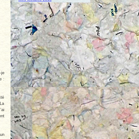
-je
e :
sté
 La
’ai
ent
 un