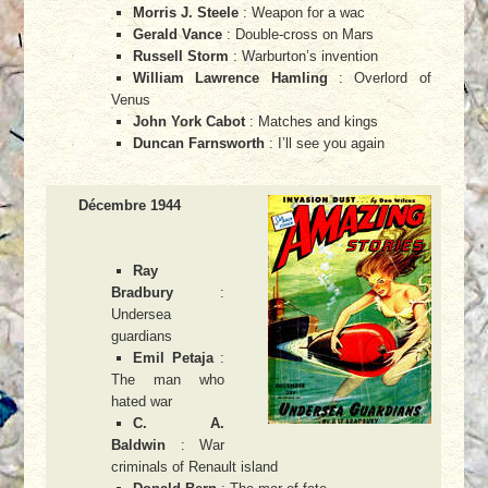
Morris J. Steele
: Weapon for a wac
Gerald Vance
: Double-cross on Mars
Russell Storm
: Warburton’s invention
William Lawrence Hamling
: Overlord of
Venus
John York Cabot
: Matches and kings
Duncan Farnsworth
: I’ll see you again
Décembre 1944
Ray
Bradbury
:
Undersea
guardians
Emil Petaja
:
The man who
hated war
C. A.
Baldwin
: War
criminals of Renault island