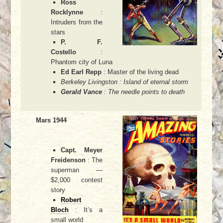
Ross
Rocklynne
:
Intruders from the
stars
P. F.
Costello
:
Phantom city of Luna
Ed Earl Repp
: Master of the living dead
Berkeley Livingston : Island of eternal storm
Gerald Vance
: The needle points to death
Mars 1944
Capt. Meyer
Freidenson
: The
superman —
$2,000 contest
story
Robert
Bloch
: It’s a
small world