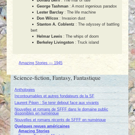
Donald Bern
: The mar of fate
George Tashman
: A most ingenious paradox
Lester Barclay
: The life machine
Don Wilcox
: Invasion dust
Stanton A. Coblentz
: The odyssey of battling
bert
Helmar Lewis
: The whips of doom
Berkeley Livingston
: Truck island
Amazing Stories — 1945
Science-fiction, Fantasy, Fantastique
Anthologies
Incontournables et autres fondateurs de la SF
Laurent Pépin : Se tenir debout face aux vivants
Nouvelles et romans de SFFF dans le domaine public
disponibles en numérique
Nouvelles et romans récents de SFFF en numérique
Quelques revues américaines
Amazing Stories