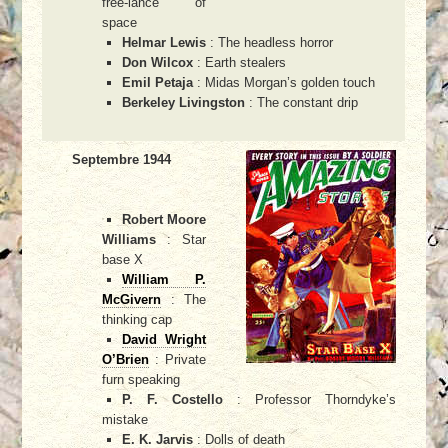
free-lance of
space
Helmar Lewis
: The headless horror
Don Wilcox
: Earth stealers
Emil Petaja
: Midas Morgan’s golden touch
Berkeley Livingston
: The constant drip
Septembre 1944
Robert Moore
Williams
: Star
base X
William P.
McGivern
: The
thinking cap
David Wright
O’Brien
: Private
furn speaking
P. F. Costello
: Professor Thorndyke’s
mistake
E. K. Jarvis
: Dolls of death