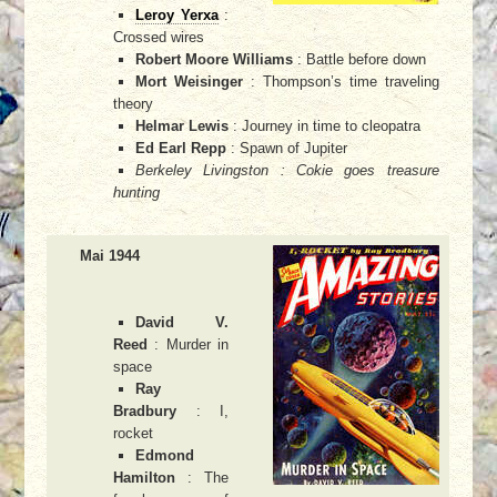
Leroy Yerxa
:
Crossed wires
Robert Moore Williams
: Battle before down
Mort Weisinger
: Thompson’s time traveling
theory
Helmar Lewis
: Journey in time to cleopatra
Ed Earl Repp
: Spawn of Jupiter
Berkeley Livingston : Cokie goes treasure
hunting
Mai 1944
David V.
Reed
: Murder in
space
Ray
Bradbury
: I,
rocket
Edmond
Hamilton
: The