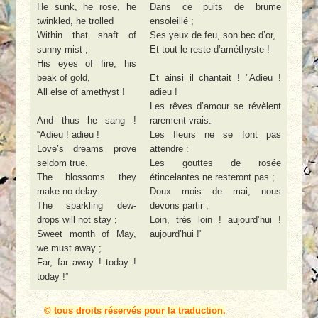
He sunk, he rose, he
Dans ce puits de brume
twinkled, he trolled
ensoleillé ;
Within that shaft of
Ses yeux de feu, son bec d’or,
sunny mist ;
Et tout le reste d’améthyste !
His eyes of fire, his
beak of gold,
Et ainsi il chantait ! "Adieu !
All else of amethyst !
adieu !
Les rêves d’amour se révèlent
And thus he sang !
rarement vrais.
“Adieu ! adieu !
Les fleurs ne se font pas
Love’s dreams prove
attendre :
seldom true.
Les gouttes de rosée
The blossoms they
étincelantes ne resteront pas ;
make no delay :
Doux mois de mai, nous
The sparkling dew-
devons partir ;
drops will not stay ;
Loin, très loin ! aujourd’hui !
Sweet month of May,
aujourd’hui !"
we must away ;
Far, far away ! today !
today !”
© tous droits réservés pour la traduction.