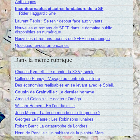
Anthologies
Incontournables et autres fondateurs de la SF
Rider Haggard : She
Laurent Pépin : Se tenir debout face aux vivants
Nouvelles et romans de SFFF dans le domaine public
disponibles en numérique
Nouvelles et romans récents de SFFF en numérique
Quelques revues américaines
Dans la même rubrique
e
Charles Kymrell : Le monde du XXV
siècle
Collin de Plancy : Voyage au centre de la Terre
Des économies réalisables en se levant avec le Soleil.
Cousin de Grainville : Le dernier homme
Arnould Galopin : Le docteur Oméga
William Harben : En l’an dix mille
John Munro : La fin du monde est-elle proche ?
Georges Le Faure : Les Robinsons lunaires
Robert Barr : La catastrophe de Londres
Henri de Parville : Un habitant de la planète Mars