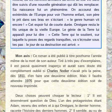
être suivis d’une nouvelle génération qui dût les remplacer.
Sa naissance fut un phénomène. On accourut des
extrémités de l’Europe pour voir l’homme enfant, son père
le prit dans ses bras en s’écriant : « le genre humain vit
encore ! » Cet espoir fut de courte durée. Omégare resta le
fils unique de la vieille Europe. Le génie de la Terre lui
apparaît pour lui dire : « Cette Terre qui te soutient, sur
laquelle tu poses des regards tranquilles, va s’écrouler sous
tes pas : le jour de sa destruction est arrivé. »
Mon avis :
Ce roman a été publié à titre posthume l’année
même de la mort de son auteur. Tiré à très peu d’exemplaires,
il est passé quasiment inaperçu et aurait sans doute été
complètement oublié si
Charles Nodier
n’avait pris la peine,
dès
1811
, d’en faire une deuxième édition. Mais il faudra
attendre
1976
pour que cette deuxième édition soit de
nouveau imprimée.
Deux choses peuvent choquer le lecteur : 1° Il est
énormément question de Dieu. L’un des protagonistes étant
Adam, revenu des enfers et à qui Omégare, le dernier homme,
raconte l’histoire des derniers hommes. 2° Il semble, au vu de