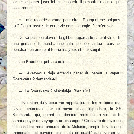
laissé le porter jusqu’ici et le nourrir. Il pensait lui aussi qu’il
allait mourir.
« Il m’a regardé comme pour dire : Pourquoi me soignes-
tu ? J’en ai assez de cette vie dans la jungle. Je m’en vais.
De sa position élevée, le gibbon regarda le naturaliste et fit
une grimace. Il chercha une autre puce et la tua ; puis, se
penchant en arrière, il ferma les yeux et s’assoupit.
Jan Kromhout prit la parole.
— Avez-vous déjà entendu parler du bateau à vapeur
Soerakarta ? demanda-t-il.
— Le Soerakarta ? M’écriai-je. Bien sûr !
L’évocation du vapeur me rappela toutes les histoires que
j’avais entendues sur ce navire quasi légendaire, le SS
Soerakarta, qui, durant les derniers mois de sa vie, ne fit
jamais payer de voyage à un passager ! Ce navire de rêve qui
sillonnait les mers chaudes de la Malaisie, rempli d’invités qui
mangeaient et buvaient des mets de qualité sans verser un