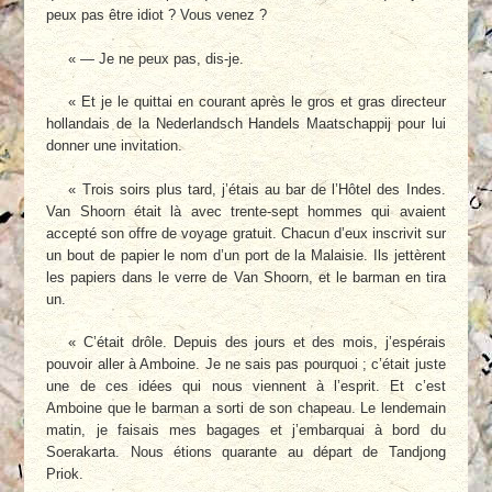
peux pas être idiot ? Vous venez ?
« — Je ne peux pas, dis-je.
« Et je le quittai en courant après le gros et gras directeur
hollandais de la Nederlandsch Handels Maatschappij pour lui
donner une invitation.
« Trois soirs plus tard, j’étais au bar de l’Hôtel des Indes.
Van Shoorn était là avec trente-sept hommes qui avaient
accepté son offre de voyage gratuit. Chacun d’eux inscrivit sur
un bout de papier le nom d’un port de la Malaisie. Ils jettèrent
les papiers dans le verre de Van Shoorn, et le barman en tira
un.
« C’était drôle. Depuis des jours et des mois, j’espérais
pouvoir aller à Amboine. Je ne sais pas pourquoi ; c’était juste
une de ces idées qui nous viennent à l’esprit. Et c’est
Amboine que le barman a sorti de son chapeau. Le lendemain
matin, je faisais mes bagages et j’embarquai à bord du
Soerakarta. Nous étions quarante au départ de Tandjong
Priok.