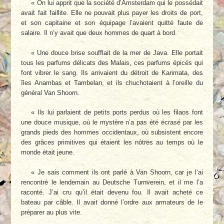
« On lui apprit que la société d’Amsterdam qui le possédait
avait fait faillite. Elle ne pouvait plus payer les droits de port,
et son capitaine et son équipage l’avaient quitté faute de
salaire. Il n’y avait que deux hommes de quart à bord.
« Une douce brise soufflait de la mer de Java. Elle portait
tous les parfums délicats des Malais, ces parfums épicés qui
font vibrer le sang. Ils arrivaient du détroit de Karimata, des
îles Anambas et Tambelan, et ils chuchotaient à l’oreille du
général Van Shoorn.
« Ils lui parlaient de petits ports perdus où les filaos font
une douce musique, où le mystère n’a pas été écrasé par les
grands pieds des hommes occidentaux, où subsistent encore
des grâces primitives qui étaient les nôtres au temps où le
monde était jeune.
« Je sais comment ils ont parlé à Van Shoorn, car je l’ai
rencontré le lendemain au Deutsche Turnverein, et il me l’a
raconté. J’ai cru qu’il était devenu fou. Il avait acheté ce
bateau par câble. Il avait donné l’ordre aux armateurs de le
préparer au plus vite.