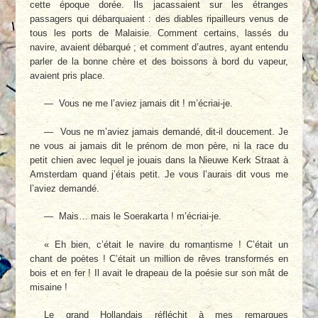
cette époque dorée. Ils jacassaient sur les étranges
passagers qui débarquaient : des diables ripailleurs venus de
tous les ports de Malaisie. Comment certains, lassés du
navire, avaient débarqué ; et comment d’autres, ayant entendu
parler de la bonne chère et des boissons à bord du vapeur,
avaient pris place.
— Vous ne me l’aviez jamais dit ! m’écriai-je.
— Vous ne m’aviez jamais demandé, dit-il doucement. Je
ne vous ai jamais dit le prénom de mon père, ni la race du
petit chien avec lequel je jouais dans la Nieuwe Kerk Straat à
Amsterdam quand j’étais petit. Je vous l’aurais dit vous me
l’aviez demandé.
— Mais… mais le Soerakarta ! m’écriai-je.
« Eh bien, c’était le navire du romantisme ! C’était un
chant de poètes ! C’était un million de rêves transformés en
bois et en fer ! Il avait le drapeau de la poésie sur son mât de
misaine !
Le grand Hollandais réfléchit à mes remarques