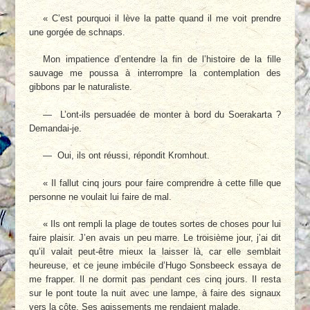
« C’est pourquoi il lève la patte quand il me voit prendre
une gorgée de schnaps.
Mon impatience d’entendre la fin de l’histoire de la fille
sauvage me poussa à interrompre la contemplation des
gibbons par le naturaliste.
— L’ont-ils persuadée de monter à bord du Soerakarta ?
Demandai-je.
— Oui, ils ont réussi, répondit Kromhout.
« Il fallut cinq jours pour faire comprendre à cette fille que
personne ne voulait lui faire de mal.
« Ils ont rempli la plage de toutes sortes de choses pour lui
faire plaisir. J’en avais un peu marre. Le troisième jour, j’ai dit
qu’il valait peut-être mieux la laisser là, car elle semblait
heureuse, et ce jeune imbécile d’Hugo Sonsbeeck essaya de
me frapper. Il ne dormit pas pendant ces cinq jours. Il resta
sur le pont toute la nuit avec une lampe, à faire des signaux
vers la côte. Ses agissements me rendaient malade.