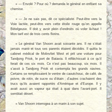
« — Envolé ? Pour où ? demanda le général en enfilant sa
chemise.
« — Je ne sais pas, dit ce spécialiste. Peut-être vers la
Voie lactée, peut-être vers cette étoile rouge qu’on appelle
Bételgeuse. Il doit y avoir plein d’endroits où voler là-haut !
Mon tarif est de trois cents florins.
« Le général Van Shoorn avait soixante ans. Il ne s’était
jamais marié et tous ses parents étaient décédés. Il quitta le
cabinet médical de Molinvliet West et prit une voiture pour
Tandjong Priok, le port de Batavia. Il réfléchissait à ce qu’il
ferait de ces six mois. Ce n’est pas beaucoup, six mois. Il
s’assit à Tandjong Priok et contempla les grands navires.
Certains se remplissaient le ventre de caoutchouc, de café, de
poivre, de rotin, de sucre ou d’étain ; d’autres crachaient des
trucs qu’ils avaient rapportés d’Amérique et d’Europe. Il y
avait aussi un vapeur qui était à quai dans l’avant-port. Il
semblait désert.
« Van Shoorn interrogea à un marin à son sujet.