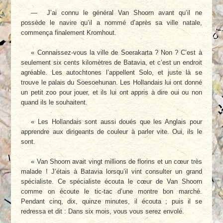
— J’ai connu le général Van Shoorn avant qu’il ne
possède le navire qu’il a nommé d’après sa ville natale,
commença finalement Kromhout.
« Connaissez-vous la ville de Soerakarta ? Non ? C’est à
seulement six cents kilomètres de Batavia, et c’est un endroit
agréable. Les autochtones l’appellent Solo, et juste là se
trouve le palais du Soesoehunan. Les Hollandais lui ont donné
un petit zoo pour jouer, et ils lui ont appris à dire oui ou non
quand ils le souhaitent.
« Les Hollandais sont aussi doués que les Anglais pour
apprendre aux dirigeants de couleur à parler vite. Oui, ils le
sont.
« Van Shoorn avait vingt millions de florins et un cœur très
malade ! J’étais à Batavia lorsqu’il vint consulter un grand
spécialiste. Ce spécialiste écouta le cœur de Van Shoorn
comme on écoute le tic-tac d’une montre bon marché.
Pendant cinq, dix, quinze minutes, il écouta ; puis il se
redressa et dit : Dans six mois, vous vous serez envolé.