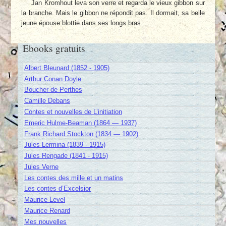
Jan Kromhout leva son verre et regarda le vieux gibbon sur
la branche. Mais le gibbon ne répondit pas. Il dormait, sa belle
jeune épouse blottie dans ses longs bras.
Ebooks gratuits
Albert Bleunard (1852 - 1905)
Arthur Conan Doyle
Boucher de Perthes
Camille Debans
Contes et nouvelles de L’initiation
Emeric Hulme-Beaman (1864 — 1937)
Frank Richard Stockton (1834 — 1902)
Jules Lermina (1839 - 1915)
Jules Rengade (1841 - 1915)
Jules Verne
Les contes des mille et un matins
Les contes d’Excelsior
Maurice Level
Maurice Renard
Mes nouvelles