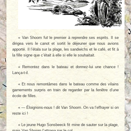
« Van Shoorn fut le premier à reprendre ses esprits. Il se
dirigea vers le canot et sortit le déjeuner que nous avions
apporté. Il l’étala sur la plage, les sandwichs et le café, et fit à
la fille signe que c’était à elle si elle le souhaitait.
« Remontez dans le bateau et donnez-lui une chance !
Lança-t-il.
« Et nous remontâmes dans le bateau comme des vilains
garnements surpris en train de regarder par la fenêtre d’une
école de filles.
« — Éloignons-nous ! dit Van Shoorn. On va l’effrayer si on
reste ici !
« Le jeune Hugo Sonsbeeck fit mine de sauter sur la plage,
mais Van Shoorn l’attrapa par le col.