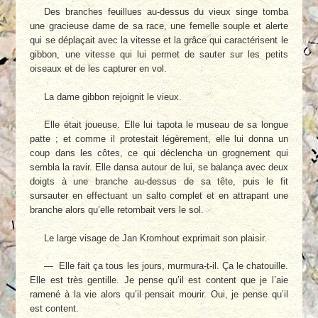
Des branches feuillues au-dessus du vieux singe tomba
une gracieuse dame de sa race, une femelle souple et alerte
qui se déplaçait avec la vitesse et la grâce qui caractérisent le
gibbon, une vitesse qui lui permet de sauter sur les petits
oiseaux et de les capturer en vol.
La dame gibbon rejoignit le vieux.
Elle était joueuse. Elle lui tapota le museau de sa longue
patte ; et comme il protestait légèrement, elle lui donna un
coup dans les côtes, ce qui déclencha un grognement qui
sembla la ravir. Elle dansa autour de lui, se balança avec deux
doigts à une branche au-dessus de sa tête, puis le fit
sursauter en effectuant un salto complet et en attrapant une
branche alors qu’elle retombait vers le sol.
Le large visage de Jan Kromhout exprimait son plaisir.
— Elle fait ça tous les jours, murmura-t-il. Ça le chatouille.
Elle est très gentille. Je pense qu’il est content que je l’aie
ramené à la vie alors qu’il pensait mourir. Oui, je pense qu’il
est content.