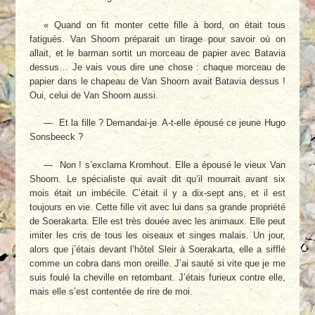
« Quand on fit monter cette fille à bord, on était tous
fatigués. Van Shoorn préparait un tirage pour savoir où on
allait, et le barman sortit un morceau de papier avec Batavia
dessus… Je vais vous dire une chose : chaque morceau de
papier dans le chapeau de Van Shoorn avait Batavia dessus !
Oui, celui de Van Shoorn aussi.
— Et la fille ? Demandai-je. A-t-elle épousé ce jeune Hugo
Sonsbeeck ?
— Non ! s’exclama Kromhout. Elle a épousé le vieux Van
Shoorn. Le spécialiste qui avait dit qu’il mourrait avant six
mois était un imbécile. C’était il y a dix-sept ans, et il est
toujours en vie. Cette fille vit avec lui dans sa grande propriété
de Soerakarta. Elle est très douée avec les animaux. Elle peut
imiter les cris de tous les oiseaux et singes malais. Un jour,
alors que j’étais devant l’hôtel Sleir à Soerakarta, elle a sifflé
comme un cobra dans mon oreille. J’ai sauté si vite que je me
suis foulé la cheville en retombant. J’étais furieux contre elle,
mais elle s’est contentée de rire de moi.