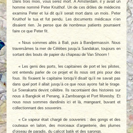
Dans trois mois, vous serez mort. À Amsterdam, il y avait un
homme nommé Peter Kruithof. Un de ces drôles de médecins
examina Peter et lui dit qu’il serait mort dans un mois. Peter
Kruithof le tua et fut pendu. Les documents médicaux n’en
disaient rien. Je pense que de nombreux patients pourraient
faire ce que Peter fit.
« Nous sommes allés à Bali, puis à Bandjermassin. Nous
traversâmes la mer de Célèbes jusqu’à Sandakan, toujours en
sortant des bouts de papier du chapeau de Van Shoorn !
« Les gens des ports, les capitaines de port et les pilotes,
ont entendu parler de ce projet et ils nous ont pris pour des
fous. Ils fixaient le capitaine lorsqu’il disait qu’il ne savait pas
dans quel port il allait jusqu’à ce que nous ayons fait le tirage.
Le Soerakarta devint célèbre. Ils racontaient des histoires sur
nous à Bangkok et Penang, à Zamboanga et Port Moresby. Et
nous nous sommes dandinés ici et là, mangeant, buvant et
collectionnant des souvenirs.
« Ce vapeur était chargé de souvenirs : des gongs et des
couteaux en laiton, des morceaux d’argenterie, des plumes
d’oiseau de paradis, du calicot batik et des sarongs.