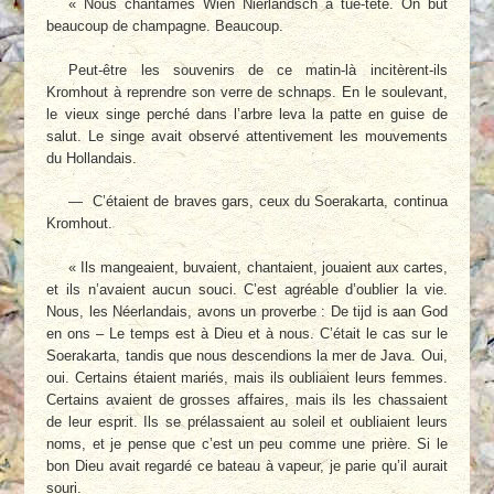
« Nous chantâmes Wien Nierlandsch à tue-tête. On but
beaucoup de champagne. Beaucoup.
Peut-être les souvenirs de ce matin-là incitèrent-ils
Kromhout à reprendre son verre de schnaps. En le soulevant,
le vieux singe perché dans l’arbre leva la patte en guise de
salut. Le singe avait observé attentivement les mouvements
du Hollandais.
— C’étaient de braves gars, ceux du Soerakarta, continua
Kromhout.
« Ils mangeaient, buvaient, chantaient, jouaient aux cartes,
et ils n’avaient aucun souci. C’est agréable d’oublier la vie.
Nous, les Néerlandais, avons un proverbe : De tijd is aan God
en ons – Le temps est à Dieu et à nous. C’était le cas sur le
Soerakarta, tandis que nous descendions la mer de Java. Oui,
oui. Certains étaient mariés, mais ils oubliaient leurs femmes.
Certains avaient de grosses affaires, mais ils les chassaient
de leur esprit. Ils se prélassaient au soleil et oubliaient leurs
noms, et je pense que c’est un peu comme une prière. Si le
bon Dieu avait regardé ce bateau à vapeur, je parie qu’il aurait
souri.