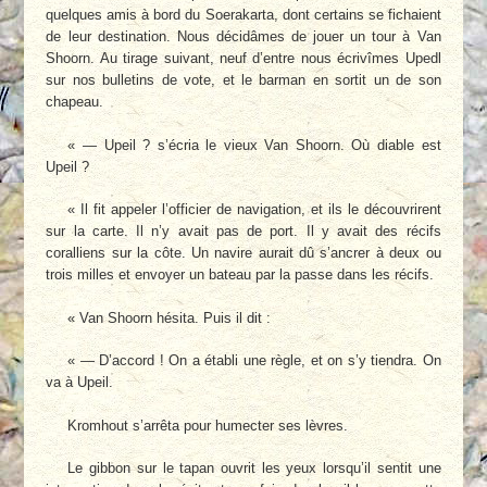
quelques amis à bord du Soerakarta, dont certains se fichaient
de leur destination. Nous décidâmes de jouer un tour à Van
Shoorn. Au tirage suivant, neuf d’entre nous écrivîmes Upedl
sur nos bulletins de vote, et le barman en sortit un de son
chapeau.
« — Upeil ? s’écria le vieux Van Shoorn. Où diable est
Upeil ?
« Il fit appeler l’officier de navigation, et ils le découvrirent
sur la carte. Il n’y avait pas de port. Il y avait des récifs
coralliens sur la côte. Un navire aurait dû s’ancrer à deux ou
trois milles et envoyer un bateau par la passe dans les récifs.
« Van Shoorn hésita. Puis il dit :
« — D’accord ! On a établi une règle, et on s’y tiendra. On
va à Upeil.
Kromhout s’arrêta pour humecter ses lèvres.
Le gibbon sur le tapan ouvrit les yeux lorsqu’il sentit une