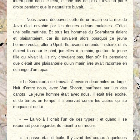
interruption dans le récit, et une fois de plus il leva sa patte
droite pendant que le naturaliste buvait.
— Nous avons découvert cette île un matin où la mer de
Java était envahie par les douces odeurs malaises. C’était
une belle matinée. Et tous les hommes du Soerakarta riaient
et plaisantaient, car ils savaient alors pourquoi ce jeune
homme voulait aller à Upeil. Ils avaient entendu l’histoire, et ils
étaient tous sur le pont, jumelles à la main, guettant la jeune
fille qui vivait là. Ils n’y croyaient pas, bien sûr. Ils pensaient
que c’était une plaisanterie qu’un marin ivre avait racontée en
échange d’un repas.
« Le Soerakarta se trouvait à environ deux miles au large.
Huit d’entre nous, avec Van Shoorn, partîmes sur l’un des
canots. Le jeune homme était avec nous. Il était très excité,
et de temps en temps, il s’énervait contre les autres qui se
moquaient de lui.
« — La voilà ! criait l’un de ces types ; et quand il se
retournait pour regarder, ils riaient à en mourir.
« La passe était difficile. Il y avait des coraux à quelques