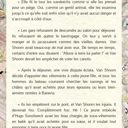
« Elle fit le tour les sandwichs comme si elle les prenait
pour un piège. Oui, comme un gentil animal, elle les examina
jusqu’à ce qu’elle soit enfin sûre qu’il n’y avait aucun danger et
s’accroupit à côté d’eux.
« Les gars refusaient de descendre au salon pour déjeuner.
Ils refusaient de quitter le bastingage. On leur y servit à
manger et ils jacassaient comme des vieilles dames. Van
Shoorn avait beaucoup de mal avec eux. De temps en temps,
certains d’entre eux disaient : “Allons à terre lui parler !” et Van
Shoorn devait les empêcher de voler les canots.
« Après le déjeuner, une vive dispute éclata. Van Shoorn
décida d’apporter des vêtements à cette jeune fille, et tous les
hommes du bateau coururent chercher les sarongs et les
châles qu’il avait achetés pour leurs épouses ou leurs bien-
aimées restées à Batavia.
« Ils les empilèrent sur le pont, et Van Shoorn les injuria. Il
devenait fou. Complètement fou. Hé ! Ce jeune imbécile
d’Hugo Sonsbeeck avait les bras chargés de sous-vêtements
en batik qu’il avait achetés pour sa sœur, et il voulait tout
emporter à terre pour la jeune fille.