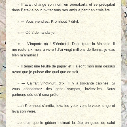
« Il avait changé son nom en Soerakarta et se précipitait
dans Batavia pour inviter tous ses amis à partir en croisière.
« — Vous viendrez, Kromhout ? dit-il.
« — Où ? demandai-je.
« — N’importe où ! S’écria-t-il. Dans toute la Malaisie. Il
me reste six mois à vivre ! J’ai vingt millions de florins, je vais
bien m’amuser !
« Il tenait une feuille de papier et il a écrit mon nom dessus
avant que je puisse dire quoi que ce soit.
« — Ça fait vingt-huit, dit-il. Il y a soixante cabines. Si
vous connaissez des gens sympas, invitez-les. Nous
partirons dès qu’il sera prête.
Jan Kromhout s’arrêta, leva les yeux vers le vieux singe et
leva son verre.
Je crus que le gibbon inclinait la tête en guise de salut