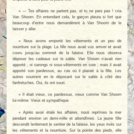
« — Tes affaires ne partent pas, et tu ne pars pas ! cria
Van Shoorn. En entendant cela, le garçon pleura si fort que
beaucoup d’entre nous demandèrent à Van Shoorn de le
laisser y aller.
« Nous avons emporté les vêtements et un peu de
nourriture sur la plage. La fille nous avait vus arriver et avait
couru jusqu’au sommet de la falaise. Elle nous observa
déposer les cadeaux sur le sable. Van Shoorn n’avait rien
apporté ; ni sarongs ni sous-vêtements en soie ; mais il avait
apporté son pardessus, au cas où il plairait à la fille. Les
autres sourirent en le déposant sur le sable à côté des
fanfreluches. Oui, ils ont souri.
« Il était vieux, ce pardessus, vieux comme Van Shoorn
lui-même. Vieux et sympathique.
« Après avoir étalé les affaires, nous reprîmes la mer
pendant environ un demi-mille et attendîmes. La jeune fille
descendit lentement le sentier de la falaise, les yeux rivés sur
les vêtements et la nourriture. Sur la pointe des pieds, elle