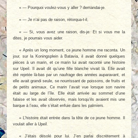
« — Pourquoi voulez-vous y aller ? demandai-je.
« — Je n’ai pas de raison, rétorqua-t-il.
« — Si, vous avez une raison, dis-je. Et si vous me la
dites, je pourrais vous aider.
« Après un long moment, ce jeune homme me raconta. Un
jour, sur la Koningsplein à Batavia, il avait donné quelques
pièces à un marin, et ce marin lui avait raconté une histoire
sur Upeil. Il avait dit qu’une fille blanche vivait là. Elle avait
été rejetée là-bas par un naufrage des années auparavant, et
elle avait grandi seule, se nourrissant de poissons, de fruits et
de petits animaux. Ce marin l’avait vue lorsque son navire
était au large de l’île. Elle était arrivée au sommet d’une
falaise et les avait observés, mais lorsqu’ils avaient mis une
barque à l’eau, elle s’était enfuie dans les palmiers.
« L’histoire était entrée dans la tête de ce jeune homme. Il
voulait aller à Upeil.
« J’étais désolé pour lui. J’en parlai discrètement à