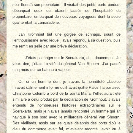
seul florin à son propriétaire ! Il visitait des petits ports perdus,
débarquait ceux qui étaient lassés de l’hospitalité du
propriétaire, embarquait de nouveaux voyageurs dont la seule
qualité était la camaraderie.
Jan Kromhout but une gorgée de schnaps, sourit de
l’enthousiasme avec lequel j’avais répondu à sa question, puis
me remit en selle par une brève déclaration.
— J’étais passager sur le Soerakarta, dit-il doucement. Je
veux dire, j’étais l’invité du général Van Shoorn. J’ai passé
cinq mois sur ce bateau à vapeur.
Or, si un homme dont je savais la honnêteté absolue
m’avait calmement informé qu’il avait quitté Palos Harbor avec
Christophe Colomb à bord de la Santa Maria, l’effet aurait été
similaire à celui produit par la déclaration de Kromhout. J’avais
entendu de nombreuses histoires extraordinaires sur le
Soerakarta, mais je n’avais jamais rencontré un homme qui ait
navigué à son bord avec le milliardaire général Van Shoorn.
Des vieillards, assis sur les quais délabrés des ports d’où le
dieu du commerce avait fui, m’avaient raconté l’avoir vu à