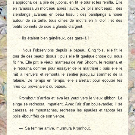
s’approcha de la pile de jupons, en fit le tour et les renifla. Elle
en ramassa un morceau après l’autre. De jolis morceaux : des
slendangs javanais en beau tissu ; des pandjangs à nouer
autour de sa taille, tous ornés de motifs en fil d’or ; et des
petits bonnets de soie à glands d’argent.
« Ils étaient bien généreux, ces gars-là !
« Nous l’observions depuis le bateau. Cinq fois, elle fit le
tour de ces beaux tissus ; puis elle fit quelque chose qui nous
fit rire. Elle prit le vieux manteau de Van Shoorn, le retourna et
le retourna comme pour essayer de le maîtriser ; puis elle le
mit à l’envers et remonta le sentier jusqu’au sommet de la
falaise. De temps en temps, elle s’arrêtait pour écouter les
rires qui provenaient du bateau.
Kromhout s’arrêta et leva les yeux vers le vieux gibbon. Le
singe se redressa, impatient. Avec l’air d’un boulevardier, il se
caressa les moustaches, redressa les épaules et tapota les
poils ébouriffés de son ventre.
— Sa femme arrive, murmura Kromhout.