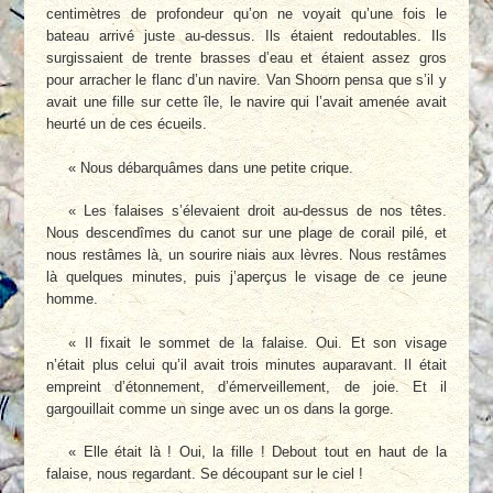
centimètres de profondeur qu’on ne voyait qu’une fois le
bateau arrivé juste au-dessus. Ils étaient redoutables. Ils
surgissaient de trente brasses d’eau et étaient assez gros
pour arracher le flanc d’un navire. Van Shoorn pensa que s’il y
avait une fille sur cette île, le navire qui l’avait amenée avait
heurté un de ces écueils.
« Nous débarquâmes dans une petite crique.
« Les falaises s’élevaient droit au-dessus de nos têtes.
Nous descendîmes du canot sur une plage de corail pilé, et
nous restâmes là, un sourire niais aux lèvres. Nous restâmes
là quelques minutes, puis j’aperçus le visage de ce jeune
homme.
« Il fixait le sommet de la falaise. Oui. Et son visage
n’était plus celui qu’il avait trois minutes auparavant. Il était
empreint d’étonnement, d’émerveillement, de joie. Et il
gargouillait comme un singe avec un os dans la gorge.
« Elle était là ! Oui, la fille ! Debout tout en haut de la
falaise, nous regardant. Se découpant sur le ciel !