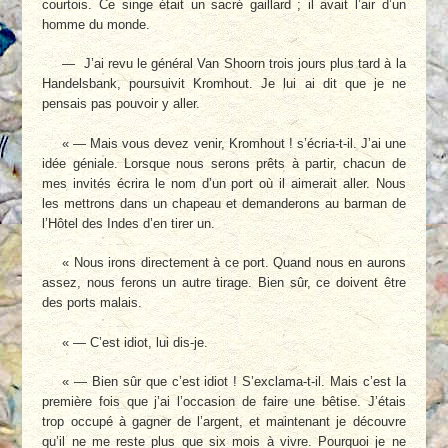
courtois. Ce singe était un sacré gaillard ; il avait l’air d’un
homme du monde.
— J’ai revu le général Van Shoorn trois jours plus tard à la
Handelsbank, poursuivit Kromhout. Je lui ai dit que je ne
pensais pas pouvoir y aller.
« — Mais vous devez venir, Kromhout ! s’écria-t-il. J’ai une
idée géniale. Lorsque nous serons prêts à partir, chacun de
mes invités écrira le nom d’un port où il aimerait aller. Nous
les mettrons dans un chapeau et demanderons au barman de
l’Hôtel des Indes d’en tirer un.
« Nous irons directement à ce port. Quand nous en aurons
assez, nous ferons un autre tirage. Bien sûr, ce doivent être
des ports malais.
« — C’est idiot, lui dis-je.
« — Bien sûr que c’est idiot ! S’exclama-t-il. Mais c’est la
première fois que j’ai l’occasion de faire une bêtise. J’étais
trop occupé à gagner de l’argent, et maintenant je découvre
qu’il ne me reste plus que six mois à vivre. Pourquoi je ne