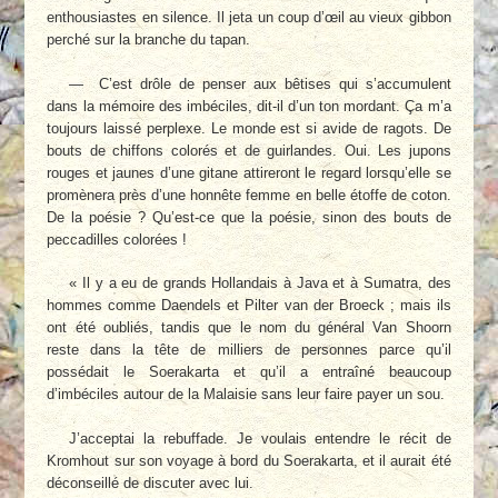
enthousiastes en silence. Il jeta un coup d’œil au vieux gibbon
perché sur la branche du tapan.
— C’est drôle de penser aux bêtises qui s’accumulent
dans la mémoire des imbéciles, dit-il d’un ton mordant. Ça m’a
toujours laissé perplexe. Le monde est si avide de ragots. De
bouts de chiffons colorés et de guirlandes. Oui. Les jupons
rouges et jaunes d’une gitane attireront le regard lorsqu’elle se
promènera près d’une honnête femme en belle étoffe de coton.
De la poésie ? Qu’est-ce que la poésie, sinon des bouts de
peccadilles colorées !
« Il y a eu de grands Hollandais à Java et à Sumatra, des
hommes comme Daendels et Pilter van der Broeck ; mais ils
ont été oubliés, tandis que le nom du général Van Shoorn
reste dans la tête de milliers de personnes parce qu’il
possédait le Soerakarta et qu’il a entraîné beaucoup
d’imbéciles autour de la Malaisie sans leur faire payer un sou.
J’acceptai la rebuffade. Je voulais entendre le récit de
Kromhout sur son voyage à bord du Soerakarta, et il aurait été
déconseillé de discuter avec lui.