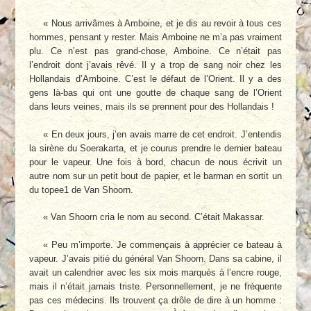
« Nous arrivâmes à Amboine, et je dis au revoir à tous ces
hommes, pensant y rester. Mais Amboine ne m’a pas vraiment
plu. Ce n’est pas grand-chose, Amboine. Ce n’était pas
l’endroit dont j’avais rêvé. Il y a trop de sang noir chez les
Hollandais d’Amboine. C’est le défaut de l’Orient. Il y a des
gens là-bas qui ont une goutte de chaque sang de l’Orient
dans leurs veines, mais ils se prennent pour des Hollandais !
« En deux jours, j’en avais marre de cet endroit. J’entendis
la sirène du Soerakarta, et je courus prendre le dernier bateau
pour le vapeur. Une fois à bord, chacun de nous écrivit un
autre nom sur un petit bout de papier, et le barman en sortit un
du topee1 de Van Shoorn.
« Van Shoorn cria le nom au second. C’était Makassar.
« Peu m’importe. Je commençais à apprécier ce bateau à
vapeur. J’avais pitié du général Van Shoorn. Dans sa cabine, il
avait un calendrier avec les six mois marqués à l’encre rouge,
mais il n’était jamais triste. Personnellement, je ne fréquente
pas ces médecins. Ils trouvent ça drôle de dire à un homme :