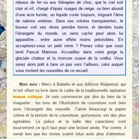
rideaux de fer ou aux thérapies de choc, que le ciel soit
clair et vif, chargé d’épais nuages de neige, ou bien alourdi
d’une acre fumée, un liquide coule toujours, irriguant l’âme
de nations entières. Dans ses volutes transparentes, le
buveur voit ses rêves prendre forme, et derrière toute
l’étrangeté du monde, un sens caché peut alors lui
apparaître... entre autre effets moins prévisibles. En
accepterez-vous un petit verre ? Prenez celui que vous
tend Pascal Malosse. Accueillez dans votre gorge la
glaciale chaleur et la morsure suave de la vodka. Vous
serez alors prêt à faire un pas vers l’ailleurs, celui auquel
vous invitent les nouvelles de ce recueil.
Mon avis :
Merci à Babelio et aux éditions Malpertuis qui
m’ont offert ce livre dans le cadre de la traditionnelle opération
masse critique
. Je vais commencer par dire du bien de la
maquette : les tons de l’illustration de couverture vont bien
avec l’étrangeté des nouvelle. J’aime beaucoup le papier
crème et la texture de la couverture, gommeuse, est des plus
agréables. La police et la taille des caractères sont
exactement ce qu’il faut pour une lecture aisée. Par contre, il
serait bon que les textes soient relus avec plus d’attention.