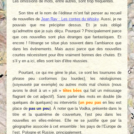
Les omissions de mots, entre autres, sont trop fréquentes.
Son titre et le nom de l’éditeur m’ont fait penser au recueil
de nouvelles de
Jean Ray : Les contes du whisky
. Aussi, je ne
pouvais que me précipiter dessus. Et je suis obligé
qu’admettre que je suis déçu. Pourquoi ? Principalement parce
que ces nouvelles sont plus étranges que fantastiques. Et
encore ! l’étrange se situe plus souvent dans l’ambiance que
dans les événements. Mais aussi parce que des nouvelles
courtes nécessitent pour être vraiment bonnes des chutes. Et
s’il y en a ici, elles sont loin d’être réussies.
Pourtant, ce qui me gène le plus, ce sont les tournures de
phrase peu conformes (ou lourdes), les néologismes
(soyeuseté par exemple) ou autres mots mal choisis (nous
avons le droit à un « joli »
têtes bées
qui fait un mésusage
flagrant de cet adjectif). Sans parler des mots en double (de
quelques de quelques) ou intervertis (
un peu pas
en lieu est
place de
pas un peu
). À noter que la Vodka, présente dans le
titre et la quatrième de couverture, l’est peu dans les
nouvelles en elles-mêmes. Elle ne se justifie que par la
géographie associée à cet ensemble : les pays de l’Europe de
l’est. Pologne et Russie, principalement.