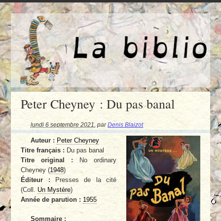
Peter Cheyney : Du pas banal
lundi 6 septembre 2021
,
par
Denis Blaizot
Auteur :
Peter Cheyney
Titre français :
Du pas banal
Titre original :
No ordinary
Cheyney (
1948
)
Éditeur :
Presses de la cité
(Coll.
Un Mystère
)
Année de parution :
1955
Sommaire :