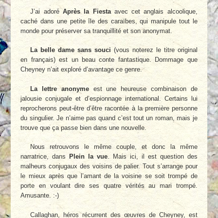
J’ai adoré
Après la Fiesta
avec cet anglais alcoolique,
caché dans une petite île des caraïbes, qui manipule tout le
monde pour préserver sa tranquillité et son anonymat.
La belle dame sans souci
(vous noterez le titre original
en français) est un beau conte fantastique. Dommage que
Cheyney n’ait exploré d’avantage ce genre.
La lettre anonyme
est une heureuse combinaison de
jalousie conjugale et d’espionnage international. Certains lui
reprocherons peut-être d’être racontée à la première personne
du singulier. Je n’aime pas quand c’est tout un roman, mais je
trouve que ça passe bien dans une nouvelle.
Nous retrouvons le même couple, et donc la même
narratrice, dans
Plein la vue
. Mais ici, il est question des
malheurs conjugaux des voisins de palier. Tout s’arrange pour
le mieux après que l’amant de la voisine se soit trompé de
porte en voulant dire ses quatre vérités au mari trompé.
Amusante. :-)
Callaghan, héros récurrent des œuvres de Cheyney, est