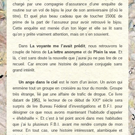
chargé par une compagnie d’assurance d’une enquête de
routine sur un vol de bijou le jour de son anniversaire (d’où le
titre). Et quel plus beau cadeau que de toucher 1500£ de
prime de la part de l’assureur pour avoir retrouvé le bijou.
Cette enquête est menée d’un ton léger et elle se lit sans
qu’on y prête vraiment attention, mais on s’en souvient.
Dans
La voyante me l’avait prédit
, nous retrouvons le
couple de héros de
La lettre anonyme
et de
Plein la vue
. Et
là, c’est sans doute la nouvelle que j’aurai pu ne pas lire de ce
recueil. Car encore une histoire de jalousie conjugale sans
grand intérêt.
Un ange dans le ciel
est le nom d’un avion. Un avion qui
emmène tout un groupe en croisière au tour du monde. Groupe
très étrange, lié par une affaire de trafic de drogue. Ce livre
e
datant de
1951
, le lecteur de ce début de XXI
siècle sera
surpris de lire Bureau Fédéral d’investigations et B.F.I. pour
désigner ce que nous avons maintenant l’habitude d’appeler
« éfebihaille ». Et c’est à tel point ancré dans mes habitudes
que j’ai lu plusieurs F.B.I. avant me rendre compte de mon
erreur. En tout cas, une histoire intéressant, alambiquée et