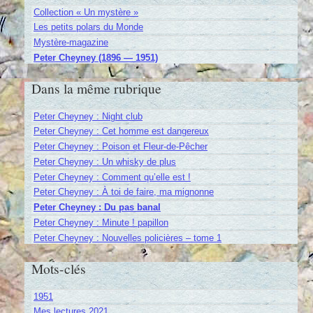
Collection « Un mystère »
Les petits polars du Monde
Mystère-magazine
Peter Cheyney (1896 — 1951)
Dans la même rubrique
Peter Cheyney : Night club
Peter Cheyney : Cet homme est dangereux
Peter Cheyney : Poison et Fleur-de-Pêcher
Peter Cheyney : Un whisky de plus
Peter Cheyney : Comment qu’elle est !
Peter Cheyney : À toi de faire, ma mignonne
Peter Cheyney : Du pas banal
Peter Cheyney : Minute ! papillon
Peter Cheyney : Nouvelles policières – tome 1
Mots-clés
1951
Mes lectures 2021