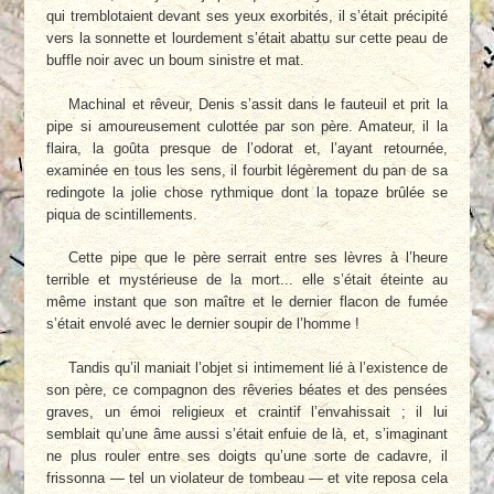
qui tremblotaient devant ses yeux exorbités, il s’était précipité
vers la sonnette et lourdement s’était abattu sur cette peau de
buffle noir avec un boum sinistre et mat.
Machinal et rêveur, Denis s’assit dans le fauteuil et prit la
pipe si amoureusement culottée par son père. Amateur, il la
flaira, la goûta presque de l’odorat et, l’ayant retournée,
examinée en tous les sens, il fourbit légèrement du pan de sa
redingote la jolie chose rythmique dont la topaze brûlée se
piqua de scintillements.
Cette pipe que le père serrait entre ses lèvres à l’heure
terrible et mystérieuse de la mort... elle s’était éteinte au
même instant que son maître et le dernier flacon de fumée
s’était envolé avec le dernier soupir de l’homme !
Tandis qu’il maniait l’objet si intimement lié à l’existence de
son père, ce compagnon des rêveries béates et des pensées
graves, un émoi religieux et craintif l’envahissait ; il lui
semblait qu’une âme aussi s’était enfuie de là, et, s’imaginant
ne plus rouler entre ses doigts qu’une sorte de cadavre, il
frissonna — tel un violateur de tombeau — et vite reposa cela