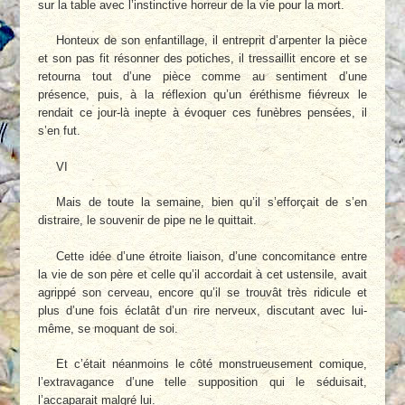
sur la table avec l’instinctive horreur de la vie pour la mort.
Honteux de son enfantillage, il entreprit d’arpenter la pièce
et son pas fit résonner des potiches, il tressaillit encore et se
retourna tout d’une pièce comme au sentiment d’une
présence, puis, à la réflexion qu’un éréthisme fiévreux le
rendait ce jour-là inepte à évoquer ces funèbres pensées, il
s’en fut.
VI
Mais de toute la semaine, bien qu’il s’efforçait de s’en
distraire, le souvenir de pipe ne le quittait.
Cette idée d’une étroite liaison, d’une concomitance entre
la vie de son père et celle qu’il accordait à cet ustensile, avait
agrippé son cerveau, encore qu’il se trouvât très ridicule et
plus d’une fois éclatât d’un rire nerveux, discutant avec lui-
même, se moquant de soi.
Et c’était néanmoins le côté monstrueusement comique,
l’extravagance d’une telle supposition qui le séduisait,
l’accaparait malgré lui.