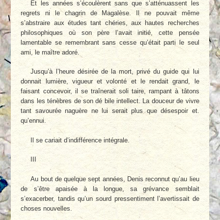
Et les années s’écoulèrent sans que s’atténuassent les
regrets ni le chagrin de Magalèse. Il ne pouvait même
s’abstraire aux études tant chéries, aux hautes recherches
philosophiques où son père l’avait initié, cette pensée
lamentable se remembrant sans cesse qu’était parti le seul
ami, le maître adoré.
Jusqu’à l’heure désirée de la mort, privé du guide qui lui
donnait lumière, vigueur et volonté et le rendait grand, le
faisant concevoir, il se traînerait soli taire, rampant à tâtons
dans les ténèbres de son dé bile intellect. La douceur de vivre
tant savourée naguère ne lui serait plus que désespoir et.
qu’ennui.
Il se cariait d’indifférence intégrale.
III
Au bout de quelque sept années, Denis reconnut qu’au lieu
de s’être apaisée à la longue, sa grévance semblait
s’exacerber, tandis qu’un sourd pressentiment l’avertissait de
choses nouvelles.