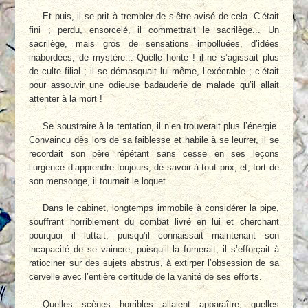
Et puis, il se prit à trembler de s’être avisé de cela. C’était
fini ; perdu, ensorcelé, il commettrait le sacrilège... Un
sacrilège, mais gros de sensations impolluées, d’idées
inabordées, de mystère... Quelle honte ! il ne s’agissait plus
de culte filial ; il se démasquait lui-même, l’exécrable ; c’était
pour assouvir une odieuse badauderie de malade qu’il allait
attenter à la mort !
Se soustraire à la tentation, il n’en trouverait plus l’énergie.
Convaincu dès lors de sa faiblesse et habile à se leurrer, il se
recordait son père répétant sans cesse en ses leçons
l’urgence d’apprendre toujours, de savoir à tout prix, et, fort de
son mensonge, il tournait le loquet.
Dans le cabinet, longtemps immobile à considérer la pipe,
souffrant horriblement du combat livré en lui et cherchant
pourquoi il luttait, puisqu’il connaissait maintenant son
incapacité de se vaincre, puisqu’il la fumerait, il s’efforçait à
ratiociner sur des sujets abstrus, à extirper l’obsession de sa
cervelle avec l’entière certitude de la vanité de ses efforts.
Quelles scènes horribles allaient apparaître, quelles