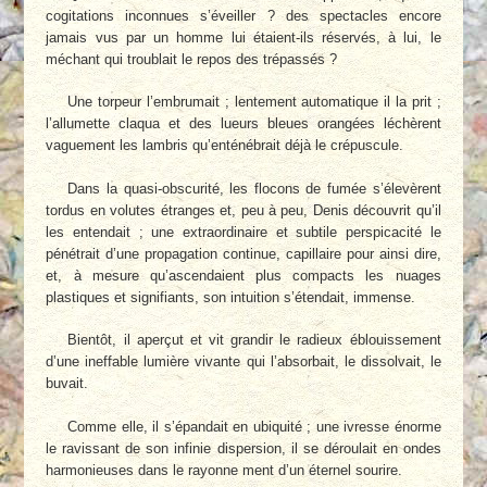
cogitations inconnues s’éveiller ? des spectacles encore
jamais vus par un homme lui étaient-ils réservés, à lui, le
méchant qui troublait le repos des trépassés ?
Une torpeur l’embrumait ; lentement automatique il la prit ;
l’allumette claqua et des lueurs bleues orangées léchèrent
vaguement les lambris qu’enténébrait déjà le crépuscule.
Dans la quasi-obscurité, les flocons de fumée s’élevèrent
tordus en volutes étranges et, peu à peu, Denis découvrit qu’il
les entendait ; une extraordinaire et subtile perspicacité le
pénétrait d’une propagation continue, capillaire pour ainsi dire,
et, à mesure qu’ascendaient plus compacts les nuages
plastiques et signifiants, son intuition s’étendait, immense.
Bientôt, il aperçut et vit grandir le radieux éblouissement
d’une ineffable lumière vivante qui l’absorbait, le dissolvait, le
buvait.
Comme elle, il s’épandait en ubiquité ; une ivresse énorme
le ravissant de son infinie dispersion, il se déroulait en ondes
harmonieuses dans le rayonne ment d’un éternel sourire.