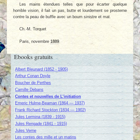
Les mains étendues telles que pour écarter quelque
horrible vision, il fait un pas, butte et lourdement se prosterne
contre la peau de buffle avec un boum sinistre et mat.
Ch.-M. Torquet
Paris, novembre
1889
.
Ebooks gratuits
Albert Bleunard (1852 - 1905)
Arthur Conan Doyle
Boucher de Perthes
Camille Debans
Contes et nouvelles de L’initiation
Emeric Hulme-Beaman (1864 — 1937)
Frank Richard Stockton (1834 — 1902)
Jules Lermina (1839 - 1915)
Jules Rengade (1841 - 1915)
Jules Verne
Les contes des mille et un matins