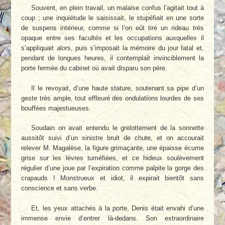
Souvent, en plein travail, un malaise confus l’agitait tout à
coup ; une inquiétude le saisissait, le stupéfiait en une sorte
de suspens intérieur, comme si l’on eût tiré un rideau très
opaque entre ses facultés et les occupations auxquelles il
s’appliquait alors, puis s’imposait la mémoire du jour fatal et,
pendant de longues heures, il contemplait invinciblement la
porte fermée du cabinet où avait disparu son père.
Il le revoyait, d’une haute stature, soutenant sa pipe d’un
geste très ample, tout effleuré des ondulations lourdes de ses
bouffées majestueuses.
Soudain on avait entendu le grelottement de la sonnette
aussitôt suivi d’un sinistre bruit de chute, et on accourait
relever M. Magalèse, la figure grimaçante, une épaisse écume
grise sur les lèvres tuméfiées, et ce hideux soulèvement
régulier d’une joue par l’expiration comme palpite la gorge des
crapauds ! Monstrueux et idiot, il expirait bientôt sans
conscience et sans verbe.
Et, les yeux attachés à la porte, Denis était envahi d’une
immense envie d’entrer là-dedans. Son extraordinaire