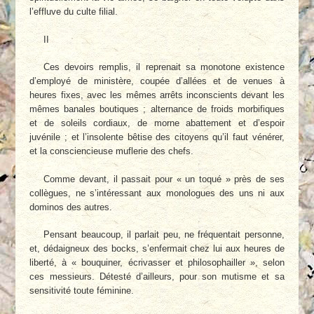
l’effluve du culte filial.
II
Ces devoirs remplis, il reprenait sa monotone existence
d’employé de ministère, coupée d’allées et de venues à
heures fixes, avec les mêmes arrêts inconscients devant les
mêmes banales boutiques ; alternance de froids morbifiques
et de soleils cordiaux, de morne abattement et d’espoir
juvénile ; et l’insolente bêtise des citoyens qu’il faut vénérer,
et la consciencieuse muflerie des chefs.
Comme devant, il passait pour « un toqué » près de ses
collègues, ne s’intéressant aux monologues des uns ni aux
dominos des autres.
Pensant beaucoup, il parlait peu, ne fréquentait personne,
et, dédaigneux des bocks, s’enfermait chez lui aux heures de
liberté, à « bouquiner, écrivasser et philosophailler », selon
ces messieurs. Détesté d’ailleurs, pour son mutisme et sa
sensitivité toute féminine.