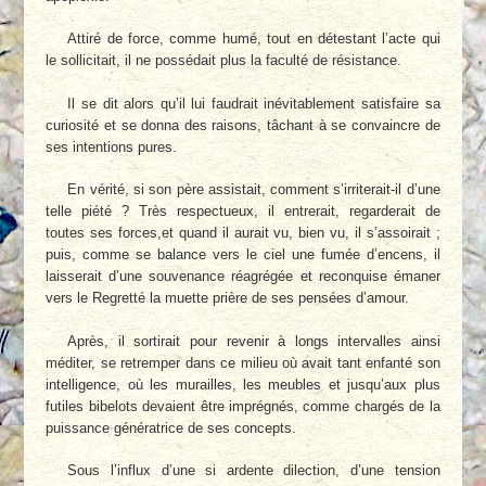
Attiré de force, comme humé, tout en détestant l’acte qui
le sollicitait, il ne possédait plus la faculté de résistance.
Il se dit alors qu’il lui faudrait inévitablement satisfaire sa
curiosité et se donna des raisons, tâchant à se convaincre de
ses intentions pures.
En vérité, si son père assistait, comment s’irriterait-il d’une
telle piété ? Très respectueux, il entrerait, regarderait de
toutes ses forces,et quand il aurait vu, bien vu, il s’assoirait ;
puis, comme se balance vers le ciel une fumée d’encens, il
laisserait d’une souvenance réagrégée et reconquise émaner
vers le Regretté la muette prière de ses pensées d’amour.
Après, il sortirait pour revenir à longs intervalles ainsi
méditer, se retremper dans ce milieu où avait tant enfanté son
intelligence, où les murailles, les meubles et jusqu’aux plus
futiles bibelots devaient être imprégnés, comme chargés de la
puissance génératrice de ses concepts.
Sous l’influx d’une si ardente dilection, d’une tension