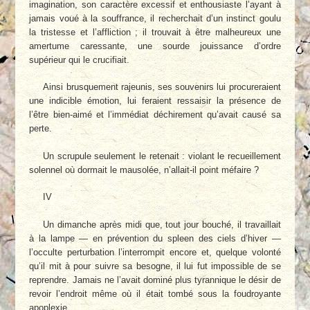
imagination, son caractère excessif et enthousiaste l’ayant à
jamais voué à la souffrance, il recherchait d’un instinct goulu
la tristesse et l’affliction ; il trouvait à être malheureux une
amertume caressante, une sourde jouissance d’ordre
supérieur qui le crucifiait.
Ainsi brusquement rajeunis, ses souvenirs lui procureraient
une indicible émotion, lui feraient ressaisir la présence de
l’être bien-aimé et l’immédiat déchirement qu’avait causé sa
perte.
Un scrupule seulement le retenait : violant le recueillement
solennel où dormait le mausolée, n’allait-il point méfaire ?
IV
Un dimanche après midi que, tout jour bouché, il travaillait
à la lampe — en prévention du spleen des ciels d’hiver —
l’occulte perturbation l’interrompit encore et, quelque volonté
qu’il mit à pour suivre sa besogne, il lui fut impossible de se
reprendre. Jamais ne l’avait dominé plus tyrannique le désir de
revoir l’endroit même où il était tombé sous la foudroyante
apoplexie.