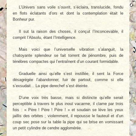
L’Univers sans voile s’ouvrit, s’éclaira, translucide, fondu
en flots éclatants d’ors et dont la contemplation était le
Bonheur pur.
Il sut la raison des choses, il conçut l’Inconcevable, il
comprit l’Absolu, étant l’Intelligence.
Mais voici que l’universelle vibration s’alanguit, la
chatoyante splendeur se fait torrent de pénombre, puis de
ténèbres compactes qui l’entraînent d’un courant formidable.
Graduelle ainsi qu’elle s’est instillée, il sent la Force
désagrégée l’abandonner, fuir de partout, comme si elle
s’exsudait... La pipe derechef s’est éteinte.
D’une voix très basse, mais si distincte qu’elle serait
perceptible à travers le plus inouï vacarme, il clame par trois
fois : « Père ! Père ! Père ! » et soudain se lève les yeux
jaillis des orbites ; violemment, il repousse le fauteuil et d’un
coup sec pose sur la table la pipe qui se brise en vomissant
un petit cylindre de cendre agglomérée.