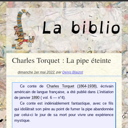
Charles Torquet : La pipe éteinte
dimanche 1er mai 2022
,
par
Denis Blaizot
Ce conte de
Charles Torquet
(
1864
-
1938
), écrivain
américain de langue française, a été publié dans
L’initiation
de janvier
1890
( vol. 6 — n°4).
Ce conte est indéniablement fantastique, avec ce fils
qui idolâtrait son père au point de fumer la pipe abandonnée
par celui-ci le jour de sa mort pour vivre une expérience
mystique.