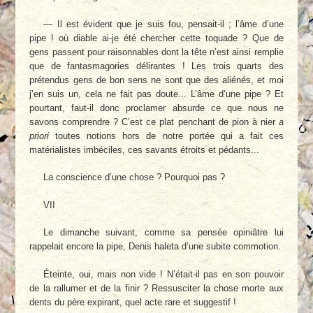
— Il est évident que je suis fou, pensait-il ; l’âme d’une
pipe ! où diable ai-je été chercher cette toquade ? Que de
gens passent pour raisonnables dont la tête n’est ainsi remplie
que de fantasmagories délirantes ! Les trois quarts des
prétendus gens de bon sens ne sont que des aliénés, et moi
j’en suis un, cela ne fait pas doute... L’âme d’une pipe ? Et
pourtant, faut-il donc proclamer absurde ce que nous ne
savons comprendre ? C’est ce plat penchant de pion à nier
a
priori
toutes notions hors de notre portée qui a fait ces
matérialistes imbéciles, ces savants étroits et pédants...
La conscience d’une chose ? Pourquoi pas ?
VII
Le dimanche suivant, comme sa pensée opiniâtre lui
rappelait encore la pipe, Denis haleta d’une subite commotion.
Éteinte, oui, mais non vide ! N’était-il pas en son pouvoir
de la rallumer et de la finir ? Ressusciter la chose morte aux
dents du père expirant, quel acte rare et suggestif !