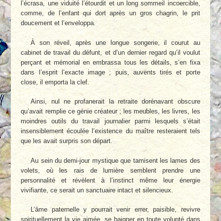
l’écrasa, une viduité l’étourdit et un long sommeil incoercible,
comme, de l’enfant qui dort après un gros chagrin, le prit
doucement et l’enveloppa.
À son réveil, après une longue songerie, il courut au
cabinet de travail du défunt, et d’un dernier regard qu’il voulut
perçant et mémorial en embrassa tous les détails, s’en fixa
dans l’esprit l’exacte image ; puis, auvents tirés et porte
close, il emporta la clef.
Ainsi, nul ne profanerait la retraite dorénavant obscure
qu’avait remplie ce génie créateur ; les meubles, les livres, les
moindres outils du travail journalier parmi lesquels s’était
insensiblement écoulée l’existence du maître resteraient tels
que les avait surpris son départ.
Au sein du demi-jour mystique que tamisent les lames des
volets, où les rais de lumière semblent prendre une
personnalité et révèlent à l’instinct même leur énergie
vivifiante, ce serait un sanctuaire intact et silencieux.
L’âme paternelle y pourrait venir errer, paisible, revivre
spirituellement la vie aimée, se baigner en toute volupté dans